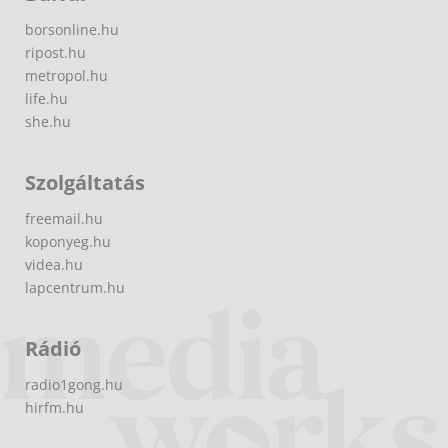
borsonline.hu
ripost.hu
metropol.hu
life.hu
she.hu
Szolgáltatás
freemail.hu
koponyeg.hu
videa.hu
lapcentrum.hu
Rádió
radio1gong.hu
hirfm.hu