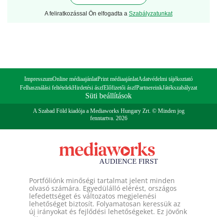
A feliratkozással Ön elfogadta a
Szabályzatunkat
Impresszum
Online médiaajánlat
Print médiaajánlat
Adatvédelmi tájékoztató
Felhasználási feltételek
Hirdetési ászf
Előfizetői ászf
Partnereink
Játékszabályzat
Süti beállítások
A Szabad Föld kiadója a Mediaworks Hungary Zrt. © Minden jog
fenntartva. 2026
Portfóliónk minőségi tartalmat jelent minden
olvasó számára. Egyedülálló elérést, országos
lefedettséget és változatos megjelenési
lehetőséget biztosít. Folyamatosan keressük az
új irányokat és fejlődési lehetőségeket. Ez jövőnk