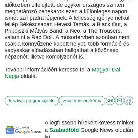
időközben elfelejtett, de egykor országos szinten
meghatározó zenekarok ezen a különleges napon
ismét színpadra lépjenek. A teljesség igénye nélkül
fellép Békéscsabán Hevesi Tamás, a Black Out, a
Pribojszki Mátyás Band, a Neo, a The Trousers,
valamint a Rag Doll. A műsortervben azonban nem
csak a könnyűzene kapott helyet: több formáció és
vegyeskar előadásában hallgathat a közönség
népzenét, illetve komolyzenét is.
További információért keresse fel a
Magyar Dal
Napja
oldalát
fesztivál-programajánló
zene-koncert-kórus
A legfrissebb hírekért kövess minket
a
Szabadföld
Google News oldalán
is!