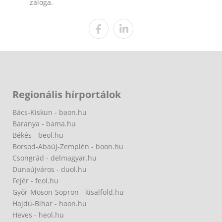
záloga.
Regionális hírportálok
Bács-Kiskun - baon.hu
Baranya - bama.hu
Békés - beol.hu
Borsod-Abaúj-Zemplén - boon.hu
Csongrád - delmagyar.hu
Dunaújváros - duol.hu
Fejér - feol.hu
Győr-Moson-Sopron - kisalfold.hu
Hajdú-Bihar - haon.hu
Heves - heol.hu