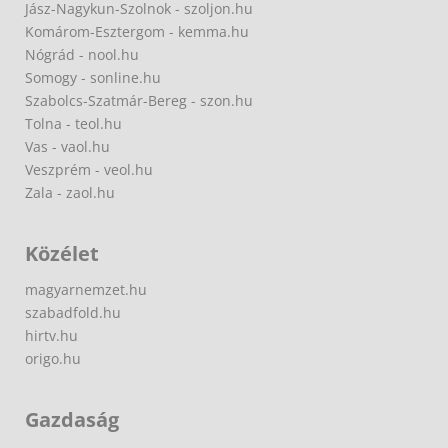
Jász-Nagykun-Szolnok - szoljon.hu
Komárom-Esztergom - kemma.hu
Nógrád - nool.hu
Somogy - sonline.hu
Szabolcs-Szatmár-Bereg - szon.hu
Tolna - teol.hu
Vas - vaol.hu
Veszprém - veol.hu
Zala - zaol.hu
Közélet
magyarnemzet.hu
szabadfold.hu
hirtv.hu
origo.hu
Gazdaság