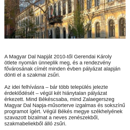
A Magyar Dal Napját 2010-től Gerendai Károly
ötlete nyomán ünneplik meg, és a rendezvény
fővárosának címét minden évben pályázat alapján
dönti el a szakmai zsűri.
Az idei felhívásra – bár több település jelezte
érdeklődését – végül két hiánytalan pályázat
érkezett. Mind Békéscsaba, mind Zalaegerszeg
Magyar Dal Napja-műsorterve izgalmas és sokszínű
programot ígért. Végül Békés megye székhelyének
szavazott bizalmat a neves zenészekből,
szakmabeliekből álló zsűri.