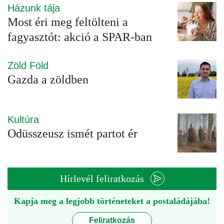
Házunk tája
Most éri meg feltölteni a
fagyasztót: akció a SPAR-ban
Zöld Föld
Gazda a zöldben
Kultúra
Odüsszeusz ismét partot ér
Hírlevél feliratkozás
Kapja meg a legjobb történeteket a postaládájába!
Feliratkozás