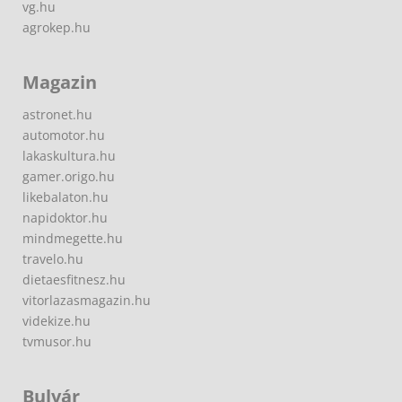
vg.hu
agrokep.hu
Magazin
astronet.hu
automotor.hu
lakaskultura.hu
gamer.origo.hu
likebalaton.hu
napidoktor.hu
mindmegette.hu
travelo.hu
dietaesfitnesz.hu
vitorlazasmagazin.hu
videkize.hu
tvmusor.hu
Bulvár