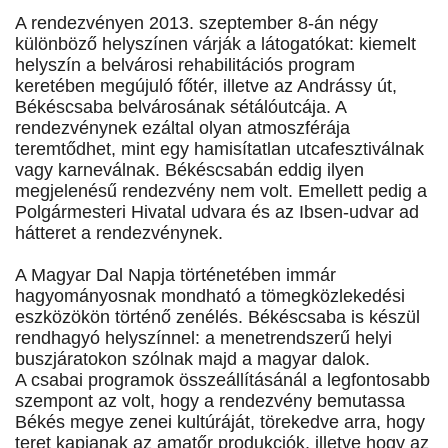
A rendezvényen 2013. szeptember 8-án négy
különböző helyszínen várják a látogatókat: kiemelt
helyszín a belvárosi rehabilitációs program
keretében megújuló főtér, illetve az Andrássy út,
Békéscsaba belvárosának sétálóutcája. A
rendezvénynek ezáltal olyan atmoszférája
teremtődhet, mint egy hamisítatlan utcafesztiválnak
vagy karneválnak. Békéscsabán eddig ilyen
megjelenésű rendezvény nem volt. Emellett pedig a
Polgármesteri Hivatal udvara és az Ibsen-udvar ad
hátteret a rendezvénynek.
A Magyar Dal Napja történetében immár
hagyományosnak mondható a tömegközlekedési
eszközökön történő zenélés. Békéscsaba is készül
rendhagyó helyszínnel: a menetrendszerű helyi
buszjáratokon szólnak majd a magyar dalok.
A csabai programok összeállításánál a legfontosabb
szempont az volt, hogy a rendezvény bemutassa
Békés megye zenei kultúráját, törekedve arra, hogy
teret kapjanak az amatőr produkciók, illetve hogy az