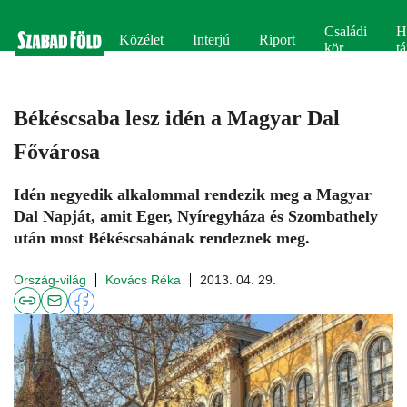
Családi
H
Közélet
Interjú
Riport
kör
tá
Békéscsaba lesz idén a Magyar Dal
Fővárosa
Idén negyedik alkalommal rendezik meg a Magyar
Dal Napját, amit Eger, Nyíregyháza és Szombathely
után most Békéscsabának rendeznek meg.
Ország-világ
Kovács Réka
2013. 04. 29.