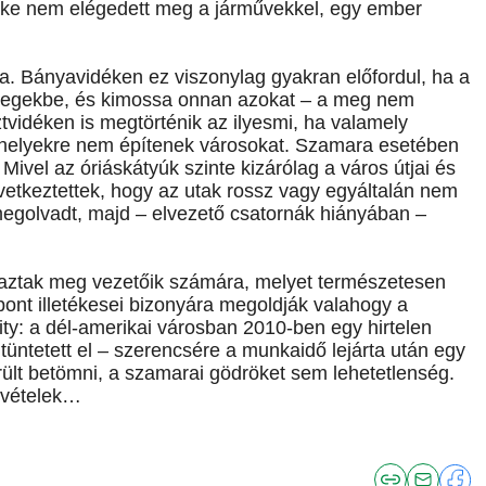
yike nem elégedett meg a járművekkel, egy ember
a. Bányavidéken ez viszonylag gyakran előfordul, ha a
rétegekbe, és kimossa onnan azokat – a meg nem
tvidéken is megtörténik az ilyesmi, ha valamely
yen helyekre nem építenek városokat. Szamara esetében
Mivel az óriáskátyúk szinte kizárólag a város útjai és
következtettek, hogy az utak rossz vagy egyáltalán nem
megolvadt, majd – elvezető csatornák hiányában –
lmaztak meg vezetőik számára, melyet természetesen
pont illetékesei bizonyára megoldják valahogy a
ity: a dél-amerikai városban 2010-ben egy hirtelen
üntetett el – szerencsére a munkaidő lejárta után egy
erült betömni, a szamarai gödröket sem lehetetlenség.
kivételek…