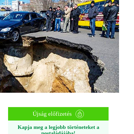
Újság előfizetés
Kapja meg a legjobb történeteket a
postaládájába!