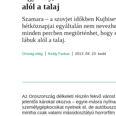
alól a talaj
Szamara – a szovjet időkben Kujbise
hétköznapjai egyáltalán nem nevezh
minden percben megtörténhet, hogy e
lábuk alól a talaj.
Ország-világ
Király Farkas
2013. 04. 23. kedd
Az Oroszország délkeleti részén fekvő várost m
jelentős károkat okozva – egyre-másra nyíln
személygépkocsikat nyelnek el, de autóbuszok
mintha csak valami másodosztályú horrorfilm 