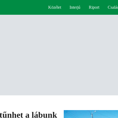
Közélet
Interjú
Riport
Csalá
ltűnhet a lábunk