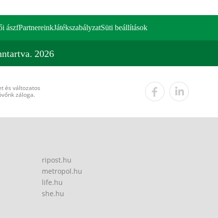
ői ászf
Partnereink
Játékszabályzat
Süti beállítások
ntartva. 2026
t és változatos
övőnk záloga.
ripost.hu
metropol.hu
life.hu
she.hu