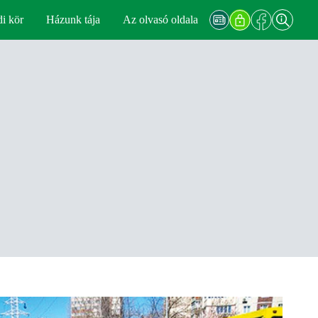
di kör
Házunk tája
Az olvasó oldala