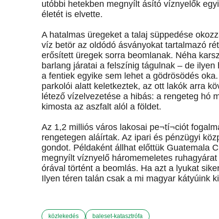
utóbbi hetekben megnyílt ásító víznyelők eg
életét is elvette.
A hatalmas üregeket a talaj süppedése okozz
víz betör az oldódó ásványokat tartalmazó 
erősített üregek sorra beomlanak. Néha karsz
barlang járatai a felszínig tágulnak – de il
a fentiek egyike sem lehet a gödrösödés oka. 
parkolói alatt keletkeztek, az ott lakók arra 
létező vízelvezetése a hibás: a rengeteg hó 
kimosta az aszfalt alól a földet.
Az 1,2 milliós város lakosai pe¬tí¬ciót foga
rengetegen aláírtak. Az ipari és pénzügyi köz
gondot. Példaként állhat előttük Guatemala C
megnyílt víznyelő háromemeletes ruhagyárat t
órával történt a beomlás. Ha azt a lyukat sik
Ilyen téren talán csak a mi magyar kátyúink 
közlekedés
baleset-katasztrófa