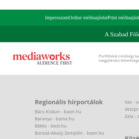
Impresszum
Online médiaajánlat
Print médiaajánl
A Szabad Föl
Portfóliónk minőségi ta
megjelenési lehetőséget
Regionális hírportálok
Vas - v
Veszpr
Bács-Kiskun - baon.hu
Zala - 
Baranya - bama.hu
Békés - beol.hu
Borsod-Abaúj-Zemplén - boon.hu
Közé