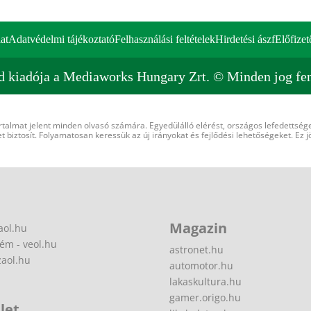
at
Adatvédelmi tájékoztató
Felhasználási feltételek
Hirdetési ászf
Előfizet
d kiadója a Mediaworks Hungary Zrt. © Minden jog fen
rtalmat jelent minden olvasó számára. Egyedülálló elérést, országos lefedettsége
 biztosít. Folyamatosan keressük az új irányokat és fejlődési lehetőségeket. Ez j
Magazin
aol.hu
ém - veol.hu
astronet.hu
zaol.hu
automotor.hu
lakaskultura.hu
gamer.origo.hu
let