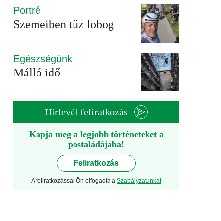
Portré
Szemeiben tűz lobog
Egészségünk
Málló idő
Hírlevél feliratkozás
Kapja meg a legjobb történeteket a
postaládájába!
Feliratkozás
A feliratkozással Ön elfogadta a
Szabályzatunkat