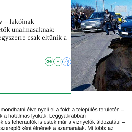
v – lakóinak
etők unalmasaknak:
gyszerre csak eltűnik a
ondhatni élve nyeli el a föld: a település területén –
ak a hatalmas lyukak. Leggyakrabban
 és teherautók is estek már a víznyelők áldozatául –
szereplőiként élnének a szamaraiak. Mi több: az