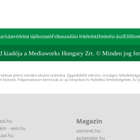
at
Adatvédelmi tájékoztató
Felhasználási feltételek
Hirdetési ászf
Előfizet
d kiadója a Mediaworks Hungary Zrt. © Minden jog fen
rtalmat jelent minden olvasó számára. Egyedülálló elérést, országos lefedettsége
 biztosít. Folyamatosan keressük az új irányokat és fejlődési lehetőségeket. Ez j
Magazin
aol.hu
ém - veol.hu
astronet.hu
zaol.hu
automotor.hu