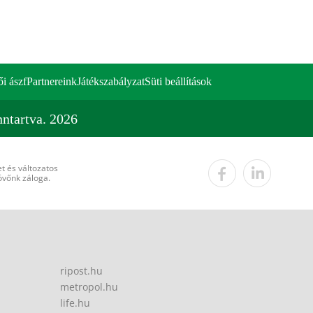
ői ászf
Partnereink
Játékszabályzat
Süti beállítások
ntartva. 2026
t és változatos
övőnk záloga.
ripost.hu
metropol.hu
life.hu