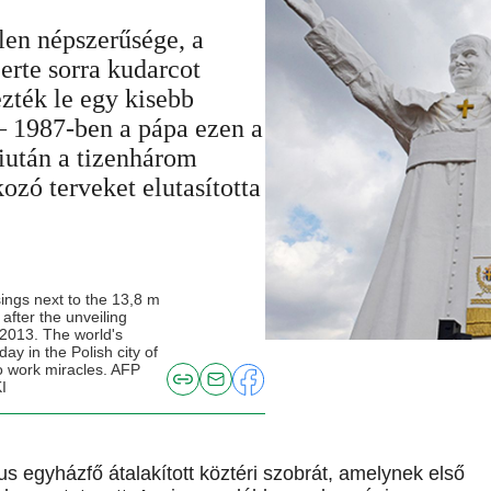
tlen népszerűsége, a
zerte sorra kudarcot
zték le egy kisebb
 – 1987-ben a pápa ezen a
iután a tizenhárom
ozó terveket elutasította
ings next to the 13,8 m
 after the unveiling
2013. The world's
ay in the Polish city of
o work miracles. AFP
I
us egyházfő átalakított köztéri szobrát, amelynek első