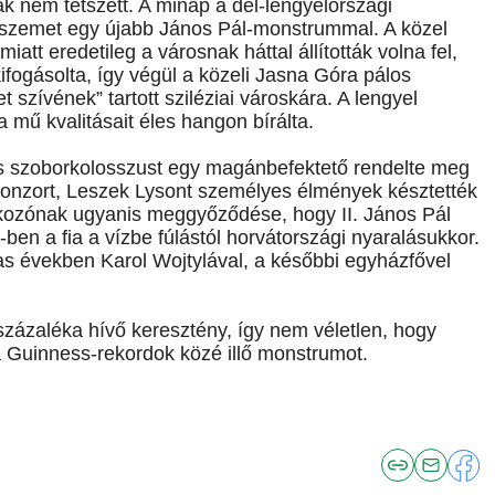
k nem tetszett. A minap a dél-lengyelországi
szemet egy újabb János Pál-monstrummal. A közel
att eredetileg a városnak háttal állították volna fel,
 kifogásolta, így végül a közeli Jasna Góra pálos
 szívének” tartott sziléziai városkára. A lengyel
 mű kvalitásait éles hangon bírálta.
ás szoborkolosszust egy magánbefektető rendelte meg
 szponzort, Leszek Lysont személyes élmények késztették
lalkozónak ugyanis meggyőződése, hogy II. János Pál
n a fia a vízbe fúlástól horvátországi nyaralásukkor.
-as években Karol Wojtylával, a későbbi egyházfővel
zázaléka hívő keresztény, így nem véletlen, hogy
 Guinness-rekordok közé illő monstrumot.