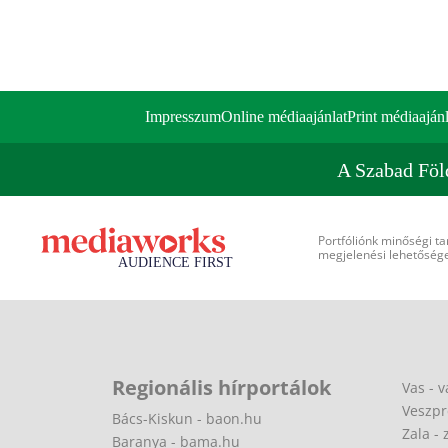
Impresszum
Online médiaajánlat
Print médiaajánl
A Szabad Föl
Portfóliónk minőségi ta
megjelenési lehetőséget
Regionális hírportálok
Vas - v
Veszpr
Bács-Kiskun - baon.hu
Zala - 
Baranya - bama.hu