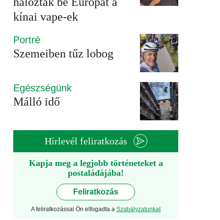
hálózták be Európát a
kínai vape-ek
Portré
Szemeiben tűz lobog
Egészségünk
Málló idő
Hírlevél feliratkozás
Kapja meg a legjobb történeteket a
postaládájába!
Feliratkozás
A feliratkozással Ön elfogadta a
Szabályzatunkat