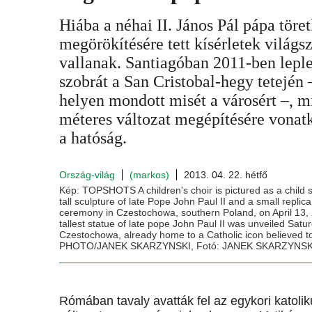
Hiába a néhai II. János Pál pápa töre
megörökítésére tett kísérletek világs
vallanak. Santiagóban 2011-ben leple
szobrát a San Cristobal-hegy tetején
helyen mondott misét a városért –, m
méteres változat megépítésére vonatk
a hatóság.
Ország-világ
(markos)
2013. 04. 22. hétfő
Kép: TOPSHOTS A children's choir is pictured as a child s
tall sculpture of late Pope John Paul II and a small replica
ceremony in Czestochowa, southern Poland, on April 13, 
tallest statue of late pope John Paul II was unveiled Saturd
Czestochowa, already home to a Catholic icon believed t
PHOTO/JANEK SKARZYNSKI, Fotó: JANEK SKARZYNSK
Rómában tavaly avatták fel az egykori katolik