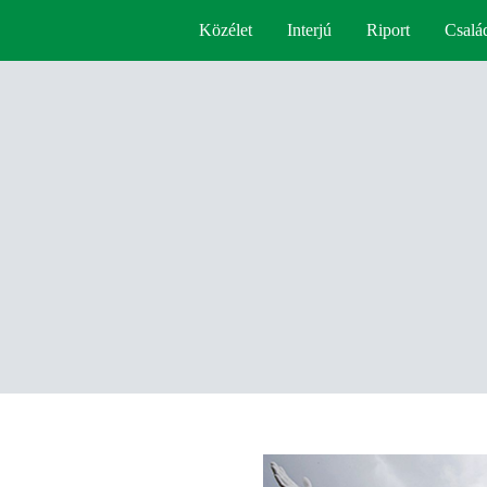
Közélet
Interjú
Riport
Csalá