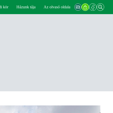
di kör
Házunk tája
Az olvasó oldala