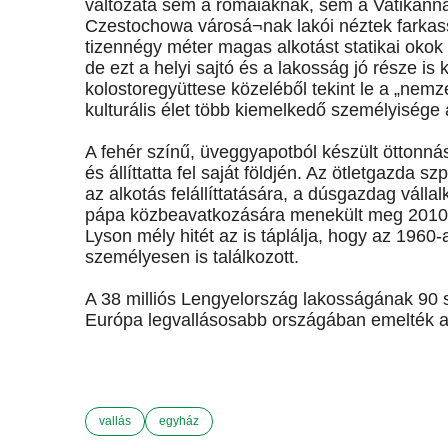
változata sem a rómaiaknak, sem a Vatikánna
Czestochowa városá¬nak lakói néztek farkas
tizennégy méter magas alkotást statikai okok mi
de ezt a helyi sajtó és a lakosság jó része is
kolostoregyüttese közeléből tekint le a „nemzet
kulturális élet több kiemelkedő személyisége a
A fehér színű, üveggyapotból készült öttonn
és állíttatta fel saját földjén. Az ötletgazda
az alkotás felállíttatására, a dúsgazdag vál
pápa közbeavatkozására menekült meg 2010-be
Lyson mély hitét az is táplálja, hogy az 1960
személyesen is találkozott.
A 38 milliós Lengyelország lakosságának 90 s
Európa legvallásosabb országában emelték a
vallás
egyház