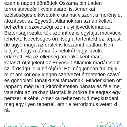
ezen a napon döntöttek Oszama bin Laden
terroristavezér likvidálásáról is. Amerikai
szélsőséges elkövetőkre utalhat viszont a merénylet
időzítése: az Egyesült Államokban aznap kellett
befizetni a szövetségi személyi jövedelemadót.
Biztonsági szakértők szerint ez is egyfajta motiváció
lehetett. Nevetséges őrültség a történtekhez képest,
de ugye maga az őrület is kiszámíthatatlan. Nem
tudják, hogy a támadás belülről vagy kívülről
érkezett. Ha az ellenség amerikaiként mart,
katasztrófát jelent az Egyesült Államok madárcsont
szilárdságú lelki békéjére. Ez még jobban tud fájni,
mint amikor egy idegen szervezet érthetetlen szavú
és gondolatú fanatikusai támadnak. Mindenkiben ott
lappang még 9/11 kitörölhetetlen bánata és félelme,
valamint az Irakban látottak is örökre beleégtek egy
nemzet lelkébe. Amerika nehezen tud megküzdeni
még egy ilyen teherrel, amit a terrorizmus vetett ki
rá.
sport
verseny
bűnügy