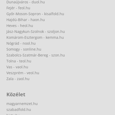
Dunaújváros - duol.hu
Fejér - feol.hu
Győr-Moson-Sopron - kisalfold.hu
Hajdú-Bihar - haon.hu
Heves - heol.hu
Jász-Nagykun-Szolnok - szoljon.hu
Komárom-Esztergom - kemma.hu
Nógrád - nool.hu
Somogy - sonline.hu
Szabolcs-Szatmár-Bereg - szon.hu
Tolna - teol.hu
Vas - vaol.hu
Veszprém - veol.hu
Zala - zaol.hu
Közélet
magyarnemzet.hu
szabadfold.hu