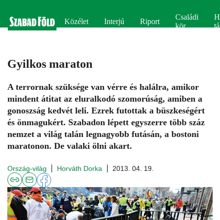
Családi
H
Közélet
Interjú
Riport
kör
tá
Gyilkos maraton
A terrornak szüksége van vérre és halálra, amikor
mindent átitat az eluralkodó szomorúság, amiben a
gonoszság kedvét leli. Ezrek futottak a büszkeségért
és önmagukért. Szabadon lépett egyszerre több száz
nemzet a világ talán legnagyobb futásán, a bostoni
maratonon. De valaki ölni akart.
Ország-világ
Horváth Dorka
2013. 04. 19.