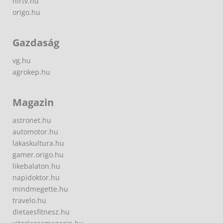
hirtv.hu
origo.hu
Gazdaság
vg.hu
agrokep.hu
Magazin
astronet.hu
automotor.hu
lakaskultura.hu
gamer.origo.hu
likebalaton.hu
napidoktor.hu
mindmegette.hu
travelo.hu
dietaesfitnesz.hu