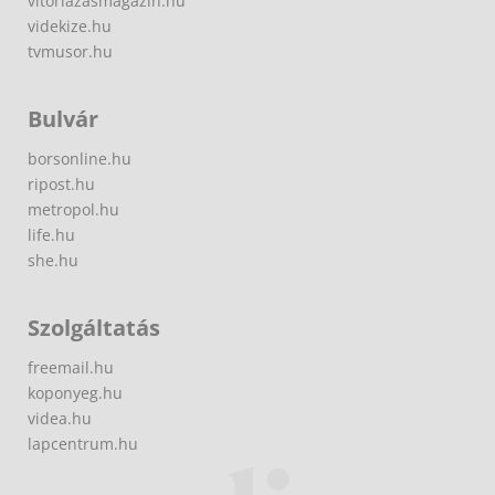
vitorlazasmagazin.hu
videkize.hu
tvmusor.hu
Bulvár
borsonline.hu
ripost.hu
metropol.hu
life.hu
she.hu
Szolgáltatás
freemail.hu
koponyeg.hu
videa.hu
lapcentrum.hu