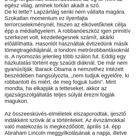
egész világ, aminek torkán akadt a szó.
De ki tette? Lapzártáig senki nem vállalta magára.
Szokatlan momentum ez ilyenfajta
terrorcselekménynél, hiszen az elkövetőknek célja
épp a médiafigyelem. A robbanóeszköz igen primitív
szerkezet volt, kezdetlegesnek számít, akárki
előállíthatta. Hasonlót használtak évtizedünk másik
tömegtragédiájánál, a londoni metrórobbantásoknál
is. A nyomozás jelenleg több szálon fut. Eddig egy
házkutatás történt egy szaúdi diáknál. De már nem
gyanúsítják. Barack Obama a nemzethez intézett
beszédében hangsúlyozta, „nem tudjuk egyelőre, ki
robbantott és miért, de meg fogjuk tudni”. Mint
mondta, ha elkapják a tetteseket, akkor az
igazságszolgáltatás teljes súlyát érezni fogják
magukon.
Az összeesküvés-elméletek elszaporodtak, ijesztő
indákként szövik át a történteket. Az évszámokkal
való matekozás is megkezdődött, április 14. épp
Abraham Lincoln meggyilkolásának a napja, illetve