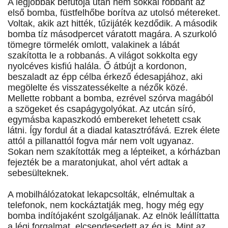
A legjobbak befutója után nem sokkal robbant az
első bomba, füstfelhőbe borítva az utolsó métereket.
Voltak, akik azt hitték, tűzijáték kezdődik. A második
bomba tíz másodpercet váratott magára. A szurkoló
tömegre törmelék omlott, valakinek a lábát
szakította le a robbanás. A világot sokkolta egy
nyolcéves kisfiú halála. Ő átbújt a kordonon,
beszaladt az épp célba érkező édesapjához, aki
megölelte és visszatessékelte a nézők közé.
Mellette robbant a bomba, ezrével szórva magából
a szögeket és csapágygolyókat. Az utcán síró,
egymásba kapaszkodó embereket lehetett csak
látni. Így fordul át a diadal katasztrófává. Ezrek élete
attól a pillanattól fogva már nem volt ugyanaz.
Sokan nem szakították meg a lépteiket, a kórházban
fejezték be a maratonjukat, ahol vért adtak a
sebesülteknek.
A mobilhálózatokat lekapcsolták, elnémultak a
telefonok, nem kockáztatják meg, hogy még egy
bomba indítójaként szolgáljanak. Az elnök leállíttatta
a légi forgalmat, elcsendesedett az ég is. Mint az