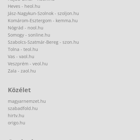
Heves - heol.hu
Jász-Nagykun-Szolnok - szoljon.hu
Komárom-Esztergom - kemma.hu
Nógrád - nool.hu
Somogy - sonline.hu
Szabolcs-Szatmár-Bereg - szon.hu
Tolna - teol.hu
Vas - vaol.hu
Veszprém - veol.hu
Zala - zaol.hu
Közélet
magyarnemzet.hu
szabadfold.hu
hirtv.hu
origo.hu