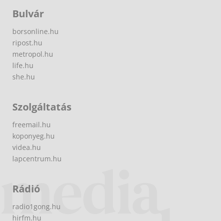
Bulvár
borsonline.hu
ripost.hu
metropol.hu
life.hu
she.hu
Szolgáltatás
freemail.hu
koponyeg.hu
videa.hu
lapcentrum.hu
Rádió
radio1gong.hu
hirfm.hu