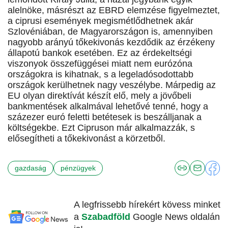
alelnöke, másrészt az EBRD elemzése figyelmeztet,
a ciprusi események megismétlődhetnek akár
Szlovéniában, de Magyarországon is, amennyiben
nagyobb arányú tőkekivonás kezdődik az érzékeny
állapotú bankok esetében. Ez az érdekeltségi
viszonyok összefüggései miatt nem eurózóna
országokra is kihatnak, s a legeladósodottabb
országok kerülhetnek nagy veszélybe. Márpedig az
EU olyan direktívát készít elő, mely a jövőbeli
bankmentések alkalmával lehetővé tenné, hogy a
százezer euró feletti betétesek is beszálljanak a
költségekbe. Ezt Cipruson már alkalmazzák, s
elősegítheti a tőkekivonást a körzetből.
gazdaság
pénzügyek
A legfrissebb hírekért kövess minket
a
Szabadföld
Google News oldalán