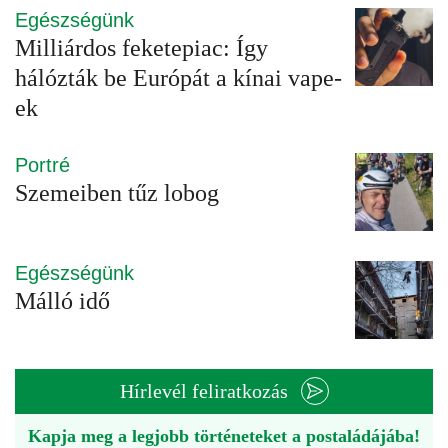
Egészségünk
Milliárdos feketepiac: Így
hálózták be Európát a kínai vape-
ek
Portré
Szemeiben tűz lobog
Egészségünk
Málló idő
Hírlevél feliratkozás
Kapja meg a legjobb történeteket a postaládájába!