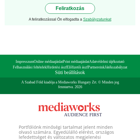
Feliratkozás
A feliratkozással Ön elfogadta a
Szabályzatunkat
Impresszum
Online médiaajánlat
Print médiaajánlat
Adatvédelmi tájékoztató
Felhasználási feltételek
Hirdetési ászf
Előfizetői ászf
Partnereink
Játékszabályzat
Süti beállítások
A Szabad Föld kiadója a Mediaworks Hungary Zrt. © Minden jog
fenntartva. 2026
Portfóliónk minőségi tartalmat jelent minden
olvasó számára. Egyedülálló elérést, országos
lefedettséget és változatos megjelenési