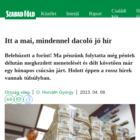
Családi
H
Közélet
Interjú
Riport
kör
tá
Itt a mai, mindennel dacoló jó hír
Belehúzott a forint! Ma pénzünk folytatta még péntek
délután megkezdett menetelését és délt követően már
egy hónapos csúcsán járt. Holott éppen a rossz hírek
vannak túlsúlyban.
Ország-világ
O. Horváth György
2013. 04. 08.