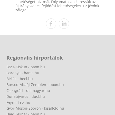
lehetőséget biztosít. Folyamatosan keressük az
új irányokat és fejlődési lehetőségeket. Ez jövőnk
záloga.
Regionális hírportálok
Bács-Kiskun - baon.hu
Baranya - bama.hu
Békés - beol.hu
Borsod-Abaúj-Zemplén - boon.hu
Csongrád - delmagyar.hu
Dunaújváros - duol.hu
Fejér - feol.hu
Győr-Moson-Sopron - kisalfold.hu
Hajdú-Bihar - haon.hu