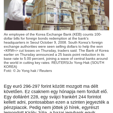
An employee of the Korea Exchange Bank (KEB) counts 100-
dollar bills for foreign bonds redemption at the bank's
headquarters in Seoul October 9, 2008. South Korea's foreign
exchange authorities were seen selling dollars to help the won
<KRW=> cut losses on Thursday, traders said. The Bank of Korea
earlier on Thursday announced a 25 basis point reduction in its
base rate to 5.00 percent, joining a wave of central banks around
the world in cutting key rates. REUTERS/Jo Yong-Hak (SOUTH
KOREA)
Fotó: © Jo Yong hak / Reuters
Egy euró 296-297 forint között mozgott ma délt
követően. Ez csaknem egy hónapja nem fordult elő.
Egy dollárért 228, egy svájci frankért 244 forintot
kellett adni, pontosabban ezen a szinten jegyezték a
pénzpiacok. Pedig nem jöttek jó hírek, egyrészt
lemondott Király Júlia, a hazai jegybank egyik