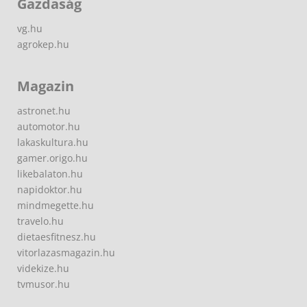
Gazdaság
vg.hu
agrokep.hu
Magazin
astronet.hu
automotor.hu
lakaskultura.hu
gamer.origo.hu
likebalaton.hu
napidoktor.hu
mindmegette.hu
travelo.hu
dietaesfitnesz.hu
vitorlazasmagazin.hu
videkize.hu
tvmusor.hu