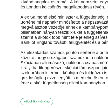
kívánó angolok ostromát. A két nemzetet egye
és London kölcsönös megállapodása révén.
Alex Salmond első miniszter a függetlenségi 
„történelmi napnak” minősítette a népszavaz
megválasztott vezetője ennek a kampánypont
pillanatban hányan teszik x-üket a függetlens
szerint a skótok több mint fele jelenleg szív
Bank of England további felügyeletét és a pén
Az elszakadás számos ponton sértené a brite
közölte, hogy országából száműzné a nukleári
Skóciában állomásozó, nukleáris csapásmérők
királyi haditengerészet skóciai támaszpontjain
szektorában kitermelt kőolajra és földgázra is
gazdaságilag ezzel együtt is meglehetősen ros
érve a skót függetlenség elleni kampányban.
külpolitika - külvilág