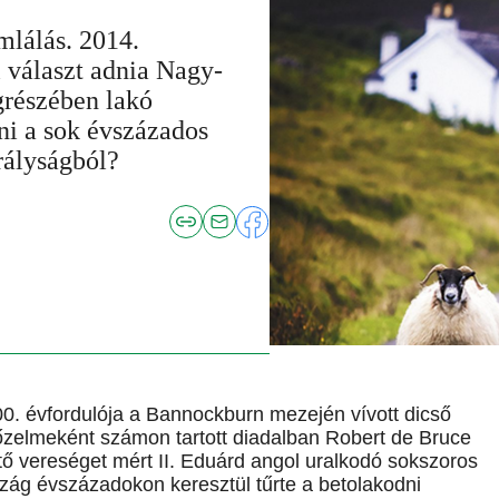
mlálás. 2014.
l választ adnia Nagy-
grészében lakó
ni a sok évszázados
rályságból?
00. évfordulója a Bannockburn mezején vívott dicső
őzelmeként számon tartott diadalban Robert de Bruce
ő vereséget mért II. Eduárd angol uralkodó sokszoros
szág évszázadokon keresztül tűrte a betolakodni