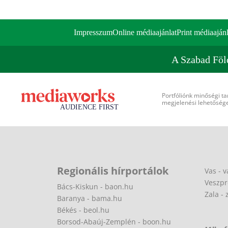
Impresszum
Online médiaajánlat
Print médiaajánl
A Szabad Föl
Portfóliónk minőségi ta
megjelenési lehetőséget
Regionális hírportálok
Vas - v
Veszpr
Bács-Kiskun - baon.hu
Zala - 
Baranya - bama.hu
Békés - beol.hu
Borsod-Abaúj-Zemplén - boon.hu