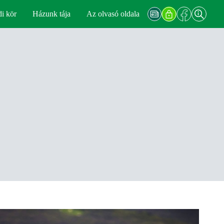
di kör
Házunk tája
Az olvasó oldala