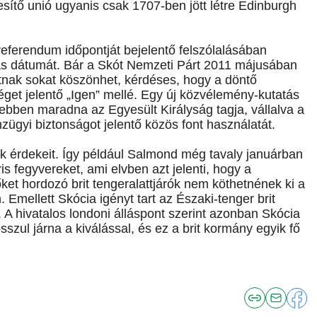
sítő unió ugyanis csak 1707-ben jött létre Edinburgh
referendum időpontját bejelentő felszólalásában
ás dátumát. Bár a Skót Nemzeti Párt 2011 májusában
nak sokat köszönhet, kérdéses, hogy a döntő
éget jelentő „Igen” mellé. Egy új közvélemény-kutatás
esebben maradna az Egyesült Királyság tagja, vállalva a
zügyi biztonságot jelentő közös font használatát.
k érdekeit. Így például Salmond még tavaly januárban
s fegyvereket, ami elvben azt jelenti, hogy a
et hordozó brit tengeralattjárók nem köthetnének ki a
. Emellett Skócia igényt tart az Északi-tenger brit
. A hivatalos londoni álláspont szerint azonban Skócia
szul járna a kiválással, és ez a brit kormány egyik fő