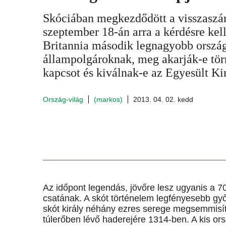
Skóciában megkezdődött a visszaszá
szeptember 18-án arra a kérdésre kel
Britannia második legnagyobb orszá
állampolgároknak, meg akarják-e tör
kapcsot és kiválnak-e az Egyesült Ki
Ország-világ
(markos)
2013. 04. 02. kedd
Az időpont legendás, jövőre lesz ugyanis a 7
csatának. A skót történelem legfényesebb gy
skót király néhány ezres serege megsemmisít
túlerőben lévő haderejére 1314-ben. A kis or