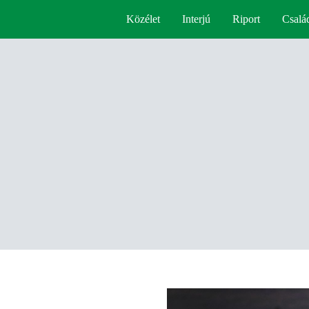
Közélet
Interjú
Riport
Csalá