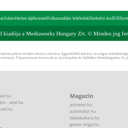
at
Adatvédelmi tájékoztató
Felhasználási feltételek
Hirdetési ászf
Előfizet
d kiadója a Mediaworks Hungary Zrt. © Minden jog fen
rtalmat jelent minden olvasó számára. Egyedülálló elérést, országos lefedettsége
 biztosít. Folyamatosan keressük az új irányokat és fejlődési lehetőségeket. Ez j
Magazin
aol.hu
ém - veol.hu
astronet.hu
zaol.hu
automotor.hu
lakaskultura.hu
gamer.origo.hu