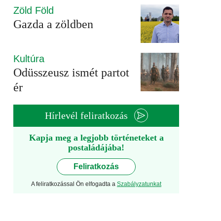
Zöld Föld
Gazda a zöldben
Kultúra
Odüsszeusz ismét partot
ér
Hírlevél feliratkozás
Kapja meg a legjobb történeteket a
postaládájába!
Feliratkozás
A feliratkozással Ön elfogadta a
Szabályzatunkat