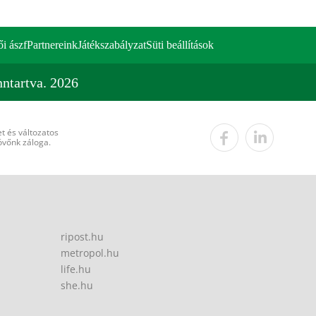
ői ászf
Partnereink
Játékszabályzat
Süti beállítások
ntartva. 2026
t és változatos
övőnk záloga.
ripost.hu
metropol.hu
life.hu
she.hu