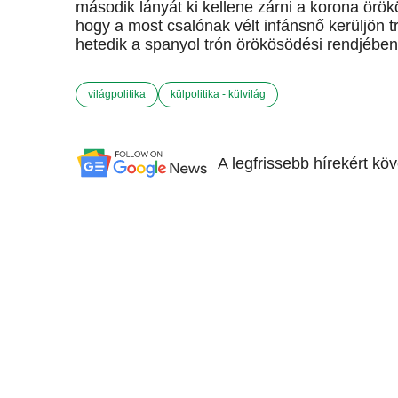
második lányát ki kellene zárni a korona örök
hogy a most csalónak vélt infánsnő kerüljön t
hetedik a spanyol trón örökösödési rendjében. A
világpolitika
külpolitika - külvilág
A legfrissebb hírekért kö