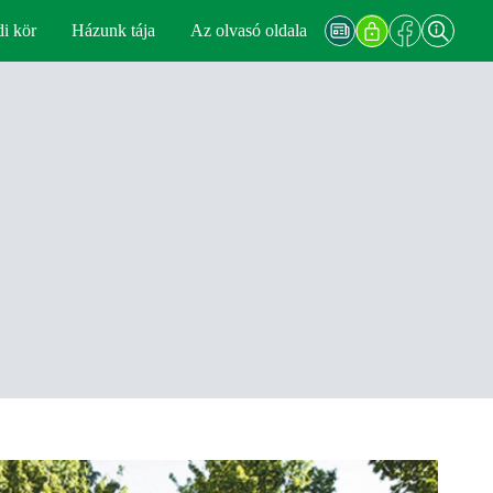
di kör
Házunk tája
Az olvasó oldala