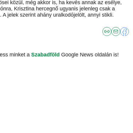
ösei közül, még akkor is, ha kevés annak az esélye,
rónra, Krisztina hercegnő ugyanis jelenleg csak a
 jelek szerint ahány uralkodójelölt, annyi stikli.
vess minket a
Szabadföld
Google News oldalán is!