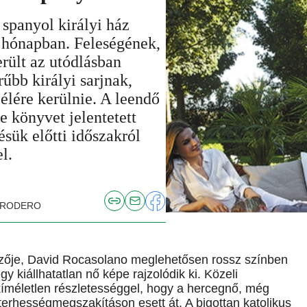
spanyol királyi ház
 hónapban. Feleségének,
rült az utódlásban
űbb királyi sarjnak,
élére kerülnie. A leendő
e könyvet jelentetett
sük előtti időszakról
l.
A RODERO
rzője, David Rocasolano meglehetősen rossz színben
y kiállhatatlan nő képe rajzolódik ki. Közeli
kíméletlen részletességgel, hogy a hercegnő, még
 terhességmegszakításon esett át. A bigottan katolikus