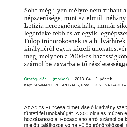
Soha még ilyen mélyre nem zuhant a 
népszerűsége, mint az elmúlt néhány
Letizia hercegnőnek hála, immár sike
legérdekeltebb és az egyik legnépszer
Fülöp trónörökösnek is a bulvárhírek 
királynéról egyik közeli unokatestvér
meg, melyben a 2004-es házasságköté
számol be zavarba ejtő részletességge
Ország-világ
(markos)
2013. 04. 12. péntek
Kép: SPAIN-PEOPLE-ROYALS, Fotó: CRISTINA GARCI
Az Adios Princesa címet viselő kiadvány sze
tünteti fel unokahúgát. A 300 oldalas műben eg
hozzátartozója, Rocasolano arról számol be 
mielőtt találkozott volna Fülöp trónörökössel,