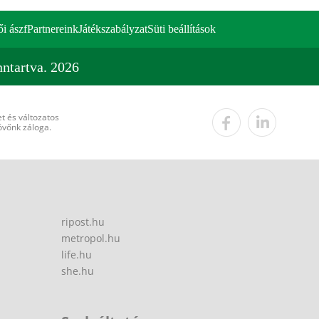
ői ászf
Partnereink
Játékszabályzat
Süti beállítások
ntartva. 2026
t és változatos
övőnk záloga.
ripost.hu
metropol.hu
life.hu
she.hu