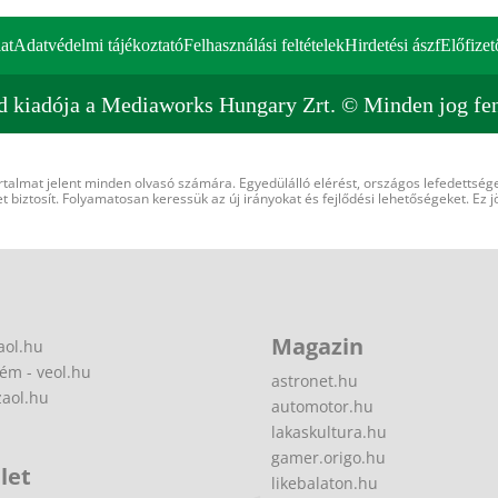
at
Adatvédelmi tájékoztató
Felhasználási feltételek
Hirdetési ászf
Előfizet
d kiadója a Mediaworks Hungary Zrt. © Minden jog fen
rtalmat jelent minden olvasó számára. Egyedülálló elérést, országos lefedettsége
 biztosít. Folyamatosan keressük az új irányokat és fejlődési lehetőségeket. Ez j
Magazin
aol.hu
ém - veol.hu
astronet.hu
zaol.hu
automotor.hu
lakaskultura.hu
gamer.origo.hu
let
likebalaton.hu