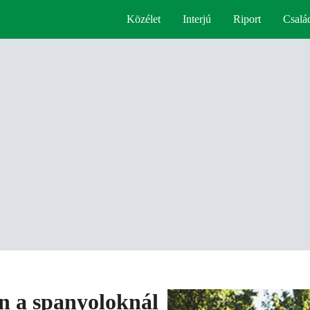
Közélet
Interjú
Riport
Csalá
n a spanyoloknál