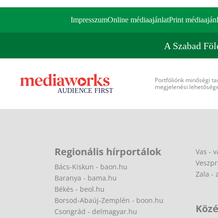
Impresszum
Online médiaajánlat
Print médiaajánl
A Szabad Föl
Portfóliónk minőségi ta
megjelenési lehetőséget
Regionális hírportálok
Vas - v
Veszpr
Bács-Kiskun - baon.hu
Zala - 
Baranya - bama.hu
Békés - beol.hu
Borsod-Abaúj-Zemplén - boon.hu
Közé
Csongrád - delmagyar.hu