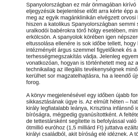
Spanyolországban ez már önmagában kirívó b
eljegyzésük bejelentése előtt arra kérte épp 
meg az egyik magánklinikán elvégzett orvosi 
hiszen a katolikus Spanyolországban semmi s
uralkodói babérokra törő hölgy esetében, mint
erkölcsön. A spanyolok körében igen népszer
eltussolása ellenére is sok időbe tellett, hog
intézményét árgus szemmel figyelőknek és a bigo
terhességmegszakítás vádja. Jelenleg egyem
vonatkozóan, hogyan is történhetett meg az 
technikailag az illegális tevékenységnek minő
kerülhet sor magzatelhajtásra, ha a leendő ú
forog.
A könyv megjelenésével egy időben újabb fordu
sikkasztásának ügye is. Az elmúlt héten – h
király legfiatalabb leánya, Krisztina infánsnő 
bíróságra, mégpedig gyanúsítottként. A feltéte
de tettestársként segítette is befolyással v
ötmillió euróhoz (1,5 milliárd Ft) juttatva ezál
királyi családból, akit bíróság elé idéznek. A 