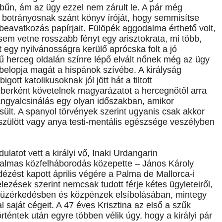
űn, ám az ügy ezzel nem zárult le. A pár még
a botrányosnak szánt könyv íróját, hogy semmisítse
beavatkozás papírjait. Fülöpék aggodalma érthető volt,
em vetne rosszabb fényt egy arisztokrata, mi több,
 egy nyilvánosságra kerülő aprócska folt a jó
ű herceg oldalán színre lépő elvált nőnek még az ügy
y belopja magát a hispánok szívébe. A királyság
tt katolikusoknak jól jött hát a tiltott
berként követelnek magyarázatot a hercegnőtől arra
angyalcsinálás egy olyan időszakban, amikor
sült. A spanyol törvények szerint ugyanis csak akkor
jszülött vagy anya testi-mentális egészsége veszélyben
latot vett a királyi vő, Inaki Urdangarin
atalmas közfelháborodás közepette – János Károly
idézést kapott április végére a Palma de Mallorca-i
lezések szerint nemcsak tudott férje kétes ügyleteiről,
aló üzérkedésben és közpénzek elsíbolásában, mintegy
tal saját cégeit. A 47 éves Krisztina az első a szűk
történtek után egyre többen vélik úgy, hogy a királyi pár