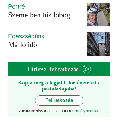
Portré
Szemeiben tűz lobog
Egészségünk
Málló idő
Hírlevél feliratkozás
Kapja meg a legjobb történeteket a
postaládájába!
Feliratkozás
A feliratkozással Ön elfogadta a
Szabályzatunkat