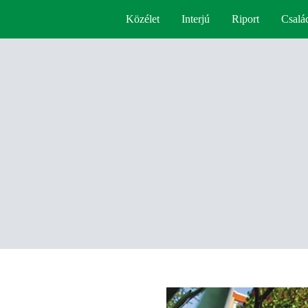
Közélet
Interjú
Riport
Csalá