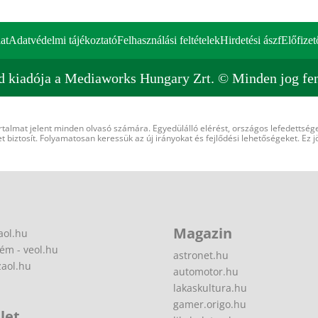
at
Adatvédelmi tájékoztató
Felhasználási feltételek
Hirdetési ászf
Előfizet
d kiadója a Mediaworks Hungary Zrt. © Minden jog fen
rtalmat jelent minden olvasó számára. Egyedülálló elérést, országos lefedettsége
 biztosít. Folyamatosan keressük az új irányokat és fejlődési lehetőségeket. Ez j
Magazin
aol.hu
ém - veol.hu
astronet.hu
zaol.hu
automotor.hu
lakaskultura.hu
gamer.origo.hu
let