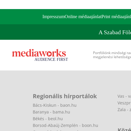
Impresszum
Online médiaajánlat
Print médiaajánl
A Szabad Föl
Portfóliónk minőségi ta
megjelenési lehetőséget
Regionális hírportálok
Vas - v
Veszpr
Bács-Kiskun - baon.hu
Zala - 
Baranya - bama.hu
Békés - beol.hu
Borsod-Abaúj-Zemplén - boon.hu
Közé