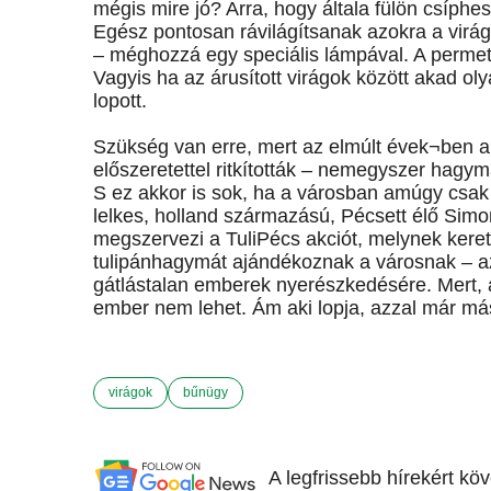
mégis mire jó? Arra, hogy általa fülön csíphes
Egész pontosan rávilágítsanak azokra a virág
– méghozzá egy speciális lámpával. A permete
Vagyis ha az árusított virágok között akad ol
lopott.
Szükség van erre, mert az elmúlt évek¬ben a k
előszeretettel ritkították – nemegyszer hagym
S ez akkor is sok, ha a városban amúgy csak 
lelkes, holland származású, Pécsett élő Sim
megszervezi a TuliPécs akciót, melynek kere
tulipánhagymát ajándékoznak a városnak – az
gátlástalan emberek nyerészkedésére. Mert, ah
ember nem lehet. Ám aki lopja, azzal már más
virágok
bűnügy
A legfrissebb hírekért kö