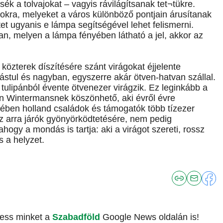
sék a tolvajokat – vagyis rávilágítsanak tet¬tükre.
okra, melyeket a város különböző pontjain árusítanak
t ugyanis e lámpa segítségével lehet felismerni.
yan, melyen a lámpa fényében látható a jel, akkor az
özterek díszítésére szánt virágokat éjjelente
ástul és nagyban, egyszerre akár ötven-hatvan szállal.
tulipánból évente ötvenezer virágzik. Ez leginkább a
on Wintermansnek köszönhető, aki évről évre
tében holland családok és támogatók több tízezer
 arra járók gyönyörködtetésére, nem pedig
ogy a mondás is tartja: aki a virágot szereti, rossz
 a helyzet.
vess minket a
Szabadföld
Google News oldalán is!