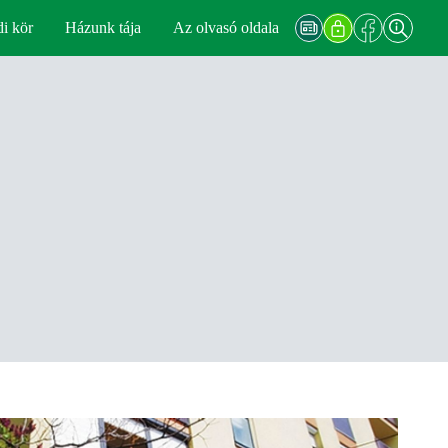
di kör
Házunk tája
Az olvasó oldala