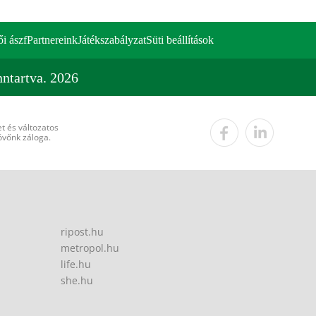
ői ászf
Partnereink
Játékszabályzat
Süti beállítások
ntartva. 2026
t és változatos
övőnk záloga.
ripost.hu
metropol.hu
life.hu
she.hu