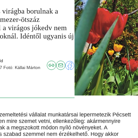
 virágba borulnak a
romezer-ötszáz
 a virágos jókedv nem
joknál. Idéntől ugyanis új
dd
7 Fotó: Kállai Márton
zemeltetési vállalat munkatársai lepermetezik Pécsett
en mire szemet vetni, ellenkezőleg: akármennyire
csak a megszokott módon nyíló növényeket. A
 és szabad szemmel nem érzékelhető. Hogy akkor