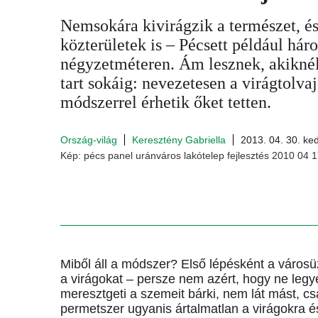
Nemsokára kivirágzik a természet, és
közterületek is – Pécsett például há
négyzetméteren. Ám lesznek, akiknél
tart sokáig: nevezetesen a virágtolva
módszerrel érhetik őket tetten.
Ország-világ
Keresztény Gabriella
2013. 04. 30. ke
Kép: pécs panel uránváros lakótelep fejlesztés 2010 04 1
Miből áll a módszer? Első lépésként a városü
a virágokat – persze nem azért, hogy ne legy
meresztgeti a szemeit bárki, nem lát mást, 
permetszer ugyanis ártalmatlan a virágokra