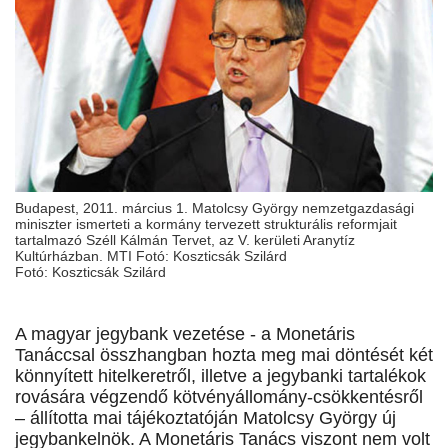
Budapest, 2011. március 1. Matolcsy György nemzetgazdasági
miniszter ismerteti a kormány tervezett strukturális reformjait
tartalmazó Széll Kálmán Tervet, az V. kerületi Aranytíz
Kultúrházban. MTI Fotó: Koszticsák Szilárd
Fotó: Koszticsák Szilárd
A magyar jegybank vezetése - a Monetáris
Tanáccsal összhangban hozta meg mai döntését két
könnyített hitelkeretről, illetve a jegybanki tartalékok
rovására végzendő kötvényállomány-csökkentésről
– állította mai tájékoztatóján Matolcsy György új
jegybankelnök. A Monetáris Tanács viszont nem volt