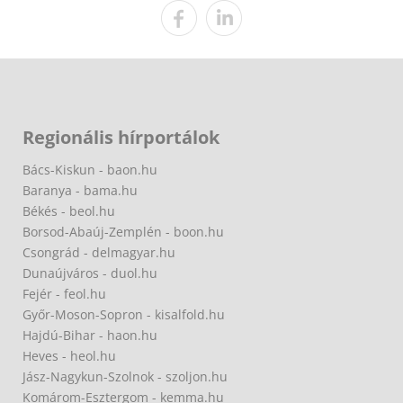
Regionális hírportálok
Bács-Kiskun - baon.hu
Baranya - bama.hu
Békés - beol.hu
Borsod-Abaúj-Zemplén - boon.hu
Csongrád - delmagyar.hu
Dunaújváros - duol.hu
Fejér - feol.hu
Győr-Moson-Sopron - kisalfold.hu
Hajdú-Bihar - haon.hu
Heves - heol.hu
Jász-Nagykun-Szolnok - szoljon.hu
Komárom-Esztergom - kemma.hu