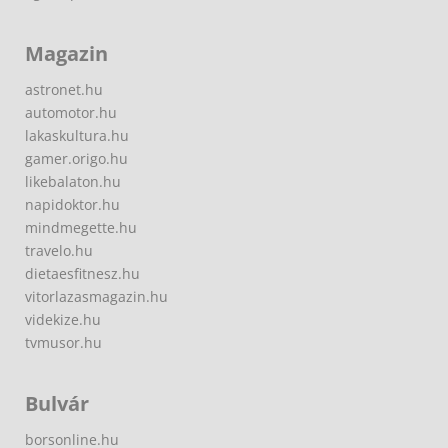
Magazin
astronet.hu
automotor.hu
lakaskultura.hu
gamer.origo.hu
likebalaton.hu
napidoktor.hu
mindmegette.hu
travelo.hu
dietaesfitnesz.hu
vitorlazasmagazin.hu
videkize.hu
tvmusor.hu
Bulvár
borsonline.hu