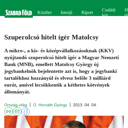
Családi
H
Közélet
Interjú
Riport
kör
tá
Szuperolcsó hitelt ígér Matolcsy
A mikro-, a kis- és középvállalkozásoknak (KKV)
nyújtandó szuperolcsó hitelt ígér a Magyar Nemzeti
Bank (MNB), emellett Matolcsy György új
jegybankelnök bejelentette azt is, hogy a jegybanki
tartalékhoz hozzányúl és elvesz belőle 3 milliárd
eurót, amivel lecsökkentik a kéthetes kötvények
állományát.
Ország-világ
O. Horváth György
2013. 04. 04.