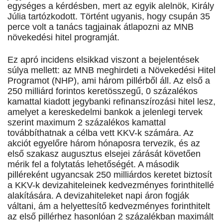
egységes a kérdésben, mert az egyik alelnök, Király
Júlia tartózkodott. Történt ugyanis, hogy csupán 35
perce volt a tanács tagjainak átlapozni az MNB
növekedési hitel programját.
Ez apró incidens elsikkad viszont a bejelentések
súlya mellett: az MNB meghirdeti a Növekedési Hitel
Programot (NHP), ami három pillérből áll. Az első a
250 milliárd forintos keretösszegű, 0 százalékos
kamattal kiadott jegybanki refinanszírozási hitel lesz,
amelyet a kereskedelmi bankok a jelenlegi tervek
szerint maximum 2 százalékos kamattal
továbbíthatnak a célba vett KKV-k számára. Az
akciót egyelőre három hónaposra tervezik, és az
első szakasz augusztus elsejei zárását követően
mérik fel a folytatás lehetőségét. A második
pilléreként ugyancsak 250 milliárdos keretet biztosít
a KKV-k devizahiteleinek kedvezményes forinthitellé
alakítására. A devizahiteleket napi áron fogják
váltani, ám a helyettesítő kedvezményes forinthitelt
az első pillérhez hasonlóan 2 százalékban maximált