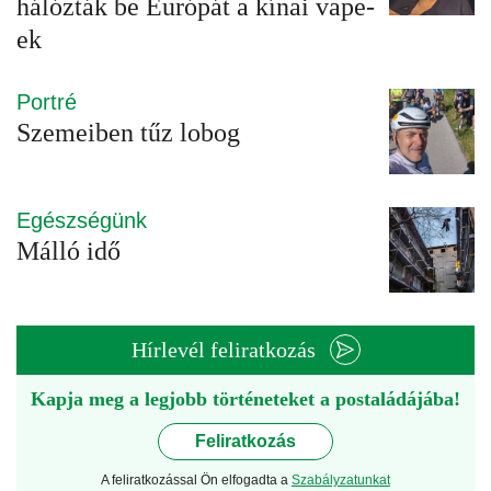
hálózták be Európát a kínai vape-
ek
Portré
Szemeiben tűz lobog
Egészségünk
Málló idő
Hírlevél feliratkozás
Kapja meg a legjobb történeteket a postaládájába!
Feliratkozás
A feliratkozással Ön elfogadta a
Szabályzatunkat