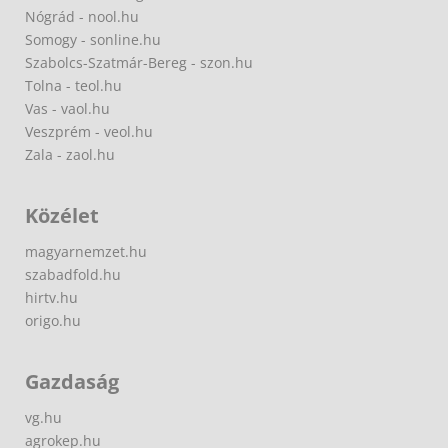
Nógrád - nool.hu
Somogy - sonline.hu
Szabolcs-Szatmár-Bereg - szon.hu
Tolna - teol.hu
Vas - vaol.hu
Veszprém - veol.hu
Zala - zaol.hu
Közélet
magyarnemzet.hu
szabadfold.hu
hirtv.hu
origo.hu
Gazdaság
vg.hu
agrokep.hu