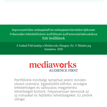
Impresszum
Online médiaajánlat
Print médiaajánlat
Adatvédelmi tájékoztató
Felhasználási feltételek
Hirdetési ászf
Előfizetői ászf
Partnereink
Játékszabályzat
Süti beállítások
A Szabad Föld kiadója a Mediaworks Hungary Zrt. © Minden jog
fenntartva. 2026
Portfóliónk minőségi tartalmat jelent minden
olvasó számára. Egyedülálló elérést, országos
lefedettséget és változatos megjelenési
lehetőséget biztosít. Folyamatosan keressük az
új irányokat és fejlődési lehetőségeket. Ez jövőnk
záloga.