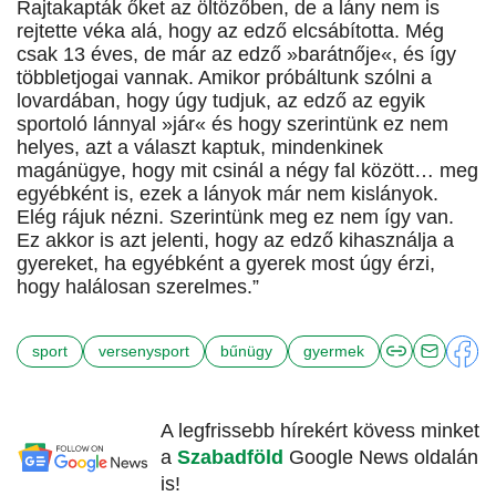
Rajtakapták őket az öltözőben, de a lány nem is
rejtette véka alá, hogy az edző elcsábította. Még
csak 13 éves, de már az edző »barátnője«, és így
többletjogai vannak. Amikor próbáltunk szólni a
lovardában, hogy úgy tudjuk, az edző az egyik
sportoló lánnyal »jár« és hogy szerintünk ez nem
helyes, azt a választ kaptuk, mindenkinek
magánügye, hogy mit csinál a négy fal között… meg
egyébként is, ezek a lányok már nem kislányok.
Elég rájuk nézni. Szerintünk meg ez nem így van.
Ez akkor is azt jelenti, hogy az edző kihasználja a
gyereket, ha egyébként a gyerek most úgy érzi,
hogy halálosan szerelmes.”
sport
versenysport
bűnügy
gyermek
A legfrissebb hírekért kövess minket
a
Szabadföld
Google News oldalán
is!