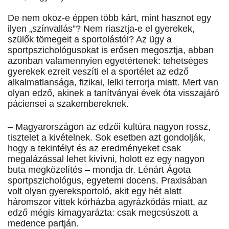
De nem okoz-e éppen több kárt, mint hasznot egy
ilyen „színvallás”? Nem riasztja-e el gyerekek,
szülők tömegeit a sportolástól? Az ügy a
sportpszichológusokat is erősen megosztja, abban
azonban valamennyien egyetértenek: tehetséges
gyerekek ezreit veszíti el a sportélet az edző
alkalmatlansága, fizikai, lelki terrorja miatt. Mert van
olyan edző, akinek a tanítványai évek óta visszajáró
páciensei a szakembereknek.
– Magyarországon az edzői kultúra nagyon rossz,
tisztelet a kivételnek. Sok esetben azt gondolják,
hogy a tekintélyt és az eredményeket csak
megalázással lehet kivívni, holott ez egy nagyon
buta megközelítés – mondja dr. Lénárt Ágota
sportpszichológus, egyetemi docens. Praxisában
volt olyan gyereksportoló, akit egy hét alatt
háromszor vittek kórházba agyrázkódás miatt, az
edző mégis kimagyarázta: csak megcsúszott a
medence partján.