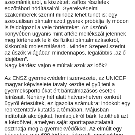
szexmániájáról, a közzétett zaftos részletek
edzőtábori hódításairól. Gyerekvédelmi
szakemberek szerint mindez lehet tünet is: egy
szexuálisan bántalmazott gyerek próbálja ily módon
is feldolgozni a vele történteket. Az úszónő
könyvében ugyanis mint afféle mellékszál jelennek
meg történetek lelki és fizikai bántalmazásokról,
kiskorúak molesztálásáról. Mindez Szepesi szerint
az úszók világában mindennapos, legalábbis „az ő
idejében”.
Nagy kérdés: vajon elmúltak azok az idők?
Az ENSZ gyermekvédelmi szervezete, az UNICEF
magyar képviselete tavaly kezdte el gyűjteni a
gyermeksportolókat ért bántalmazásos esetek
leírásait. Néhány hét alatt hatvan-hetven konkrét
ügyről értesültek, ez igazolta számukra: indokolt egy
reprezentatív kutatás a témában. Májusban
indították akciójukat, honlapjukról bárki letöltheti azt
a kérdőívet, amelyen saját sporttapasztalatait
oszthatja meg a gyermekvédőkkel. Az elmúlt egy