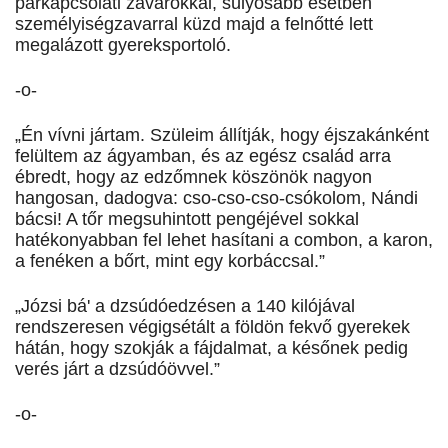
párkapcsolati zavarokkal, súlyosabb esetben
személyiségzavarral küzd majd a felnőtté lett
megalázott gyereksportoló.
-o-
„Én vívni jártam. Szüleim állítják, hogy éjszakánként
felültem az ágyamban, és az egész család arra
ébredt, hogy az edzőmnek köszönök nagyon
hangosan, dadogva: cso-cso-cso-csókolom, Nándi
bácsi! A tőr megsuhintott pengéjével sokkal
hatékonyabban fel lehet hasítani a combon, a karon,
a fenéken a bőrt, mint egy korbáccsal.”
„Józsi bá' a dzsúdóedzésen a 140 kilójával
rendszeresen végigsétált a földön fekvő gyerekek
hátán, hogy szokják a fájdalmat, a későnek pedig
verés járt a dzsúdóövvel.”
-o-