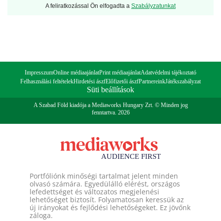
A feliratkozással Ön elfogadta a
Szabályzatunkat
Impresszum
Online médiaajánlat
Print médiaajánlat
Adatvédelmi tájékoztató
Felhasználási feltételek
Hirdetési ászf
Előfizetői ászf
Partnereink
Játékszabályzat
Süti beállítások
A Szabad Föld kiadója a Mediaworks Hungary Zrt. © Minden jog
fenntartva. 2026
Portfóliónk minőségi tartalmat jelent minden
olvasó számára. Egyedülálló elérést, országos
lefedettséget és változatos megjelenési
lehetőséget biztosít. Folyamatosan keressük az
új irányokat és fejlődési lehetőségeket. Ez jövőnk
záloga.