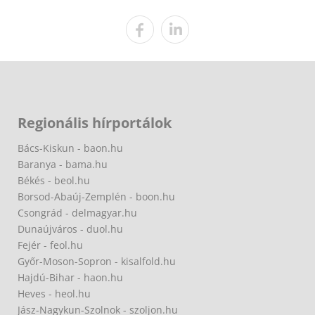
Regionális hírportálok
Bács-Kiskun - baon.hu
Baranya - bama.hu
Békés - beol.hu
Borsod-Abaúj-Zemplén - boon.hu
Csongrád - delmagyar.hu
Dunaújváros - duol.hu
Fejér - feol.hu
Győr-Moson-Sopron - kisalfold.hu
Hajdú-Bihar - haon.hu
Heves - heol.hu
Jász-Nagykun-Szolnok - szoljon.hu