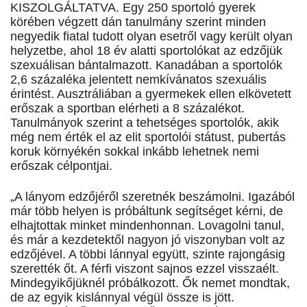
KISZOLGÁLTATVA. Egy 250 sportoló gyerek
körében végzett dán tanulmány szerint minden
negyedik fiatal tudott olyan esetről vagy került olyan
helyzetbe, ahol 18 év alatti sportolókat az edzőjük
szexuálisan bántalmazott. Kanadában a sportolók
2,6 százaléka jelentett nemkívánatos szexuális
érintést. Ausztráliában a gyermekek ellen elkövetett
erőszak a sportban elérheti a 8 százalékot.
Tanulmányok szerint a tehetséges sportolók, akik
még nem érték el az elit sportolói státust, pubertás
koruk környékén sokkal inkább lehetnek nemi
erőszak célpontjai.
„A lányom edzőjéről szeretnék beszámolni. Igazából
már több helyen is próbáltunk segítséget kérni, de
elhajtottak minket mindenhonnan. Lovagolni tanul,
és már a kezdetektől nagyon jó viszonyban volt az
edzőjével. A többi lánnyal együtt, szinte rajongásig
szerették őt. A férfi viszont sajnos ezzel visszaélt.
Mindegyikőjüknél próbálkozott. Ők nemet mondtak,
de az egyik kislánnyal végül össze is jött.