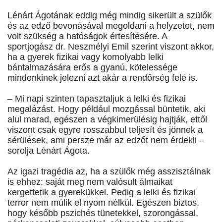
Lénárt Ágotának eddig még mindig sikerült a szülők
és az edző bevonásával megoldani a helyzetet, nem
volt szükség a hatóságok értesítésére. A
sportjogász dr. Neszmélyi Emil szerint viszont akkor,
ha a gyerek fizikai vagy komolyabb lelki
bántalmazására erős a gyanú, kötelessége
mindenkinek jelezni azt akár a rendőrség felé is.
– Mi napi szinten tapasztaljuk a lelki és fizikai
megalázást. Hogy például mozgással büntetik, aki
alul marad, egészen a végkimerülésig hajtják, ettől
viszont csak egyre rosszabbul teljesít és jönnek a
sérülések, ami persze már az edzőt nem érdekli –
sorolja Lénárt Ágota.
Az igazi tragédia az, ha a szülők még asszisztálnak
is ehhez: saját meg nem valósult álmaikat
kergettetik a gyerekükkel. Pedig a lelki és fizikai
terror nem múlik el nyom nélkül. Egészen biztos,
hogy később pszichés tünetekkel, szorongással,