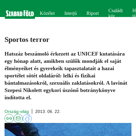
Családi
H
Közélet
Interjú
Riport
kör
tá
Sportos terror
Hatszáz beszámoló érkezett az UNICEF kutatására
egy hónap alatt, amikben szülők mondják el saját
élményeiket és gyerekeik tapasztalatait a hazai
sportélet sötét oldaláról: lelki és fizikai
bántalmazásokról, szexuális zaklatásokról. A lavinát
Szepesi Nikolett egykori úszónő botránykönyve
indította el.
Ország-világ
2013. 06. 22.