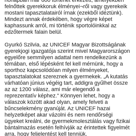
hónapban már 600 történet érkezett, amelyekben
felnőttek gyerekkoruk élményei¬ről vagy gyerekeik
mostani tapasztalatairól írnak (ezekből idéztünk).
Mindezt annak érdekében, hogy végre képet
kaphassunk arról, mi történik sportolóinkkal az
edzőtermek falain belül.
Gyurkó Szilvia, az UNICEF Magyar Bizottságának
gyerekjogi igazgatója szerint mivel Magyarországon
egyelőre semmilyen adattal nem rendelkezünk a
témában, első lépésként fel kell mérnünk, hogy a
sporthoz kapcsolódóan milyen élményeket,
tapasztalatokat szereznek a gyermekek. „A kutatás
várhatóan június végéig tart, addigra gyűlhet össze
az az 1200 válasz, ami már elegendő a
reprezentatív képhez.” Könnyen lehet, hogy a
válaszok között akad olyan, amely felveti a
bűncselekmény gyanúját. Az UNICEF hazai
helyzetképet akar vázolni és nem rendőrségi
ügyeket kreálni, de gyermekmolesztálás vagy fizikai
bántalmazás esetén felhívják az érintettek figyelmét
arra, hogy feljelentést kell tenniük.