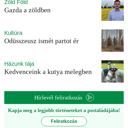
Zöld Föld
Gazda a zöldben
Kultúra
Odüsszeusz ismét partot ér
Házunk tája
Kedvenceink a kutya melegben
Hírlevél feliratkozás
Kapja meg a legjobb történeteket a postaládájába!
Feliratkozás