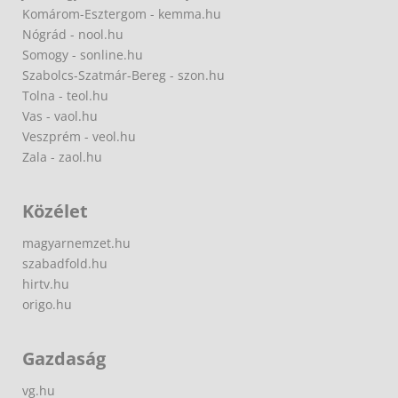
Komárom-Esztergom - kemma.hu
Nógrád - nool.hu
Somogy - sonline.hu
Szabolcs-Szatmár-Bereg - szon.hu
Tolna - teol.hu
Vas - vaol.hu
Veszprém - veol.hu
Zala - zaol.hu
Közélet
magyarnemzet.hu
szabadfold.hu
hirtv.hu
origo.hu
Gazdaság
vg.hu