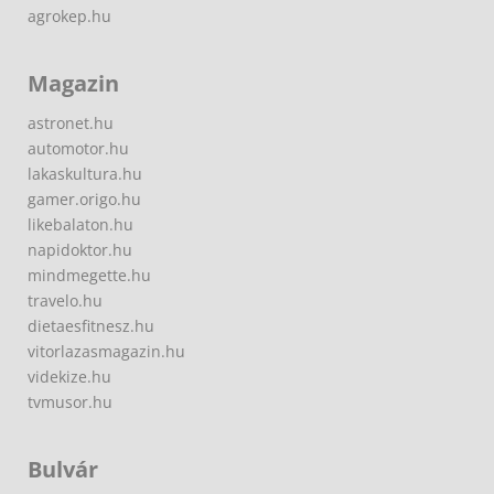
agrokep.hu
Magazin
astronet.hu
automotor.hu
lakaskultura.hu
gamer.origo.hu
likebalaton.hu
napidoktor.hu
mindmegette.hu
travelo.hu
dietaesfitnesz.hu
vitorlazasmagazin.hu
videkize.hu
tvmusor.hu
Bulvár