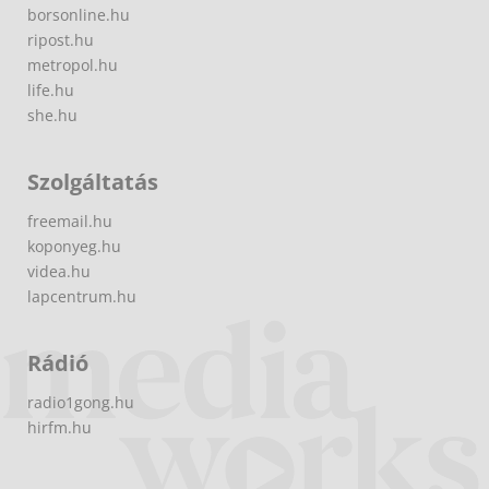
borsonline.hu
ripost.hu
metropol.hu
life.hu
she.hu
Szolgáltatás
freemail.hu
koponyeg.hu
videa.hu
lapcentrum.hu
Rádió
radio1gong.hu
hirfm.hu