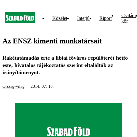
Családi
Közélet
Interjú
Riport
kör
Az ENSZ kimenti munkatársait
Rakétatámadás érte a líbiai főváros repülőterét hétfő
este, hivatalos tájékoztatás szerint eltalálták az
irányítótornyot.
Ország-világ
2014. 07. 18.