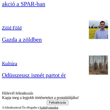
akció a SPAR-ban
Zöld Föld
Gazda a zöldben
Kultúra
Odüsszeusz ismét partot ér
Hírlevél feliratkozás
Kapja meg a legjobb történeteket a postaládájába!
Feliratkozás
A feliratkozással Ön elfogadta a
Szabályzatunkat