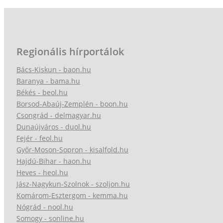
Regionális hírportálok
Bács-Kiskun - baon.hu
Baranya - bama.hu
Békés - beol.hu
Borsod-Abaúj-Zemplén - boon.hu
Csongrád - delmagyar.hu
Dunaújváros - duol.hu
Fejér - feol.hu
Győr-Moson-Sopron - kisalfold.hu
Hajdú-Bihar - haon.hu
Heves - heol.hu
Jász-Nagykun-Szolnok - szoljon.hu
Komárom-Esztergom - kemma.hu
Nógrád - nool.hu
Somogy - sonline.hu