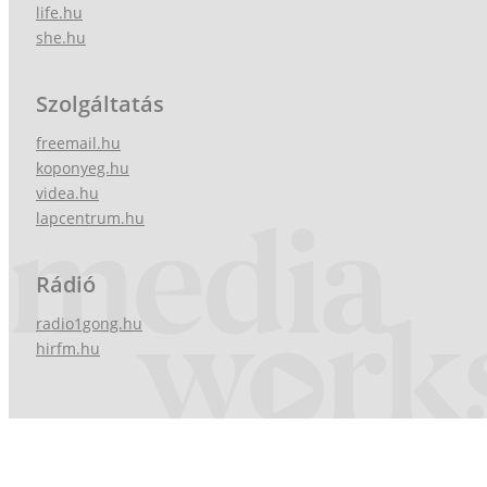
life.hu
she.hu
Szolgáltatás
freemail.hu
koponyeg.hu
videa.hu
lapcentrum.hu
Rádió
radio1gong.hu
hirfm.hu