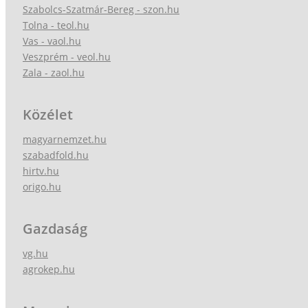
Szabolcs-Szatmár-Bereg - szon.hu
Tolna - teol.hu
Vas - vaol.hu
Veszprém - veol.hu
Zala - zaol.hu
Közélet
magyarnemzet.hu
szabadfold.hu
hirtv.hu
origo.hu
Gazdaság
vg.hu
agrokep.hu