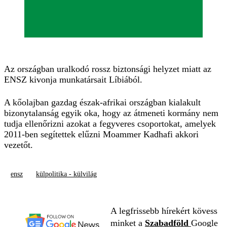
Az országban uralkodó rossz biztonsági helyzet miatt az
ENSZ kivonja munkatársait Líbiából.
A kőolajban gazdag észak-afrikai országban kialakult
bizonytalanság egyik oka, hogy az átmeneti kormány nem
tudja ellenőrizni azokat a fegyveres csoportokat, amelyek
2011-ben segítettek elűzni Moammer Kadhafi akkori
vezetőt.
ensz
külpolitika - külvilág
A legfrissebb hírekért kövess
minket a
Szabadföld
Google