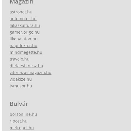
Magazin
astronet.hu
automotor.hu
lakaskultura.hu
gamer.origo.hu
likebalaton.hu
napidoktor.hu
mindmegette.hu
travelo.hu
dietaesfitnesz.hu
vitorlazasmagazin.hu
videkize.hu
tvmusor.hu
Bulvár
borsonline.hu
ripost.hu
metropol.hu