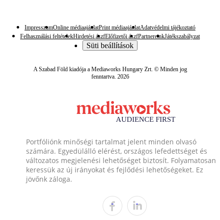
Impresszum
Online médiaajánlat
Print médiaajánlat
Adatvédelmi tájékoztató
Felhasználási feltételek
Hirdetési ászf
Előfizetői ászf
Partnereink
Játékszabályzat
Süti beállítások
A Szabad Föld kiadója a Mediaworks Hungary Zrt. © Minden jog
fenntartva. 2026
Portfóliónk minőségi tartalmat jelent minden olvasó
számára. Egyedülálló elérést, országos lefedettséget és
változatos megjelenési lehetőséget biztosít. Folyamatosan
keressük az új irányokat és fejlődési lehetőségeket. Ez
jövőnk záloga.