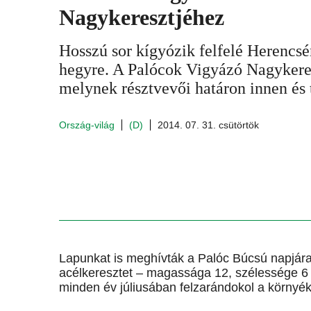
Nagykeresztjéhez
Hosszú sor kígyózik felfelé Herencs
hegyre. A Palócok Vigyázó Nagykeres
melynek résztvevői határon innen és t
Ország-világ
(D)
2014. 07. 31. csütörtök
Lapunkat is meghívták a Palóc Búcsú napjára.
acélkeresztet – magassága 12, szélessége 6 
minden év júliusában felzarándokol a környékb