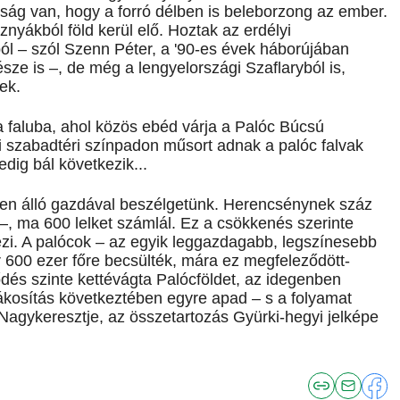
ság van, hogy a forró délben is beleborzong az ember.
sznyákból föld kerül elő. Hoztak az erdélyi
ból – szól Szenn Péter, a '90-es évek háborújában
sze is –, de még a lengyelországi Szaflaryból is,
ek.
a faluba, ahol közös ebéd várja a Palóc Búcsú
ti szabadtéri színpadon műsort adnak a palóc falvak
dig bál következik...
tben álló gazdával beszélgetünk. Herencsénynek száz
–, ma 600 lelket számlál. Ez a csökkenés szerinte
ezi. A palócok – az egyik leggazdagabb, legszínesebb
 600 ezer főre becsülték, mára ez megfeleződött-
ődés szinte kettévágta Palócföldet, az idegenben
ákosítás következtében egyre apad – s a folyamat
 Nagykeresztje, az összetartozás Gyürki-hegyi jelképe