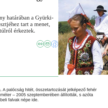
ény határában a Gyürki-
ztjéhez tart a menet,
úlról érkeztek.
 A palócság hitét, összetartozását jelképező fehér
méter – 2005 szeptemberében állították, s azóta
eli falvak népe ide.