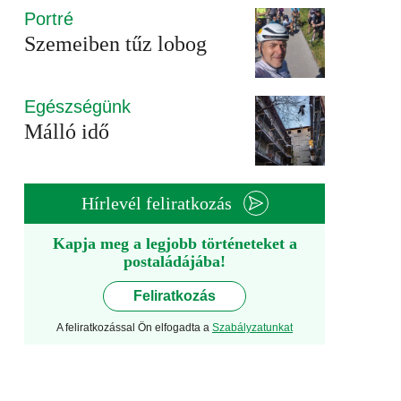
Portré
Szemeiben tűz lobog
Egészségünk
Málló idő
Hírlevél feliratkozás
Kapja meg a legjobb történeteket a
postaládájába!
Feliratkozás
A feliratkozással Ön elfogadta a
Szabályzatunkat