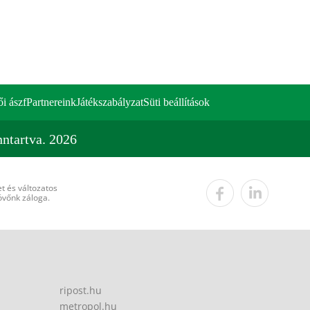
ői ászf
Partnereink
Játékszabályzat
Süti beállítások
ntartva. 2026
t és változatos
övőnk záloga.
ripost.hu
metropol.hu