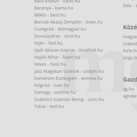
Bács-Kiskun - baon.hu
Zala - 
Baranya - bama.hu
Békés - beol.hu
Borsod-Abaúj-Zemplén - boon.hu
Közé
Csongrád - delmagyar.hu
Dunaújváros - duol.hu
magya
Fejér - feol.hu
szabad
Győr-Moson-Sopron - kisalfold.hu
hirtv.
Hajdú-Bihar - haon.hu
origo.
Heves - heol.hu
Jász-Nagykun-Szolnok - szoljon.hu
Komárom-Esztergom - kemma.hu
Gaz
Nógrád - nool.hu
vg.hu
Somogy - sonline.hu
agroke
Szabolcs-Szatmár-Bereg - szon.hu
Tolna - teol.hu