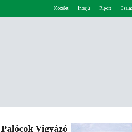
Közélet
Interjú
Riport
Csalá
 Palócok Vigyázó