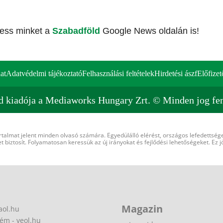
vess minket a
Szabadföld
Google News oldalán is!
at
Adatvédelmi tájékoztató
Felhasználási feltételek
Hirdetési ászf
Előfizet
d kiadója a Mediaworks Hungary Zrt. © Minden jog fen
rtalmat jelent minden olvasó számára. Egyedülálló elérést, országos lefedettsége
 biztosít. Folyamatosan keressük az új irányokat és fejlődési lehetőségeket. Ez j
Magazin
aol.hu
ém - veol.hu