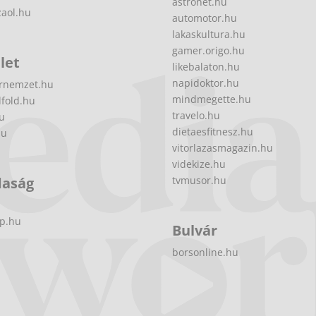
astronet.hu
zaol.hu
automotor.hu
lakaskultura.hu
gamer.origo.hu
let
likebalaton.hu
napidoktor.hu
rnemzet.hu
mindmegette.hu
fold.hu
travelo.hu
hu
dietaesfitnesz.hu
hu
vitorlazasmagazin.hu
videkize.hu
daság
tvmusor.hu
p.hu
Bulvár
borsonline.hu