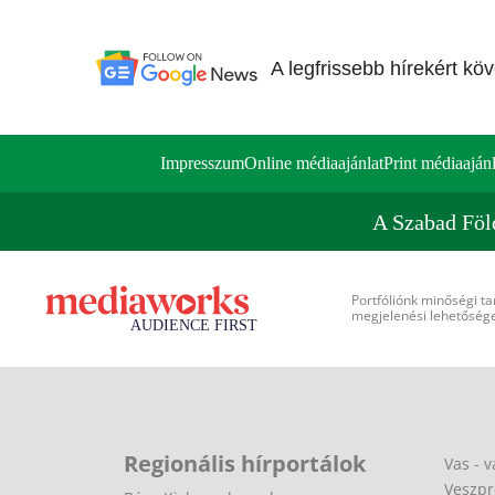
A legfrissebb hírekért kö
Impresszum
Online médiaajánlat
Print médiaajánl
A Szabad Föl
Portfóliónk minőségi ta
megjelenési lehetőséget
Regionális hírportálok
Vas - v
Veszpr