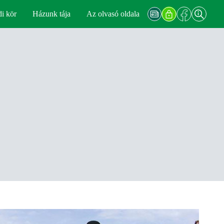
di kör
Házunk tája
Az olvasó oldala