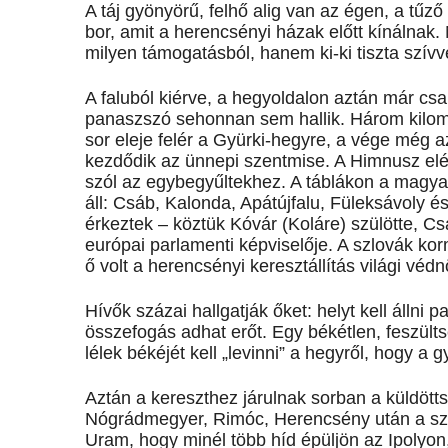
A táj gyönyörű, felhő alig van az égen, a tűző
bor, amit a herencsényi házak előtt kínálnak.
milyen támogatásból, hanem ki-ki tiszta szívve
A faluból kiérve, a hegyoldalon aztán már csak
panaszszó sehonnan sem hallik. Három kilomét
sor eleje felér a Gyürki-hegyre, a vége még a
kezdődik az ünnepi szentmise. A Himnusz el
szól az egybegyűltekhez. A táblákon a magyaro
áll: Csáb, Kalonda, Apátújfalu, Füleksávoly és
érkeztek – köztük Kóvár (Koláre) szülötte, Cs
európai parlamenti képviselője. A szlovák ko
ő volt a herencsényi keresztállítás világi vé
Hívők százai hallgatják őket: helyt kell állni
összefogás adhat erőt. Egy békétlen, feszülts
lélek békéjét kell „levinni” a hegyről, hogy a g
Aztán a kereszthez járulnak sorban a küldöt
Nógrádmegyer, Rimóc, Herencsény után a szlo
Uram, hogy minél több híd épüljön az Ipolyo