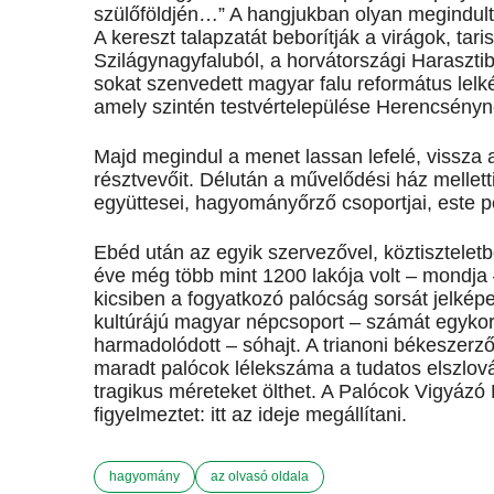
szülőföldjén…” A hangjukban olyan megindult
A kereszt talapzatát beborítják a virágok, tari
Szilágynagyfaluból, a horvátországi Haraszti
sokat szenvedett magyar falu református lelké
amely szintén testvértelepülése Herencsényn
Majd megindul a menet lassan lefelé, vissza 
résztvevőit. Délután a művelődési ház mellet
együttesei, hagyományőrző csoportjai, este pe
Ebéd után az egyik szervezővel, köztisztele
éve még több mint 1200 lakója volt – mondja 
kicsiben a fogyatkozó palócság sorsát jelkép
kultúrájú magyar népcsoport – számát egykor
harmadolódott – sóhajt. A trianoni békeszerz
maradt palócok lélekszáma a tudatos elszlov
tragikus méreteket ölthet. A Palócok Vigyázó
figyelmeztet: itt az ideje megállítani.
hagyomány
az olvasó oldala