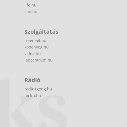
life.hu
she.hu
Szolgáltatás
freemail.hu
koponyeg.hu
videa.hu
lapcentrum.hu
Rádió
radio1gong.hu
hirfm.hu