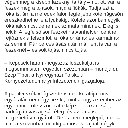
végén meg a kisebb fazéknyi tartály – no, ott van a
fészek meg a tojások, majd a fiókák. Tudja ezt a
róka is, ám a meredek falon legfeljebb kötélhágcsón
ereszkedhetne le a lyukakig. Kötele azonban egyik
rókának sincs, de remek szimata mindnek. Elég is
nekik. A legfelső sor fészkei hatvanhetven centire
rejtőznek a felszíntől, a róka orrának és karmainak
ez semmi. Pár perces ásás után már lent is van a
fészeknél – és volt tojás, nincs tojás.
– Képesek három-négyszáz fészekaljat is
megsemmisíteni egyetlen szezonban – mondja dr.
Szép Tibor, a Nyíregyházi Főiskola
Környezettudományi Intézetének igazgatója.
A partifecskék világszerte ismert kutatója most
egyáltalán nem úgy néz ki, mint ahogy az ember az
egyetemi professzorokat elképzeli: bakancsán,
nadrágján vastag sárréteg, és az arca is
meglehetősen gyűrött. De ez nem meglepő, mert –
mint a szezonban mindig – most is hajnali négykor