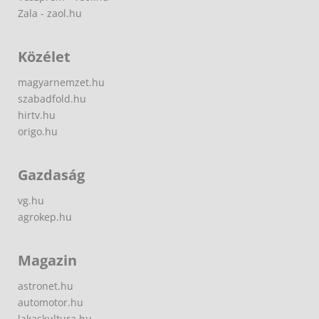
Zala - zaol.hu
Közélet
magyarnemzet.hu
szabadfold.hu
hirtv.hu
origo.hu
Gazdaság
vg.hu
agrokep.hu
Magazin
astronet.hu
automotor.hu
lakaskultura.hu