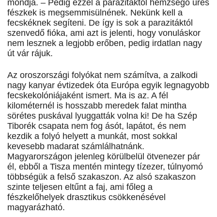
mondja. – Pedig ezzel a parazitáktól hemzsegő üres
fészkek is megsemmisülnének. Nekünk kell a
fecskéknek segíteni. De így is sok a parazitáktól
szenvedő fióka, ami azt is jelenti, hogy vonuláskor
nem lesznek a legjobb erőben, pedig irdatlan nagy
út vár rájuk.
Az oroszországi folyókat nem számítva, a zalkodi
nagy kanyar évtizedek óta Európa egyik legnagyobb
fecskekolóniájaként ismert. Ma is az. A fél
kilométernél is hosszabb meredek falat mintha
sörétes puskával lyuggatták volna ki! De ha Szép
Tiborék csapata nem fog ásót, lapátot, és nem
kezdik a folyó helyett a munkát, most sokkal
kevesebb madarat számlálhatnánk.
Magyarországon jelenleg körülbelül ötvenezer pár
él, ebből a Tisza mentén mintegy tízezer, túlnyomó
többségük a felső szakaszon. Az alsó szakaszon
szinte teljesen eltűnt a faj, ami főleg a
fészkelőhelyek drasztikus csökkenésével
magyarázható.