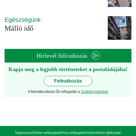
Egészségünk
Málló idő
Hírlevél feliratkozás
Kapja meg a legjobb történeteket a postaládájába!
Feliratkozás
A feliratkozással Ön elfogadta a
Szabályzatunkat
Impresszum
Online médiaajánlat
Print médiaajánlat
Adatvédelmi tájékoztató