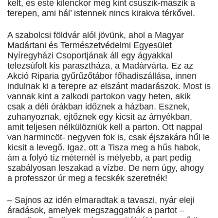
kelt, és este kilenckor még kint csúszik-mászik a
terepen, ami hál’ istennek nincs kirakva térkővel.
A szabolcsi földvár alól jövünk, ahol a Magyar
Madártani és Természetvédelmi Egyesület
Nyíregyházi Csoportjának áll egy ágyakkal
telezsúfolt kis parasztháza, a Madárvárta. Ez az
Akció Riparia gyűrűzőtábor főhadiszállása, innen
indulnak ki a terepre az elszánt madarászok. Most is
vannak kint a zalkodi partokon vagy heten, akik
csak a déli órákban időznek a házban. Esznek,
zuhanyoznak, ejtőznek egy kicsit az árnyékban,
amit teljesen nélkülözniük kell a parton. Ott nappal
van harmincöt- negyven fok is, csak éjszakára hűl le
kicsit a levegő. Igaz, ott a Tisza meg a hűs habok,
ám a folyó tíz méternél is mélyebb, a part pedig
szabályosan leszakad a vízbe. De nem úgy, ahogy
a professzor úr meg a fecskék szeretnék!
– Sajnos az idén elmaradtak a tavaszi, nyár eleji
áradások, amelyek megszaggatnák a partot –