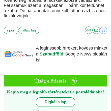
rovartömeg repdes, a fecskék azokra vadásznak.
Fél szemük azért a magasban – bármikor feltűnhet
a kaba. De hát annak is enni kell, otthon azt is éhes
fiókák várják…
riport
állatvilág
A legfrissebb hírekért kövess minket
a
Szabadföld
Google News oldalán
is!
Újság előfizetés
Kapja meg a legjobb történeteket a postaládájába!
Digitális lap