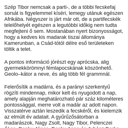
Szép Tibor nemcsak a parti-, de a többi fecskefaj
sorsát is figyelemmel kíséri, lemegy utánuk egészen
Afrikába. Négyszer is járt már ott, de a partifecskék
telelőhelyét egészen a legutóbbi időkig nem tudta
megfejteni ő sem. Mostanában nyert bizonyosságot,
hogy a kedves kis madarak tiszai állománya
Kamerunban, a Csád-tótól délre eső területeken
töltik a telet.
A pontos információ jórészt egy aprócska, alig
gyermekkörömnyi fémlapocskának köszönhető.
Geolo–kátor a neve, és alig több fél grammnál.
Felerősítik a madárra, és a parányi szerkentyű
rögzíti mindennap, mikor kelt és nyugodott a nap,
amely alapján meghatározható pár száz kilométeres
pontossággal, merre volt a madár az adott napon.
Visszatérve aztán leszedik a fecskéről, és kielemzik
az elmúlt év adatait. A gyűrűzősátorban a
madarászok, Nagy Zsolt, Nagy Tibor, Pelenczei