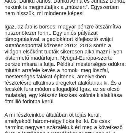
Ákos, Danku János, Danku Anna és Juhász Dorka,
nekünk is megmutatják a „műszert”. Egyszerűen
nem hisszük, mi mindenre képes!
Igaz, az ára is borsos: magyar pénzre átszámítva
huszonötezer forint. Egy uniós pályázat
támogatásával, a geolokátort kifejlesztő svájci
kutatócsoporttal közösen 2012–2013 során a
világon elsőként tudták sikeresen alkalmazni ilyen
kistermetű madárfajon. Nyugat-Európa-szerte
persze másra is futja. Például mesterséges odúkra:
miután arrafele kevés a homok- meg löszfal,
mesterséges falakat építenek, amelyekben
fészkelésre alkalmas üregeket alakítanak ki. És a
fecskék fura módon elfogadják! Igaz, ez se olcsó
mulatság, egy kétszáz fészkes kolónia kialakítása
ötmillió forintba kerül.
A mi fészkeinkbe általában öt tojás kerül,
amelyekből három-négy fióka kel ki. De csak
harminc-negyven százalékuk éri meg a következő