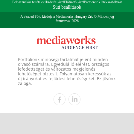
Felhasználási feltételek
Hirdetési ászf
Előfizetői ászf
Partnereink
Játékszabályzat
Süti beállítások
A Szabad Föld kiadója a Mediaworks Hungary Zrt. © Minden jog
fenntartva. 2026
Portfóliónk minőségi tartalmat jelent minden
olvasó számára. Egyedülálló elérést, országos
lefedettséget és változatos megjelenési
lehetőséget biztosít. Folyamatosan keressük az
új irányokat és fejlődési lehetőségeket. Ez jövőnk
záloga.