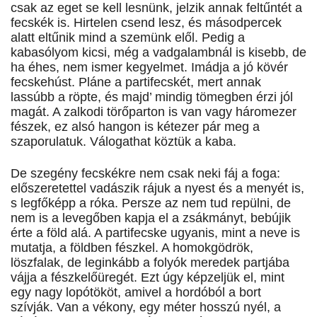
csak az eget se kell lesnünk, jelzik annak feltűntét a
fecskék is. Hirtelen csend lesz, és másodpercek
alatt eltűnik mind a szemünk elől. Pedig a
kabasólyom kicsi, még a vadgalambnál is kisebb, de
ha éhes, nem ismer kegyelmet. Imádja a jó kövér
fecskehúst. Pláne a partifecskét, mert annak
lassúbb a röpte, és majd’ mindig tömegben érzi jól
magát. A zalkodi törőparton is van vagy háromezer
fészek, ez alsó hangon is kétezer pár meg a
szaporulatuk. Válogathat köztük a kaba.
De szegény fecskékre nem csak neki fáj a foga:
előszeretettel vadászik rájuk a nyest és a menyét is,
s legfőképp a róka. Persze az nem tud repülni, de
nem is a levegőben kapja el a zsákmányt, bebújik
érte a föld alá. A partifecske ugyanis, mint a neve is
mutatja, a földben fészkel. A homokgödrök,
löszfalak, de leginkább a folyók meredek partjába
vájja a fészkelőüregét. Ezt úgy képzeljük el, mint
egy nagy lopótököt, amivel a hordóból a bort
szívják. Van a vékony, egy méter hosszú nyél, a