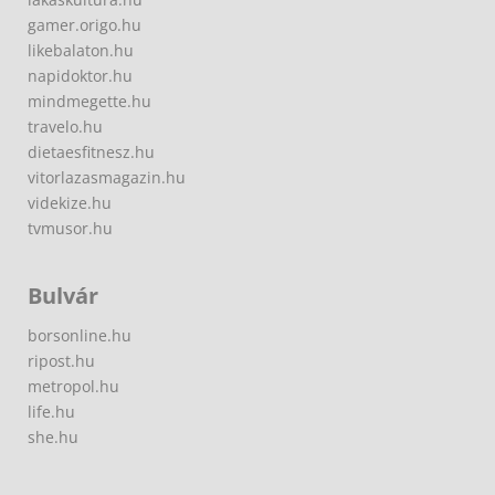
gamer.origo.hu
likebalaton.hu
napidoktor.hu
mindmegette.hu
travelo.hu
dietaesfitnesz.hu
vitorlazasmagazin.hu
videkize.hu
tvmusor.hu
Bulvár
borsonline.hu
ripost.hu
metropol.hu
life.hu
she.hu