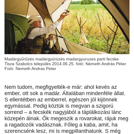
Madárgyűrűzés madárgyürüzés madargyuruzes parti fecske
Tisza Szabolcs település 2014.06.25. fotó: Németh András Péter
Fotó: Nemeth Andras Peter
Nem tudom, megfigyelték-e már: ahol kevés az
ember, ott sok a madár. Általában mindenféle állat.
S ellentétben az emberrel, egészen jól kijönnek
egymással. Pedig köztük is megvan a szigorú
sorrend – a fecskék nagyjából a táplálkozási lánc
közepén álnak. Ők megeszik a rovarokat, rájuk meg
a ragadozók vadásznak. Főleg a kaba, amit, ha
szerencsénk lesz, mi is megpillanthatunk. S még