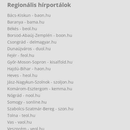
Regionális hírportálok
Bács-Kiskun - baon.hu
Baranya - bama.hu
Békés - beol.hu
Borsod-Abaúj-Zemplén - boon.hu
Csongrád - delmagyar.hu
Dunaújváros - duol.hu
Fejér - feol.hu
Győr-Moson-Sopron - kisalfold.hu
Hajdú-Bihar - haon.hu
Heves - heol.hu
Jász-Nagykun-Szolnok - szoljon.hu
Komárom-Esztergom - kemma.hu
Nógrád - nool.hu
Somogy - sonline.hu
Szabolcs-Szatmár-Bereg - szon.hu
Tolna - teol.hu
Vas - vaol.hu
Veszprém - veol.hu