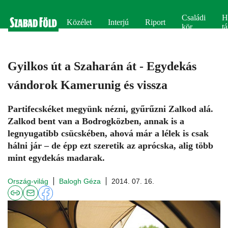
Családi
H
Közélet
Interjú
Riport
kör
tá
Gyilkos út a Szaharán át - Egydekás
vándorok Kamerunig és vissza
Partifecskéket megyünk nézni, gyűrűzni Zalkod alá.
Zalkod bent van a Bodrogközben, annak is a
legnyugatibb csücskében, ahová már a lélek is csak
hálni jár – de épp ezt szeretik az aprócska, alig több
mint egydekás madarak.
Ország-világ
Balogh Géza
2014. 07. 16.