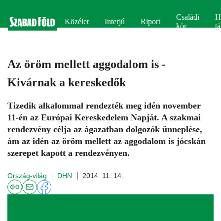
Családi
H
Közélet
Interjú
Riport
kör
tá
Az öröm mellett aggodalom is -
Kivárnak a kereskedők
Tizedik alkalommal rendezték meg idén november
11-én az Európai Kereskedelem Napját. A szakmai
rendezvény célja az ágazatban dolgozók ünneplése,
ám az idén az öröm mellett az aggodalom is jócskán
szerepet kapott a rendezvényen.
Ország-világ
DHN
2014. 11. 14.