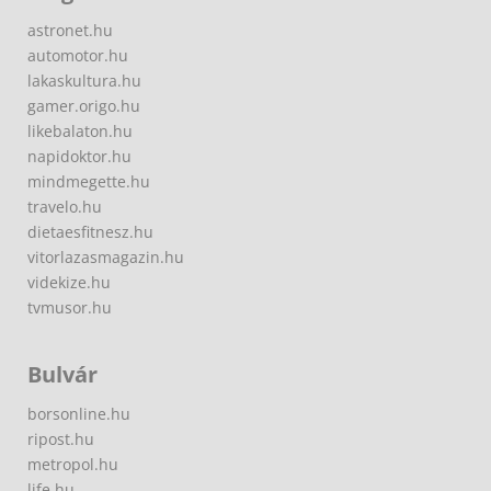
astronet.hu
automotor.hu
lakaskultura.hu
gamer.origo.hu
likebalaton.hu
napidoktor.hu
mindmegette.hu
travelo.hu
dietaesfitnesz.hu
vitorlazasmagazin.hu
videkize.hu
tvmusor.hu
Bulvár
borsonline.hu
ripost.hu
metropol.hu
life.hu