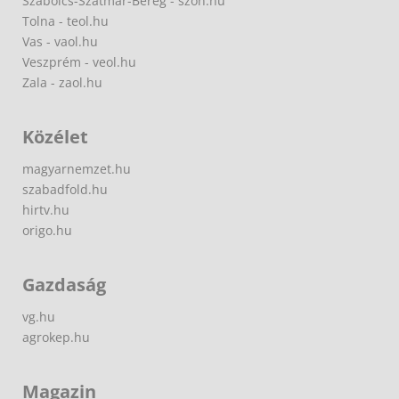
Szabolcs-Szatmár-Bereg - szon.hu
Tolna - teol.hu
Vas - vaol.hu
Veszprém - veol.hu
Zala - zaol.hu
Közélet
magyarnemzet.hu
szabadfold.hu
hirtv.hu
origo.hu
Gazdaság
vg.hu
agrokep.hu
Magazin