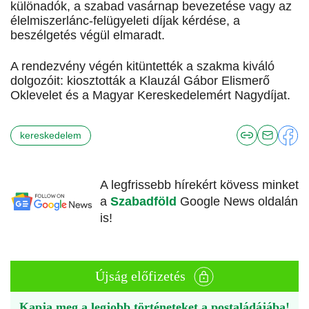
különadók, a szabad vasárnap bevezetése vagy az
élelmiszerlánc-felügyeleti díjak kérdése, a
beszélgetés végül elmaradt.
A rendezvény végén kitüntették a szakma kiváló
dolgozóit: kiosztották a Klauzál Gábor Elismerő
Oklevelet és a Magyar Kereskedelemért Nagydíjat.
kereskedelem
A legfrissebb hírekért kövess minket
a
Szabadföld
Google News oldalán
is!
Újság előfizetés
Kapja meg a legjobb történeteket a postaládájába!