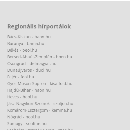
Regionális hírportálok
Bács-Kiskun - baon.hu
Baranya - bama.hu
Békés - beol.hu
Borsod-Abaúj-Zemplén - boon.hu
Csongrád - delmagyar.hu
Dunaújváros - duol.hu
Fejér - feol.hu
Győr-Moson-Sopron - kisalfold.hu
Hajdú-Bihar - haon.hu
Heves - heol.hu
Jász-Nagykun-Szolnok - szoljon.hu
Komárom-Esztergom - kemma.hu
Nógrád - nool.hu
Somogy - sonline.hu