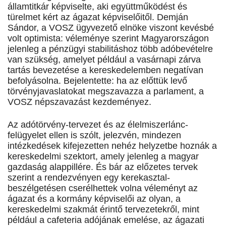
államtitkár képviselte, aki együttműködést és
türelmet kért az ágazat képviselőitől. Demján
Sándor, a VOSZ ügyvezető elnöke viszont kevésbé
volt optimista: véleménye szerint Magyarországon
jelenleg a pénzügyi stabilitáshoz több adóbevételre
van szükség, amelyet például a vasárnapi zárva
tartás bevezetése a kereskedelemben negatívan
befolyásolna. Bejelentette: ha az előttük levő
törvényjavaslatokat megszavazza a parlament, a
VOSZ népszavazást kezdeményez.
Az adótörvény-tervezet és az élelmiszerlánc-
felügyelet ellen is szólt, jelezvén, mindezen
intézkedések kifejezetten nehéz helyzetbe hoznák a
kereskedelmi szektort, amely jelenleg a magyar
gazdaság alappillére. És bár az előzetes tervek
szerint a rendezvényen egy kerekasztal-
beszélgetésen cserélhettek volna véleményt az
ágazat és a kormány képviselői az olyan, a
kereskedelmi szakmát érintő tervezetekről, mint
például a cafeteria adójának emelése, az ágazati