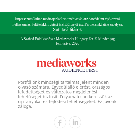
Impresszum
Online médiaajánlat
Print médiaajánlat
Adatvédelmi tájékoztató
Felhasználási feltételek
Hirdetési ászf
Előfizetői ászf
Partnereink
Játékszabályzat
Süti beállítások
A Szabad Föld kiadója a Mediaworks Hungary Zrt. © Minden jog
fenntartva. 2026
Portfóliónk minőségi tartalmat jelent minden
olvasó számára. Egyedülálló elérést, országos
lefedettséget és változatos megjelenési
lehetőséget biztosít. Folyamatosan keressük az
új irányokat és fejlődési lehetőségeket. Ez jövőnk
záloga.