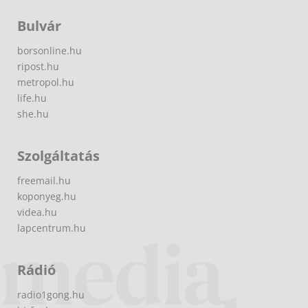
Bulvár
borsonline.hu
ripost.hu
metropol.hu
life.hu
she.hu
Szolgáltatás
freemail.hu
koponyeg.hu
videa.hu
lapcentrum.hu
Rádió
radio1gong.hu