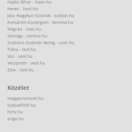
Hajdú-Bihar - haon.hu
Heves - heol.hu
Jász-Nagykun-Szolnok - szoljon.hu
Komárom-Esztergom - kemma.hu
Nógrád - nool.hu
Somogy - sonline.hu
Szabolcs-Szatmár-Bereg - szon.hu
Tolna - teol.hu
Vas - vaol.hu
Veszprém - veol.hu
Zala - zaol.hu
Közélet
magyarnemzet.hu
szabadfold.hu
hirtv.hu
origo.hu