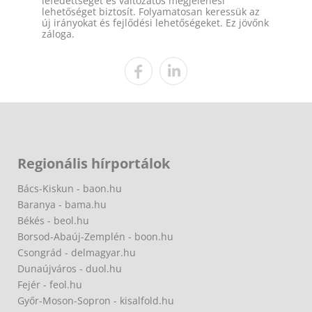
lefedettséget és változatos megjelenési
lehetőséget biztosít. Folyamatosan keressük az
új irányokat és fejlődési lehetőségeket. Ez jövőnk
záloga.
Regionális hírportálok
Bács-Kiskun - baon.hu
Baranya - bama.hu
Békés - beol.hu
Borsod-Abaúj-Zemplén - boon.hu
Csongrád - delmagyar.hu
Dunaújváros - duol.hu
Fejér - feol.hu
Győr-Moson-Sopron - kisalfold.hu