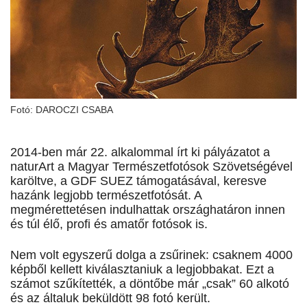
Fotó: DAROCZI CSABA
2014-ben már 22. alkalommal írt ki pályázatot a
naturArt a Magyar Természetfotósok Szövetségével
karöltve, a GDF SUEZ támogatásával, keresve
hazánk legjobb természetfotósát. A
megmérettetésen indulhattak országhatáron innen
és túl élő, profi és amatőr fotósok is.
Nem volt egyszerű dolga a zsűrinek: csaknem 4000
képből kellett kiválasztaniuk a legjobbakat. Ezt a
számot szűkítették, a döntőbe már „csak” 60 alkotó
és az általuk beküldött 98 fotó került.