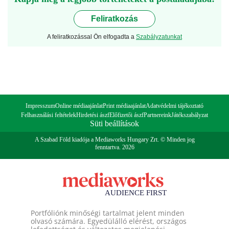
Feliratkozás
A feliratkozással Ön elfogadta a
Szabályzatunkat
Impresszum
Online médiaajánlat
Print médiaajánlat
Adatvédelmi tájékoztató
Felhasználási feltételek
Hirdetési ászf
Előfizetői ászf
Partnereink
Játékszabályzat
Süti beállítások
A Szabad Föld kiadója a Mediaworks Hungary Zrt. © Minden jog
fenntartva. 2026
Portfóliónk minőségi tartalmat jelent minden
olvasó számára. Egyedülálló elérést, országos