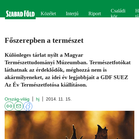
Családi
H
Közélet
Interjú
Riport
kör
tá
Főszerepben a természet
Különleges tárlat nyílt a Magyar
Természettudományi Múzeumban. Természetfotókat
láthatnak az érdeklődők, méghozzá nem is
akármilyeneket, az idei év legjobbjait a GDF SUEZ
Az Év Természetfotósa kiállításon.
Ország-világ
hj
2014. 11. 15.