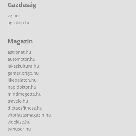
Gazdaság
vg.hu
agrokep.hu
Magazin
astronet.hu
automotor.hu
lakaskultura.hu
gamer.origo.hu
likebalaton.hu
napidoktor.hu
mindmegette.hu
travelo.hu
dietaesfitnesz.hu
vitorlazasmagazin.hu
videkize.hu
tvmusor.hu