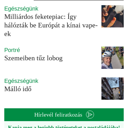
Egészségünk
Milliárdos feketepiac: Így
hálózták be Európát a kínai vape-
ek
Portré
Szemeiben tűz lobog
Egészségünk
Málló idő
Hírlevél feliratkozás
Kapja meg a legjobb történeteket a postaládájába!