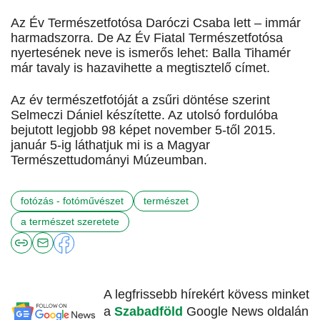
Az Év Természetfotósa Daróczi Csaba lett – immár
harmadszorra. De Az Év Fiatal Természetfotósa
nyertesének neve is ismerős lehet: Balla Tihamér
már tavaly is hazavihette a megtisztelő címet.
Az év természetfotóját a zsűri döntése szerint
Selmeczi Dániel készítette. Az utolsó fordulóba
bejutott legjobb 98 képet november 5-től 2015.
január 5-ig láthatjuk mi is a Magyar
Természettudományi Múzeumban.
fotózás - fotóművészet
természet
a természet szeretete
A legfrissebb hírekért kövess minket
a
Szabadföld
Google News oldalán