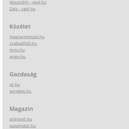
Veszprém - veol.hu
Zala - zaol.hu
Közélet
magyarnemzet.hu
szabadfold.hu
hirtv.hu
origo.hu
Gazdaság
vg.hu
agrokep.hu
Magazin
astronet.hu
automotor.hu