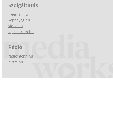
Szolgáltatás
freemail.hu
koponyeg.hu
videa.hu
lapcentrum.hu
Rádió
radio1gong.hu
hirfm.hu