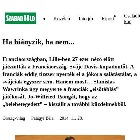
Családi
Közélet
Interjú
Riport
kör
Ha hiányzik, ha nem...
Franciaországban, Lille-ben 27 ezer néző előtt
játszották a Franciaország–Svájc Davis-kupadöntőt. A
franciák eddig tízszer nyerték el a jókora salátástálat, a
svájciak egyszer sem. Hanem most… Stanislas
Wawrinka úgy megverte a franciák „elsőtáblás”
játékosát, Jo-Wilfried Tsongát, hogy az
„belebetegedett” – kiszállt a további küzdelmekből.
Ország-világ
Palágyi Béla
2014. 11. 28.