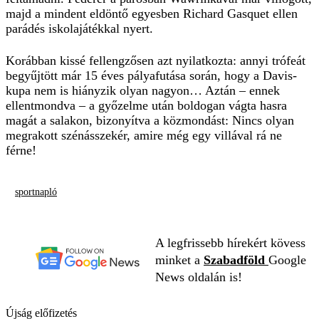
majd a mindent eldöntő egyesben Richard Gasquet ellen
parádés iskolajátékkal nyert.
Korábban kissé fellengzősen azt nyilatkozta: annyi trófeát
begyűjtött már 15 éves pályafutása során, hogy a Davis-
kupa nem is hiányzik olyan nagyon… Aztán – ennek
ellentmondva – a győzelme után boldogan vágta hasra
magát a salakon, bizonyítva a közmondást: Nincs olyan
megrakott szénásszekér, amire még egy villával rá ne
férne!
sportnapló
A legfrissebb hírekért kövess
minket a
Szabadföld
Google
News oldalán is!
Újság előfizetés