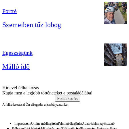
Portré
Szemeiben tűz lobog
Egészségünk
Málló idő
Hírlevél feliratkozás
Kapja meg a legjobb történeteket a postaládájába!
Feliratkozás
A feliratkozással Ön elfogadta a
Szabályzatunkat
Impresszum
Online médiaajánlat
Print médiaajánlat
Adatvédelmi tájékoztató
Felhasználási feltételek
Hirdetési ászf
Előfizetői ászf
Partnereink
Játékszabályzat