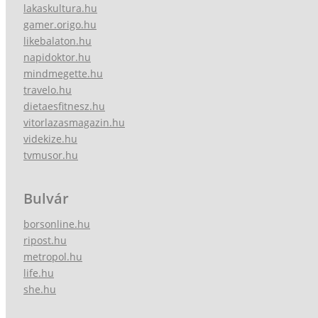
lakaskultura.hu
gamer.origo.hu
likebalaton.hu
napidoktor.hu
mindmegette.hu
travelo.hu
dietaesfitnesz.hu
vitorlazasmagazin.hu
videkize.hu
tvmusor.hu
Bulvár
borsonline.hu
ripost.hu
metropol.hu
life.hu
she.hu