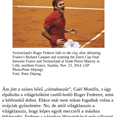
Switzerland's Roger Federer falls to the clay after defeating
France's Richard Gasquet and winning the Davis Cup final
between France and Switzerland at Stade Pierre Mauroy in
Lille, northern France, Sunday, Nov. 23, 2014. (AP
Photo/Peter Dejong)
Fotó: Peter Dejong
Ám jött a színes bőrű „cérnahuszár”, Gaël Monfils, s úgy
elpáholta a világelsőként csetlő-botló Roger Federert, mint
a kétfenekű dobot. Ekkor már nem sokan fogadtak volna a
svájciak győzelmére. No, de attól világklasszis a
világklasszis, hogy képes egyik meccsről a másikra
feltámadni. Federer a párosban Wawrinkával már villogott,