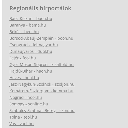
Regionális hírportálok
Bács-Kiskun - baon.hu
Baranya - bama.hu
Békés - beol.hu
Borsod-Abaúj-Zemplén - boon.hu
Csongrád - delmagyar.hu
Dunaújváros - duol.hu
Fejér - feol.hu
Győr-Moson-Sopron - kisalfold.hu
Hajdú-Bihar - haon.hu
Heves - heol.hu
Jász-Nagykun-Szolnok - szoljon.hu
Komárom-Esztergom - kemma.hu
Nógrád - nool.hu
Somogy - sonline.hu
Szabolcs-Szatmár-Bereg - szon.hu
Tolna - teol.hu
Vas - vaol.hu