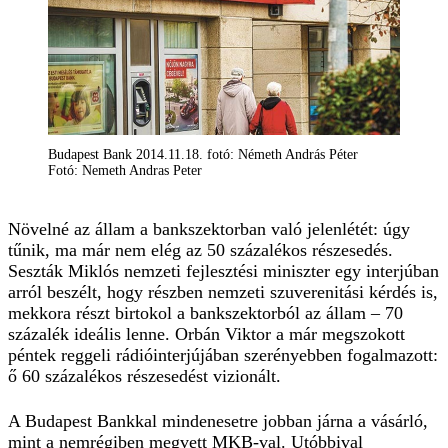
Budapest Bank 2014.11.18. fotó: Németh András Péter
Fotó: Nemeth Andras Peter
Növelné az állam a bankszektorban való jelenlétét: úgy
tűnik, ma már nem elég az 50 százalékos részesedés.
Seszták Miklós nemzeti fejlesztési miniszter egy interjúban
arról beszélt, hogy részben nemzeti szuverenitási kérdés is,
mekkora részt birtokol a bankszektorból az állam – 70
százalék ideális lenne. Orbán Viktor a már megszokott
péntek reggeli rádióinterjújában szerényebben fogalmazott:
ő 60 százalékos részesedést vizionált.
A Budapest Bankkal mindenesetre jobban járna a vásárló,
mint a nemrégiben megvett MKB-val. Utóbbival