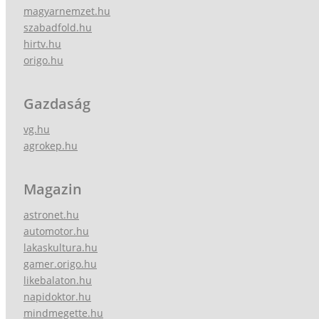
magyarnemzet.hu
szabadfold.hu
hirtv.hu
origo.hu
Gazdaság
vg.hu
agrokep.hu
Magazin
astronet.hu
automotor.hu
lakaskultura.hu
gamer.origo.hu
likebalaton.hu
napidoktor.hu
mindmegette.hu