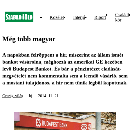
Családi
Közélet
Interjú
Riport
kör
Még több magyar
A napokban felröppent a hír, miszerint az állam ismét
bankot vásárolna, méghozzá az amerikai GE kezében
lévő Budapest Bankot. És bár a pénzintézet eladását-
megvételét nem kommentálta sem a leendő vásárló, sem
a mostani tulajdonos, a hír nem tűnik légből kapottnak.
Ország-világ
hj
2014. 11. 21.