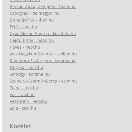
Borsod-Abaúj-Zemplén - boon.hu
Csongrád - delmagyar.hu
Dunaújváros - duol.hu
Fejér - feol.hu
Győr-Moson-Sopron - kisalfold.hu
Hajdú-Bihar - haon.hu
Heves - heol.hu
Jász-Nagykun-Szolnok - szoljon.hu
Komárom-Esztergom - kemma.hu
Nógrád - nool.hu
Somogy - sonline.hu
Szabolcs-Szatmár-Bereg - szon.hu
Tolna - teol.hu
Vas - vaol.hu
Veszprém - veol.hu
Zala - zaol.hu
Közélet