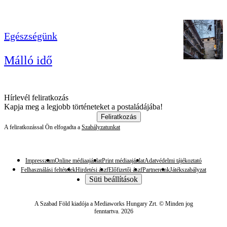
Egészségünk
Málló idő
Hírlevél feliratkozás
Kapja meg a legjobb történeteket a postaládájába!
Feliratkozás
A feliratkozással Ön elfogadta a
Szabályzatunkat
Impresszum
Online médiaajánlat
Print médiaajánlat
Adatvédelmi tájékoztató
Felhasználási feltételek
Hirdetési ászf
Előfizetői ászf
Partnereink
Játékszabályzat
Süti beállítások
A Szabad Föld kiadója a Mediaworks Hungary Zrt. © Minden jog
fenntartva. 2026