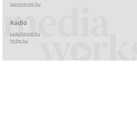
lapcentrum.hu
Rádió
radio1gong.hu
hirfm.hu