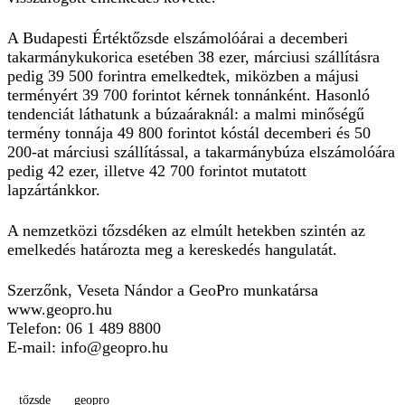
A Budapesti Értéktőzsde elszámolóárai a decemberi
takarmánykukorica esetében 38 ezer, márciusi szállításra
pedig 39 500 forintra emelkedtek, miközben a májusi
terményért 39 700 forintot kérnek tonnánként. Hasonló
tendenciát láthatunk a búzaáraknál: a malmi minőségű
termény tonnája 49 800 forintot kóstál decemberi és 50
200-at márciusi szállítással, a takarmánybúza elszámolóára
pedig 42 ezer, illetve 42 700 forintot mutatott
lapzártánkkor.
A nemzetközi tőzsdéken az elmúlt hetekben szintén az
emelkedés határozta meg a kereskedés hangulatát.
Szerzőnk, Veseta Nándor a GeoPro munkatársa
www.geopro.hu
Telefon: 06 1 489 8800
E-mail:
info@geopro.hu
tőzsde
geopro