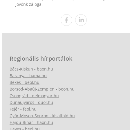
jövőnk záloga.
Regionális hírportálok
Bács-Kiskun - baon.hu
Baranya - bama.hu
Békés - beol.hu
Borsod-Abaúj-Zemplén - boon.hu
Csongrád - delmagyar.hu
Dunaújváros - duol.hu
Fejér - feol.hu
Győr-Moson-Sopron - kisalfold.hu
Hajdú-Bihar - haon.hu
Heves - heol.hu