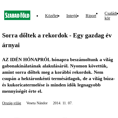
Családi
Közélet
Interjú
Riport
kör
Sorra dőltek a rekordok - Egy gazdag év
árnyai
AZ IDÉN HÓNAPRÓL hónapra beszámoltunk a világ
gabonakínálatának alakulásáról. Nyomon követtük,
amint sorra dőltek meg a korábbi rekordok. Nem
csupán a hektáronkénti termésátlagok, de a világ búza-
és kukoricatermelése is minden idők legnagyobb
mennyiségét érte el.
Ország-világ
Veseta Nándor
2014. 11. 07.