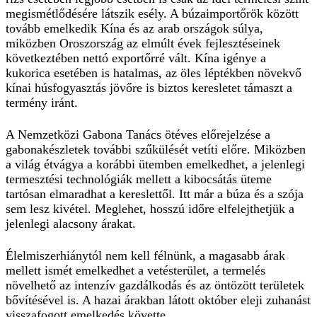
megismétlődésére látszik esély. A búzaimportőrök között
tovább emelkedik Kína és az arab országok súlya,
miközben Oroszország az elmúlt évek fejlesztéseinek
következtében nettó exportőrré vált. Kína igénye a
kukorica esetében is hatalmas, az öles léptékben növekvő
kínai húsfogyasztás jövőre is biztos keresletet támaszt a
termény iránt.
A Nemzetközi Gabona Tanács ötéves előrejelzése a
gabonakészletek további szűkülését vetíti előre. Miközben
a világ étvágya a korábbi ütemben emelkedhet, a jelenlegi
termesztési technológiák mellett a kibocsátás üteme
tartósan elmaradhat a kereslettől. Itt már a búza és a szója
sem lesz kivétel. Meglehet, hosszú időre elfelejthetjük a
jelenlegi alacsony árakat.
Élelmiszerhiánytól nem kell félnünk, a magasabb árak
mellett ismét emelkedhet a vetésterület, a termelés
növelhető az intenzív gazdálkodás és az öntözött területek
bővítésével is. A hazai árakban látott október eleji zuhanást
visszafogott emelkedés követte.