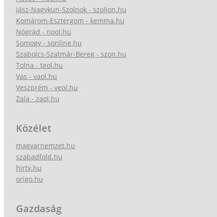
Jász-Nagykun-Szolnok - szoljon.hu
Komárom-Esztergom - kemma.hu
Nógrád - nool.hu
Somogy - sonline.hu
Szabolcs-Szatmár-Bereg - szon.hu
Tolna - teol.hu
Vas - vaol.hu
Veszprém - veol.hu
Zala - zaol.hu
Közélet
magyarnemzet.hu
szabadfold.hu
hirtv.hu
origo.hu
Gazdaság