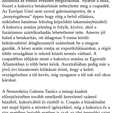
alulmúlta az elmúlt években megszokottat. Nyáron a búza,
ősszel a kukorica betakarítását nehezítette meg a csapadék.
Az Európai Unió nem szorul gabonaimportra, de a
„kenyérgabona” éppen hogy elég a belső ellátásra,
miközben hatalmas felesleg képződött takarmánybúzából.
A kukorica aratása jelenleg is folyik, kivéve, ahol a
fuzáriumos szártőkorhadás lehetetlenné tette. Amerre jól
halad a betakarítás, ott átlagosan 9 tonna körüli
hektáronkénti átlaghozamról számolnak be a magyar
gazdák. A kései aratás rontja az exportkilátásainkat, a régió
többi országában is rekord közeli termés várható. A
csapadékos időjárás miatt a kukorica aratása az Egyesült
Államokban is több hetet késik. Ausztráliában pedig már a
jövő évi búzatermés kilátásait érinti, hogy a keleti
országrészben a túl kevés, míg nyugaton a túl sok eső okoz
károkat.
A Nemzetközi Gabona Tanács a minap kiadott
előrejelzésében tovább emelkedő kereslettel számol
búzából, kukoricából és rizsből is. Csupán a búzakínálat
tart majd lépést a növekvő igényekkel, míg a kukorica és a
rizs esetében legjobb esetben is csak az idei termelési szint