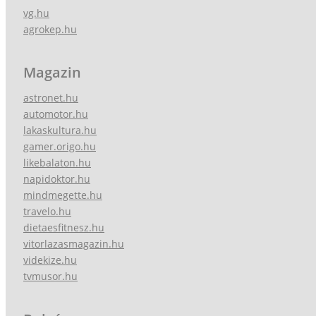
vg.hu
agrokep.hu
Magazin
astronet.hu
automotor.hu
lakaskultura.hu
gamer.origo.hu
likebalaton.hu
napidoktor.hu
mindmegette.hu
travelo.hu
dietaesfitnesz.hu
vitorlazasmagazin.hu
videkize.hu
tvmusor.hu