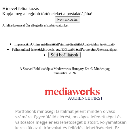
Hírlevél feliratkozás
Kapja meg a legjobb történeteket a postaládájába!
Feliratkozás
A feliratkozással Ön elfogadta a
Szabályzatunkat
Impresszum
Online médiaajánlat
Print médiaajánlat
Adatvédelmi tájékoztató
Felhasználási feltételek
Hirdetési ászf
Előfizetői ászf
Partnereink
Játékszabályzat
Süti beállítások
A Szabad Föld kiadója a Mediaworks Hungary Zrt. © Minden jog
fenntartva. 2026
Portfóliónk minőségi tartalmat jelent minden olvasó
számára. Egyedülálló elérést, országos lefedettséget és
változatos megjelenési lehetőséget biztosít. Folyamatosan
keressük az új irányokat és fejlődési lehetőségeket. Ez