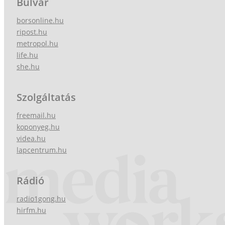
Bulvár
borsonline.hu
ripost.hu
metropol.hu
life.hu
she.hu
Szolgáltatás
freemail.hu
koponyeg.hu
videa.hu
lapcentrum.hu
Rádió
radio1gong.hu
hirfm.hu