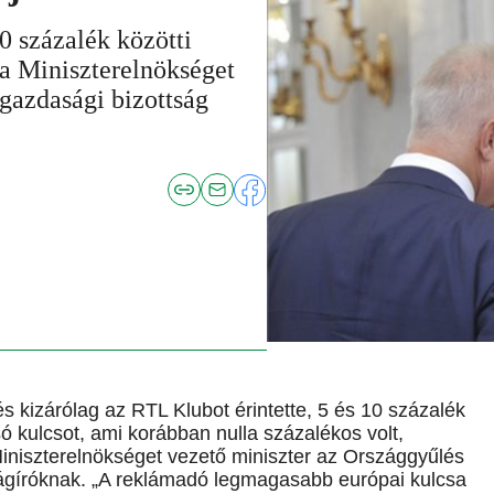
0 százalék közötti
 a Miniszterelnökséget
 gazdasági bizottság
és kizárólag az RTL Klubot érintette, 5 és 10 százalék
só kulcsot, ami korábban nulla százalékos volt,
Miniszterelnökséget vezető miniszter az Országgyűlés
ságíróknak. „A reklámadó legmagasabb európai kulcsa