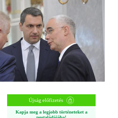
Újság előfizetés
Kapja meg a legjobb történeteket a
postaládájába!