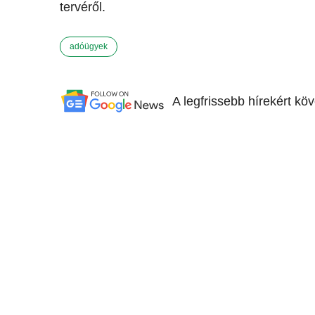
tervéről.
adóügyek
A legfrissebb hírekért kö