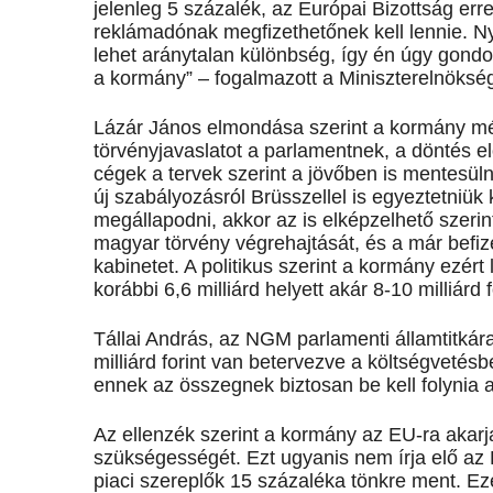
jelenleg 5 százalék, az Európai Bizottság err
reklámadónak megfizethetőnek kell lennie. N
lehet aránytalan különbség, így én úgy gondol
a kormány” – fogalmazott a Miniszterelnökség
Lázár János elmondása szerint a kormány m
törvényjavaslatot a parlamentnek, a döntés el
cégek a tervek szerint a jövőben is mentesül
új szabályozásról Brüsszellel is egyeztetniük 
megállapodni, akkor az is elképzelhető szerin
magyar törvény végrehajtását, és a már befize
kabinetet. A politikus szerint a kormány ezért
korábbi 6,6 milliárd helyett akár 8-10 milliárd
Tállai András, az NGM parlamenti államtitkár
milliárd forint van betervezve a költségvetésbe
ennek az összegnek biztosan be kell folynia 
Az ellenzék szerint a kormány az EU-ra akarj
szükségességét. Ezt ugyanis nem írja elő az 
piaci szereplők 15 százaléka tönkre ment. Ezér