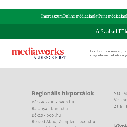
Impresszum
Online médiaajánlat
Print médiaajánl
A Szabad Föl
Portfóliónk minőségi ta
megjelenési lehetőséget
Regionális hírportálok
Vas - v
Veszpr
Bács-Kiskun - baon.hu
Zala - 
Baranya - bama.hu
Békés - beol.hu
Borsod-Abaúj-Zemplén - boon.hu
Közé