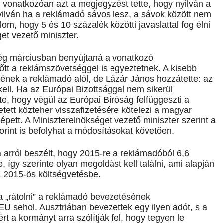
e vonatkozóan azt a megjegyzést tette, hogy nyilván a
yilván ha a reklámadó sávos lesz, a sávok között nem
om, hogy 5 és 10 százalék közötti javaslattal fog élni
et vezető miniszter.
ég márciusban benyújtaná a vonatkozó
őtt a reklámszövetséggel is egyeztetnek. A kisebb
nének a reklámadó alól, de Lázár János hozzátette: az
kell. Ha az Európai Bizottsággal nem sikerül
te, hogy végül az Európai Bíróság felfüggeszti a
tett közteher visszafizetésére kötelezi a magyar
 lépett. A Miniszterelnökséget vezető miniszter szerint a
 forint is befolyhat a módosításokat követően.
a arról beszélt, hogy 2015-re a reklámadóból 6,6
, így szerinte olyan megoldást kell találni, ami alapján
a 2015-ös költségvetésbe.
a „rátolni” a reklámadó bevezetésének
EU sehol. Ausztriában bevezettek egy ilyen adót, s a
t a kormányt arra szólítják fel, hogy tegyen le