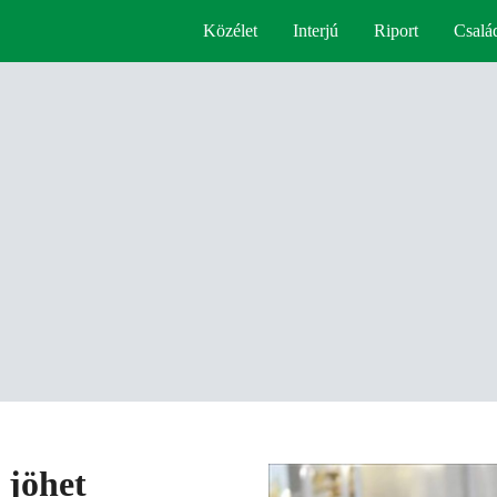
Közélet
Interjú
Riport
Csalá
 jöhet