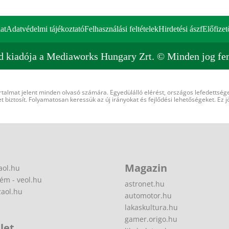
at
Adatvédelmi tájékoztató
Felhasználási feltételek
Hirdetési ászf
Előfizet
d kiadója a Mediaworks Hungary Zrt. © Minden jog fen
rtalmat jelent minden olvasó számára. Egyedülálló elérést, országos lefedettsége
 biztosít. Folyamatosan keressük az új irányokat és fejlődési lehetőségeket. Ez j
Magazin
aol.hu
ém - veol.hu
astronet.hu
zaol.hu
automotor.hu
lakaskultura.hu
gamer.origo.hu
let