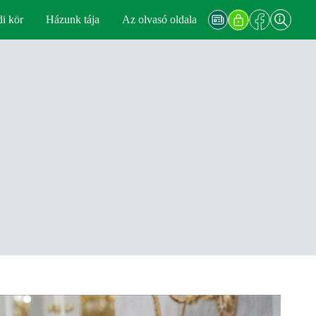
di kör
Házunk tája
Az olvasó oldala