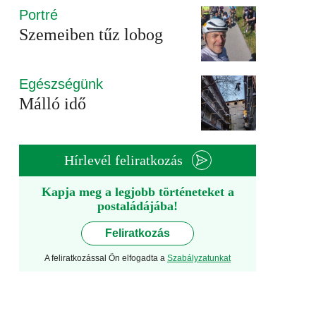
Portré
Szemeiben tűz lobog
Egészségünk
Málló idő
Hírlevél feliratkozás
Kapja meg a legjobb történeteket a
postaládájába!
Feliratkozás
A feliratkozással Ön elfogadta a
Szabályzatunkat