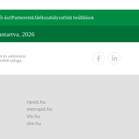
ői ászf
Partnereink
Játékszabályzat
Süti beállítások
ntartva. 2026
t és változatos
övőnk záloga.
ripost.hu
metropol.hu
life.hu
she.hu