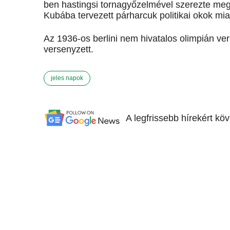
ben hastingsi tornagyőzelmével szerezte meg
Kubába tervezett párharcuk politikai okok mia
Az 1936-os berlini nem hivatalos olimpián ve
versenyzett.
jeles napok
A legfrissebb hírekért kö