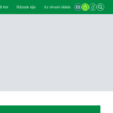
di kör
Házunk tája
Az olvasó oldala