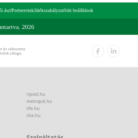
ői ászf
Partnereink
Játékszabályzat
Süti beállítások
ntartva. 2026
t és változatos
övőnk záloga.
ripost.hu
metropol.hu
life.hu
she.hu
Szolgáltatás