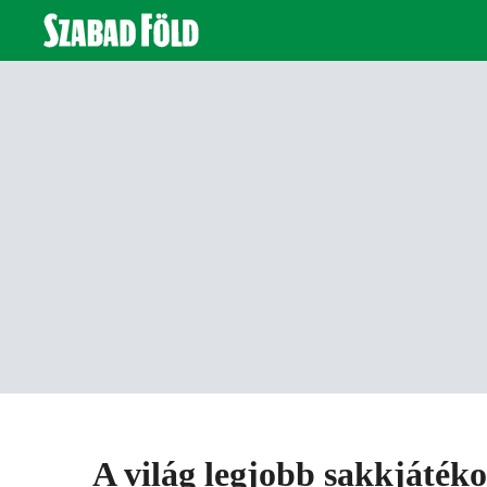
A világ legjobb sakkjátéko