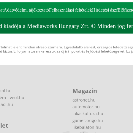
at
Adatvédelmi tájékoztató
Felhasználási feltételek
Hirdetési ászf
Előfizet
d kiadója a Mediaworks Hungary Zrt. © Minden jog fen
rtalmat jelent minden olvasó számára. Egyedülálló elérést, országos lefedettsége
 biztosít. Folyamatosan keressük az új irányokat és fejlődési lehetőségeket. Ez j
Magazin
aol.hu
ém - veol.hu
astronet.hu
zaol.hu
automotor.hu
lakaskultura.hu
gamer.origo.hu
let
likebalaton.hu