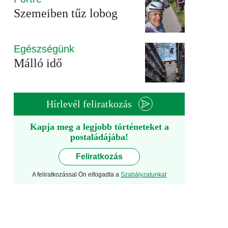
Szemeiben tűz lobog
Egészségünk
Málló idő
Hírlevél feliratkozás
Kapja meg a legjobb történeteket a
postaládájába!
Feliratkozás
A feliratkozással Ön elfogadta a
Szabályzatunkat