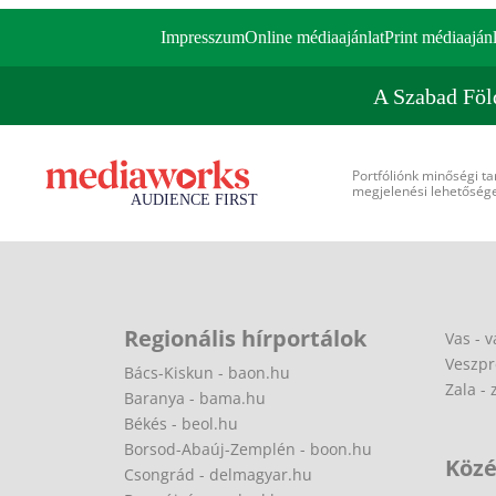
Impresszum
Online médiaajánlat
Print médiaajánl
A Szabad Föl
Portfóliónk minőségi ta
megjelenési lehetőséget
Regionális hírportálok
Vas - v
Veszpr
Bács-Kiskun - baon.hu
Zala - 
Baranya - bama.hu
Békés - beol.hu
Borsod-Abaúj-Zemplén - boon.hu
Közé
Csongrád - delmagyar.hu