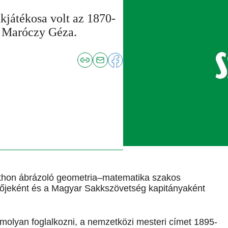
kjátékosa volt az 1870-
t Maróczy Géza.
tthon ábrázoló geometria–matematika szakos
etőjeként és a Magyar Sakkszövetség kapitányaként
molyan foglalkozni, a nemzetközi mesteri címet 1895-