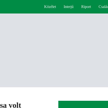
Közélet
Interjú
Riport
Csalá
sa volt