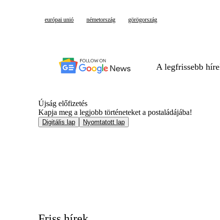
európai unió
németország
görögország
A legfrissebb hír
Újság előfizetés
Kapja meg a legjobb történeteket a postaládájába!
Digitális lap
Nyomtatott lap
Friss hírek