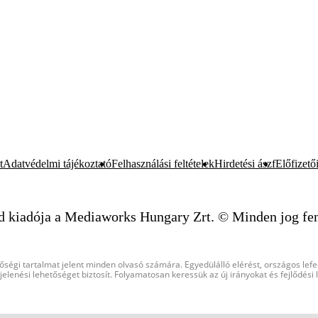
t
Adatvédelmi tájékoztató
Felhasználási feltételek
Hirdetési ászf
Előfizetői
d kiadója a Mediaworks Hungary Zrt. © Minden jog fen
őségi tartalmat jelent minden olvasó számára. Egyedülálló elérést, országos lef
elenési lehetőséget biztosít. Folyamatosan keressük az új irányokat és fejlődési