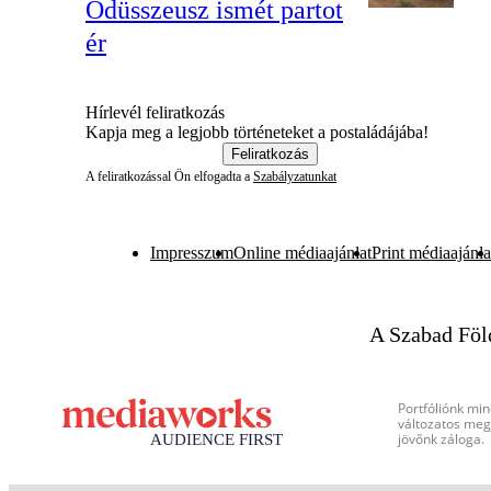
Odüsszeusz ismét partot
ér
Hírlevél feliratkozás
Kapja meg a legjobb történeteket a postaládájába!
Feliratkozás
A feliratkozással Ön elfogadta a
Szabályzatunkat
Impresszum
Online médiaajánlat
Print médiaajánla
A Szabad Föl
Portfóliónk min
változatos megj
jövőnk záloga.