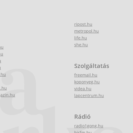
ripost.hu
metropol.hu
life.hu
she.hu
hu
hu
u
Szolgáltatás
u
.hu
freemail.hu
koponyeg.hu
z.hu
videa.hu
gazin.hu
lapcentrum.hu
Rádió
radio1gong.hu
hirfm.hu