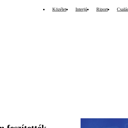
Közélet
Interjú
Riport
Csalá