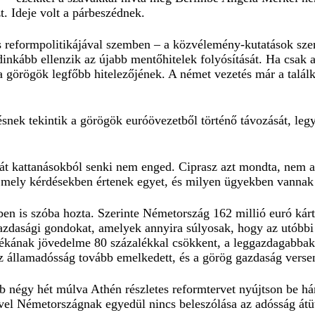
t. Ideje volt a párbeszédnek.
reformpolitikájával szemben – a közvélemény-kutatások szeri
ndinkább ellenzik az újabb mentőhitelek folyósítását. Ha csak 
 görögök legfőbb hitelezőjének. A német vezetés már a találk
nek tekintik a görögök euróövezetből történő távozását, legye
ját kattanásokból senki nem enged. Ciprasz azt mondta, nem az
, mely kérdésekben értenek egyet, és milyen ügyekben vannak 
ben is szóba hozta. Szerinte Németország 162 millió euró kárt
gazdasági gondokat, amelyek annyira súlyosak, hogy az utóbbi
alékának jövedelme 80 százalékkal csökkent, a leggazdagabbaké
z államadósság tovább emelkedett, és a görög gazdaság vers
b négy hét múlva Athén részletes reformtervet nyújtson be há
el Németországnak egyedül nincs beleszólása az adósság átü