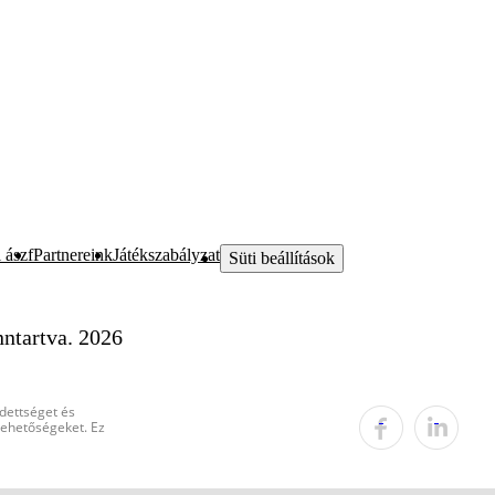
 ászf
Partnereink
Játékszabályzat
Süti beállítások
ntartva. 2026
edettséget és
 lehetőségeket. Ez