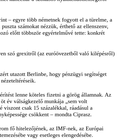
nt – egyre több németnek fogyott el a türelme, a
a puszta számokat nézzük, érthető az ellenszenv,
ozó előtt többször egyértelművé tette: konkrét
n szó grexitről (az euróövezetből való kilépésről)
ért utazott Berlinbe, hogy pénzügyi segítséget
nézeteltéréseik.
érítést lenne köteles fizetni a görög államnak. Az
 öt év válságkezelő munkája „sem volt
 viszont csak 15 százalékkal, ráadásul a
enyképessége csökkent – mondta Ciprasz.
rom fő hitelezőjének, az IMF-nek, az Európai
temezésébe vagy esetleges elengedésébe.