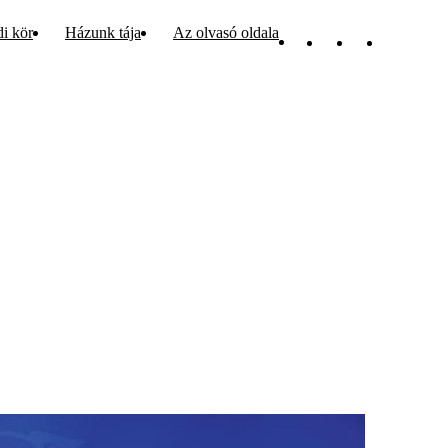
di kör
Házunk tája
Az olvasó oldala