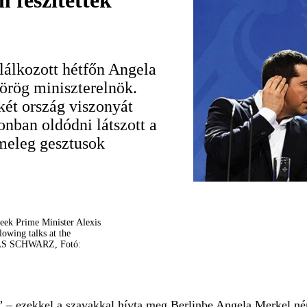
 feszítették
lálkozott hétfőn Angela
örög miniszterelnök.
két ország viszonyát
nban oldódni látszott a
meleg gesztusok
ek Prime Minister Alexis
lowing talks at the
BIAS SCHWARZ, Fotó:
 – ezekkel a szavakkal hívta meg Berlinbe Angela Merkel né