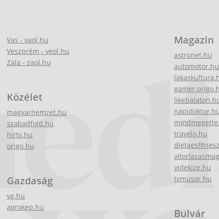
Magazin
Vas - vaol.hu
Veszprém - veol.hu
astronet.hu
Zala - zaol.hu
automotor.hu
lakaskultura.
gamer.origo.
Közélet
likebalaton.h
napidoktor.h
magyarnemzet.hu
mindmegette
szabadfold.hu
travelo.hu
hirtv.hu
dietaesfitnes
origo.hu
vitorlazasma
videkize.hu
Gazdaság
tvmusor.hu
vg.hu
agrokep.hu
Bulvár