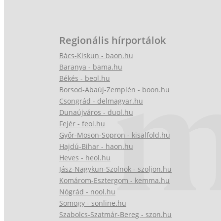
Regionális hírportálok
Bács-Kiskun - baon.hu
Baranya - bama.hu
Békés - beol.hu
Borsod-Abaúj-Zemplén - boon.hu
Csongrád - delmagyar.hu
Dunaújváros - duol.hu
Fejér - feol.hu
Győr-Moson-Sopron - kisalfold.hu
Hajdú-Bihar - haon.hu
Heves - heol.hu
Jász-Nagykun-Szolnok - szoljon.hu
Komárom-Esztergom - kemma.hu
Nógrád - nool.hu
Somogy - sonline.hu
Szabolcs-Szatmár-Bereg - szon.hu