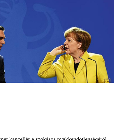
met kancellár a szokásos nyakkendőtlenségéről