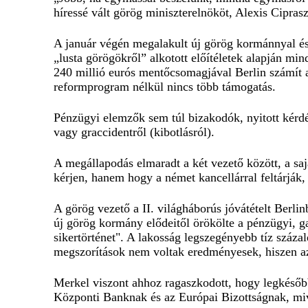
híressé vált görög miniszterelnököt, Alexis Ciprasz
A január végén megalakult új görög kormánnyal és 
„lusta görögökről” alkotott előítéletek alapján mi
240 millió eurós mentőcsomagjával Berlin számít a
reformprogram nélkül nincs több támogatás.
Pénzügyi elemzők sem túl bizakodók, nyitott kérdés
vagy graccidentről (kibotlásról).
A megállapodás elmaradt a két vezető között, a sa
kérjen, hanem hogy a német kancellárral feltárják
A görög vezető a II. világháborús jóvátételt Berlin
új görög kormány elődeitől örökölte a pénzügyi, 
sikertörténet". A lakosság legszegényebb tíz száz
megszorítások nem voltak eredményesek, hiszen a
Merkel viszont ahhoz ragaszkodott, hogy legkésőb
Központi Banknak és az Európai Bizottságnak, miv