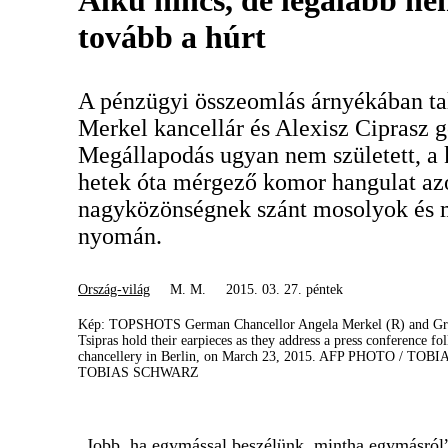
Alku nincs, de legalább nem
tovább a húrt
A pénzügyi összeomlás árnyékában ta
Merkel kancellár és Alexisz Ciprasz g
Megállapodás ugyan nem született, a 
hetek óta mérgező komor hangulat azo
nagyközönségnek szánt mosolyok és 
nyomán.
Ország-világ
M. M.
2015. 03. 27. péntek
Kép: TOPSHOTS German Chancellor Angela Merkel (R) and Gre
Tsipras hold their earpieces as they address a press conference fol
chancellery in Berlin, on March 23, 2015. AFP PHOTO / TO
TOBIAS SCHWARZ
„Jobb, ha egymással beszélünk, mintha egymásról”