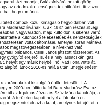
gyarul. Azt mondja, Balázsfalváról hozott görög
gy az ortodoxok ellenségnek tekintik őket. Itt viszont
se baj, hogy románok.
ültetett dombok közül kimagasló hegyoldalban volt
ara Madarász Évának is, aki 1987-ben részesült „égi
rábban Nagyváradon, majd külföldön is sikeres varró-
ekintette a különböző felekezetűek és nemzetiségűek
endszeresen voltak látomásai, amelyek során Máriával
eit, azok megszövegezésében, a hívekhez való
gyfalui plébános, Csilik János játszott főszerepet. Az
gy gyógyító erejéről is, és a hely lassacskán igazi
t, helyét egy másik helybéli nő, Vad Ilona vette át,
z alapító látnok 2010-es halála utáni „megjelenése”
 zarándokokat kiszolgáló épület létesült itt. A
egyen 2000-ben állította fel Bara Madarász Éva az
ére áll az Irgalmas Jézus és Szűz Mária kápolnája, a
zérút. A területen kapott helyet a látnoknő és
dig megszentelték azt a kutat, amelynek létrejöttét a