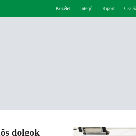
Közélet
Interjú
Riport
Csalá
nös dolgok