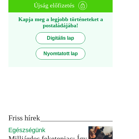
Újság előfizetés
Kapja meg a legjobb történeteket a
postaládájába!
Digitális lap
Nyomtatott lap
Friss hírek
Egészségünk
Milliárdos feketepiac: Így