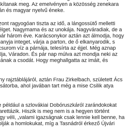
szakítanak meg. Az emelvényen a közösség zenekara
mán és magyar nyelvű éneke.
szont ragyogóan tiszta az idő, a lángossütő melletti
élget. Nagymama és az unokája. Nagyváradiak, de a
ár három éve. Karácsonykor aztán azt álmodja, hogy
anyja integet, várja a parton, de ő elkanyarodik, s
csurom víz a párnája, telesírta az éjjel. Még aznap
álja, Váradon. És pár nap múlva azt mondja neki az
nak a csodát. Hogy meghallgatta az imáit, és
ny rajztáblájáról, aztán Frau Zirkelbach, született Ács
sátorba, ahol javában tart még a mise Csilik atya
e például a szlovákiai Dobóruszkáról zarándokokat
rettázik. Hiszik is meg nem is a hegyen történt
y véli, „valami igazságnak csak lennie kell benne, ha
olják a homlokukat, míg a Tasnádról érkező Újvári