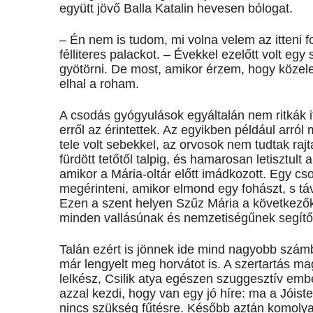
együtt jövő Balla Katalin hevesen bólogat.
– Én nem is tudom, mi volna velem az itteni f
félliteres palackot. – Évekkel ezelőtt volt e
gyötörni. De most, amikor érzem, hogy közele
elhal a roham.
A csodás gyógyulások egyáltalán nem ritkák it
erről az érintettek. Az egyikben például arról
tele volt sebekkel, az orvosok nem tudtak rajt
fürdött tetőtől talpig, és hamarosan letisztult
amikor a Mária-oltár előtt imádkozott. Egy csod
megérinteni, amikor elmond egy fohászt, s táv
Ezen a szent helyen Szűz Mária a következő
minden vallásúnak és nemzetiségűnek segítő
Talán ezért is jönnek ide mind nagyobb számba
már lengyelt meg horvátot is. A szertartás ma
lelkész, Csilik atya egészen szuggesztív emb
azzal kezdi, hogy van egy jó híre: ma a Jóiste
nincs szükség fűtésre. Később aztán komolyab