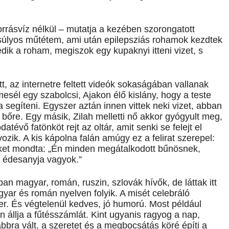
orrásvíz nélkül – mutatja a kezében szorongatott
gy súlyos műtétem, ami után epilepsziás rohamok kezdtek
dik a roham, megiszok egy kupaknyi itteni vizet, s
t, az internetre feltett videók sokaságában vallanak
 mesél egy szabolcsi, Ajakon élő kislány, hogy a teste
a segíteni. Egyszer aztán innen vittek neki vizet, abban
 a bőre. Egy másik, Zilah melletti nő akkor gyógyult meg,
atévő fatönköt rejt az oltár, amit senki se felejt el
ozik. A kis kápolna falán amúgy ez a felirat szerepel:
ket mondta: „Én minden megátalkodott bűnösnek,
 édesanyja vagyok.”
n magyar, román, ruszin, szlovák hívők, de láttak itt
gyar és román nyelven folyik. A misét celebráló
er. És végtelenül kedves, jó humorú. Most például
n állja a fűtésszámlát. Kint ugyanis ragyog a nap,
bra vált, a szeretet és a megbocsátás köré építi a