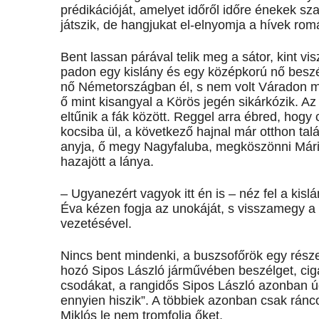
prédikációját, amelyet időről időre énekek 
játszik, de hangjukat el-elnyomja a hívek ro
Bent lassan párával telik meg a sátor, kint vi
padon egy kislány és egy középkorú nő besz
nő Németországban él, s nem volt Váradon m
ő mint kisangyal a Körös jegén sikárkózik. Az 
eltűnik a fák között. Reggel arra ébred, hogy 
kocsiba ül, a következő hajnal már otthon tal
anyja, ő megy Nagyfaluba, megköszönni Máriá
hazajött a lánya.
– Ugyanezért vagyok itt én is – néz fel a kislá
Éva kézen fogja az unokáját, s visszamegy a 
vezetésével.
Nincs bent mindenki, a buszsofőrök egy rész
hozó Sipos László járművében beszélget, ciga
csodákat, a rangidős Sipos László azonban úg
ennyien hiszik”. A többiek azonban csak ránc
Miklós le nem tromfolja őket.