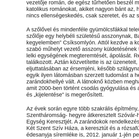
vezetője román, de egész tűrhetően beszél ma
katolikus románokat, akiket nagyon bánt az, ho
nincs ellenségeskedés, csak szeretet, és az 
A szőlővel és mindenféle gyümölcsfákkal tele
szőlője egy helybéli születésű asszonynak, B
kegyelemben” Csíksomlyón. Attól kezdve a ko
szabó műhelyt vezető asszony küldetésének t
lelki egységének megteremtését, ápolását. R
találkozott. Aztán közvetítette is az üzenet
eljuttatásában az érsemjéni, később szilágyna
egyik ilyen látomásban szerzett tudomást a he
zarándokhellyé vált. A látnoknő közben meghal
amit 2000-ben történt csodás gyógyulása és a
és „kijelentése” is megerősített.
Az évek során egyre több szakrális építmény, a
Szentháromság- hegyre átkeresztelt Szóvár-h
Egység Keresztjét. A zarándokok rendelkezés
Két Szent Szív Háza, a keresztút és a rózsafü
édesanyja síremléke is, 2012. január 1-jén pe