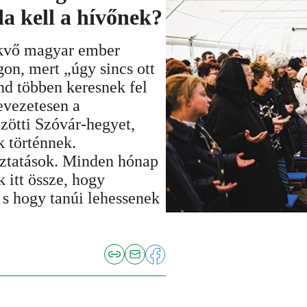
a kell a hívőnek?
vő magyar ember
gon, mert „úgy sincs ott
nd többen keresnek fel
evezetesen a
zötti Szóvár-hegyet,
k történnek.
oztatások. Minden hónap
 itt össze, hogy
 s hogy tanúi lehessenek