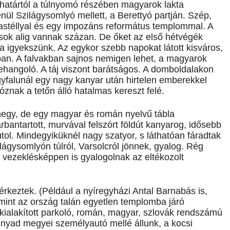
 határtól a túlnyomó részében magyarok lakta
nül Szilágysomlyó mellett, a Berettyó partján. Szép,
kastéllyal és egy impozáns református templommal. A
usok alig vannak százan. De őket az első hétvégék
da igyekszünk. Az egykor szebb napokat látott kisváros,
jban. A falvakban sajnos nemigen lehet, a magyarok
lehangoló. A táj viszont barátságos. A domboldalakon
yfalunál egy nagy kanyar után hirtelen emberekkel
óznak a tetőn álló hatalmas kereszt felé.
hegy, de egy magyar és román nyelvű tábla
rbantartott, murvával felszórt földút kanyarog, idősebb
tol. Mindegyiküknél nagy szatyor, s láthatóan fáradtak
ágysomlyón túlról, Varsolcról jönnek, gyalog. Rég
it vezeklésképpen is gyalogolnak az eltékozolt
érkeztek. (Például a nyíregyházi Antal Barnabás is,
int az ország talán egyetlen templomba járó
n kialakított parkoló, román, magyar, szlovák rendszámú
nyad megyei személyautó mellé állunk, a kocsi