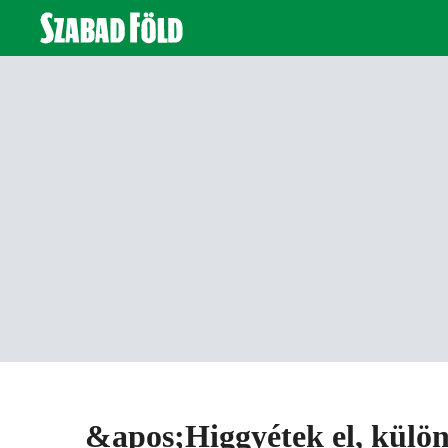
&apos;Higgyétek el, külö