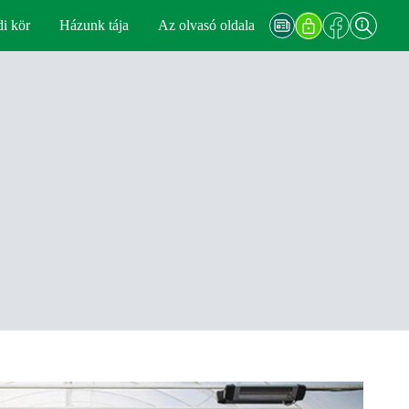
di kör
Házunk tája
Az olvasó oldala