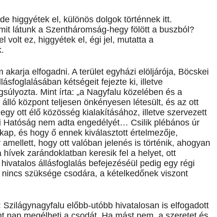
e higgyétek el, különös dolgok történnek itt.
it látunk a Szentháromság-hegy fölött a buszból?
l volt ez, higgyétek el, égi jel, mutatta a
.
akarja elfogadni. A terület egyházi elöljárója, Böcskei
foglalásában kétségeit fejezte ki, illetve
úlyozta. Mint írta: „a Nagyfalu közelében és a
lló központ teljesen önkényesen létesült, és az ott
egy ott élő közösség kialakításához, illetve szervezett
 Hatóság nem adta engedélyét… Csilik plébános úr
ap, és hogy ő ennek kiválasztott értelmezője,
mellett, hogy ott valóban jelenés is történik, ahogyan
hívek zarándoklatban keresik fel a helyet, ott
hivatalos állásfoglalás befejezéséül pedig egy régi
k nincs szüksége csodára, a kételkedőnek viszont
: Szilágynagyfalu előbb-utóbb hivatalosan is elfogadott
nt nap megélheti a csodát. Ha mást nem, a szeretet és