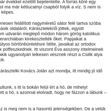
ár évekkel ezelőtt bejelentette. A forrás köré egy
hol ma már kéttucatnyi csapból folyik a víz. S nem is
a képes.
enesen felállított nagyméretű sátor felé tartva szóba
ik oldaláról, Kárásztelekről jöttek, együtt
lom udvarán meglepő módon három görög katolikus
erarchiában kirekesztették őket. Papjaikat a
os börtönbüntetésre ítélte, javaikat az ortodox
pöffeszkednek. Itt viszont Éva asszony intelmeinek
kik ugyanolyan lelkesen vesznek részt a Csilik atya
ok.
rásztelki Kovács Jolán azt mondja, itt mindig jó idő
tunk, s itt is bokán felül ért a hó, de mihelyt
lett a hó, s azonnal elolvadt, hogy ne fázzon a lábunk –
sz is meg nem is a hasonló jelenségekben. De a velük