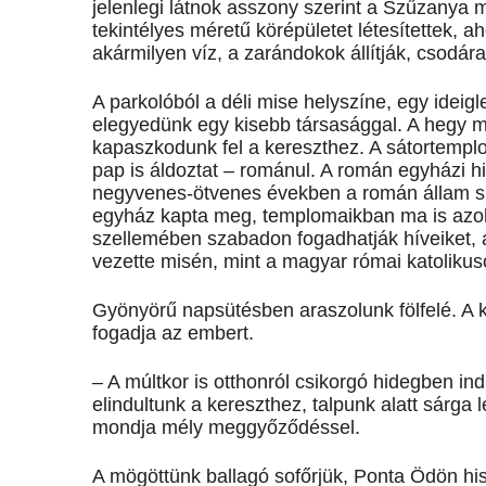
jelenlegi látnok asszony szerint a Szűzanya m
tekintélyes méretű körépületet létesítettek, a
akármilyen víz, a zarándokok állítják, csodár
A parkolóból a déli mise helyszíne, egy ideigl
elegyedünk egy kisebb társasággal. A hegy más
kapaszkodunk fel a kereszthez. A sátortemp
pap is áldoztat – románul. A román egyházi hi
negyvenes-ötvenes években a román állam súly
egyház kapta meg, templomaikban ma is azok 
szellemében szabadon fogadhatják híveiket, a
vezette misén, mint a magyar római katolikus
Gyönyörű napsütésben araszolunk fölfelé. A ká
fogadja az embert.
– A múltkor is otthonról csikorgó hidegben indul
elindultunk a kereszthez, talpunk alatt sárga 
mondja mély meggyőződéssel.
A mögöttünk ballagó sofőrjük, Ponta Ödön hi