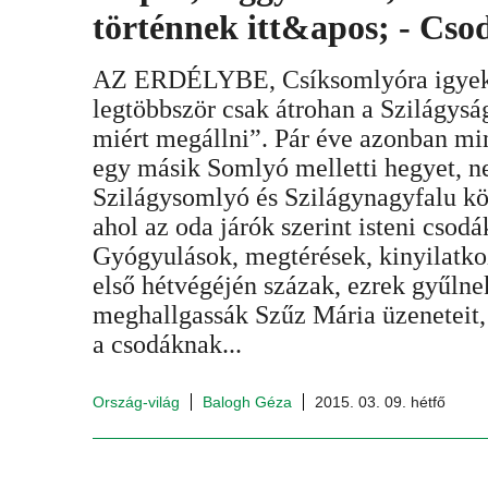
történnek itt&apos; - Csod
AZ ERDÉLYBE, Csíksomlyóra igyek
legtöbbször csak átrohan a Szilágysá
miért megállni”. Pár éve azonban mi
egy másik Somlyó melletti hegyet, n
Szilágysomlyó és Szilágynagyfalu kö
ahol az oda járók szerint isteni csodá
Gyógyulások, megtérések, kinyilatk
első hétvégéjén százak, ezrek gyűlnek
meghallgassák Szűz Mária üzeneteit,
a csodáknak...
Ország-világ
Balogh Géza
2015. 03. 09. hétfő