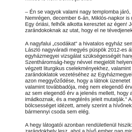
– Én se vagyok valami nagy templomba járó, d
Nemrégen, december 6-án, Miklós-napkor is m
Egy óriási, felhők alkotta keresztet az égen! Je
zarándokoknak az utat, hogy el ne tévedjenek
A nagyfalui „csodákat” a hivatalos egyház sem 
László nagyváradi megyés püspök 2012-es állás
egyházmegyei vizsgálat szükségességét hangs
Szentháromság-hegy névvel megjelölt helyen á
végzett liturgikus cselekményekhez, valamint 
zarándoklatok vezetéséhez az Egyházmegyei
azon meggyőződése, hogy a látnok üzenetet k
valamint továbbadója, még nem elegendő érv a
az sem elegendő érv a jelenés mellett, hogy a 
imádkoznak, és a megtérés jeleit mutatják.” A 
bölcsességet idézett, amely szerint a hívőne
bármennyi csoda sem elég.
A hegy látogatói azonban rendületlenül hiszik
zarándokhely lesz, ahol a hívő ember nap mi