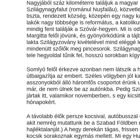
Nagyjából száz kilométerre találjuk a magyar
Szilágynagyfalut (románul Nuşfalău), közvetle
tiszta, rendezett község, közepén egy nagy 
lakók nagy többsége is református, a katolik
mindig fent találják a Szóvár-hegyen. Mi is o
Margitta felől jövünk, és gyönyörködünk a tá
lakta Szilágyzovány kivételével mind eléggé 
mindenütt szőlők meg pincesorok. Szilágynag
tele hegyoldal tűnik fel, hosszú sorokban kígy
Somlyó felől érkezve azonban nem látszik a 
útbaigazítja az embert. Széles völgyben jól ka
asszonyokból álló háromfős csoportot érünk u
már, de nem ülnek be az autónkba. Pedig Szil
jártak itt, valamikor novemberben, s egy kics
hónapokért.
A távolabb élők persze kocsival, autóbusszal 
akit nemrég mutattunk be a Szabad Földben m
hajléktalanját.) A hegy derekán tágas, frisse
kocsik sorakoznak egymás mellett. Mi egy Hu