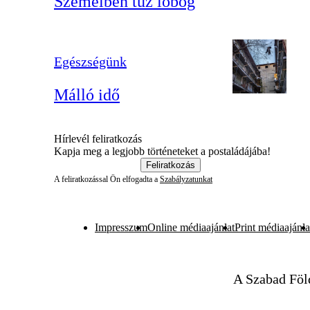
Szemeiben tűz lobog
Egészségünk
Málló idő
Hírlevél feliratkozás
Kapja meg a legjobb történeteket a postaládájába!
Feliratkozás
A feliratkozással Ön elfogadta a
Szabályzatunkat
Impresszum
Online médiaajánlat
Print médiaajánla
A Szabad Föl