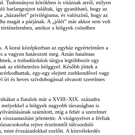
tal. Tudományos körökben is vitáznak arról, milyen
ló barlangrajzot találtak, így gyanítható, hogy az
 „házasélet” privilégiuma, és valószínű, hogy az
adta magát a párjának. A „jólét” már akkor sem volt
 a történelemben, amikor a hölgyek csöndben
nk. A korai középkorban az egyház egyértelműen a
 és a vagyon határozott meg. Aztán hatalmas
elmek, a trubadúrdalok tárgya legtöbbször egy
ak az elérhetetlen hölggyel. Később jöttek a
acérkodhattak, egy-egy elejtett zsebkendővel vagy
el írt és heves szívdobogással olvasott szerelmes
hnikákat a fiatalok már a XVIII–XIX. századra
k, melyekkel a hölgyek nagyobb társaságban is
yilvánításának számított, míg a fehér a szerelmet
 visszautasítást jelentette. A virágnyelvet a férfiak
rózsacsokorba rejtve érzelemtől túlcsorduló
, mint évszázadokkal ezelőtt. A közvélekedés