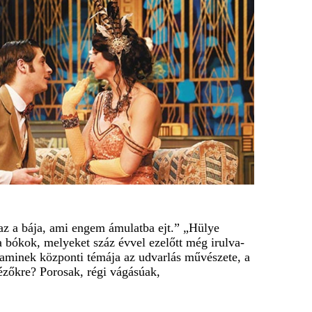
z a bája, ami engem ámulatba ejt.” „Hülye
a bókok, melyeket száz évvel ezelőtt még irulva-
, aminek központi témája az udvarlás művészete, a
ézőkre? Porosak, régi vágásúak,