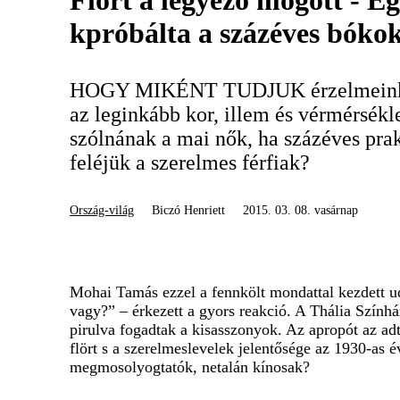
Flört a legyező mögött - Eg
kpróbálta a százéves bóko
HOGY MIKÉNT TUDJUK érzelmeinket 
az leginkább kor, illem és vérmérsékl
szólnának a mai nők, ha százéves pra
feléjük a szerelmes férfiak?
Ország-világ
Biczó Henriett
2015. 03. 08. vasárnap
Mohai Tamás ezzel a fennkölt mondattal kezdett u
vagy?” – érkezett a gyors reakció. A Thália Színhá
pirulva fogadtak a kisasszonyok. Az apropót az ad
flört s a szerelmeslevelek jelentősége az 1930-as
megmosolyogtatók, netalán kínosak?