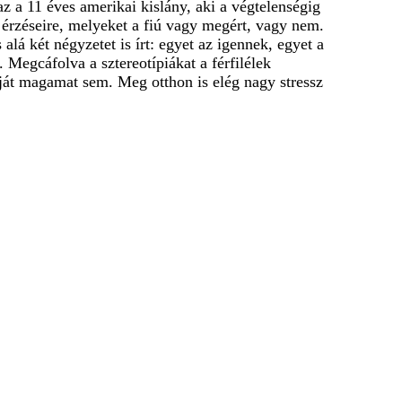
z a 11 éves amerikai kislány, aki a végtelenségig
 érzéseire, melyeket a fiú vagy megért, vagy nem.
lá két négyzetet is írt: egyet az igennek, egyet a
 Megcáfolva a sztereotípiákat a férfilélek
ját magamat sem. Meg otthon is elég nagy stressz