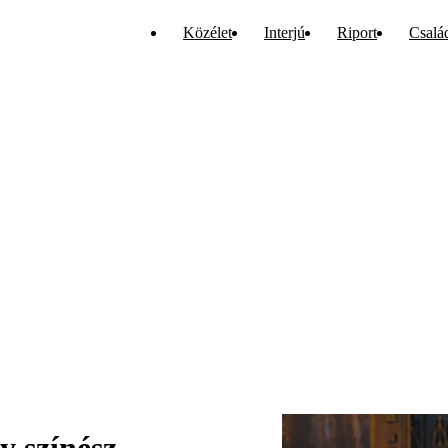
Közélet
Interjú
Riport
Csalá