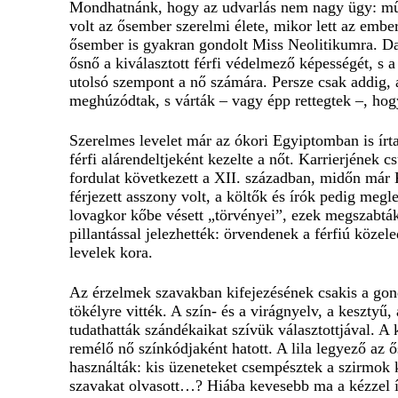
Mondhatnánk, hogy az udvarlás nem nagy ügy: művel
volt az ősember szerelmi élete, mikor lett az ember
ősember is gyakran gondolt Miss Neolitikumra. Dar
ősnő a kiválasztott férfi védelmező képességét, s 
utolsó szempont a nő számára. Persze csak addig, 
meghúzódtak, s várták – vagy épp rettegtek –, hogy
Szerelmes levelet már az ókori Egyiptomban is írt
férfi alárendeltjeként kezelte a nőt. Karrierjének
fordulat következett a XII. században, midőn már K
férjezett asszony volt, a költők és írók pedig meg
lovagkor kőbe vésett „törvényei”, ezek megszabták
pillantással jelezhették: örvendenek a férfiú közel
levelek kora.
Az érzelmek szavakban kifejezésének csakis a gond
tökélyre vitték. A szín- és a virágnyelv, a keszty
tudathatták szándékaikat szívük választottjával. A
remélő nő színkódjaként hatott. A lila legyező az ős
használták: kis üzeneteket csempésztek a szirmok k
szavakat olvasott…? Hiába kevesebb ma a kézzel í