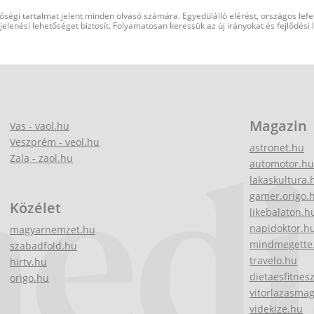
őségi tartalmat jelent minden olvasó számára. Egyedülálló elérést, országos lef
elenési lehetőséget biztosít. Folyamatosan keressük az új irányokat és fejlődési
Magazin
Vas - vaol.hu
Veszprém - veol.hu
astronet.hu
Zala - zaol.hu
automotor.hu
lakaskultura.
gamer.origo.
Közélet
likebalaton.h
napidoktor.h
magyarnemzet.hu
mindmegette
szabadfold.hu
travelo.hu
hirtv.hu
dietaesfitnes
origo.hu
vitorlazasma
videkize.hu