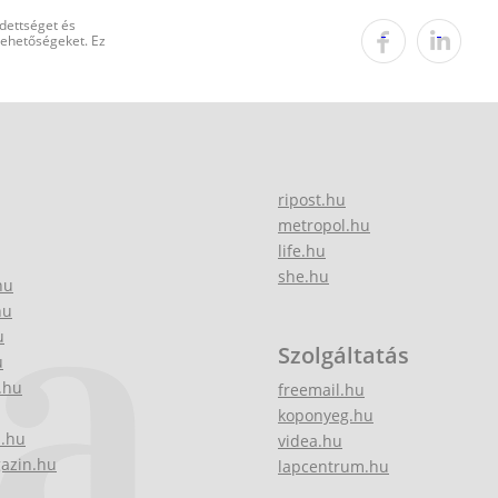
edettséget és
 lehetőségeket. Ez
ripost.hu
metropol.hu
life.hu
she.hu
hu
hu
u
Szolgáltatás
u
.hu
freemail.hu
koponyeg.hu
z.hu
videa.hu
gazin.hu
lapcentrum.hu