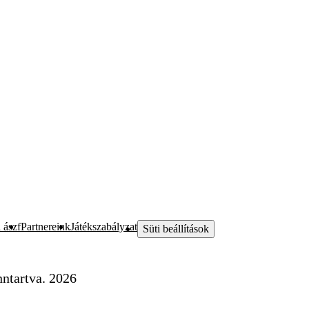
 ászf
Partnereink
Játékszabályzat
Süti beállítások
ntartva. 2026