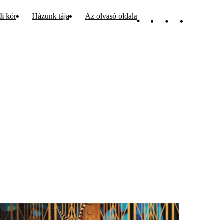
di kör
Házunk tája
Az olvasó oldala