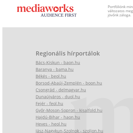
Portfóliónk min
változatos megj
jövőnk záloga.
Regionális hírportálok
Bács-Kiskun - baon.hu
Baranya - bama.hu
Békés - beol.hu
Borsod-Abaúj-Zemplén - boon.hu
Csongrád - delmagyar.hu
Dunaújváros - duol.hu
Fejér - feol.hu
Győr-Moson-Sopron - kisalfold.hu
Hajdú-Bihar - haon.hu
Heves - heol.hu
Jász-Nagykun-Szolnok - szoljon.hu