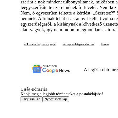
szerint a nők mindent túlbonyolítanak, miközben a 
leegyszerűsítette szerelmének írt levelét. Nem ke
Nem, ő egyszerűen feltette a kérdést: „Szeretsz?” S
nemnek. A fiúnak tehát csak annyit kellett volna te
egyszerűségéről, a kislánynak a következő üzenet
alatt vagyok, így nem tudom megmondani. Utóirat
nők - nők helyzete - jogai
párkapcsolat-párválasztás
fókusz
A legfrissebb hír
Újság előfizetés
Kapja meg a legjobb történeteket a postaládájába!
Digitális lap
Nyomtatott lap