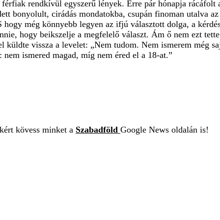
férfiak rendkívül egyszerű lények. Erre pár hónapja rácáfolt a
zdett bonyolult, cirádás mondatokba, csupán finoman utalva az
 hogy még könnyebb legyen az ifjú választott dolga, a kérdés a
nnie, hogy beikszelje a megfelelő választ. Ám ő nem ezt tette.
tel küldte vissza a levelet: „Nem tudom. Nem ismerem még sa
: nem ismered magad, míg nem éred el a 18-at.”
ekért kövess minket a
Szabadföld
Google News oldalán is!