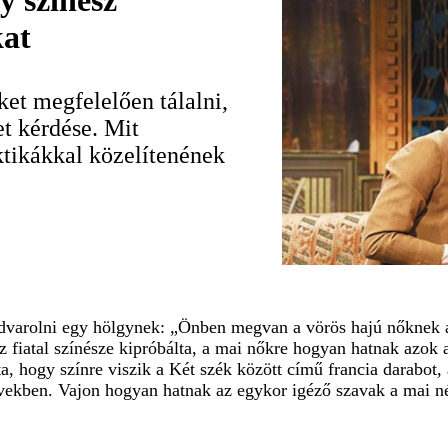
y színész
kat
megfelelően tálalni,
et kérdése. Mit
ktikákkal közelítenének
dvarolni egy hölgynek: „Önben megvan a vörös hajú nőknek a
z fiatal színésze kipróbálta, a mai nőkre hogyan hatnak azok 
ta, hogy színre viszik a Két szék között című francia darabot
 években. Vajon hogyan hatnak az egykor igéző szavak a mai n