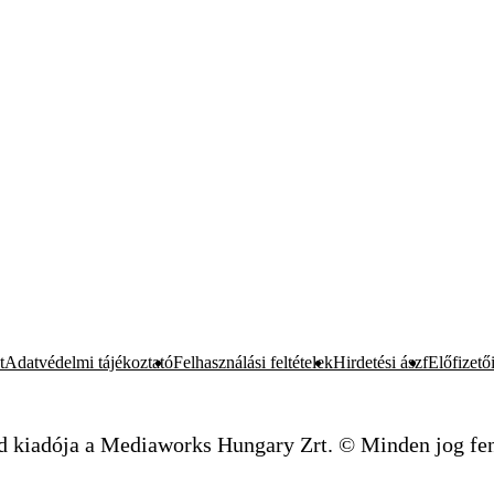
t
Adatvédelmi tájékoztató
Felhasználási feltételek
Hirdetési ászf
Előfizetői
d kiadója a Mediaworks Hungary Zrt. © Minden jog fen