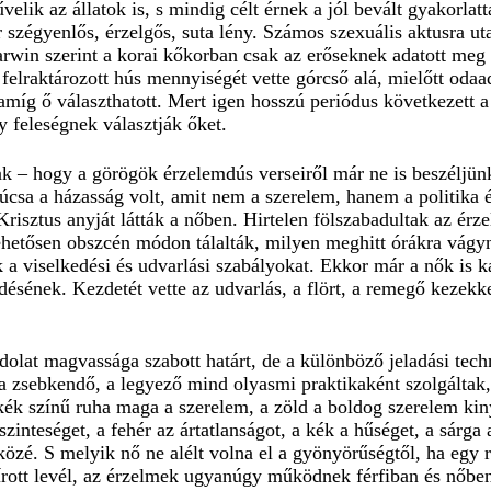
ik az állatok is, s mindig célt érnek a jól bevált gyakorlat
 szégyenlős, érzelgős, suta lény. Számos szexuális aktusra uta
win szerint a korai kőkorban csak az erőseknek adatott meg a
a felraktározott hús mennyiségét vette górcső alá, mielőtt oda
amíg ő választhatott. Mert igen hosszú periódus következett
 feleségnek választják őket.
ak – hogy a görögök érzelemdús verseiről már ne is beszéljü
 csúcsa a házasság volt, amit nem a szerelem, hanem a politika
risztus anyját látták a nőben. Hirtelen fölszabadultak az érz
lehetősen obszcén módon tálalták, milyen meghitt órákra vágyn
 a viselkedési és udvarlási szabályokat. Ekkor már a nők is k
edésének. Kezdetét vette az udvarlás, a flört, a remegő kezekk
olat magvassága szabott határt, de a különböző jeladási tec
ű, a zsebkendő, a legyező mind olyasmi praktikaként szolgálta
 kék színű ruha maga a szerelem, a zöld a boldog szerelem kin
zinteséget, a fehér az ártatlanságot, a kék a hűséget, a sárga a
özé. S melyik nő ne alélt volna el a gyönyörűségtől, ha egy 
rott levél, az érzelmek ugyanúgy működnek férfiban és nőben