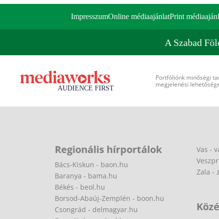
Impresszum
Online médiaajánlat
Print médiaajánl
A Szabad Föl
Portfóliónk minőségi ta
megjelenési lehetőséget
Regionális hírportálok
Vas - v
Veszpr
Bács-Kiskun - baon.hu
Zala - 
Baranya - bama.hu
Békés - beol.hu
Borsod-Abaúj-Zemplén - boon.hu
Közé
Csongrád - delmagyar.hu