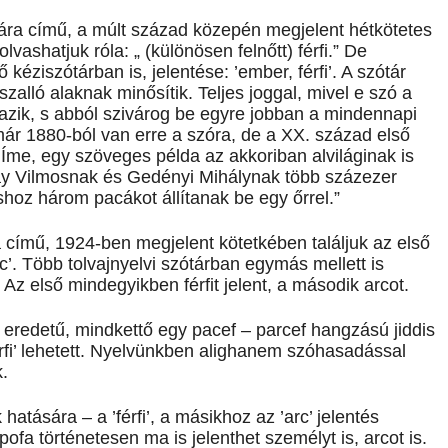
ára című, a múlt század közepén megjelent hétkötetes
olvashatjuk róla: „
(különösen felnőtt) férfi.” De
ziszótárban is, jelentése: ’ember, férfi’. A szótár
szalló alaknak minősítik. Teljes joggal, mivel e szó a
mazik, s abból szivárog be egyre jobban a mindennapi
már 1880-ból van erre a szóra, de a XX. század első
 Íme, egy szöveges példa az akkoriban alviláginak is
nay Vilmosnak és Gedényi Mihálynak több százezer
hoz három pacákot állítanak be egy őrrel.”
 című, 1924-ben megjelent kötetkében találjuk az első
rc’. Több tolvajnyelvi szótárban egymás mellett is
Az első mindegyikben férfit jelent, a második arcot.
s eredetű, mindkettő egy pacef – parcef hangzású jiddis
érfi’ lehetett. Nyelvünkben alighanem szóhasadással
.
atására – a ’férfi’, a másikhoz az ’arc’ jelentés
pofa történetesen ma is jelenthet személyt is, arcot is.