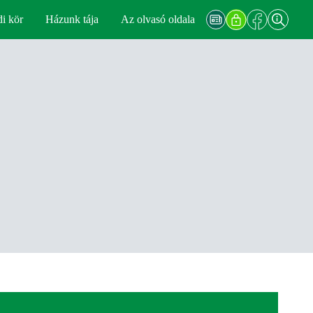
di kör
Házunk tája
Az olvasó oldala