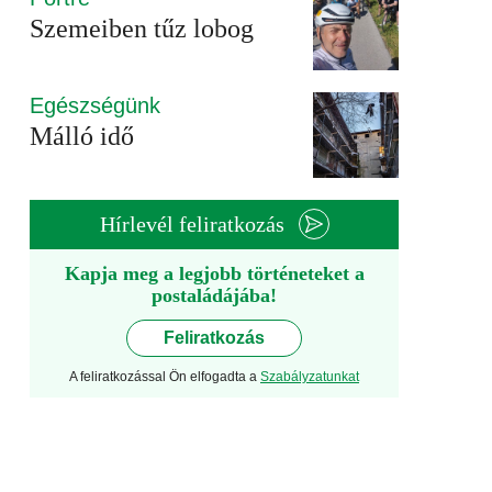
Szemeiben tűz lobog
Egészségünk
Málló idő
Hírlevél feliratkozás
Kapja meg a legjobb történeteket a
postaládájába!
Feliratkozás
A feliratkozással Ön elfogadta a
Szabályzatunkat