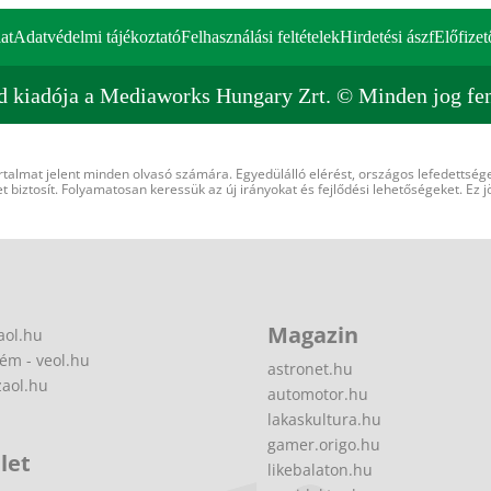
at
Adatvédelmi tájékoztató
Felhasználási feltételek
Hirdetési ászf
Előfizet
d kiadója a Mediaworks Hungary Zrt. © Minden jog fen
rtalmat jelent minden olvasó számára. Egyedülálló elérést, országos lefedettsége
 biztosít. Folyamatosan keressük az új irányokat és fejlődési lehetőségeket. Ez j
Magazin
aol.hu
ém - veol.hu
astronet.hu
zaol.hu
automotor.hu
lakaskultura.hu
gamer.origo.hu
let
likebalaton.hu