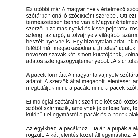
Ez utóbbi már A magyar nyelv értelmező szót
szótárban önálló szócikként szerepel. Ott ezt 
természetesen benne van a Magyar értelmező ké
szerzői bizalmas nyelvi és kissé pejoratív, ros
szleng, az argó, a tolvajnyelv világából szár
beszélt nyelvbe is. Egy bizonytalan adatunk 
felétől már megsokasodna a „hiteles” adatok.
nevezett szavak két ismert kutatójának, Zol
adatos szlengszógyűjteményéből: „A sichtolás
A pacek formára A magyar tolvajnyelv szótára
adatot. A szerzők által megadott jelentése: ’a
megtaláljuk mind a pacák, mind a pacek szót. 
Etimológiai szótáraink szerint e két szó közö
szóból származik, amelynek jelentése ’arc, f
különült el egymástól a pacák és a pacek alak
Az egyikhez, a pacákhoz – talán a pupák alak h
rögzült. A két jelentés közel áll egymáshoz. A 