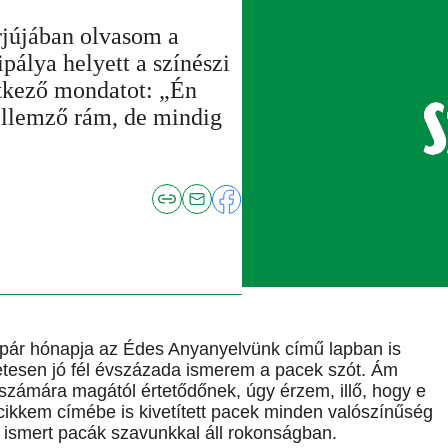
rjújában olvasom a
ipálya helyett a színészi
tkező mondatot: „Én
ellemző rám, de mindig
pár hónapja az Édes Anyanyelvünk című lapban is
énetesen jó fél évszázada ismerem a pacek szót. Ám
számára magától értetődőnek, úgy érzem, illő, hogy e
A cikkem címébe is kivetített pacek minden valószínűség
n ismert pacák szavunkkal áll rokonságban.