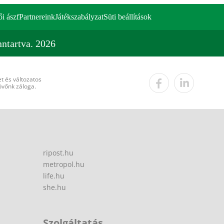
ői ászf
Partnereink
Játékszabályzat
Süti beállítások
ntartva. 2026
t és változatos
övőnk záloga.
ripost.hu
metropol.hu
life.hu
she.hu
Szolgáltatás