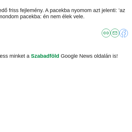
jedő friss fejlemény. A pacekba nyomom azt jelenti: ’az
mondom pacekba: én nem élek vele.
vess minket a
Szabadföld
Google News oldalán is!