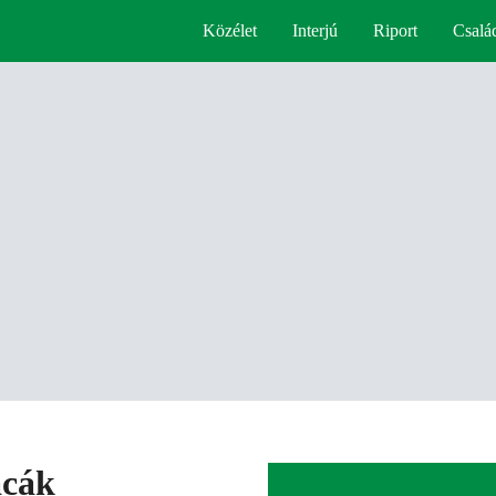
Közélet
Interjú
Riport
Csalá
acák