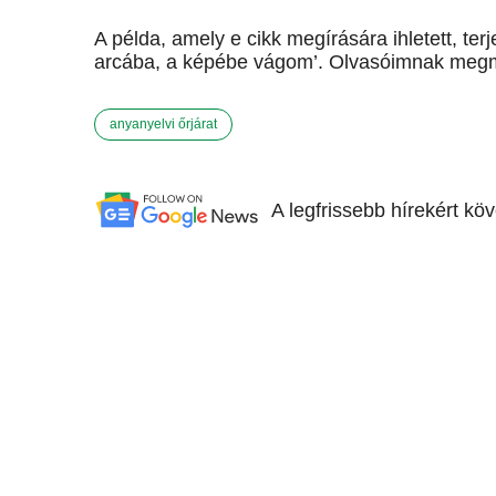
A példa, amely e cikk megírására ihletett, ter
arcába, a képébe vágom’. Olvasóimnak meg
anyanyelvi őrjárat
A legfrissebb hírekért kö