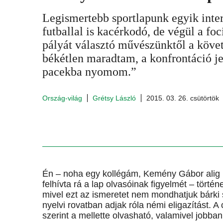
Legismertebb sportlapunk egyik inte
futballal is kacérkodó, de végül a foc
pályát választó művészünktől a köve
békétlen maradtam, a konfrontáció j
pacekba nyomom.”
Ország-világ
Grétsy László
2015. 03. 26. csütörtök
Én – noha egy kollégám, Kemény Gábor alig 
felhívta rá a lap olvasóinak figyelmét – tört
mivel ezt az ismeretet nem mondhatjuk bárki 
nyelvi rovatban adjak róla némi eligazítást. 
szerint a mellette olvasható, valamivel jobba