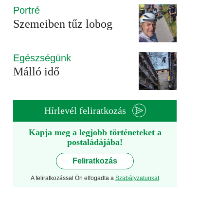
Portré
Szemeiben tűz lobog
Egészségünk
Málló idő
Hírlevél feliratkozás
Kapja meg a legjobb történeteket a
postaládájába!
Feliratkozás
A feliratkozással Ön elfogadta a
Szabályzatunkat