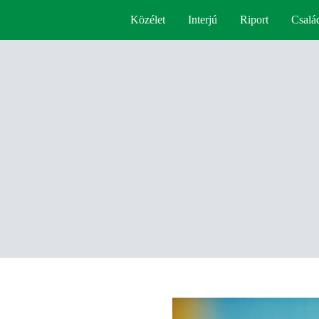
Közélet
Interjú
Riport
Csalá