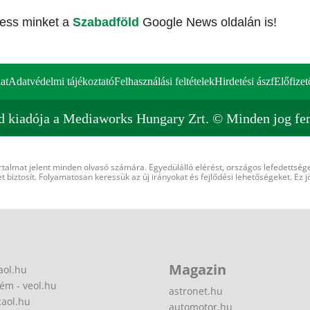
vess minket a
Szabadföld
Google News oldalán is!
at
Adatvédelmi tájékoztató
Felhasználási feltételek
Hirdetési ászf
Előfizet
d kiadója a Mediaworks Hungary Zrt. © Minden jog fen
rtalmat jelent minden olvasó számára. Egyedülálló elérést, országos lefedettsége
 biztosít. Folyamatosan keressük az új irányokat és fejlődési lehetőségeket. Ez j
Magazin
aol.hu
ém - veol.hu
astronet.hu
zaol.hu
automotor.hu