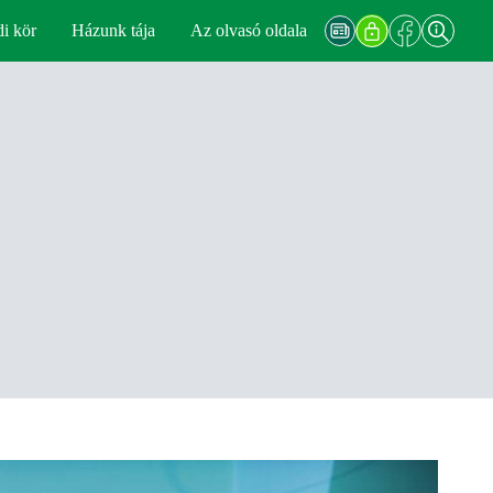
di kör
Házunk tája
Az olvasó oldala