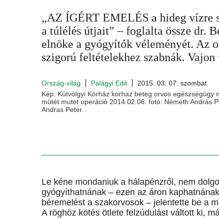
„AZ ÍGÉRT EMELÉS a hideg vízre se 
a túlélés útjait” – foglalta össze dr.
elnöke a gyógyítók véleményét. Az 
szigorú feltételekhez szabnák. Vajon
Ország-világ
Palágyi Edit
2015. 03. 07. szombat
Kép: Kútvölgyi Kórház korhaz beteg orvos egészségügy
mütét mutet operáció 2014.02.06. fotó: Németh András P
Andras Peter
Le kéne mondaniuk a hálapénzről, nem dolgo
gyógyíthatnának – ezen az áron kaphatnának
béremelést a szakorvosok – jelentette be a m
A röghöz kötés ötlete felzúdulást váltott ki, m