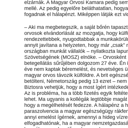
elzárnák. A Magyar Orvosi Kamara pedig semm
mellé. Az pedig egyelőre beláthatatlan, hog
fogadnak el hálapénzt. Miképpen látják ezt v
– Aki ma megbetegszik, a saját bőrén tapasz
orvosok elvándorlását az mozgatja, hogy külf
rendezettebbek, nyugodtabbak a munkakörülmé
annyit javítana a helyzeten, hogy már „csak”
országban munkát vállalók – nyilatkozta lapu
Szövetségének (MOSZ) elnöke. – Orvosként az
betegellátás sűrűjében dolgozom 27 éve. Én is
éve nem kaptak béremelést, és nevetséges ügy
magyar orvos távozik külföldre. A brit egészsé
betölteni, Németország pedig 13 ezret – nem 
Biztosra vehetjük, hogy a most ígért intézke
Az is probléma, ha a több fizetés egyik felté
lehet. Ma ugyanis a kollégák legtöbbje magát 
hogy a megélhetését fedezze. A hálapénz a ha
paraszolvencia a magyar egészségügy rákfenéj
annyi emelést ígérnek, amennyi a hideg vízre
elfogadhatónak, ha a magyar nemzetgazdaság