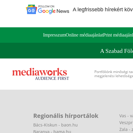
A legfrissebb hírekért kö
Impresszum
Online médiaajánlat
Print médiaajánl
A Szabad Föl
Portfóliónk minőségi ta
megjelenési lehetőséget
Regionális hírportálok
Vas - v
Veszpr
Bács-Kiskun - baon.hu
Zala - 
Baranya - bama.hu