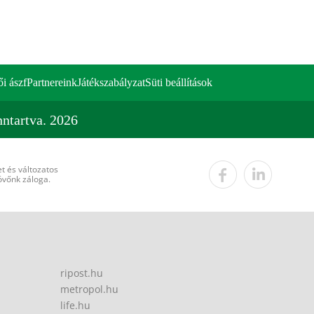
ői ászf
Partnereink
Játékszabályzat
Süti beállítások
ntartva. 2026
t és változatos
övőnk záloga.
ripost.hu
metropol.hu
life.hu