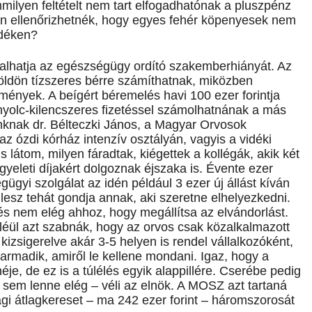
ilyen feltételt nem tart elfogadhatónak a pluszpénz
yan ellenőrizhetnék, hogy egyes fehér köpenyesek nem
idéken?
talhatja az egészségügy ordító szakemberhiányát. Az
öldön tízszeres bérre számíthatnak, miközben
nyek. A beígért béremelés havi 100 ezer forintja
 nyolc-kilencszeres fizetéssel számolhatnának a más
nknak dr. Bélteczki János, a Magyar Orvosok
 ózdi kórház intenzív osztályán, vagyis a vidéki
 látom, milyen fáradtak, kiégettek a kollégák, akik két
eleti díjakért dolgoznak éjszaka is. Évente ezer
gügyi szolgálat az idén például 3 ezer új állást kíván
lesz tehát gondja annak, aki szeretne elhelyezkedni.
dés nem elég ahhoz, hogy megállítsa az elvándorlást.
teléül azt szabnák, hogy az orvos csak közalkalmazott
kizsigerelve akár 3-5 helyen is rendel vállalkozóként,
rmadik, amiről le kellene mondani. Igaz, hogy a
e, de ez is a túlélés egyik alappillére. Cserébe pedig
 sem lenne elég – véli az elnök. A MOSZ azt tartaná
i átlagkereset – ma 242 ezer forint – háromszorosát