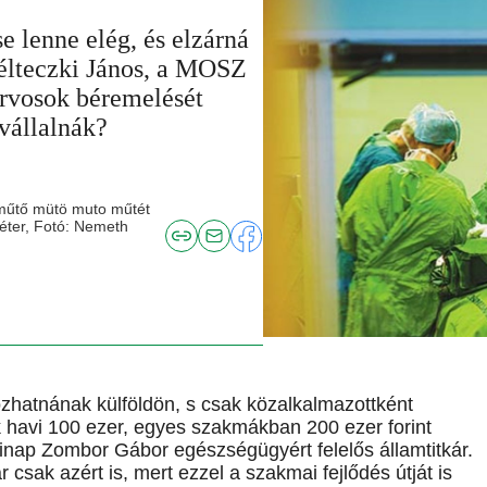
lenne elég, és elzárná
 Bélteczki János, a MOSZ
orvosok béremelését
 vállalnák?
 műtő mütö muto műtét
éter, Fotó: Nemeth
zhatnának külföldön, s csak közalkalmazottként
 havi 100 ezer, egyes szakmákban 200 ezer forint
inap Zombor Gábor egészségügyért felelős államtitkár.
ár csak azért is, mert ezzel a szakmai fejlődés útját is