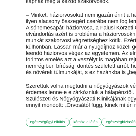
kapnák meg a kezdő szakorvosok.
– Minket, háziorvosokat nem igazán érint a 
ilyen alacsony összegért cserébe nem fog lem
Alsónemesapáti háziorvosa, a Falusi Körze
elvándorlás azért is probléma a háziorvosokn
munkát szakorvosi végzettséghez kötik. Ezér
külhonban. Lassan már a nyugdíjhoz közeli g
leendő háziorvos végez az egyetemen. Az elnök
forintos emelés azt a veszélyt is magában rej
nemrégiben bírósági döntés született arról, ho
és nővérek túlmunkáját, s ez hazánkba is „be
Szerettük volna megtudni a nőgyógyászok vél
érdemes lenne-e elzárkózniuk a hálapénztől. 
Szülészeti és Nőgyógyászati Klinikájának egy
ennyit mondott: „Orvosától függ, kinek mi éri 
egészségügyi ellátás
kórházi ellátás
egészségbiztosítá