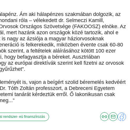
hálapénz. Ám aki hálapénzes szakmában dolgozik, az
ondani róla – vélekedett dr. Selmeczi Kamill,
ti Orvosok Országos Szövetsége (FAKOOSZ) elnöke. Az
ál, mert hazánk azon országok közé tartozik, ahol e
t is nagy az ázsiója a magyar háziorvosoknak
eneráció is felkerekedik, miközben évente csak 60-80
 szerint, a feltételek aláírásához kötött 100 ezer
ti, hogy befagyasztja a béreket. Ausztriában
gy az európai direktívák szerint kell fizetni az orvosok
gyűrűzhet”.
eményét is, vajon a beígért szolid béremelés kedvéért
Dr. Tóth Zoltán professzort, a Debreceni Egyetem
etemi tanárát kérdeztük erről. Ő lakonikusan csak
meg...”
si rendszer- eü finanszírozás