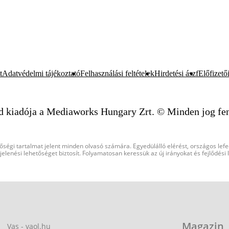
t
Adatvédelmi tájékoztató
Felhasználási feltételek
Hirdetési ászf
Előfizetői
d kiadója a Mediaworks Hungary Zrt. © Minden jog fen
őségi tartalmat jelent minden olvasó számára. Egyedülálló elérést, országos lef
elenési lehetőséget biztosít. Folyamatosan keressük az új irányokat és fejlődési
Magazin
Vas - vaol.hu