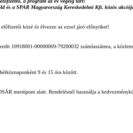
lőfizetni, a program az év végéig tart!
ld és a SPAR Magyarország Kereskedelmi Kft. közös akciója
előfizetői közé és élvezze az ezzel járó előnyöket!
niCredit 10918001-00000069-79200032 számlaszámra, a közlem
hétköznaponként 9 és 15 óra között.
SÁR menüpont alatt. Rendelésnél használja a kedvezménykó