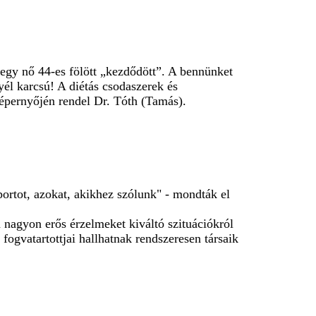
gy nő 44-es fölött „kezdődött”. A bennünket
él karcsú! A diétás csodaszerek és
épernyőjén rendel Dr. Tóth (Tamás).
ortot, azokat, akikhez szólunk" - mondták el
agyon erős érzelmeket kiváltó szituációkról
ogvatartottjai hallhatnak rendszeresen társaik