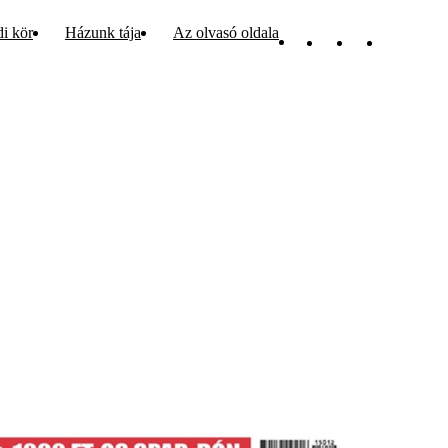
di kör
Házunk tája
Az olvasó oldala