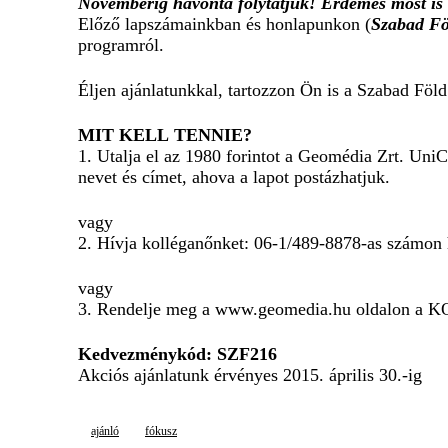
Novemberig havonta folytatjuk! Érdemes most is e
Előző lapszámainkban és honlapunkon (
Szabad Fö
programról.
Éljen ajánlatunkkal, tartozzon Ön is a Szabad Föld 
MIT KELL TENNIE?
1. Utalja el az 1980 forintot a Geomédia Zrt. U
nevet és címet, ahova a lapot postázhatjuk.
vagy
2. Hívja kolléganőnket: 06-1/489-8878-as számon 
vagy
3. Rendelje meg a www.geomedia.hu oldalon a KO
Kedvezménykód: SZF216
Akciós ajánlatunk érvényes 2015. április 30.-ig
ajánló
fókusz