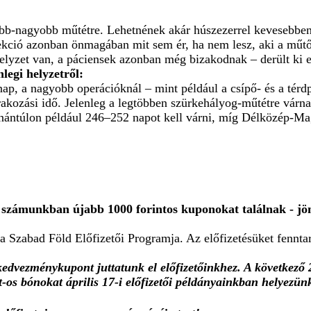
gyobb műtétre. Lehetnének akár húszezerrel kevesebben, 
njekció azonban önmagában mit sem ér, ha nem lesz, aki a műt
elyzet van, a páciensek azonban még bizakodnak – derült ki 
legi helyzetről:
p, a nagyobb operációknál – mint például a csípő- és a térdpro
rakozási idő. Jelenleg a legtöbben szürkehályog-műtétre várna
unántúlon például 246–252 napot kell várni, míg Délközép-Ma
ebb számunkban újabb 1000 forintos kuponokat találnak - 
a Szabad Föld Előfizetői Programja. Az előfizetésüket fenntart
edvezménykupont juttatunk el előfizetőinkhez.
A következő 
-os bónokat április 17-i előfizetői példányainkban helyezünk