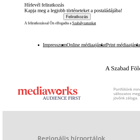
Hírlevél feliratkozás
Kapja meg a legjobb történeteket a postaládájába!
Feliratkozás
A feliratkozással Ön elfogadta a
Szabályzatunkat
Impresszum
Online médiaajánlat
Print médiaajánla
A Szabad Föl
Portfóliónk min
változatos megj
jövőnk záloga.
Regionális hírportálok