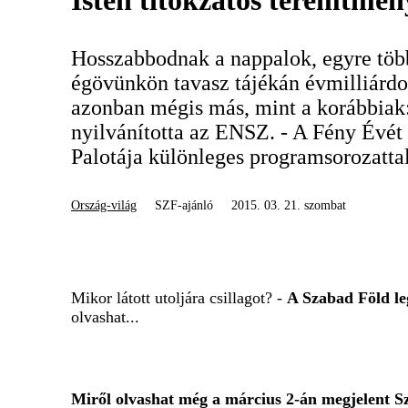
Isten titokzatos teremtmén
Hosszabbodnak a nappalok, egyre több
égövünkön tavasz tájékán évmilliárdo
azonban mégis más, mint a korábbiak:
nyilvánította az ENSZ. - A Fény Évét
Palotája különleges programsorozattal
Ország-világ
SZF-ajánló
2015. 03. 21. szombat
Mikor látott utoljára csillagot? -
A Szabad Föld le
olvashat...
Miről olvashat még a március 2-án megjelent 