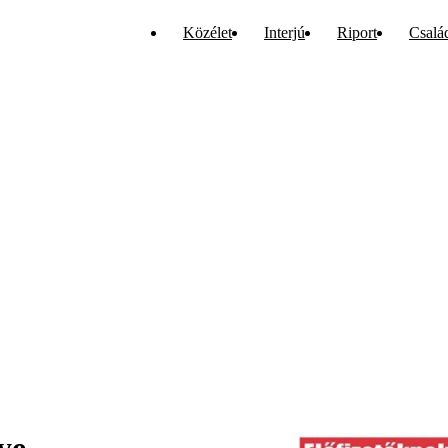
Közélet
Interjú
Riport
Csalá