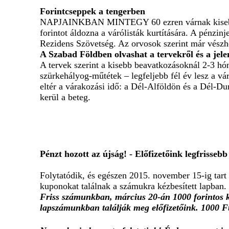
Forintcseppek a tengerben
NAPJAINKBAN MINTEGY 60 ezren várnak kisebb-na
forintot áldozna a várólisták kurtítására. A pénzi
Rezidens Szövetség. Az orvosok szerint már vészh
A Szabad Földben olvashat a tervekről és a jelen
A tervek szerint a kisebb beavatkozásoknál 2-3 hóna
szürkehályog-műtétek – legfeljebb fél év lesz a vá
eltér a várakozási idő: a Dél-Alföldön és a Dél-D
kerül a beteg.
Pénzt hozott az újság! - Előfizetőink legfriss
Folytatódik, és egészen 2015. november 15-ig tart 
kuponokat találnak a számukra kézbesített lapban.
Friss számunkban, március 20-án 1000 forintos k
lapszámunkban találják meg előfizetőink.
1000 Ft