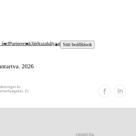
 ászf
Partnereink
Játékszabályzat
Süti beállítások
ntartva. 2026
edettséget és
 lehetőségeket. Ez
ripost.hu