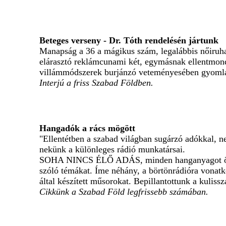
Beteges verseny - Dr. Tóth rendelésén jártunk
Manapság a 36 a mágikus szám, legalábbis nőiruh
elárasztó reklámcunami két, egymásnak ellentmondó
villámmódszerek burjánzó veteményesében gyomlál
Interjú a friss Szabad Földben.
Hangadók a rács mögött
"Ellentétben a szabad világban sugárzó adókkal, n
nekünk a különleges rádió munkatársai.
SOHA NINCS ÉLŐ ADÁS, minden hanganyagot öt évig
szóló témákat. Íme néhány, a börtönrádióra vonatko
által készített műsorokat. Bepillantottunk a kuliss
Cikkünk a Szabad Föld legfrissebb számában.