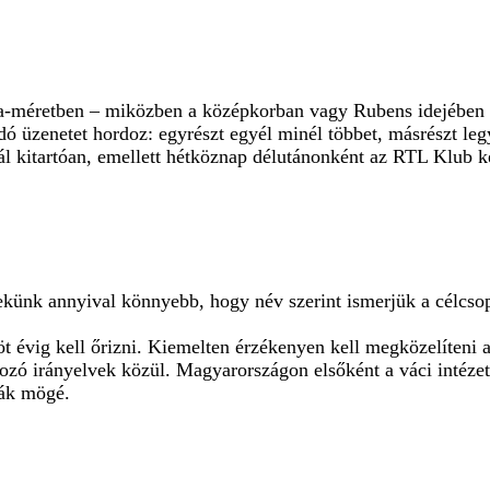
a-méretben – miközben a középkorban vagy Rubens idejében e
 üzenetet hordoz: egyrészt egyél minél többet, másrészt legy
 kitartóan, emellett hétköznap délutánonként az RTL Klub k
ekünk annyival könnyebb, hogy név szerint ismerjük a célcsop
 kell őrizni. Kiemelten érzékenyen kell megközelíteni a n
zó irányelvek közül. Magyarországon elsőként a váci intézet f
zák mögé.