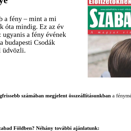
ye
 a fény – mint a mi
k óta mindig. Ez az év
 ugyanis a fény évének
 a budapesti Csodák
 üdvözli.
gfrissebb számában megjelent összeállításunkban
a fénymér
Szabad Földben? Néhány további ajánlatunk: