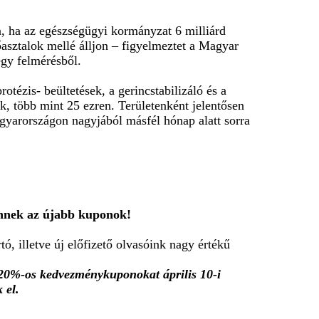
ha az egészségügyi kormányzat 6 milliárd
őasztalok mellé álljon – figyelmeztet a Magyar
egy felmérésből.
tézis- beültetések, a gerincstabilizáló és a
k, több mint 25 ezren. Területenként jelentősen
gyarországon nagyjából másfél hónap alatt sorra
jönnek az újabb kuponok!
ó, illetve új előfizető olvasóink nagy értékű
20%-os kedvezménykuponokat április 10-i
 el.