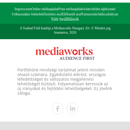
Impresszum
Online médiaajánlat
Print médiaajánlat
Adatvédelmi tájékoztató
Felhasználási feltételek
Hirdetési ászf
Előfizetői ászf
Partnereink
Játékszabályzat
Süti beállítások
A Szabad Föld kiadója a Mediaworks Hungary Zrt. © Minden jog
fenntartva. 2026
Portfóliónk minőségi tartalmat jelent minden
olvasó számára. Egyedülálló elérést, országos
lefedettséget és változatos megjelenési
lehetőséget biztosít. Folyamatosan keressük az
új irányokat és fejlődési lehetőségeket. Ez jövőnk
záloga.