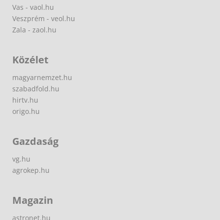
Vas - vaol.hu
Veszprém - veol.hu
Zala - zaol.hu
Közélet
magyarnemzet.hu
szabadfold.hu
hirtv.hu
origo.hu
Gazdaság
vg.hu
agrokep.hu
Magazin
astronet.hu