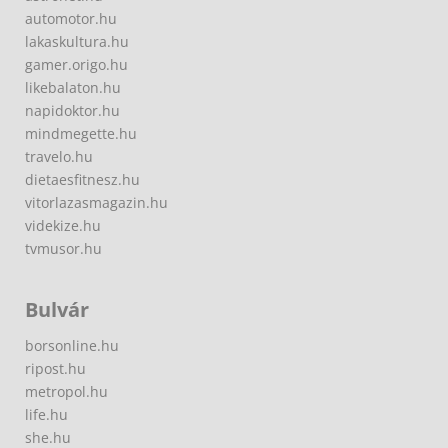
automotor.hu
lakaskultura.hu
gamer.origo.hu
likebalaton.hu
napidoktor.hu
mindmegette.hu
travelo.hu
dietaesfitnesz.hu
vitorlazasmagazin.hu
videkize.hu
tvmusor.hu
Bulvár
borsonline.hu
ripost.hu
metropol.hu
life.hu
she.hu