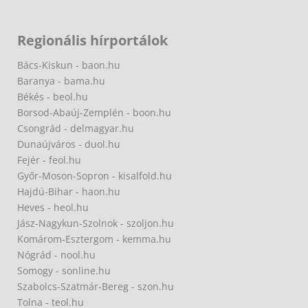
Regionális hírportálok
Bács-Kiskun - baon.hu
Baranya - bama.hu
Békés - beol.hu
Borsod-Abaúj-Zemplén - boon.hu
Csongrád - delmagyar.hu
Dunaújváros - duol.hu
Fejér - feol.hu
Győr-Moson-Sopron - kisalfold.hu
Hajdú-Bihar - haon.hu
Heves - heol.hu
Jász-Nagykun-Szolnok - szoljon.hu
Komárom-Esztergom - kemma.hu
Nógrád - nool.hu
Somogy - sonline.hu
Szabolcs-Szatmár-Bereg - szon.hu
Tolna - teol.hu