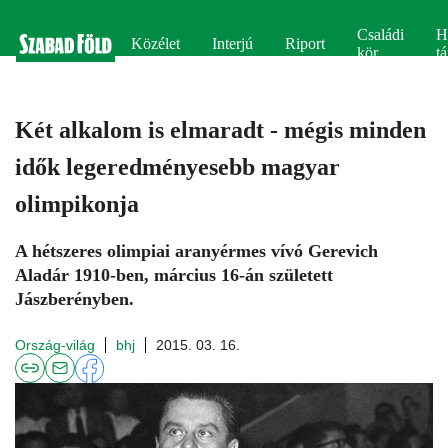
Családi
H
Közélet
Interjú
Riport
kör
tá
Két alkalom is elmaradt - mégis minden
idők legeredményesebb magyar
olimpikonja
A hétszeres olimpiai aranyérmes vívó Gerevich
Aladár 1910-ben, március 16-án született
Jászberényben.
Ország-világ
bhj
2015. 03. 16.