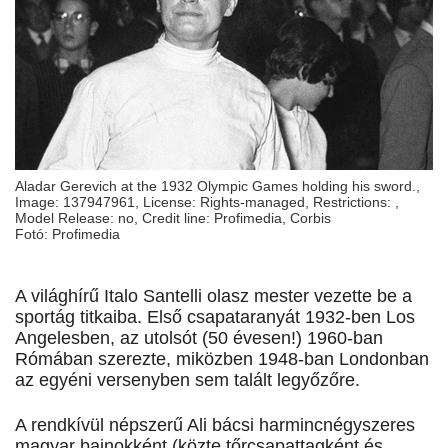
Aladar Gerevich at the 1932 Olympic Games holding his sword.,
Image: 137947961, License: Rights-managed, Restrictions: ,
Model Release: no, Credit line: Profimedia, Corbis
Fotó: Profimedia
A világhírű Italo Santelli olasz mester vezette be a
sportág titkaiba. Első csapataranyát 1932-ben Los
Angelesben, az utolsót (50 évesen!) 1960-ban
Rómában szerezte, miközben 1948-ban Londonban
az egyéni versenyben sem talált legyőzőre.
A rendkívül népszerű Ali bácsi harmincnégyszeres
magyar bajnokként (közte tőrcsapattagként és