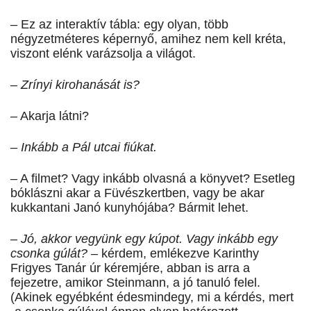
– Ez az interaktív tábla: egy olyan, több
négyzetméteres képernyő, amihez nem kell kréta,
viszont elénk varázsolja a világot.
– Zrínyi kirohanását is?
– Akarja látni?
– Inkább a Pál utcai fiúkat.
– A filmet? Vagy inkább olvasná a könyvet? Esetleg
bóklászni akar a Füvészkertben, vagy be akar
kukkantani Janó kunyhójába? Bármit lehet.
– Jó, akkor vegyünk egy kúpot. Vagy inkább egy
csonka gúlát?
– kérdem, emlékezve Karinthy
Frigyes Tanár úr kéremjére, abban is arra a
fejezetre, amikor Steinmann, a jó tanuló felel.
(Akinek egyébként édesmindegy, mi a kérdés, mert