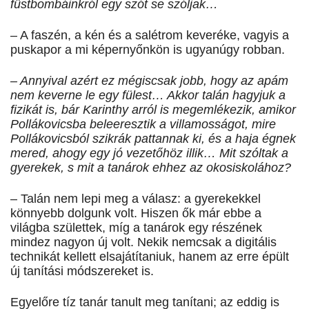
füstbombáinkról egy szót se szóljak…
– A faszén, a kén és a salétrom keveréke, vagyis a
puskapor a mi képernyőnkön is ugyanúgy robban.
– Annyival azért ez mégiscsak jobb, hogy az apám
nem keverne le egy fülest… Akkor talán hagyjuk a
fizikát is, bár Karinthy arról is megemlékezik, amikor
Pollákovicsba beleeresztik a villamosságot, mire
Pollákovicsból szikrák pattannak ki, és a haja égnek
mered, ahogy egy jó vezetőhöz illik… Mit szóltak a
gyerekek, s mit a tanárok ehhez az okosiskolához?
– Talán nem lepi meg a válasz: a gyerekekkel
könnyebb dolgunk volt. Hiszen ők már ebbe a
világba születtek, míg a tanárok egy részének
mindez nagyon új volt. Nekik nemcsak a digitális
technikát kellett elsajátítaniuk, hanem az erre épült
új tanítási módszereket is.
Egyelőre tíz tanár tanult meg tanítani; az eddig is