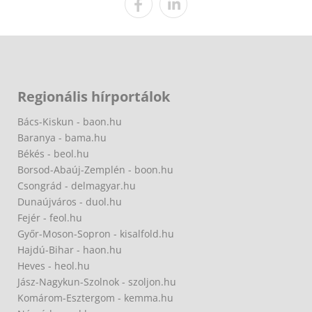
Regionális hírportálok
Bács-Kiskun - baon.hu
Baranya - bama.hu
Békés - beol.hu
Borsod-Abaúj-Zemplén - boon.hu
Csongrád - delmagyar.hu
Dunaújváros - duol.hu
Fejér - feol.hu
Győr-Moson-Sopron - kisalfold.hu
Hajdú-Bihar - haon.hu
Heves - heol.hu
Jász-Nagykun-Szolnok - szoljon.hu
Komárom-Esztergom - kemma.hu