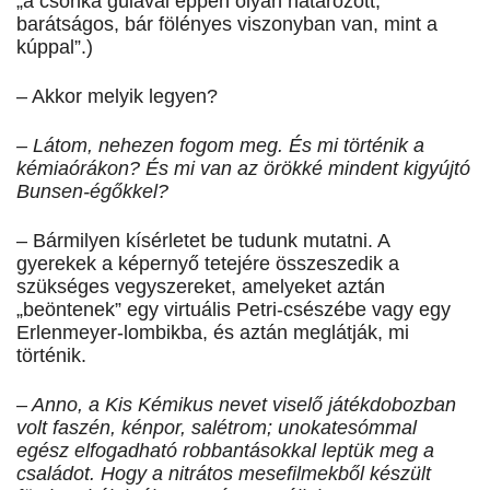
„a csonka gúlával éppen olyan határozott,
barátságos, bár fölényes viszonyban van, mint a
kúppal”.)
– Akkor melyik legyen?
– Látom, nehezen fogom meg. És mi történik a
kémiaórákon? És mi van az örökké mindent kigyújtó
Bunsen-égőkkel?
– Bármilyen kísérletet be tudunk mutatni. A
gyerekek a képernyő tetejére összeszedik a
szükséges vegyszereket, amelyeket aztán
„beöntenek” egy virtuális Petri-csészébe vagy egy
Erlenmeyer-lombikba, és aztán meglátják, mi
történik.
– Anno, a Kis Kémikus nevet viselő játékdobozban
volt faszén, kénpor, salétrom; unokatesómmal
egész elfogadható robbantásokkal leptük meg a
családot. Hogy a nitrátos mesefilmekből készült