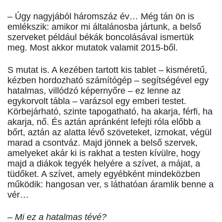
– Úgy nagyjából háromszáz év… Még tán ön is
emlékszik: amikor mi általánosba jártunk, a belső
szerveket például békák boncolásával ismertük
meg. Most akkor mutatok valamit 2015-ből.
S mutat is. A kezében tartott kis tablet – kisméretű,
kézben hordozható számítógép – segítségével egy
hatalmas, villódzó képernyőre – ez lenne az
egykorvolt tábla – varázsol egy emberi testet.
Körbejárható, szinte tapogatható, ha akarja, férfi, ha
akarja, nő. És aztán apránként lefejti róla előbb a
bőrt, aztán az alatta lévő szöveteket, izmokat, végül
marad a csontváz. Majd jönnek a belső szervek,
amelyeket akár ki is rakhat a testen kívülre, hogy
majd a diákok tegyék helyére a szívet, a májat, a
tüdőket. A szívet, amely egyébként mindeközben
működik: hangosan ver, s láthatóan áramlik benne a
vér…
– Mi ez a hatalmas tévé?