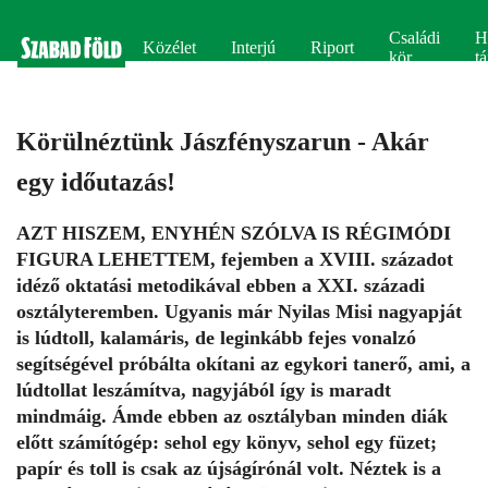
Családi
H
Közélet
Interjú
Riport
kör
tá
Körülnéztünk Jászfényszarun - Akár
egy időutazás!
AZT HISZEM, ENYHÉN SZÓLVA IS RÉGIMÓDI
FIGURA LEHETTEM, fejemben a XVIII. századot
idéző oktatási metodikával ebben a XXI. századi
osztályteremben. Ugyanis már Nyilas Misi nagyapját
is lúdtoll, kalamáris, de leginkább fejes vonalzó
segítségével próbálta okítani az egykori tanerő, ami, a
lúdtollat leszámítva, nagyjából így is maradt
mindmáig. Ámde ebben az osztályban minden diák
előtt számítógép: sehol egy könyv, sehol egy füzet;
papír és toll is csak az újságírónál volt. Néztek is a