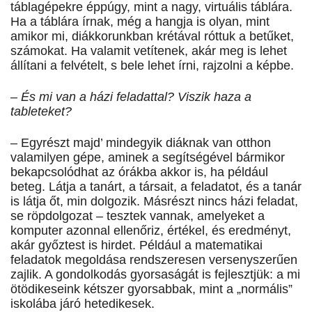
táblagépekre éppúgy, mint a nagy, virtuális táblára.
Ha a táblára írnak, még a hangja is olyan, mint
amikor mi, diákkorunkban krétával róttuk a betűket,
számokat. Ha valamit vetítenek, akár meg is lehet
állítani a felvételt, s bele lehet írni, rajzolni a képbe.
– És mi van a házi feladattal? Viszik haza a
tableteket?
– Egyrészt majd’ mindegyik diáknak van otthon
valamilyen gépe, aminek a segítségével bármikor
bekapcsolódhat az órákba akkor is, ha például
beteg. Látja a tanárt, a társait, a feladatot, és a tanár
is látja őt, min dolgozik. Másrészt nincs házi feladat,
se röpdolgozat – tesztek vannak, amelyeket a
komputer azonnal ellenőriz, értékel, és eredményt,
akár győztest is hirdet. Például a matematikai
feladatok megoldása rendszeresen versenyszerűen
zajlik. A gondolkodás gyorsaságát is fejlesztjük: a mi
ötödikeseink kétszer gyorsabbak, mint a „normális”
iskolába járó hetedikesek.