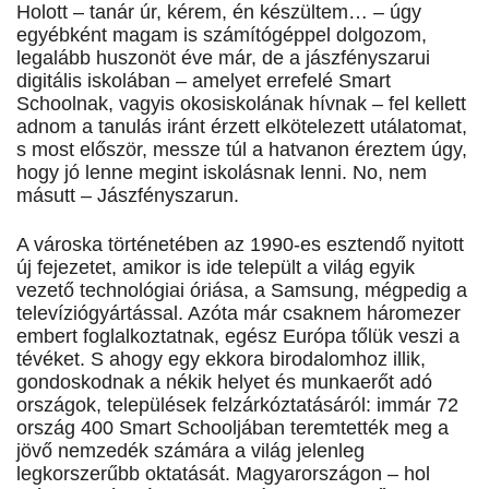
Holott – tanár úr, kérem, én készültem… – úgy
egyébként magam is számítógéppel dolgozom,
legalább huszonöt éve már, de a jászfényszarui
digitális iskolában – amelyet errefelé Smart
Schoolnak, vagyis okosiskolának hívnak – fel kellett
adnom a tanulás iránt érzett elkötelezett utálatomat,
s most először, messze túl a hatvanon éreztem úgy,
hogy jó lenne megint iskolásnak lenni. No, nem
másutt – Jászfényszarun.
A városka történetében az 1990-es esztendő nyitott
új fejezetet, amikor is ide települt a világ egyik
vezető technológiai óriása, a Samsung, mégpedig a
televíziógyártással. Azóta már csaknem háromezer
embert foglalkoztatnak, egész Európa tőlük veszi a
tévéket. S ahogy egy ekkora birodalomhoz illik,
gondoskodnak a nékik helyet és munkaerőt adó
országok, települések felzárkóztatásáról: immár 72
ország 400 Smart Schooljában teremtették meg a
jövő nemzedék számára a világ jelenleg
legkorszerűbb oktatását. Magyarországon – hol