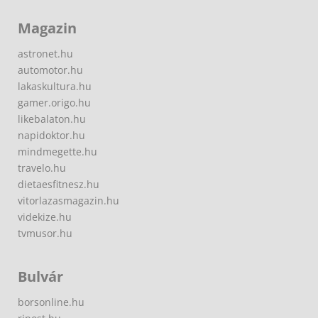
Magazin
astronet.hu
automotor.hu
lakaskultura.hu
gamer.origo.hu
likebalaton.hu
napidoktor.hu
mindmegette.hu
travelo.hu
dietaesfitnesz.hu
vitorlazasmagazin.hu
videkize.hu
tvmusor.hu
Bulvár
borsonline.hu