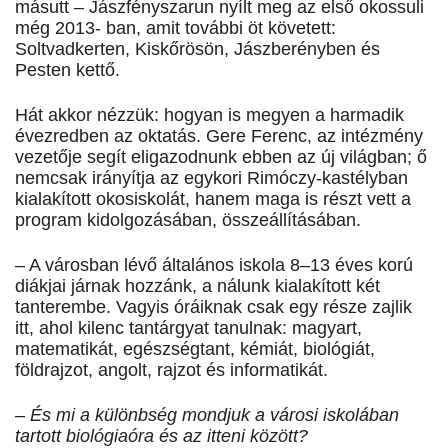
másutt – Jászfényszarun nyílt meg az első okossuli
még 2013- ban, amit további öt követett:
Soltvadkerten, Kiskőrösön, Jászberényben és
Pesten kettő.
Hát akkor nézzük: hogyan is megyen a harmadik
évezredben az oktatás. Gere Ferenc, az intézmény
vezetője segít eligazodnunk ebben az új világban; ő
nemcsak irányítja az egykori Rimóczy-kastélyban
kialakított okosiskolát, hanem maga is részt vett a
program kidolgozásában, összeállításában.
– A városban lévő általános iskola 8–13 éves korú
diákjai járnak hozzánk, a nálunk kialakított két
tanterembe. Vagyis óráiknak csak egy része zajlik
itt, ahol kilenc tantárgyat tanulnak: magyart,
matematikát, egészségtant, kémiát, biológiát,
földrajzot, angolt, rajzot és informatikát.
– És mi a különbség mondjuk a városi iskolában
tartott biológiaóra és az itteni között?