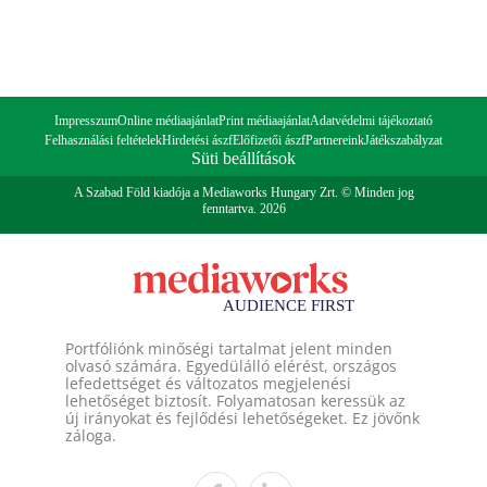
Impresszum
Online médiaajánlat
Print médiaajánlat
Adatvédelmi tájékoztató
Felhasználási feltételek
Hirdetési ászf
Előfizetői ászf
Partnereink
Játékszabályzat
Süti beállítások
A Szabad Föld kiadója a Mediaworks Hungary Zrt. © Minden jog
fenntartva. 2026
Portfóliónk minőségi tartalmat jelent minden
olvasó számára. Egyedülálló elérést, országos
lefedettséget és változatos megjelenési
lehetőséget biztosít. Folyamatosan keressük az
új irányokat és fejlődési lehetőségeket. Ez jövőnk
záloga.