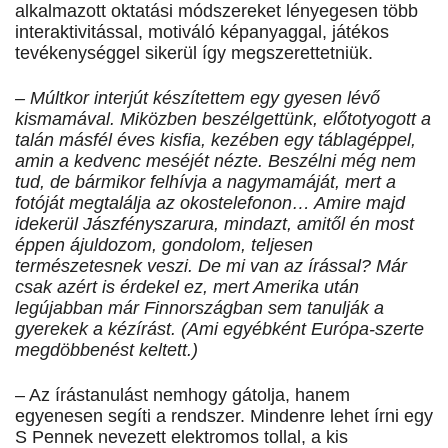
alkalmazott oktatási módszereket lényegesen több
interaktivitással, motiváló képanyaggal, játékos
tevékenységgel sikerül így megszerettetniük.
– Múltkor interjút készítettem egy gyesen lévő
kismamával. Miközben beszélgettünk, előtotyogott a
talán másfél éves kisfia, kezében egy táblagéppel,
amin a kedvenc meséjét nézte. Beszélni még nem
tud, de bármikor felhívja a nagymamáját, mert a
fotóját megtalálja az okostelefonon… Amire majd
idekerül Jászfényszarura, mindazt, amitől én most
éppen ájuldozom, gondolom, teljesen
természetesnek veszi. De mi van az írással? Már
csak azért is érdekel ez, mert Amerika után
legújabban már Finnországban sem tanulják a
gyerekek a kézírást. (Ami egyébként Európa-szerte
megdöbbenést keltett.)
– Az írástanulást nemhogy gátolja, hanem
egyenesen segíti a rendszer. Mindenre lehet írni egy
S Pennek nevezett elektromos tollal, a kis