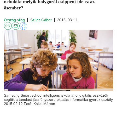
nebulók: melyik bolygóról csöppent ide ez az
ősember?
Ország-világ
Szücs Gábor
2015. 03. 11.
Samsung Smart school intelligens iskola ahol digitális eszközök
segítik a tanulást jászfényszaru oktatás informatika gyerek osztály
2015 02 12 Fotó: Kállai Márton