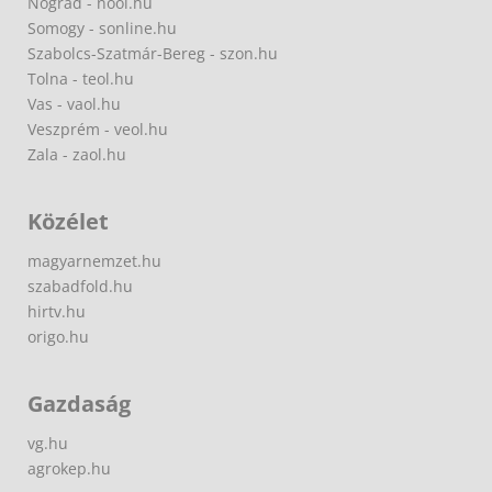
Nógrád - nool.hu
Somogy - sonline.hu
Szabolcs-Szatmár-Bereg - szon.hu
Tolna - teol.hu
Vas - vaol.hu
Veszprém - veol.hu
Zala - zaol.hu
Közélet
magyarnemzet.hu
szabadfold.hu
hirtv.hu
origo.hu
Gazdaság
vg.hu
agrokep.hu