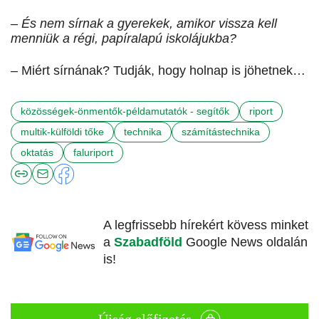
– És nem sírnak a gyerekek, amikor vissza kell
menniük a régi, papíralapú iskolájukba?
– Miért sírnának? Tudják, hogy holnap is jöhetnek…
közösségek-önmentők-példamutatók - segítők
riport
multik-külföldi tőke
technika
számítástechnika
oktatás
faluriport
A legfrissebb hírekért kövess minket
a
Szabadföld
Google News oldalán
is!