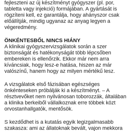
fejleszteni az új készítményt gyógyszer (pl. por,
tabletta vagy injekció) formájában. A gyártását is
rögzíteni kell, ez garantálja, hogy ahányszor csak
előállítják, mindig ugyanaz az anyag legyen a
végeredmény.
ÖNKÉNTESBŐL NINCS HIÁNY
A klinikai gyógyszervizsgálatok során a szer
biztonságát és hatékonyságát több lépcsőben
embereken is ellenőrzik. Ekkor már nem arra
kíváncsiak, hogy lesz-e hatása, hiszen az már
valószínű, hanem hogy az milyen mértékű lesz.
A vizsgálatok első fázisában egészséges
önkénteseken próbálják ki a készítményt. – A
résztvevőket nem nyilvánosan toborozzák, általában
a klinika berkeiből vállalkoznak erre többek közt
orvostanhallgatók, mentősök.
S kezdődhet is a kutatás egyik legizgalmasabb
szakasza: ami az állatoknak bevált, vajon mekkora