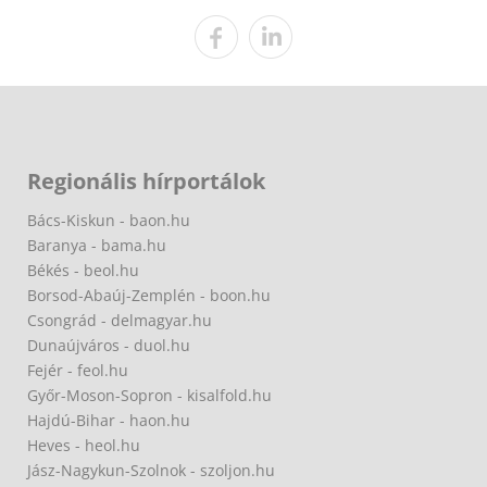
Regionális hírportálok
Bács-Kiskun - baon.hu
Baranya - bama.hu
Békés - beol.hu
Borsod-Abaúj-Zemplén - boon.hu
Csongrád - delmagyar.hu
Dunaújváros - duol.hu
Fejér - feol.hu
Győr-Moson-Sopron - kisalfold.hu
Hajdú-Bihar - haon.hu
Heves - heol.hu
Jász-Nagykun-Szolnok - szoljon.hu