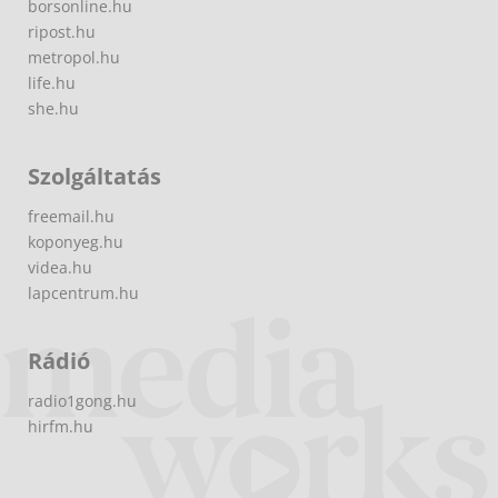
borsonline.hu
ripost.hu
metropol.hu
life.hu
she.hu
Szolgáltatás
freemail.hu
koponyeg.hu
videa.hu
lapcentrum.hu
Rádió
radio1gong.hu
hirfm.hu