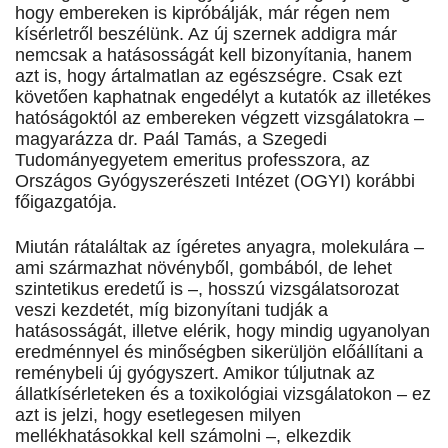
hogy embereken is kipróbálják, már régen nem
kísérletről beszélünk. Az új szernek addigra már
nemcsak a hatásosságát kell bizonyítania, hanem
azt is, hogy ártalmatlan az egészségre. Csak ezt
követően kaphatnak engedélyt a kutatók az illetékes
hatóságoktól az embereken végzett vizsgálatokra –
magyarázza dr. Paál Tamás, a Szegedi
Tudományegyetem emeritus professzora, az
Országos Gyógyszerészeti Intézet (OGYI) korábbi
főigazgatója.
Miután rátaláltak az ígéretes anyagra, molekulára –
ami származhat növényből, gombából, de lehet
szintetikus eredetű is –, hosszú vizsgálatsorozat
veszi kezdetét, míg bizonyítani tudják a
hatásosságát, illetve elérik, hogy mindig ugyanolyan
eredménnyel és minőségben sikerüljön előállítani a
reménybeli új gyógyszert. Amikor túljutnak az
állatkísérleteken és a toxikológiai vizsgálatokon – ez
azt is jelzi, hogy esetlegesen milyen
mellékhatásokkal kell számolni –, elkezdik