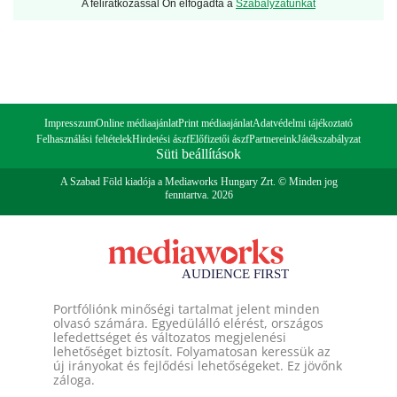
A feliratkozással Ön elfogadta a
Szabályzatunkat
Impresszum
Online médiaajánlat
Print médiaajánlat
Adatvédelmi tájékoztató
Felhasználási feltételek
Hirdetési ászf
Előfizetői ászf
Partnereink
Játékszabályzat
Süti beállítások
A Szabad Föld kiadója a Mediaworks Hungary Zrt. © Minden jog
fenntartva. 2026
Portfóliónk minőségi tartalmat jelent minden
olvasó számára. Egyedülálló elérést, országos
lefedettséget és változatos megjelenési
lehetőséget biztosít. Folyamatosan keressük az
új irányokat és fejlődési lehetőségeket. Ez jövőnk
záloga.