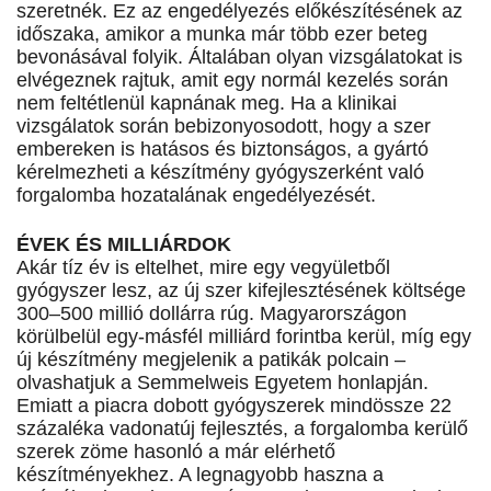
szeretnék. Ez az engedélyezés előkészítésének az
időszaka, amikor a munka már több ezer beteg
bevonásával folyik. Általában olyan vizsgálatokat is
elvégeznek rajtuk, amit egy normál kezelés során
nem feltétlenül kapnának meg. Ha a klinikai
vizsgálatok során bebizonyosodott, hogy a szer
embereken is hatásos és biztonságos, a gyártó
kérelmezheti a készítmény gyógyszerként való
forgalomba hozatalának engedélyezését.
ÉVEK ÉS MILLIÁRDOK
Akár tíz év is eltelhet, mire egy vegyületből
gyógyszer lesz, az új szer kifejlesztésének költsége
300–500 millió dollárra rúg. Magyarországon
körülbelül egy-másfél milliárd forintba kerül, míg egy
új készítmény megjelenik a patikák polcain –
olvashatjuk a Semmelweis Egyetem honlapján.
Emiatt a piacra dobott gyógyszerek mindössze 22
százaléka vadonatúj fejlesztés, a forgalomba kerülő
szerek zöme hasonló a már elérhető
készítményekhez. A legnagyobb haszna a