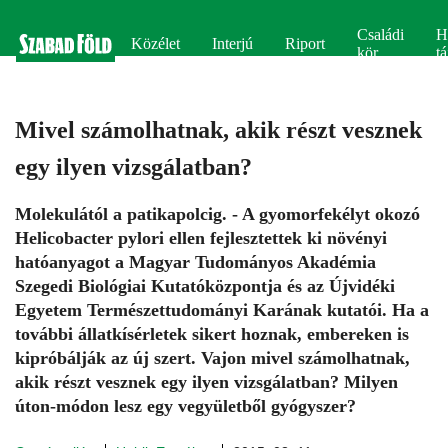
Családi
H
Közélet
Interjú
Riport
kör
tá
Mivel számolhatnak, akik részt vesznek
egy ilyen vizsgálatban?
Molekulától a patikapolcig. - A gyomorfekélyt okozó
Helicobacter pylori ellen fejlesztettek ki növényi
hatóanyagot a Magyar Tudományos Akadémia
Szegedi Biológiai Kutatóközpontja és az Újvidéki
Egyetem Természettudományi Karának kutatói. Ha a
további állatkísérletek sikert hoznak, embereken is
kipróbálják az új szert. Vajon mivel számolhatnak,
akik részt vesznek egy ilyen vizsgálatban? Milyen
úton-módon lesz egy vegyületből gyógyszer?