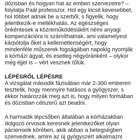
dózisban és hogyan hat az emberi szervezetre? –
folytatja Paál professzor. Hol egy kicsit kevesebbet,
hol többet adnak be a szerből, s figyelik, hogy
jelentkezik-e mellékhatás. Az egészséges
önkéntesek a közreműködésükért némi anyagi
kompenzációra is számíthatnak, ami valamelyest
kárpótolja őket a kellemetlenségért, hogy
mindenféle műszerek fogságában napokig nyomják
a kórházi ágyat, és esetleg négyóránként – olykor
még éjjel is – vért vesznek tőlük.
LÉPÉSRŐL LÉPÉSRE
A vizsgálat második fázisában már 2-300 emberen
tesztelik, hogy mennyire hatásos a gyógyszer, s
ekkor határozzák meg azt is, hogy milyen formában
és dózisban célszerű azt beadni.
A harmadik lépcsőben általában a kórházakban
dolgozó orvosok keresnek jelentkezőket olyan
pácienseik körében, akik abban a betegségben
szenvednek, amire az új gyógyszert alkalmazni