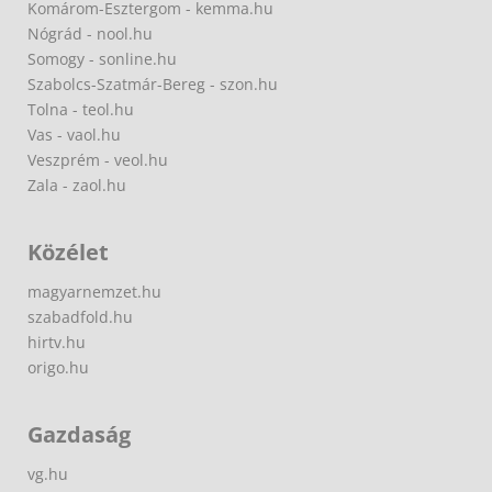
Komárom-Esztergom - kemma.hu
Nógrád - nool.hu
Somogy - sonline.hu
Szabolcs-Szatmár-Bereg - szon.hu
Tolna - teol.hu
Vas - vaol.hu
Veszprém - veol.hu
Zala - zaol.hu
Közélet
magyarnemzet.hu
szabadfold.hu
hirtv.hu
origo.hu
Gazdaság
vg.hu