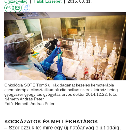
Ország-világ
Habik Erzsébet
2015. 03. 11.
Onkológia SOTE Tömő u. rák daganat kezelés kemoterápia
chemoterápia citosztatikumok citotoxikus szerek kórház beteg
gyógyszer gyógyítás gyógyitás orvos doktor 2014.12.22. fotó:
Németh András Péter
Fotó: Nemeth Andras Peter
KOCKÁZATOK ÉS MELLÉKHATÁSOK
– Szögezzük le: mire egy új hatóanyag eljut odáig,