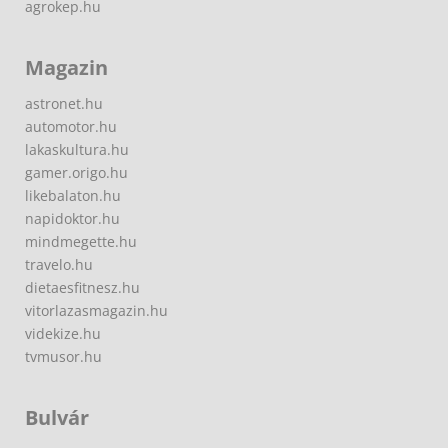
agrokep.hu
Magazin
astronet.hu
automotor.hu
lakaskultura.hu
gamer.origo.hu
likebalaton.hu
napidoktor.hu
mindmegette.hu
travelo.hu
dietaesfitnesz.hu
vitorlazasmagazin.hu
videkize.hu
tvmusor.hu
Bulvár