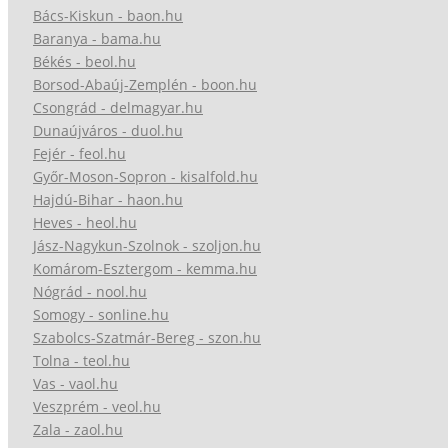
Bács-Kiskun - baon.hu
Baranya - bama.hu
Békés - beol.hu
Borsod-Abaúj-Zemplén - boon.hu
Csongrád - delmagyar.hu
Dunaújváros - duol.hu
Fejér - feol.hu
Győr-Moson-Sopron - kisalfold.hu
Hajdú-Bihar - haon.hu
Heves - heol.hu
Jász-Nagykun-Szolnok - szoljon.hu
Komárom-Esztergom - kemma.hu
Nógrád - nool.hu
Somogy - sonline.hu
Szabolcs-Szatmár-Bereg - szon.hu
Tolna - teol.hu
Vas - vaol.hu
Veszprém - veol.hu
Zala - zaol.hu