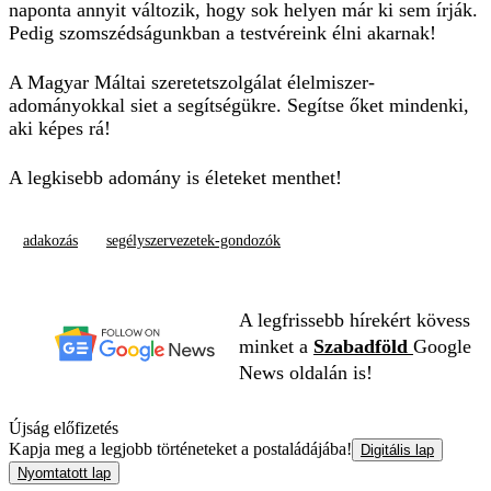
naponta annyit változik, hogy sok helyen már ki sem írják.
Pedig szomszédságunkban a testvéreink élni akarnak!
A Magyar Máltai szeretetszolgálat élelmiszer-
adományokkal siet a segítségükre. Segítse őket mindenki,
aki képes rá!
A legkisebb adomány is életeket menthet!
adakozás
segélyszervezetek-gondozók
A legfrissebb hírekért kövess
minket a
Szabadföld
Google
News oldalán is!
Újság előfizetés
Kapja meg a legjobb történeteket a postaládájába!
Digitális lap
Nyomtatott lap