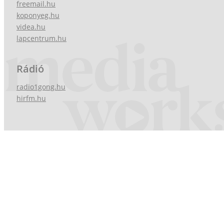
freemail.hu
koponyeg.hu
videa.hu
lapcentrum.hu
Rádió
radio1gong.hu
hirfm.hu