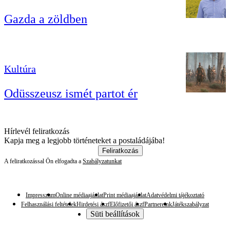
Gazda a zöldben
Kultúra
Odüsszeusz ismét partot ér
Hírlevél feliratkozás
Kapja meg a legjobb történeteket a postaládájába!
Feliratkozás
A feliratkozással Ön elfogadta a
Szabályzatunkat
Impresszum
Online médiaajánlat
Print médiaajánlat
Adatvédelmi tájékoztató
Felhasználási feltételek
Hirdetési ászf
Előfizetői ászf
Partnereink
Játékszabályzat
Süti beállítások