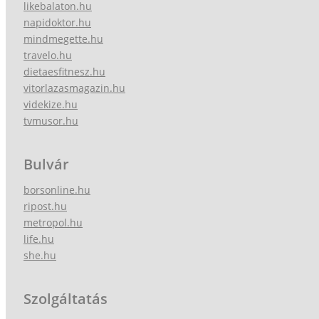
likebalaton.hu
napidoktor.hu
mindmegette.hu
travelo.hu
dietaesfitnesz.hu
vitorlazasmagazin.hu
videkize.hu
tvmusor.hu
Bulvár
borsonline.hu
ripost.hu
metropol.hu
life.hu
she.hu
Szolgáltatás