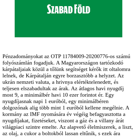
Pénzadományokat az OTP 11784009-20200776-os számú
folyószámlán fogadjuk. A Magyarországon tartózkodó
kárpátaljaiak közül a tőlünk segítséget kérők itt oltalomra
lelnek, de Kárpátalján egyre borzasztóbb a helyzet. Az
ukrán nemzeti valuta, a hrivnya elértéktelenedett, és
teljesen elszabadultak az árak. Az átlagos havi nyugdíj
most 9, a minimálbér havi 10 ezer forintot ér. Egy
nyugdíjasnak napi 1 euróból, egy minimálbéren
dolgozónak alig több mint 1 euróból kellene megélnie. A
kormány az IMF nyomására év végéig befagyasztotta a
nyugdíjakat, fizetéseket, viszont a gáz és a villany árát
világpiaci szintre emelte. Az alapvető élelmiszerek, a liszt,
az olaj, a cukor a boltokból lassan eltűnik, s ezek ára