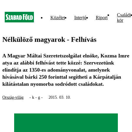
Családi
Közélet
Interjú
Riport
kör
Nélkülöző magyarok - Felhívás
A Magyar Máltai Szeretetszolgálat elnöke, Kozma Imre
atya az alábbi felhívást tette közzé: Szervezetünk
elindítja az 1350-es adományvonalat, amelynek
hívásával bárki 250 forinttal segítheti a Kárpátalján
kilátástalan nyomorba sodródott családokat.
Ország-világ
- k - g -
2015. 03. 10.