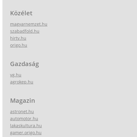
Közélet
magyarnemzet.hu
szabadfold.hu
hirtv.hu
origo.hu
Gazdaság
vg.hu
agrokep.hu
Magazin
astronet.hu
automotor.hu
lakaskultura.hu
gamer.origo.hu