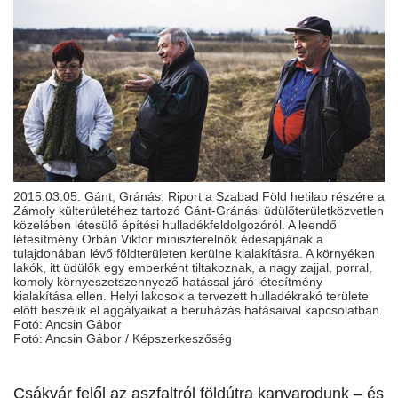
2015.03.05. Gánt, Gránás. Riport a Szabad Föld hetilap részére a
Zámoly külterületéhez tartozó Gánt-Gránási üdülőterületközvetlen
közelében létesülő építési hulladékfeldolgozóról. A leendő
létesítmény Orbán Viktor miniszterelnök édesapjának a
tulajdonában lévő földterületen kerülne kialakításra. A környéken
lakók, itt üdülők egy emberként tiltakoznak, a nagy zajjal, porral,
komoly környeszetszennyező hatással járó létesítmény
kialakítása ellen. Helyi lakosok a tervezett hulladékrakó területe
előtt beszélik el aggályaikat a beruházás hatásaival kapcsolatban.
Fotó: Ancsin Gábor
Fotó: Ancsin Gábor / Képszerkeszőség
Csákvár felől az aszfaltról földútra kanyarodunk – és