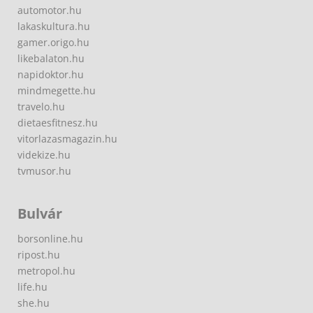
automotor.hu
lakaskultura.hu
gamer.origo.hu
likebalaton.hu
napidoktor.hu
mindmegette.hu
travelo.hu
dietaesfitnesz.hu
vitorlazasmagazin.hu
videkize.hu
tvmusor.hu
Bulvár
borsonline.hu
ripost.hu
metropol.hu
life.hu
she.hu