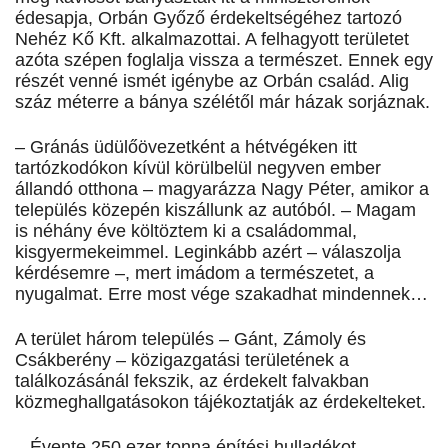
édesapja, Orbán Győző érdekeltségéhez tartozó
Nehéz Kő Kft. alkalmazottai. A felhagyott területet
azóta szépen foglalja vissza a természet. Ennek egy
részét venné ismét igénybe az Orbán család. Alig
száz méterre a bánya szélétől már házak sorjáznak.
– Gránás üdülőövezetként a hétvégéken itt
tartózkodókon kívül körülbelül negyven ember
állandó otthona – magyarázza Nagy Péter, amikor a
település közepén kiszállunk az autóból. – Magam
is néhány éve költöztem ki a családommal,
kisgyermekeimmel. Leginkább azért – válaszolja
kérdésemre –, mert imádom a természetet, a
nyugalmat. Erre most vége szakadhat mindennek…
A terület három település – Gánt, Zámoly és
Csákberény – közigazgatási területének a
találkozásánál fekszik, az érdekelt falvakban
közmeghallgatásokon tájékoztatják az érdekelteket.
– Évente 250 ezer tonna építési hulladékot