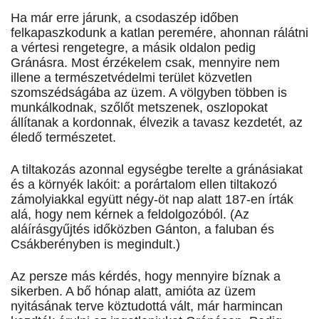
Ha már erre járunk, a csodaszép időben
felkapaszkodunk a katlan peremére, ahonnan rálátni
a vértesi rengetegre, a másik oldalon pedig
Gránásra. Most érzékelem csak, mennyire nem
illene a természetvédelmi terület közvetlen
szomszédságába az üzem. A völgyben többen is
munkálkodnak, szőlőt metszenek, oszlopokat
állítanak a kordonnak, élvezik a tavasz kezdetét, az
éledő természetet.
A tiltakozás azonnal egységbe terelte a gránásiakat
és a környék lakóit: a porártalom ellen tiltakozó
zámolyiakkal együtt négy-öt nap alatt 187-en írták
alá, hogy nem kérnek a feldolgozóból. (Az
aláírásgyűjtés időközben Gánton, a faluban és
Csákberényben is megindult.)
Az persze más kérdés, hogy mennyire bíznak a
sikerben. A bő hónap alatt, amióta az üzem
nyitásának terve köztudottá vált, már harmincan