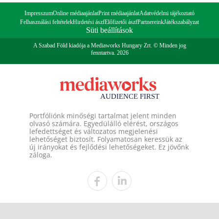
Impresszum
Online médiaajánlat
Print médiaajánlat
Adatvédelmi tájékoztató
Felhasználási feltételek
Hirdetési ászf
Előfizetői ászf
Partnereink
Játékszabályzat
Süti beállítások
A Szabad Föld kiadója a Mediaworks Hungary Zrt. © Minden jog
fenntartva. 2026
Portfóliónk minőségi tartalmat jelent minden
olvasó számára. Egyedülálló elérést, országos
lefedettséget és változatos megjelenési
lehetőséget biztosít. Folyamatosan keressük az
új irányokat és fejlődési lehetőségeket. Ez jövőnk
záloga.