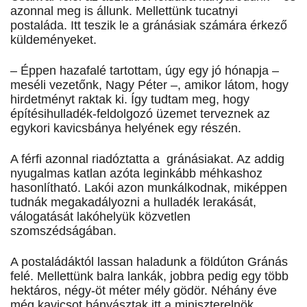
azonnal meg is állunk. Mellettünk tucatnyi
postaláda. Itt teszik le a gránásiak számára érkező
küldeményeket.
– Éppen hazafalé tartottam, úgy egy jó hónapja –
meséli vezetőnk, Nagy Péter –, amikor látom, hogy
hirdetményt raktak ki. Így tudtam meg, hogy
építésihulladék-feldolgozó üzemet terveznek az
egykori kavicsbánya helyének egy részén.
A férfi azonnal riadóztatta a gránásiakat. Az addig
nyugalmas katlan azóta leginkább méhkashoz
hasonlítható. Lakói azon munkálkodnak, miképpen
tudnák megakadályozni a hulladék lerakását,
válogatását lakóhelyük közvetlen
szomszédságában.
A postaládáktól lassan haladunk a földúton Gránás
felé. Mellettünk balra lankák, jobbra pedig egy több
hektáros, négy-öt méter mély gödör. Néhány éve
még kavicsot bányásztak itt a miniszterelnök