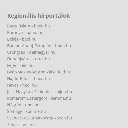
Regionális hírportálok
Bács-Kiskun - baon.hu
Baranya - bama.hu
Békés - beol.hu
Borsod-Abaúj-Zemplén - boon.hu
Csongrád - delmagyar.hu
Dunaújváros - duol.hu
Fejér - feol.hu
Győr-Moson-Sopron - kisalfold.hu
Hajdú-Bihar - haon.hu
Heves - heol.hu
Jász-Nagykun-Szolnok - szoljon.hu
Komárom-Esztergom - kemma.hu
Nógrád - nool.hu
Somogy - sonline.hu
Szabolcs-Szatmár-Bereg - szon.hu
Tolna - teol.hu