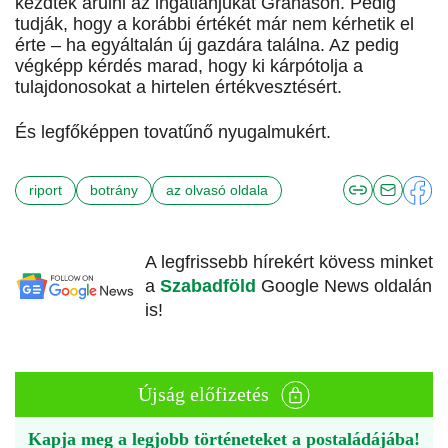
kezdték árulni az ingatlanjukat Gránáson. Pedig
tudják, hogy a korábbi értékét már nem kérhetik el
érte – ha egyáltalán új gazdára találna. Az pedig
végképp kérdés marad, hogy ki kárpótolja a
tulajdonosokat a hirtelen értékvesztésért.
És legfőképpen tovatűnő nyugalmukért.
riport
botrány
az olvasó oldala
A legfrissebb hírekért kövess minket
a
Szabadföld
Google News oldalán
is!
Újság előfizetés
Kapja meg a legjobb történeteket a postaládájába!