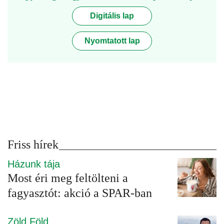
Digitális lap
Nyomtatott lap
Friss hírek
Házunk tája
Most éri meg feltölteni a
fagyasztót: akció a SPAR-ban
Zöld Föld