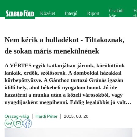
Családi
H
Közélet
Interjú
Riport
kör
tá
Nem kérik a hulladékot - Tiltakoznak,
de sokan máris menekülnének
A VÉRTES egyik katlanjában járunk, körülöttünk
lankák, erdők, szőlősorok. A domboldal házakkal
körbepöttyözve. A Gánthoz tartozó Gránás igazán
idilli hely, ahol békebeli nyugalom honol. Jó ide
hazatérni a munka után a közeli városokból, vagy
nyugdíjasként megpihenni. Eddig legalábbis jó volt…
Ország-világ
Hardi Péter
2015. 03. 20.