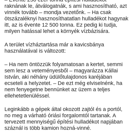
raknának le, átválogatnák, s ami hasznosítható, azt
vinnék tovább – mondja vezetőnk. – Ha csak
ötszázaléknyi hasznosíthatatlan hulladékot hagynak
itt, az is évente 12 500 tonna. Ez pedig ki tudja,
milyen hatással lehet a környék vízbázisára.
A terület vízháztartása már a kavicsbánya
használatával is változott:
– Ha nem öntözzük folyamatosan a kertet, semmi
sem lesz a veteményesből – magyarázza Kállai
István, aki néhány üdülőtulajdonos karéjában
ecseteli a helyzetet. – De ezt még elviselnénk, ha
nem fenyegetne bennünket az üzem a teljes
ellehetetlenüléssel.
Leginkább a gépek által okozott zajtól és a portól,
no meg a várható óriási forgalomtól tartanak. A
tervezett mennyiségű építési hulladékot napjában
száznál is több kamion hozná-vinné.