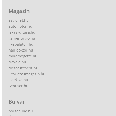
Magazin
astronet.hu
automotor.hu
lakaskultura.hu
gamer.origo.hu
likebalaton.hu
napidoktor.hu
mindmegette.hu
travelo.hu
dietaesfitnesz.hu
vitorlazasmagazin.hu
videkize.hu
tvmusor.hu
Bulvár
borsonline.hu