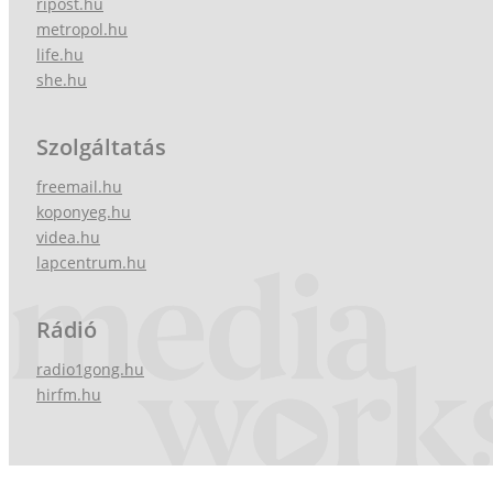
ripost.hu
metropol.hu
life.hu
she.hu
Szolgáltatás
freemail.hu
koponyeg.hu
videa.hu
lapcentrum.hu
Rádió
radio1gong.hu
hirfm.hu