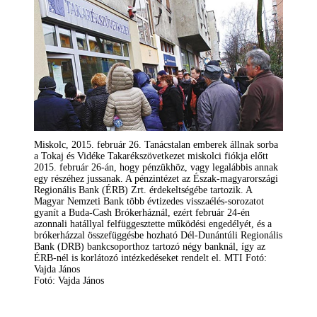
Miskolc, 2015. február 26. Tanácstalan emberek állnak sorba
a Tokaj és Vidéke Takarékszövetkezet miskolci fiókja előtt
2015. február 26-án, hogy pénzükhöz, vagy legalábbis annak
egy részéhez jussanak. A pénzintézet az Észak-magyarországi
Regionális Bank (ÉRB) Zrt. érdekeltségébe tartozik. A
Magyar Nemzeti Bank több évtizedes visszaélés-sorozatot
gyanít a Buda-Cash Brókerháznál, ezért február 24-én
azonnali hatállyal felfüggesztette működési engedélyét, és a
brókerházzal összefüggésbe hozható Dél-Dunántúli Regionális
Bank (DRB) bankcsoporthoz tartozó négy banknál, így az
ÉRB-nél is korlátozó intézkedéseket rendelt el. MTI Fotó:
Vajda János
Fotó: Vajda János