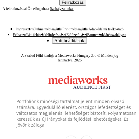
Feliratkozás
A feliratkozással Ön elfogadta a
Szabályzatunkat
Impresszum
Online médiaajánlat
Print médiaajánlat
Adatvédelmi tájékoztató
Felhasználási feltételek
Hirdetési ászf
Előfizetői ászf
Partnereink
Játékszabályzat
Süti beállítások
A Szabad Föld kiadója a Mediaworks Hungary Zrt. © Minden jog
fenntartva. 2026
Portfóliónk minőségi tartalmat jelent minden olvasó
számára. Egyedülálló elérést, országos lefedettséget és
változatos megjelenési lehetőséget biztosít. Folyamatosan
keressük az új irányokat és fejlődési lehetőségeket. Ez
jövőnk záloga.