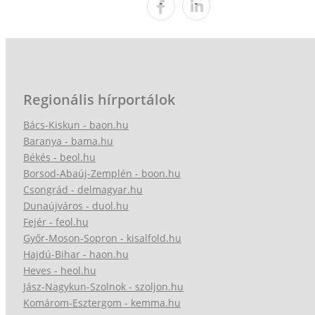
Regionális hírportálok
Bács-Kiskun - baon.hu
Baranya - bama.hu
Békés - beol.hu
Borsod-Abaúj-Zemplén - boon.hu
Csongrád - delmagyar.hu
Dunaújváros - duol.hu
Fejér - feol.hu
Győr-Moson-Sopron - kisalfold.hu
Hajdú-Bihar - haon.hu
Heves - heol.hu
Jász-Nagykun-Szolnok - szoljon.hu
Komárom-Esztergom - kemma.hu