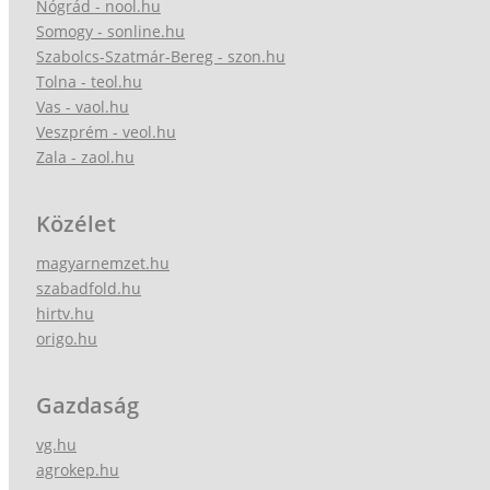
Nógrád - nool.hu
Somogy - sonline.hu
Szabolcs-Szatmár-Bereg - szon.hu
Tolna - teol.hu
Vas - vaol.hu
Veszprém - veol.hu
Zala - zaol.hu
Közélet
magyarnemzet.hu
szabadfold.hu
hirtv.hu
origo.hu
Gazdaság
vg.hu
agrokep.hu