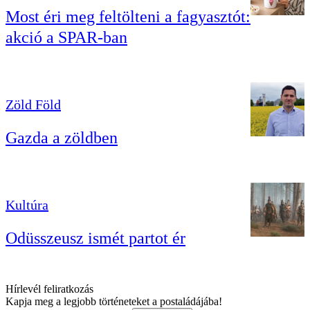
Most éri meg feltölteni a fagyasztót:
akció a SPAR-ban
Zöld Föld
Gazda a zöldben
Kultúra
Odüsszeusz ismét partot ér
Hírlevél feliratkozás
Kapja meg a legjobb történeteket a postaládájába!