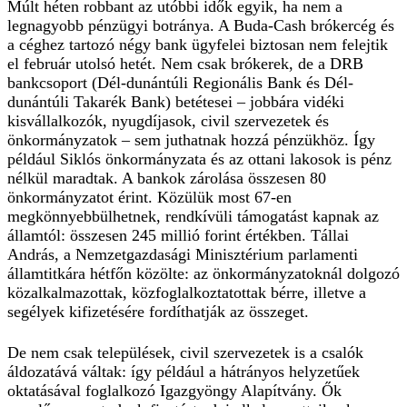
Múlt héten robbant az utóbbi idők egyik, ha nem a
legnagyobb pénzügyi botránya. A Buda-Cash brókercég és
a céghez tartozó négy bank ügyfelei biztosan nem felejtik
el február utolsó hetét. Nem csak brókerek, de a DRB
bankcsoport (Dél-dunántúli Regionális Bank és Dél-
dunántúli Takarék Bank) betétesei – jobbára vidéki
kisvállalkozók, nyugdíjasok, civil szervezetek és
önkormányzatok – sem juthatnak hozzá pénzükhöz. Így
például Siklós önkormányzata és az ottani lakosok is pénz
nélkül maradtak. A bankok zárolása összesen 80
önkormányzatot érint. Közülük most 67-en
megkönnyebbülhetnek, rendkívüli támogatást kapnak az
államtól: összesen 245 millió forint értékben. Tállai
András, a Nemzetgazdasági Minisztérium parlamenti
államtitkára hétfőn közölte: az önkormányzatoknál dolgozó
közalkalmazottak, közfoglalkoztatottak bérre, illetve a
segélyek kifizetésére fordíthatják az összeget.
De nem csak települések, civil szervezetek is a csalók
áldozatává váltak: így például a hátrányos helyzetűek
oktatásával foglalkozó Igazgyöngy Alapítvány. Ők