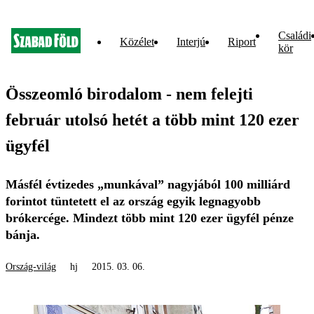
Családi
Közélet
Interjú
Riport
kör
Összeomló birodalom - nem felejti
február utolsó hetét a több mint 120 ezer
ügyfél
Másfél évtizedes „munkával” nagyjából 100 milliárd
forintot tüntetett el az ország egyik legnagyobb
brókercége. Mindezt több mint 120 ezer ügyfél pénze
bánja.
Ország-világ
hj
2015. 03. 06.