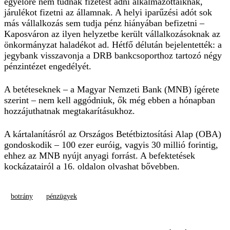
egyelőre nem tudnak fizetést adni alkalmazottaiknak,
járulékot fizetni az államnak. A helyi iparűzési adót sok
más vállalkozás sem tudja pénz hiányában befizetni –
Kaposváron az ilyen helyzetbe került vállalkozásoknak az
önkormányzat haladékot ad. Hétfő délután bejelentették: a
jegybank visszavonja a DRB bankcsoporthoz tartozó négy
pénzintézet engedélyét.
A betéteseknek – a Magyar Nemzeti Bank (MNB) ígérete
szerint – nem kell aggódniuk, ők még ebben a hónapban
hozzájuthatnak megtakarításukhoz.
A kártalanításról az Országos Betétbiztosítási Alap (OBA)
gondoskodik – 100 ezer euróig, vagyis 30 millió forintig,
ehhez az MNB nyújt anyagi forrást. A befektetések
kockázatairól a 16. oldalon olvashat bővebben.
botrány
pénzügyek