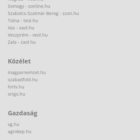
Somogy - sonline.hu
Szabolcs-Szatmár-Bereg - szon.hu
Tolna - teol.hu
Vas - vaol.hu
Veszprém - veol.hu
Zala - zaol.hu
Közélet
magyarnemzet.hu
szabadfold.hu
hirtv.hu
origo.hu
Gazdaság
vg.hu
agrokep.hu