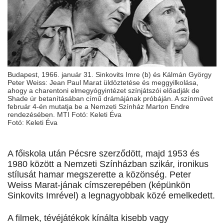
Budapest, 1966. január 31. Sinkovits Imre (b) és Kálmán György
Peter Weiss: Jean Paul Marat üldöztetése és meggyilkolása,
ahogy a charentoni elmegyógyintézet színjátszói előadják de
Shade úr betanításában című drámájának próbáján. A színművet
február 4-én mutatja be a Nemzeti Színház Marton Endre
rendezésében. MTI Fotó: Keleti Éva
Fotó: Keleti Éva
A főiskola után Pécsre szerződött, majd 1953 és
1980 között a Nemzeti Színházban szikár, ironikus
stílusát hamar megszerette a közönség. Peter
Weiss Marat-jának címszerepében (képünkön
Sinkovits Imrével) a legnagyobbak közé emelkedett.
A filmek, tévéjátékok kínálta kisebb vagy