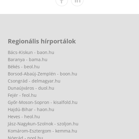
Regionális hírportálok
Bács-Kiskun - baon.hu
Baranya - bama.hu
Békés - beol.hu
Borsod-Abaúj-Zemplén - boon.hu
Csongrád - delmagyar.hu
Dunaújváros - duol.hu
Fejér - feol.hu
Győr-Moson-Sopron - kisalfold.hu
Hajdú-Bihar - haon.hu
Heves - heol.hu
Jász-Nagykun-Szolnok - szoljon.hu
Komárom-Esztergom - kemma.hu
Nógrád - nool.hu