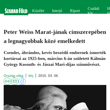
Családi
H
Közélet
Interjú
Riport
kör
tá
Peter Weiss Marat-jának címszerepében
a legnagyobbak közé emelkedett
Csendes, ábrándos, kevés beszédű embernek ismerték
kortársai az 1925-ben, március 6-án született Kálmán
György Kossuth- és Jászai Mari-díjas színművészt.
Ország-világ
bhj
2015. 03. 06.