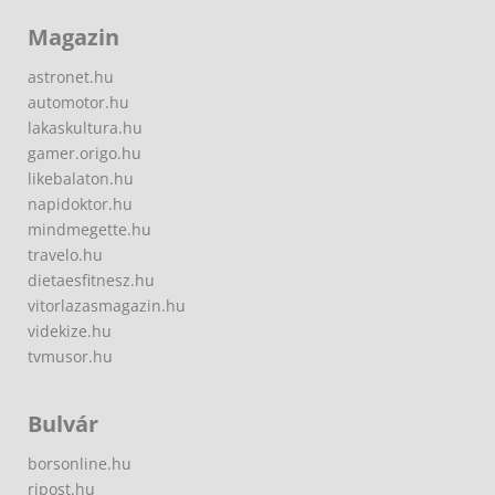
Magazin
astronet.hu
automotor.hu
lakaskultura.hu
gamer.origo.hu
likebalaton.hu
napidoktor.hu
mindmegette.hu
travelo.hu
dietaesfitnesz.hu
vitorlazasmagazin.hu
videkize.hu
tvmusor.hu
Bulvár
borsonline.hu
ripost.hu