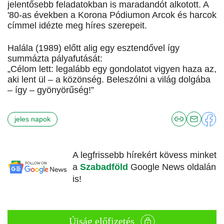
jelentősebb feladatokban is maradandót alkotott. A
'80-as években a Korona Pódiumon Arcok és harcok
címmel idézte meg híres szerepeit.
Halála (1989) előtt alig egy esztendővel így
summázta pályafutását:
„Célom lett: legalább egy gondolatot vigyen haza az,
aki lent ül – a közönség. Beleszólni a világ dolgába
– így – gyönyörűség!”
jeles napok
A legfrissebb hírekért kövess minket
a
Szabadföld
Google News oldalán
is!
Újság előfizetés