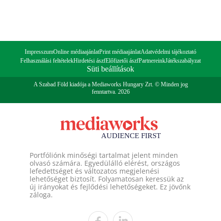
Impresszum
Online médiaajánlat
Print médiaajánlat
Adatvédelmi tájékoztató
Felhasználási feltételek
Hirdetési ászf
Előfizetői ászf
Partnereink
Játékszabályzat
Süti beállítások
A Szabad Föld kiadója a Mediaworks Hungary Zrt. © Minden jog
fenntartva. 2026
Portfóliónk minőségi tartalmat jelent minden
olvasó számára. Egyedülálló elérést, országos
lefedettséget és változatos megjelenési
lehetőséget biztosít. Folyamatosan keressük az
új irányokat és fejlődési lehetőségeket. Ez jövőnk
záloga.