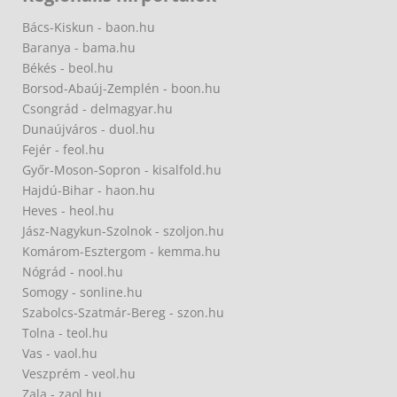
Bács-Kiskun - baon.hu
Baranya - bama.hu
Békés - beol.hu
Borsod-Abaúj-Zemplén - boon.hu
Csongrád - delmagyar.hu
Dunaújváros - duol.hu
Fejér - feol.hu
Győr-Moson-Sopron - kisalfold.hu
Hajdú-Bihar - haon.hu
Heves - heol.hu
Jász-Nagykun-Szolnok - szoljon.hu
Komárom-Esztergom - kemma.hu
Nógrád - nool.hu
Somogy - sonline.hu
Szabolcs-Szatmár-Bereg - szon.hu
Tolna - teol.hu
Vas - vaol.hu
Veszprém - veol.hu
Zala - zaol.hu