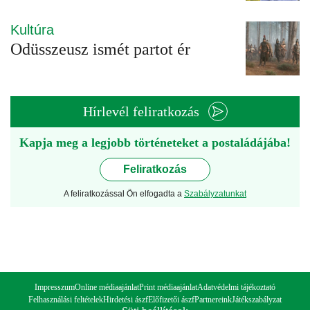
Kultúra
Odüsszeusz ismét partot ér
Hírlevél feliratkozás
Kapja meg a legjobb történeteket a postaládájába!
Feliratkozás
A feliratkozással Ön elfogadta a
Szabályzatunkat
Impresszum
Online médiaajánlat
Print médiaajánlat
Adatvédelmi tájékoztató
Felhasználási feltételek
Hirdetési ászf
Előfizetői ászf
Partnereink
Játékszabályzat