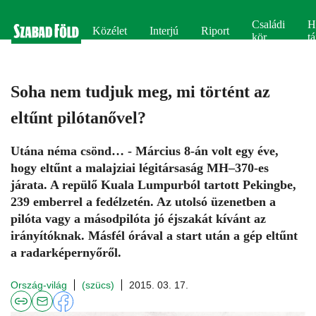
Családi
H
Közélet
Interjú
Riport
kör
tá
Soha nem tudjuk meg, mi történt az
eltűnt pilótanővel?
Utána néma csönd… - Március 8-án volt egy éve,
hogy eltűnt a malajziai légitársaság MH–370-es
járata. A repülő Kuala Lumpurból tartott Pekingbe,
239 emberrel a fedélzetén. Az utolsó üzenetben a
pilóta vagy a másodpilóta jó éjszakát kívánt az
irányítóknak. Másfél órával a start után a gép eltűnt
a radarképernyőről.
Ország-világ
(szücs)
2015. 03. 17.