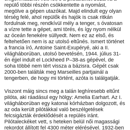
repülő többi részén csökkentette a nyomást,
megölve a gépen utazókat. Majd elindult egy olyan
térség felé, ahol repülők és hajók is csak ritkán
fordulnak meg, rendkívül mély a tenger, s óvatosan
a vízre tette a gépet, ami törés, és így nyom nélkül
az óceán fenekére süllyedt. Nem ez az első, és
feltehetően nem is az utolsó eltűnés. Ismert történet
a francia író, Antoine Saint-Exupéryé, aki a II.
világháborúban, utolsó bevetésén, 1944. július 31-
én éjjel indult el Lockheed P–38-as gépével, de
soha többé nem tért vissza a bázisra. Gépét csak
2000-ben találták meg Marseilles partjainál a
tengerben, de hogy mi történt, azóta is találgatják.
Viszont máig sincs meg a talán leghíresebb eltűnt
pilóta, aki ráadásul egy hölgy: Amelia Earhart. Az I.
világháborúban egy katonai kórházban dolgozott, és
az oda került pilótákkal való beszélgetések
felcsigázták érdeklődését a repülés iránt.
Pilótaleckéket vett, s heteken belül női magassági
rekordot állított fel 4300 méter elérésével. 1932-ben