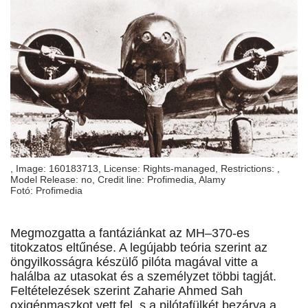
, Image: 160183713, License: Rights-managed, Restrictions: ,
Model Release: no, Credit line: Profimedia, Alamy
Fotó: Profimedia
Megmozgatta a fantáziánkat az MH–370-es
titokzatos eltűnése. A legújabb teória szerint az
öngyilkosságra készülő pilóta magával vitte a
halálba az utasokat és a személyzet többi tagját.
Feltételezések szerint Zaharie Ahmed Sah
oxigénmaszkot vett fel, s a pilótafülkét bezárva a