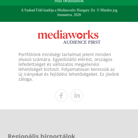
Süti beállítások
A Szabad Föld kiadója a Mediaworks Hungary Zrt. © Minden jog
fenntartva. 2026
Portfóliónk minőségi tartalmat jelent minden
olvasó számára. Egyedülálló elérést, országos
lefedettséget és változatos megjelenési
lehetőséget biztosít. Folyamatosan keressük az
új irányokat és fejlődési lehetőségeket. Ez jövőnk
záloga.
Regionális hírportálok