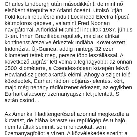
Charles Lindbergh után másodikként, de mint nő
elsőként átrepülte az Atlanti-óceánt. Utolsó útján
Föld körüli repülésre indult Lockheed Electra típusú
kétmotoros gépével, valamint Fred Noonan
navigátorral. A floridai Miamiból indultak 1937. június
1-jén. Innen Brazíliába repültek, majd az afrikai
kontinenst átszelve érkeztek Indiába. Következett
Indonézia, Új-Guinea; addig mintegy 32 ezer
kilométert tettek meg, persze több leszállással. A
következő „ugrás” lett volna a legnagyobb: az onnan
3500 kilométerre, a Csendes-óceán közepén fekvő
Howland-szigetet akarták elérni. Ahogy a sziget felé
közeledtek, Earhart rádión időjárás-jelentést kért,
majd még néhány rádióüzenet érkezett, az egyikben
Earhart alacsony üzemanyagszintet jelentett. S
aztán csönd…
Az Amerikai Haditengerészet azonnal megkezdte a
kutatást, de hiába kereste 66 repülőgép és 9 hajó,
nem találtak semmit, sem roncsokat, sem
üzemanyagfoltot a vízen. A közvélekedés szerint a