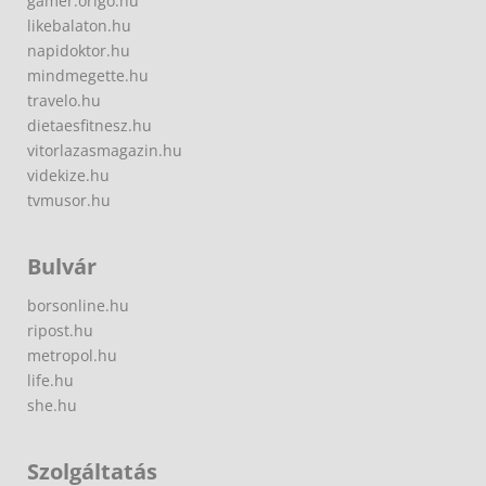
gamer.origo.hu
likebalaton.hu
napidoktor.hu
mindmegette.hu
travelo.hu
dietaesfitnesz.hu
vitorlazasmagazin.hu
videkize.hu
tvmusor.hu
Bulvár
borsonline.hu
ripost.hu
metropol.hu
life.hu
she.hu
Szolgáltatás