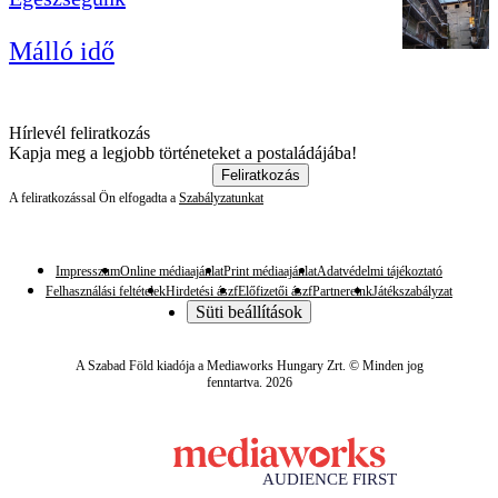
Málló idő
Hírlevél feliratkozás
Kapja meg a legjobb történeteket a postaládájába!
Feliratkozás
A feliratkozással Ön elfogadta a
Szabályzatunkat
Impresszum
Online médiaajánlat
Print médiaajánlat
Adatvédelmi tájékoztató
Felhasználási feltételek
Hirdetési ászf
Előfizetői ászf
Partnereink
Játékszabályzat
Süti beállítások
A Szabad Föld kiadója a Mediaworks Hungary Zrt. © Minden jog
fenntartva. 2026