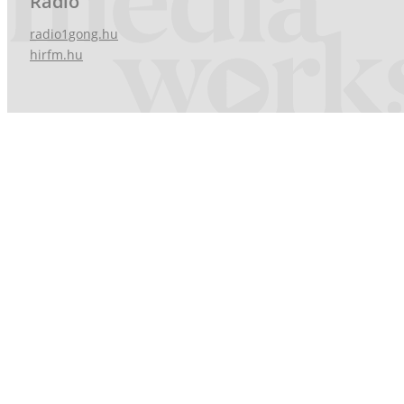
Rádió
radio1gong.hu
hirfm.hu