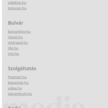
videkize.hu
tvmusor.hu
Bulvár
borsonline.hu
ripost.hu
metropol.hu
life.hu
she.hu
Szolgáltatás
freemail.hu
koponyeg.hu
videa.hu
lapcentrum.hu