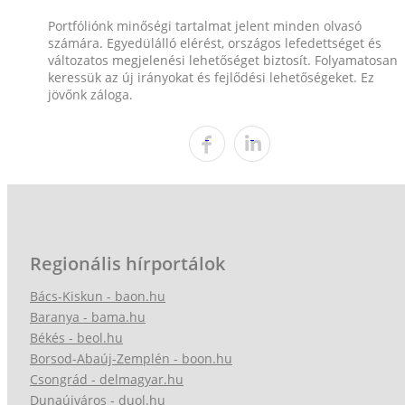
Portfóliónk minőségi tartalmat jelent minden olvasó
számára. Egyedülálló elérést, országos lefedettséget és
változatos megjelenési lehetőséget biztosít. Folyamatosan
keressük az új irányokat és fejlődési lehetőségeket. Ez
jövőnk záloga.
Regionális hírportálok
Bács-Kiskun - baon.hu
Baranya - bama.hu
Békés - beol.hu
Borsod-Abaúj-Zemplén - boon.hu
Csongrád - delmagyar.hu
Dunaújváros - duol.hu