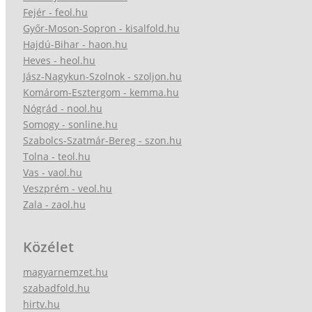
Fejér - feol.hu
Győr-Moson-Sopron - kisalfold.hu
Hajdú-Bihar - haon.hu
Heves - heol.hu
Jász-Nagykun-Szolnok - szoljon.hu
Komárom-Esztergom - kemma.hu
Nógrád - nool.hu
Somogy - sonline.hu
Szabolcs-Szatmár-Bereg - szon.hu
Tolna - teol.hu
Vas - vaol.hu
Veszprém - veol.hu
Zala - zaol.hu
Közélet
magyarnemzet.hu
szabadfold.hu
hirtv.hu