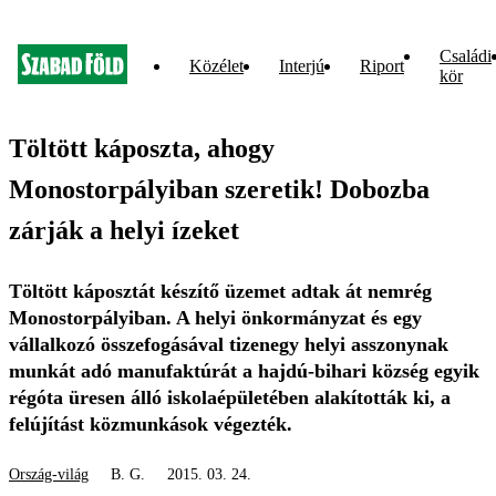
Családi
Közélet
Interjú
Riport
kör
Töltött káposzta, ahogy
Monostorpályiban szeretik! Dobozba
zárják a helyi ízeket
Töltött káposztát készítő üzemet adtak át nemrég
Monostorpályiban. A helyi önkormányzat és egy
vállalkozó összefogásával tizenegy helyi asszonynak
munkát adó manufaktúrát a hajdú-bihari község egyik
régóta üresen álló iskolaépületében alakították ki, a
felújítást közmunkások végezték.
Ország-világ
B. G.
2015. 03. 24.