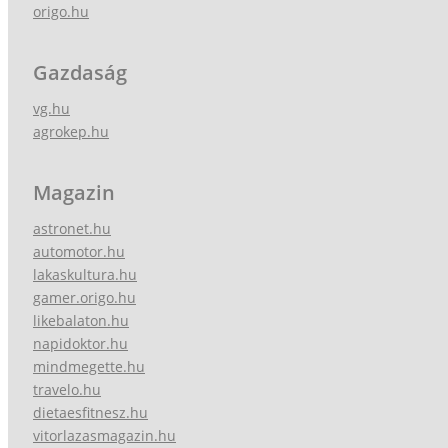
origo.hu
Gazdaság
vg.hu
agrokep.hu
Magazin
astronet.hu
automotor.hu
lakaskultura.hu
gamer.origo.hu
likebalaton.hu
napidoktor.hu
mindmegette.hu
travelo.hu
dietaesfitnesz.hu
vitorlazasmagazin.hu