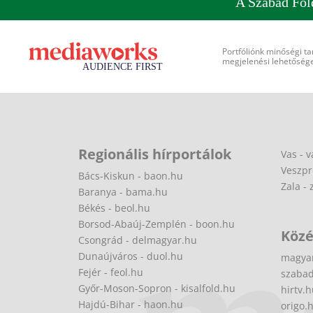
A Szabad Föl
Portfóliónk minőségi ta
megjelenési lehetőséget
Regionális hírportálok
Vas - v
Veszpr
Bács-Kiskun - baon.hu
Zala - 
Baranya - bama.hu
Békés - beol.hu
Borsod-Abaúj-Zemplén - boon.hu
Közé
Csongrád - delmagyar.hu
Dunaújváros - duol.hu
magya
Fejér - feol.hu
szabad
Győr-Moson-Sopron - kisalfold.hu
hirtv.
Hajdú-Bihar - haon.hu
origo.