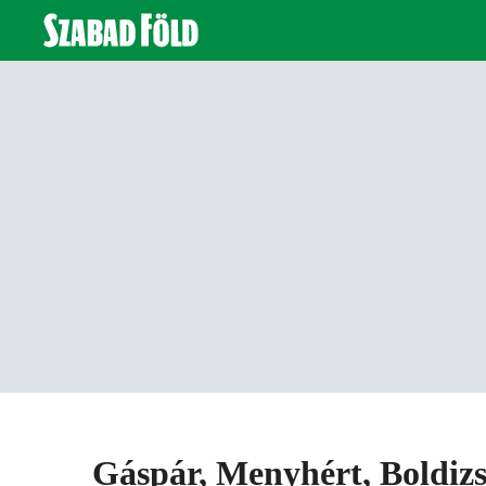
Gáspár, Menyhért, Boldizsá