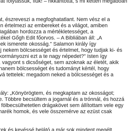
át folytassuk, fiúk! – rikkantotta, s mi ketten megadóan
át, észreveszi a megfoghatatlant. Nem vész el a
 értelmezi az embereket és a világot, amiben
 Magában hordozza a mértékletességet, a
tékel Gőgh Edit főorvos. – A Bibliában áll: „A
ek ismerete okosság.” Salamon király így
 nekem bölcsességet és értelmet, hogy tudjak ki- és
 kormányozni ezt a te nagy népedet?” Isten így
, vagyont s dicsőséget, sem azoknak az életét, akik
 hanem bölcsességet és tudományt kértél, hogy
vá tettelek: megadom neked a bölcsességet és a
ály: „Könyörögtem, és megkaptam az okosságot;
e. Többre becsültem a jogarnál és a trónnál, és hozzá
fölbecsülhetetlen drágakövet sem állítottam vele egy
 marék homok, és vele összemérve az ezüst csak
erek és kevéssé belátó a már sok mindent megélt