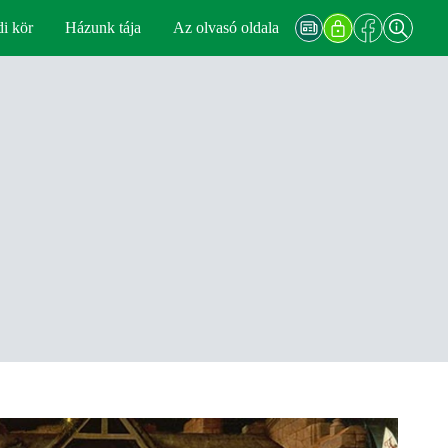
di kör
Házunk tája
Az olvasó oldala