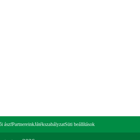
ői ászf
Partnereink
Játékszabályzat
Süti beállítások