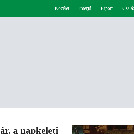
Közélet
Interjú
Riport
Csalá
r, a napkeleti