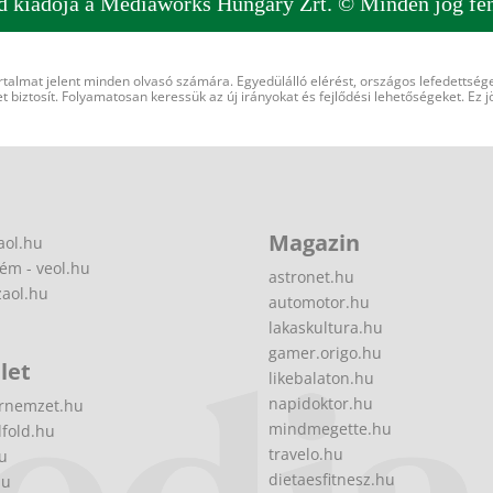
d kiadója a Mediaworks Hungary Zrt. © Minden jog fen
rtalmat jelent minden olvasó számára. Egyedülálló elérést, országos lefedettsége
 biztosít. Folyamatosan keressük az új irányokat és fejlődési lehetőségeket. Ez j
Magazin
aol.hu
ém - veol.hu
astronet.hu
zaol.hu
automotor.hu
lakaskultura.hu
gamer.origo.hu
let
likebalaton.hu
napidoktor.hu
rnemzet.hu
mindmegette.hu
fold.hu
travelo.hu
hu
dietaesfitnesz.hu
hu