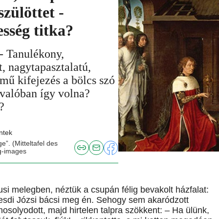
zülöttet -
esség titka?
 - Tanulékony,
t, nagytapasztalatú,
mű kifejezés a bölcs szó
valóban így volna?
?
ntek
. (Mitteltafel des
kg-images
iusi melegben, néztük a csupán félig bevakolt házfalat:
esdi Józsi bácsi meg én. Sehogy sem akaródzott
elmosolyodott, majd hirtelen talpra szökkent: – Ha ülünk,