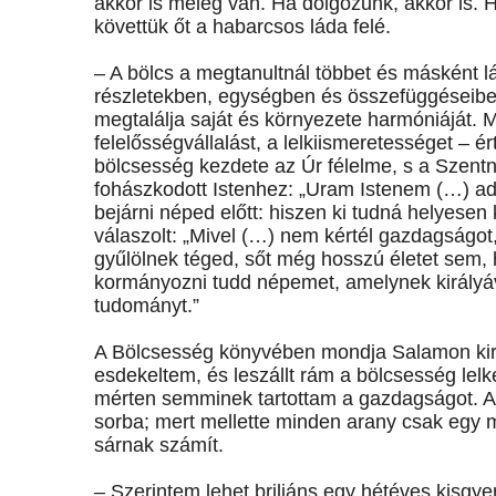
akkor is meleg van. Ha dolgozunk, akkor is. H
követtük őt a habarcsos láda felé.
– A bölcs a megtanultnál többet és másként l
részletekben, egységben és összefüggéseiben
megtalálja saját és környezete harmóniáját.
felelősségvállalást, a lelkiismeretességet – ér
bölcsesség kezdete az Úr félelme, s a Szentn
fohászkodott Istenhez: „Uram Istenem (…) adj
bejárni néped előtt: hiszen ki tudná helyesen
válaszolt: „Mivel (…) nem kértél gazdagságot
gyűlölnek téged, sőt még hosszú életet sem,
kormányozni tudd népemet, amelynek királyá
tudományt.”
A Bölcsesség könyvében mondja Salamon kir
esdekeltem, és leszállt rám a bölcsesség lelk
mérten semminek tartottam a gazdagságot. A 
sorba; mert mellette minden arany csak egy
sárnak számít.
– Szerintem lehet briliáns egy hétéves kisgy