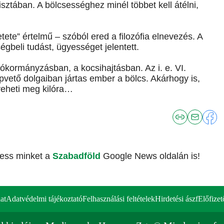
sztában. A bölcsességhez minél többet kell átélni,
ete” értelmű – szóból ered a filozófia elnevezés. A
égbeli tudást, ügyességet jelentett.
ajókormányzásban, a kocsihajtásban. Az i. e. VI.
apvető dolgaiban jártas ember a bölcs. Akárhogy is,
veheti meg kilóra…
vess minket a
Szabadföld
Google News oldalán is!
at
Adatvédelmi tájékoztató
Felhasználási feltételek
Hirdetési ászf
Előfizet