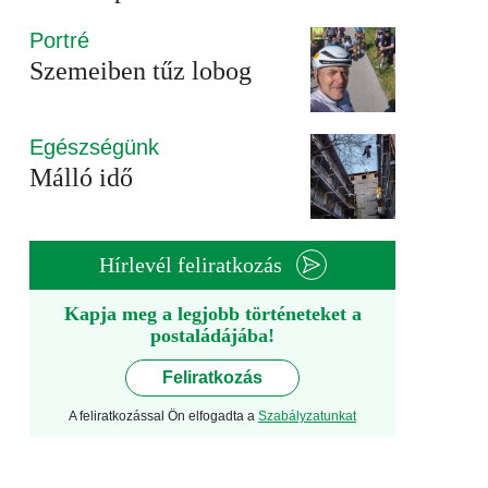
Portré
Szemeiben tűz lobog
Egészségünk
Málló idő
Hírlevél feliratkozás
Kapja meg a legjobb történeteket a
postaládájába!
Feliratkozás
A feliratkozással Ön elfogadta a
Szabályzatunkat