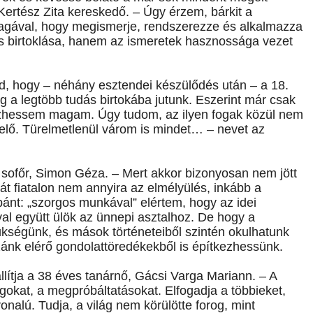
 Kertész Zita kereskedő. – Úgy érzem, bárkit a
agával, hogy megismerje, rendszerezze és alkalmazza
s birtoklása, hanem az ismeretek hasznossága vezet
d, hogy – néhány esztendei készülődés után – a 18.
lag a legtöbb tudás birtokába jutunk. Eszerint már csak
ezhessem magam. Úgy tudom, az ilyen fogak közül nem
 elő. Türelmetlenül várom is mindet… – nevet az
 sofőr, Simon Géza. – Mert akkor bizonyosan nem jött
át fiatalon nem annyira az elmélyülés, inkább a
 bánt: „szorgos munkával” elértem, hogy az idei
al együtt ülök az ünnepi asztalhoz. De hogy a
ükségünk, és mások történeteiből szintén okulhatunk
zánk elérő gondolattöredékekből is építkezhessünk.
llítja a 38 éves tanárnő, Gácsi Varga Mariann. – A
ágokat, a megpróbáltatásokat. Elfogadja a többieket,
onalú. Tudja, a világ nem körülötte forog, mint