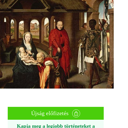
Újság előfizetés
Kapja meg a legjobb történeteket a