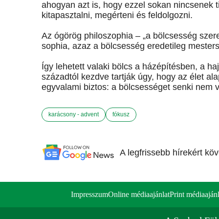
ahogyan azt is, hogy ezzel sokan nincsenek ti
kitapasztalni, megérteni és feldolgozni.
Az ógörög philoszophia – „a bölcsesség szeret
sophia, azaz a bölcsesség eredetileg mesters
Így lehetett valaki bölcs a házépítésben, a h
századtól kezdve tartják úgy, hogy az élet al
egyvalami biztos: a bölcsességet senki nem 
karácsony - advent
fókusz
A legfrissebb hírekért kö
Impresszum
Online médiaajánlat
Print médiaajánl