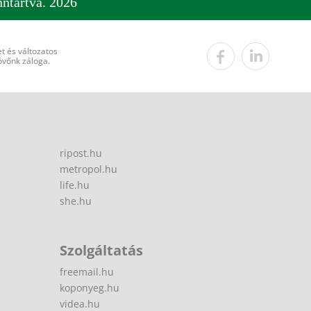
ntartva. 2026
t és változatos
övőnk záloga.
ripost.hu
metropol.hu
life.hu
she.hu
Szolgáltatás
freemail.hu
koponyeg.hu
videa.hu