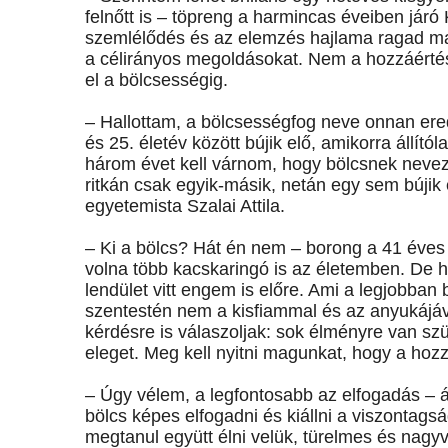
felnőtt is – töpreng a harmincas éveiben járó
szemlélődés és az elemzés hajlama ragad m
a célirányos megoldásokat. Nem a hozzáérté
el a bölcsességig.
– Hallottam, a bölcsességfog neve onnan ere
és 25. életév között bújik elő, amikorra állító
három évet kell várnom, hogy bölcsnek nev
ritkán csak egyik-másik, netán egy sem bújik
egyetemista Szalai Attila.
– Ki a bölcs? Hát én nem – borong a 41 éves
volna több kacskaringó is az életemben. De h
lendület vitt engem is előre. Ami a legjobban
szentestén nem a kisfiammal és az anyukájáv
kérdésre is válaszoljak: sok élményre van sz
eleget. Meg kell nyitni magunkat, hogy a hoz
– Úgy vélem, a legfontosabb az elfogadás – á
bölcs képes elfogadni és kiállni a viszontags
megtanul együtt élni velük, türelmes és nagyv