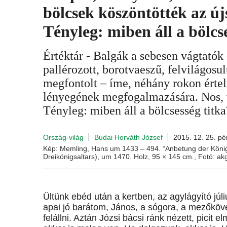
bölcsek köszöntötték az újs
Tényleg: miben áll a bölcs
Értéktár - Balgák a sebesen vágtatók
pallérozott, borotvaeszű, felvilágosul
megfontolt – íme, néhány rokon értel
lényegének megfogalmazására. Nos, 
Tényleg: miben áll a bölcsesség titka
Ország-világ
Budai Horváth József
2015. 12. 25. pé
Kép: Memling, Hans um 1433 – 494. “Anbetung der Könige”
Dreikönigsaltars), um 1470. Holz, 95 × 145 cm., Fotó: a
Ültünk ebéd után a kertben, az agylágyító júl
apai jó barátom, János, a sógora, a mezőköv
felállni. Aztán Józsi bácsi ránk nézett, picit 