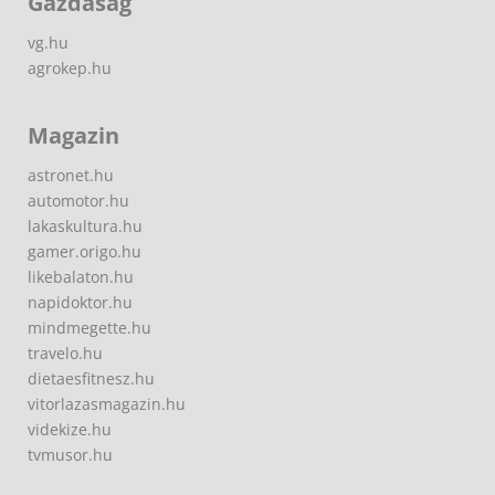
Gazdaság
vg.hu
agrokep.hu
Magazin
astronet.hu
automotor.hu
lakaskultura.hu
gamer.origo.hu
likebalaton.hu
napidoktor.hu
mindmegette.hu
travelo.hu
dietaesfitnesz.hu
vitorlazasmagazin.hu
videkize.hu
tvmusor.hu