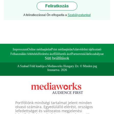
Feliratkozás
A feliratkozással Ön elfogadta a
Szabályzatunkat
Impresszum
Online médiaajánlat
Print médiaajánlat
Adatvédelmi tájékoztató
Felhasználási feltételek
Hirdetési ászf
Előfizetői ászf
Partnereink
Játékszabályzat
Süti beállítások
A Szabad Föld kiadója a Mediaworks Hungary Zrt. © Minden jog
fenntartva. 2026
Portfóliónk minőségi tartalmat jelent minden
olvasó számára. Egyedülálló elérést, országos
lefedettséget és változatos megjelenési