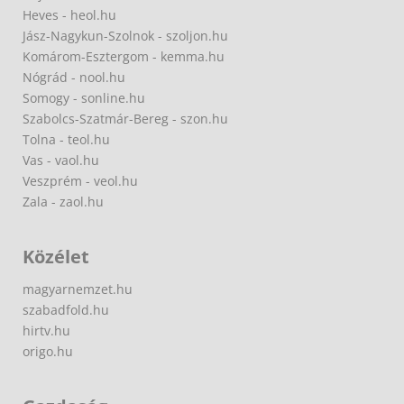
Heves - heol.hu
Jász-Nagykun-Szolnok - szoljon.hu
Komárom-Esztergom - kemma.hu
Nógrád - nool.hu
Somogy - sonline.hu
Szabolcs-Szatmár-Bereg - szon.hu
Tolna - teol.hu
Vas - vaol.hu
Veszprém - veol.hu
Zala - zaol.hu
Közélet
magyarnemzet.hu
szabadfold.hu
hirtv.hu
origo.hu