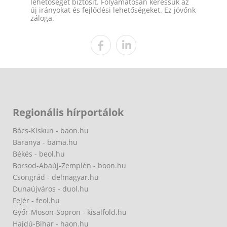
lehetőséget biztosít. Folyamatosan keressük az
új irányokat és fejlődési lehetőségeket. Ez jövőnk
záloga.
Regionális hírportálok
Bács-Kiskun - baon.hu
Baranya - bama.hu
Békés - beol.hu
Borsod-Abaúj-Zemplén - boon.hu
Csongrád - delmagyar.hu
Dunaújváros - duol.hu
Fejér - feol.hu
Győr-Moson-Sopron - kisalfold.hu
Hajdú-Bihar - haon.hu