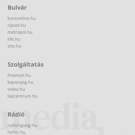
Bulvár
borsonline.hu
ripost.hu
metropol.hu
life.hu
she.hu
Szolgáltatás
freemail.hu
koponyeg.hu
videa.hu
lapcentrum.hu
Rádió
radio1gong.hu
hirfm.hu