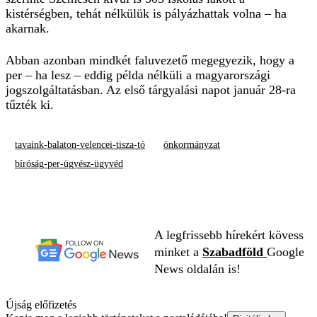
kistérségben, tehát nélkülük is pályázhattak volna – ha
akarnak.
Abban azonban mindkét faluvezető megegyezik, hogy a
per – ha lesz – eddig példa nélküli a magyarországi
jogszolgáltatásban. Az első tárgyalási napot január 28-ra
tűzték ki.
tavaink-balaton-velencei-tisza-tó
önkormányzat
bíróság-per-ügyész-ügyvéd
A legfrissebb hírekért kövess
minket a
Szabadföld
Google
News oldalán is!
Újság előfizetés