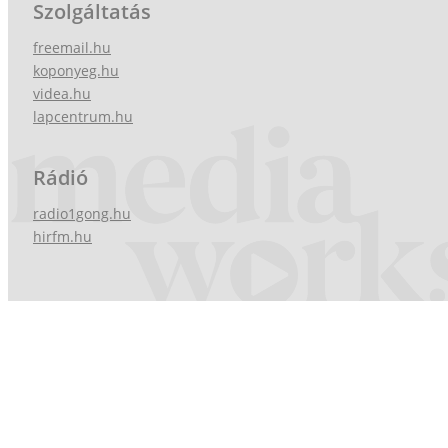
Szolgáltatás
freemail.hu
koponyeg.hu
videa.hu
lapcentrum.hu
Rádió
radio1gong.hu
hirfm.hu