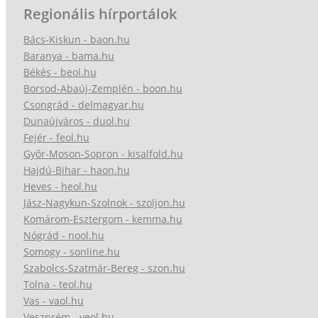
Regionális hírportálok
Bács-Kiskun - baon.hu
Baranya - bama.hu
Békés - beol.hu
Borsod-Abaúj-Zemplén - boon.hu
Csongrád - delmagyar.hu
Dunaújváros - duol.hu
Fejér - feol.hu
Győr-Moson-Sopron - kisalfold.hu
Hajdú-Bihar - haon.hu
Heves - heol.hu
Jász-Nagykun-Szolnok - szoljon.hu
Komárom-Esztergom - kemma.hu
Nógrád - nool.hu
Somogy - sonline.hu
Szabolcs-Szatmár-Bereg - szon.hu
Tolna - teol.hu
Vas - vaol.hu
Veszprém - veol.hu