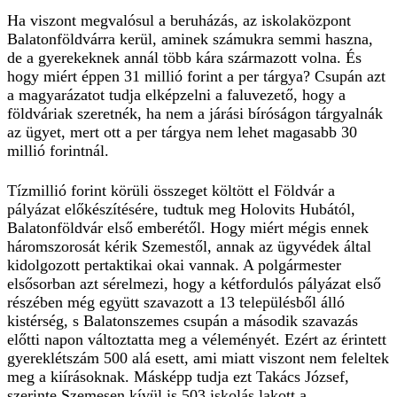
Ha viszont megvalósul a beruházás, az iskolaközpont
Balatonföldvárra kerül, aminek számukra semmi haszna,
de a gyerekeknek annál több kára származott volna. És
hogy miért éppen 31 millió forint a per tárgya? Csupán azt
a magyarázatot tudja elképzelni a faluvezető, hogy a
földváriak szeretnék, ha nem a járási bíróságon tárgyalnák
az ügyet, mert ott a per tárgya nem lehet magasabb 30
millió forintnál.
Tízmillió forint körüli összeget költött el Földvár a
pályázat előkészítésére, tudtuk meg Holovits Hubától,
Balatonföldvár első emberétől. Hogy miért mégis ennek
háromszorosát kérik Szemestől, annak az ügyvédek által
kidolgozott pertaktikai okai vannak. A polgármester
elsősorban azt sérelmezi, hogy a kétfordulós pályázat első
részében még együtt szavazott a 13 településből álló
kistérség, s Balatonszemes csupán a második szavazás
előtti napon változtatta meg a véleményét. Ezért az érintett
gyereklétszám 500 alá esett, ami miatt viszont nem feleltek
meg a kiírásoknak. Másképp tudja ezt Takács József,
szerinte Szemesen kívül is 503 iskolás lakott a