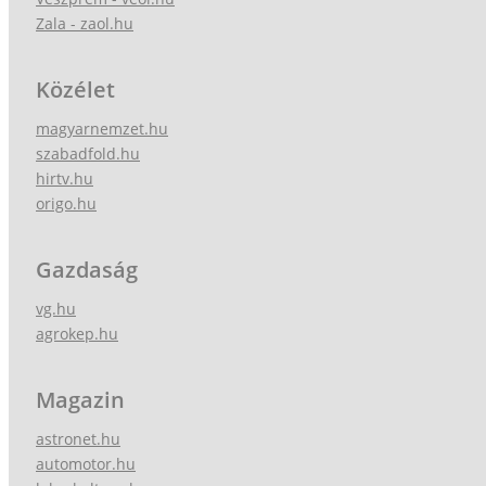
Zala - zaol.hu
Közélet
magyarnemzet.hu
szabadfold.hu
hirtv.hu
origo.hu
Gazdaság
vg.hu
agrokep.hu
Magazin
astronet.hu
automotor.hu