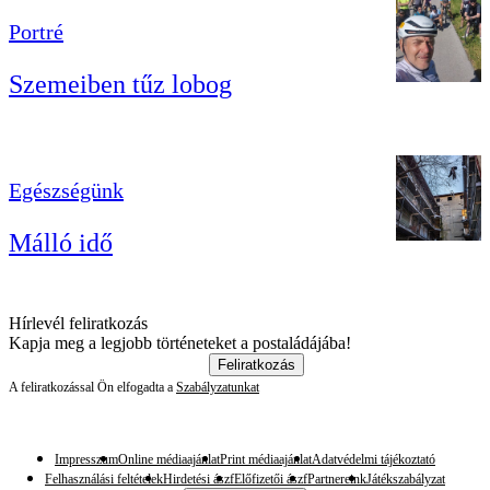
Portré
Szemeiben tűz lobog
Egészségünk
Málló idő
Hírlevél feliratkozás
Kapja meg a legjobb történeteket a postaládájába!
Feliratkozás
A feliratkozással Ön elfogadta a
Szabályzatunkat
Impresszum
Online médiaajánlat
Print médiaajánlat
Adatvédelmi tájékoztató
Felhasználási feltételek
Hirdetési ászf
Előfizetői ászf
Partnereink
Játékszabályzat