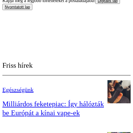
Kapja meg a legjobb történeteket a postaládájába!
Digitális lap
Nyomtatott lap
Friss hírek
Egészségünk
Milliárdos feketepiac: Így hálózták
be Európát a kínai vape-ek