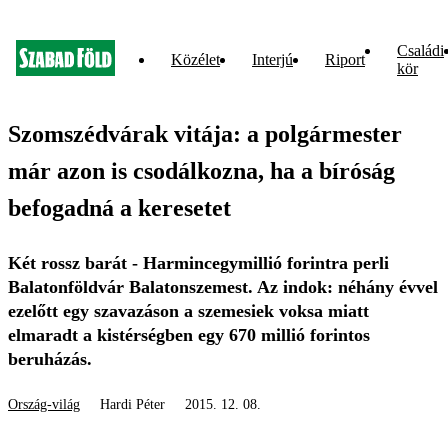
Családi
Közélet
Interjú
Riport
kör
Szomszédvárak vitája: a polgármester
már azon is csodálkozna, ha a bíróság
befogadná a keresetet
Két rossz barát - Harmincegymillió forintra perli
Balatonföldvár Balatonszemest. Az indok: néhány évvel
ezelőtt egy szavazáson a szemesiek voksa miatt
elmaradt a kistérségben egy 670 millió forintos
beruházás.
Ország-világ
Hardi Péter
2015. 12. 08.