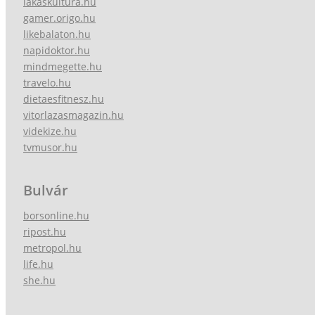
lakaskultura.hu
gamer.origo.hu
likebalaton.hu
napidoktor.hu
mindmegette.hu
travelo.hu
dietaesfitnesz.hu
vitorlazasmagazin.hu
videkize.hu
tvmusor.hu
Bulvár
borsonline.hu
ripost.hu
metropol.hu
life.hu
she.hu