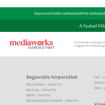
Impresszum
Online médiaajánlat
Print médiaajánl
A Szabad Föl
Portfóliónk minőségi ta
megjelenési lehetőséget
Regionális hírportálok
Vas - v
Veszpr
Bács-Kiskun - baon.hu
Zala - 
Baranya - bama.hu
Békés - beol.hu
Borsod-Abaúj-Zemplén - boon.hu
Közé