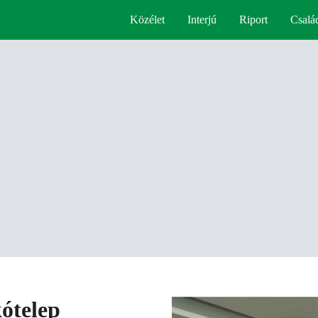
Közélet
Interjú
Riport
Csalá
kótelep