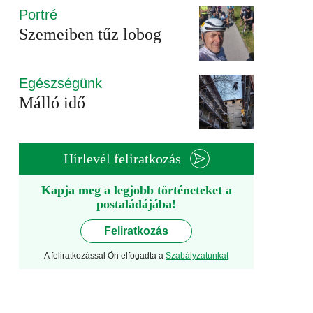
Portré
Szemeiben tűz lobog
Egészségünk
Málló idő
Hírlevél feliratkozás
Kapja meg a legjobb történeteket a
postaládájába!
Feliratkozás
A feliratkozással Ön elfogadta a
Szabályzatunkat