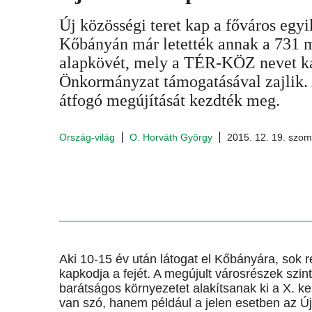
Új közösségi teret kap a főváros egy
Kőbányán már letették annak a 731 m
alapkövét, mely a TÉR-KÖZ nevet kap
Önkormányzat támogatásával zajlik.
átfogó megújítását kezdték meg.
Ország-világ
O. Horváth György
2015. 12. 19. szom
Aki 10-15 év után látogat el Kőbányára, sok ré
kapkodja a fejét. A megújult városrészek szin
barátságos környezetet alakítsanak ki a X. ke
van szó, hanem például a jelen esetben az Újh