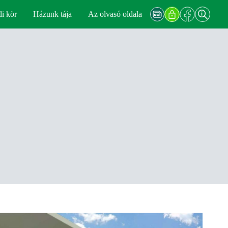
di kör
Házunk tája
Az olvasó oldala