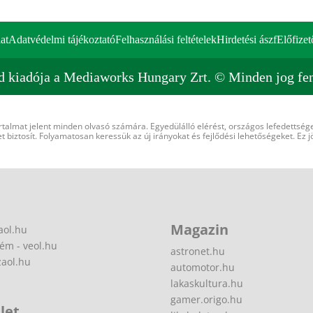
at
Adatvédelmi tájékoztató
Felhasználási feltételek
Hirdetési ászf
Előfizet
d kiadója a Mediaworks Hungary Zrt. © Minden jog fen
rtalmat jelent minden olvasó számára. Egyedülálló elérést, országos lefedettsége
 biztosít. Folyamatosan keressük az új irányokat és fejlődési lehetőségeket. Ez j
Magazin
aol.hu
ém - veol.hu
astronet.hu
zaol.hu
automotor.hu
lakaskultura.hu
gamer.origo.hu
let