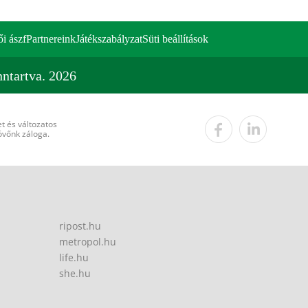
ői ászf
Partnereink
Játékszabályzat
Süti beállítások
ntartva. 2026
t és változatos
övőnk záloga.
ripost.hu
metropol.hu
life.hu
she.hu