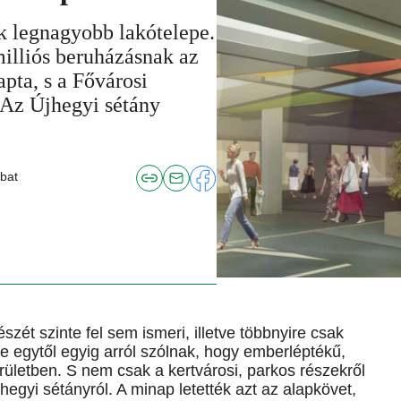
ik legnagyobb lakótelepe.
illiós beruházásnak az
ta, s a Fővárosi
 Az Újhegyi sétány
bat
szét szinte fel sem ismeri, illetve többnyire csak
te egytől egyig arról szólnak, hogy emberléptékű,
rületben. S nem csak a kertvárosi, parkos részekről
egyi sétányról. A minap letették azt az alapkövet,