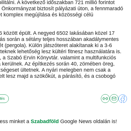
litálni. A következő időszakban 721 millió forintot
si Önkormányzat biztosít pályázati úton, a fennmaradó
let komplex megújítása és közösségi célú
 között épült. A negyed 6502 lakásában közel 17
tás során a sétány teljes hosszában akadálymentes
t (pergola). Külön játszóteret alakítanak ki a 3-6
eknek lehetőség lesz kültéri fitnesz használatára is.
 a Szabó Ervin Könyvtár. valamint a multifunkciós
sra kerülnek. Az építkezés során 40, zömében öreg,
szségeset ültetnek. A nyári melegben nem csak a
lt lesz majd a szökőkút, a párásító, és a csobogó
tés
vess minket a
Szabadföld
Google News oldalán is!