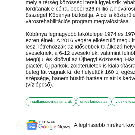
mely a térség közösségi tereit igyekszik rehabi
fordítanak e célra, ebből 526 millió a Főváro
összeget Kőbánya biztosítja. A cél a közterü
városrehabilitációs program megvalósítása.
Kőbánya legnagyobb lakótelepe 1974 és 1976
ezren élnek. A 2016 végére elkészülő megújí
lesz, létrehozzák az idősebbek találkozó helyé
éveseknek, a 6-12 éveseknek, valamint felnőtt
Megújul és kibővül az Újhegyi Közösségi Ház,
piactér. Új parkok, zöldterületek is kialakítá
beteg fát vágnak ki, de helyettük 160 új egé
szépsége, hanem hűsítő hatása miatt is kedve
(vízlépcső).
ingatlanpiac-ingatlanárak
uniós támogatás
vidékfejlesz
A legfrissebb hírekért kö