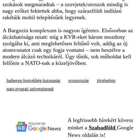
szokások megmaradtak – a szovjetek/oroszok mindig is
nagy erőket fektettek abba, hogy szárazföldi indítású
rakétáik mobil telepítésűek legyenek.
A Barguzin komplexum is nagyon ígéretes. Elsősorban az
álcázhatósága miatt: míg a KVR-eket három mozdony
szolgálta ki, ami meglehetősen feltűnő volt, addig az új
atomvonatot csak egy fogja vontatni – nem beszélve a
modern álcázó technikáról. Úgy tűnik, sok műholdat kell
fellőnie a NATO-nak a közeljövőben.
hadsereg-honvédség-katonaság
oroszország
történelem
nato-nyugati szövetségesek
A legfrissebb hírekért kövess
minket a
Szabadföld
Google
News oldalán is!