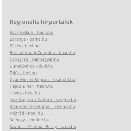
Regionális hírportálok
Bács-Kiskun - baon.hu
Baranya - bama.hu
Békés - beol.hu
Borsod-Abaúj-Zemplén - boon.hu
Csongrád - delmagyar.hu
Dunaújváros - duol.hu
Fejér - feol.hu
Győr-Moson-Sopron - kisalfold.hu
Hajdú-Bihar - haon.hu
Heves - heol.hu
Jász-Nagykun-Szolnok - szoljon.hu
Komárom-Esztergom - kemma.hu
Nógrád - nool.hu
Somogy - sonline.hu
Szabolcs-Szatmár-Bereg - szon.hu