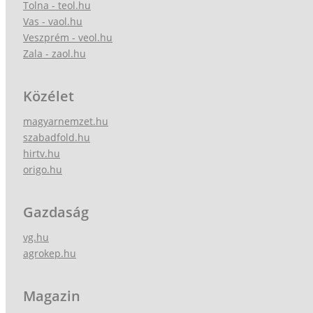
Tolna - teol.hu
Vas - vaol.hu
Veszprém - veol.hu
Zala - zaol.hu
Közélet
magyarnemzet.hu
szabadfold.hu
hirtv.hu
origo.hu
Gazdaság
vg.hu
agrokep.hu
Magazin