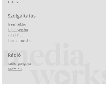
she.hu
Szolgáltatás
freemail.hu
koponyeg.hu
videa.hu
lapcentrum.hu
Rádió
radio1gong.hu
hirfm.hu