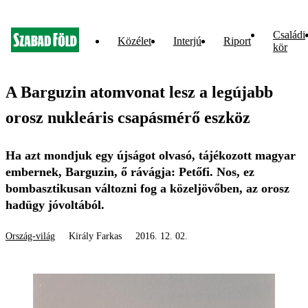
Családi
Közélet
Interjú
Riport
kör
A Barguzin atomvonat lesz a legújabb
orosz nukleáris csapásmérő eszköz
Ha azt mondjuk egy újságot olvasó, tájékozott magyar
embernek, Barguzin, ő rávágja: Petőfi. Nos, ez
bombasztikusan változni fog a közeljövőben, az orosz
hadügy jóvoltából.
Ország-világ
Király Farkas
2016. 12. 02.