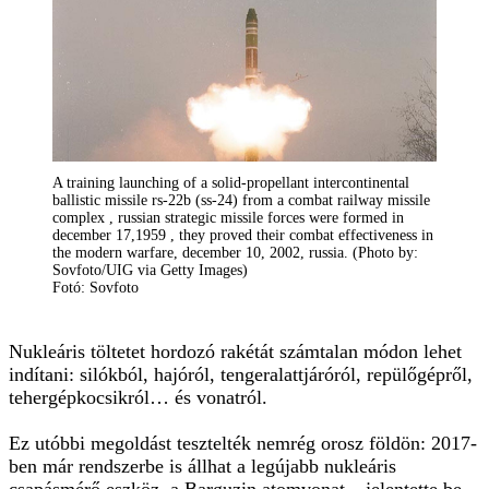
A training launching of a solid-propellant intercontinental
ballistic missile rs-22b (ss-24) from a combat railway missile
complex , russian strategic missile forces were formed in
december 17,1959 , they proved their combat effectiveness in
the modern warfare, december 10, 2002, russia. (Photo by:
Sovfoto/UIG via Getty Images)
Fotó: Sovfoto
Nukleáris töltetet hordozó rakétát számtalan módon lehet
indítani: silókból, hajóról, tengeralattjáróról, repülőgépről,
tehergépkocsikról… és vonatról.
Ez utóbbi megoldást tesztelték nemrég orosz földön: 2017-
ben már rendszerbe is állhat a legújabb nukleáris