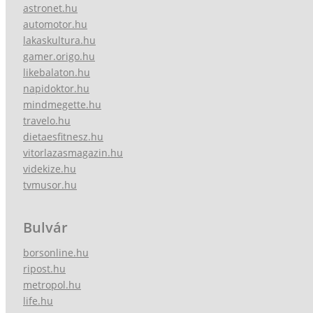
astronet.hu
automotor.hu
lakaskultura.hu
gamer.origo.hu
likebalaton.hu
napidoktor.hu
mindmegette.hu
travelo.hu
dietaesfitnesz.hu
vitorlazasmagazin.hu
videkize.hu
tvmusor.hu
Bulvár
borsonline.hu
ripost.hu
metropol.hu
life.hu