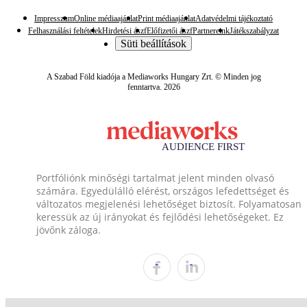
Impresszum
Online médiaajánlat
Print médiaajánlat
Adatvédelmi tájékoztató
Felhasználási feltételek
Hirdetési ászf
Előfizetői ászf
Partnereink
Játékszabályzat
Süti beállítások
A Szabad Föld kiadója a Mediaworks Hungary Zrt. © Minden jog
fenntartva. 2026
Portfóliónk minőségi tartalmat jelent minden olvasó
számára. Egyedülálló elérést, országos lefedettséget és
változatos megjelenési lehetőséget biztosít. Folyamatosan
keressük az új irányokat és fejlődési lehetőségeket. Ez
jövőnk záloga.