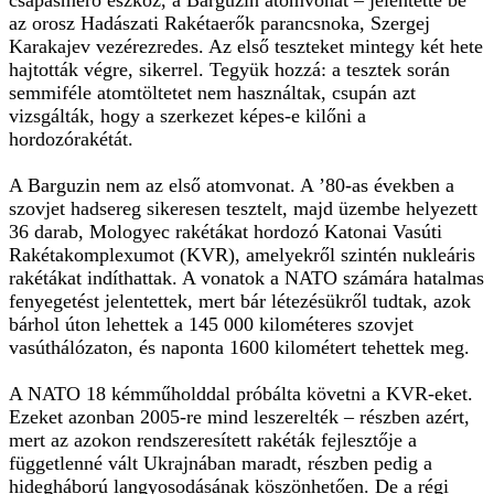
csapásmérő eszköz, a Barguzin atomvonat – jelentette be
az orosz Hadászati Rakétaerők parancsnoka, Szergej
Karakajev vezérezredes. Az első teszteket mintegy két hete
hajtották végre, sikerrel. Tegyük hozzá: a tesztek során
semmiféle atomtöltetet nem használtak, csupán azt
vizsgálták, hogy a szerkezet képes-e kilőni a
hordozórakétát.
A Barguzin nem az első atomvonat. A ’80-as években a
szovjet hadsereg sikeresen tesztelt, majd üzembe helyezett
36 darab, Mologyec rakétákat hordozó Katonai Vasúti
Rakétakomplexumot (KVR), amelyekről szintén nukleáris
rakétákat indíthattak. A vonatok a NATO számára hatalmas
fenyegetést jelentettek, mert bár létezésükről tudtak, azok
bárhol úton lehettek a 145 000 kilométeres szovjet
vasúthálózaton, és naponta 1600 kilométert tehettek meg.
A NATO 18 kémműholddal próbálta követni a KVR-eket.
Ezeket azonban 2005-re mind leszerelték – részben azért,
mert az azokon rendszeresített rakéták fejlesztője a
függetlenné vált Ukrajnában maradt, részben pedig a
hidegháború langyosodásának köszönhetően. De a régi