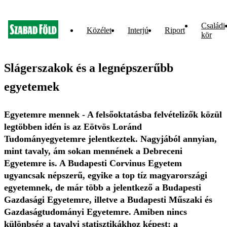
Családi
Közélet
Interjú
Riport
kör
Slágerszakok és a legnépszerűbb
egyetemek
Egyetemre mennek - A felsőoktatásba felvételizők közül
legtöbben idén is az Eötvös Loránd
Tudományegyetemre jelentkeztek. Nagyjából annyian,
mint tavaly, ám sokan mennének a Debreceni
Egyetemre is. A Budapesti Corvinus Egyetem
ugyancsak népszerű, egyike a top tíz magyarországi
egyetemnek, de már több a jelentkező a Budapesti
Gazdasági Egyetemre, illetve a Budapesti Műszaki és
Gazdaságtudományi Egyetemre. Amiben nincs
különbség a tavalyi statisztikákhoz képest: a