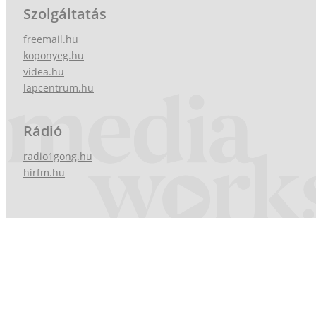
Szolgáltatás
freemail.hu
koponyeg.hu
videa.hu
lapcentrum.hu
Rádió
radio1gong.hu
hirfm.hu