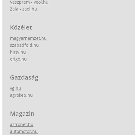
Veszprém - veol.hu
Zala - zaol.hu
Közélet
magyarnemzet.hu
szabadfold.hu
hirtv.hu
origo.hu
Gazdaság
vg.hu
agrokep.hu
Magazin
astronet.hu
automotor.hu