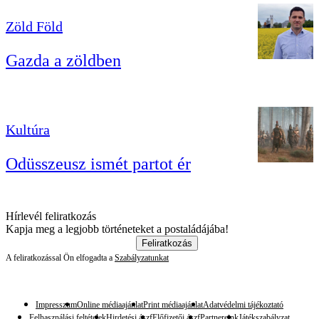
Zöld Föld
Gazda a zöldben
Kultúra
Odüsszeusz ismét partot ér
Hírlevél feliratkozás
Kapja meg a legjobb történeteket a postaládájába!
Feliratkozás
A feliratkozással Ön elfogadta a
Szabályzatunkat
Impresszum
Online médiaajánlat
Print médiaajánlat
Adatvédelmi tájékoztató
Felhasználási feltételek
Hirdetési ászf
Előfizetői ászf
Partnereink
Játékszabályzat