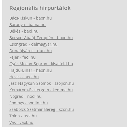
Regionális hírportálok
Bács-Kiskun - baon.hu
Baranya - bama.hu
Békés - beol.hu
Borsod-Abaúj-Zemplén - boon.hu
Csongrád - delmagyar.hu
Dunaújváros - duol.hu
Fejér - feol.hu
Győr-Moson-Sopron - kisalfold.hu
Hajdú-Bihar - haon.hu
Heves - heol.hu
Jász-Nagykun-Szolnok - szoljon.hu
Komárom-Esztergom - kemma.hu
Nógrád - nool.hu
Somogy - sonline.hu
Szabolcs-Szatmár-Bereg - szon.hu
Tolna - teol.hu
Vas - vaol.hu