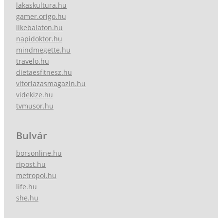
lakaskultura.hu
gamer.origo.hu
likebalaton.hu
napidoktor.hu
mindmegette.hu
travelo.hu
dietaesfitnesz.hu
vitorlazasmagazin.hu
videkize.hu
tvmusor.hu
Bulvár
borsonline.hu
ripost.hu
metropol.hu
life.hu
she.hu