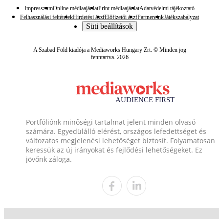
Impresszum
Online médiaajánlat
Print médiaajánlat
Adatvédelmi tájékoztató
Felhasználási feltételek
Hirdetési ászf
Előfizetői ászf
Partnereink
Játékszabályzat
Süti beállítások
A Szabad Föld kiadója a Mediaworks Hungary Zrt. © Minden jog
fenntartva. 2026
Portfóliónk minőségi tartalmat jelent minden olvasó
számára. Egyedülálló elérést, országos lefedettséget és
változatos megjelenési lehetőséget biztosít. Folyamatosan
keressük az új irányokat és fejlődési lehetőségeket. Ez
jövőnk záloga.