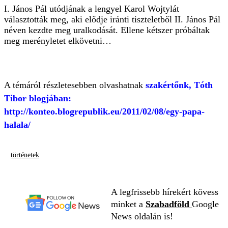
I. János Pál utódjának a lengyel Karol Wojtylát
választották meg, aki elődje iránti tiszteletből II. János Pál
néven kezdte meg uralkodását. Ellene kétszer próbáltak
meg merényletet elkövetni…
A témáról részletesebben olvashatnak
szakértőnk, Tóth
Tibor blogjában:
http://konteo.blogrepublik.eu/2011/02/08/egy-papa-
halala/
történetek
A legfrissebb hírekért kövess
minket a
Szabadföld
Google
News oldalán is!