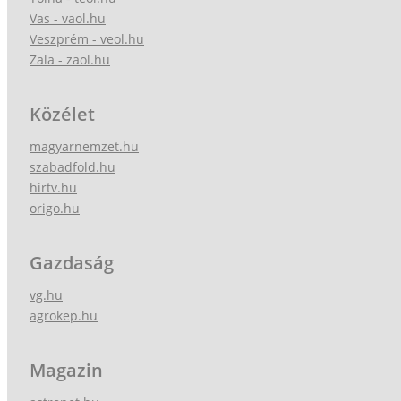
Vas - vaol.hu
Veszprém - veol.hu
Zala - zaol.hu
Közélet
magyarnemzet.hu
szabadfold.hu
hirtv.hu
origo.hu
Gazdaság
vg.hu
agrokep.hu
Magazin