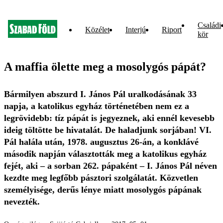
Családi
Közélet
Interjú
Riport
kör
A maffia ölette meg a mosolygós pápát?
Bármilyen abszurd I. János Pál uralkodásának 33
napja, a katolikus egyház történetében nem ez a
legrövidebb: tíz pápát is jegyeznek, aki ennél kevesebb
ideig töltötte be hivatalát. De haladjunk sorjában! VI.
Pál halála után, 1978. augusztus 26-án, a konklávé
második napján választották meg a katolikus egyház
fejét, aki – a sorban 262. pápaként – I. János Pál néven
kezdte meg legfőbb pásztori szolgálatát. Közvetlen
személyisége, derűs lénye miatt mosolygós pápának
nevezték.