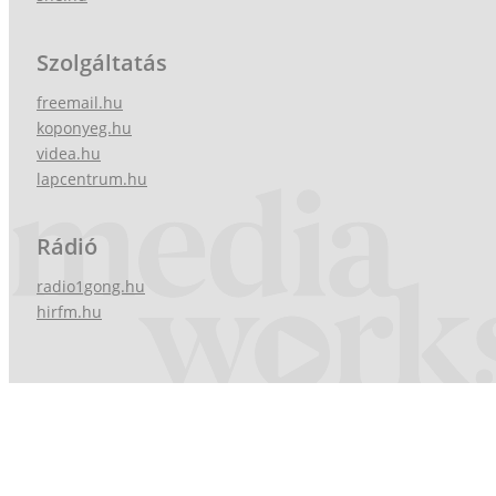
Szolgáltatás
freemail.hu
koponyeg.hu
videa.hu
lapcentrum.hu
Rádió
radio1gong.hu
hirfm.hu