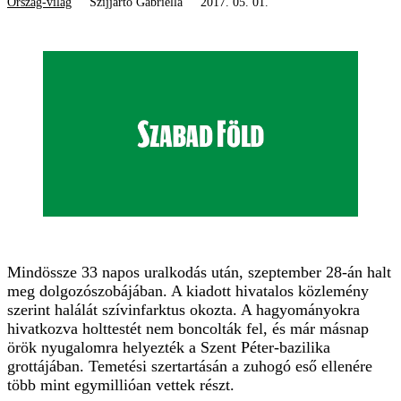
Ország-világ
Szijjártó Gabriella
2017. 05. 01.
Mindössze 33 napos uralkodás után, szeptember 28-án halt
meg dolgozószobájában. A kiadott hivatalos közlemény
szerint halálát szívinfarktus okozta. A hagyományokra
hivatkozva holttestét nem boncolták fel, és már másnap
örök nyugalomra helyezték a Szent Péter-bazilika
grottájában. Temetési szertartásán a zuhogó eső ellenére
több mint egymillióan vettek részt.