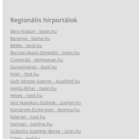
Regionális hírportálok
Bács-Kiskun - baon.hu
Baranya - bama.hu
Békés - beol.hu
Borsod-Abaúj-Zemplén - boon.hu
Csongrád - delmagyar.hu
Dunaújváros - duol.hu
Fejér - feol.hu
Győr-Moson-Sopron - kisalfold.hu
Hajdú-Bihar - haon.hu
Heves - heol.hu
Jász-Nagykun-Szolnok - szoljon.hu
Komárom-Esztergom - kemma.hu
Nógrád - nool.hu
Somogy - sonline.hu
Szabolcs-Szatmár-Bereg - szon.hu
Tolna - teol.hu