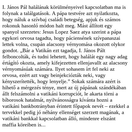
I. János Pál halálának körülményeivel kapcsolatban ma is
folynak a találgatások. A pápa testvére azt nyilatkozta,
hogy náluk a szívbaj családi betegség, apjuk és számos
rokonuk hasonló módon halt meg. Mást állított egy
spanyol szerzetes: Jesus Lopez Saez atya szerint a pápa
egykori orvosa tagadta, hogy páciensének szívpanaszai
lettek volna, csupán alacsony vérnyomása okozott olykor
gondot. „Bár a Vatikán ezt tagadja, I. János Pált
felboncolták, és tudni lehetett, hogy halálát egy nagy adag
értágító okozta, amely kifejezetten ellenjavallt az alacsony
vérnyomásúak számára. Ilyet sohasem írt fel neki az
orvosa, ezért azt vagy beinjekciózták neki, vagy
kényszerítették, hogy lenyelje.” Sokak számára azért is
hihető a mérgezés ténye, mert az új pápának szándékában
állt felszámolni a vatikáni korrupciót, le akarta törni a
bíborosok hatalmát, nyilvánosságra kívánta hozni a
vatikáni bankbotrányban érintett főpapok nevét – ezekkel a
tervekkel pedig jó néhány ellenséget szerzett magának, a
vatikáni bankkal kapcsolatban álló, mindenre elszánt
maffia köreiben is...