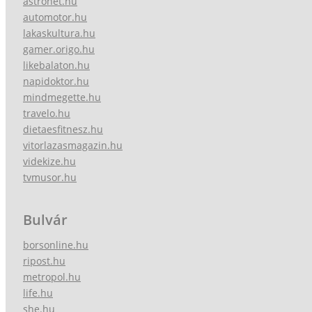
astronet.hu
automotor.hu
lakaskultura.hu
gamer.origo.hu
likebalaton.hu
napidoktor.hu
mindmegette.hu
travelo.hu
dietaesfitnesz.hu
vitorlazasmagazin.hu
videkize.hu
tvmusor.hu
Bulvár
borsonline.hu
ripost.hu
metropol.hu
life.hu
she.hu