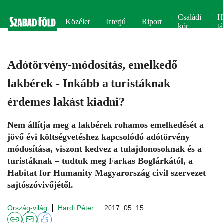
Családi
H
Közélet
Interjú
Riport
kör
tá
Adótörvény-módosítás, emelkedő
lakbérek - Inkább a turistáknak
érdemes lakást kiadni?
Nem állítja meg a lakbérek rohamos emelkedését a
jövő évi költségvetéshez kapcsolódó adótörvény
módosítása, viszont kedvez a tulajdonosoknak és a
turistáknak – tudtuk meg Farkas Boglárkától, a
Habitat for Humanity Magyarország civil szervezet
sajtószóvivőjétől.
Ország-világ
Hardi Péter
2017. 05. 15.