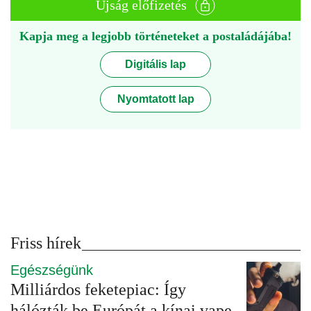
Újság előfizetés
Kapja meg a legjobb történeteket a postaládájába!
Digitális lap
Nyomtatott lap
Friss hírek
Egészségünk
Milliárdos feketepiac: Így
hálózták be Európát a kínai vape-