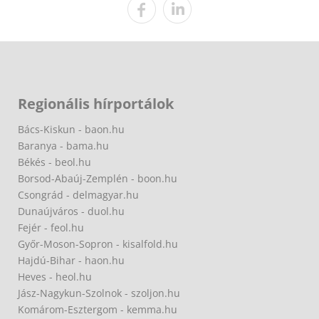
Regionális hírportálok
Bács-Kiskun - baon.hu
Baranya - bama.hu
Békés - beol.hu
Borsod-Abaúj-Zemplén - boon.hu
Csongrád - delmagyar.hu
Dunaújváros - duol.hu
Fejér - feol.hu
Győr-Moson-Sopron - kisalfold.hu
Hajdú-Bihar - haon.hu
Heves - heol.hu
Jász-Nagykun-Szolnok - szoljon.hu
Komárom-Esztergom - kemma.hu