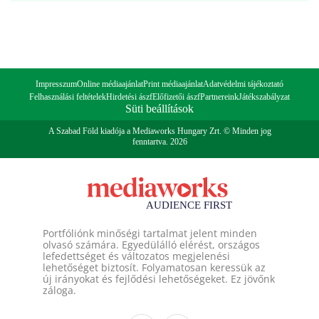
Impresszum
Online médiaajánlat
Print médiaajánlat
Adatvédelmi tájékoztató
Felhasználási feltételek
Hirdetési ászf
Előfizetői ászf
Partnereink
Játékszabályzat
Süti beállítások
A Szabad Föld kiadója a Mediaworks Hungary Zrt. © Minden jog
fenntartva. 2026
Portfóliónk minőségi tartalmat jelent minden
olvasó számára. Egyedülálló elérést, országos
lefedettséget és változatos megjelenési
lehetőséget biztosít. Folyamatosan keressük az
új irányokat és fejlődési lehetőségeket. Ez jövőnk
záloga.