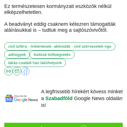
Ez természetesen kormányzati eszközök nélkül
elképzelhetetlen.
A beadványt eddig csaknem kétezren támogatták
aláírásukkal is – tudtuk meg a sajtószóvivőtől.
civil szféra - önkéntesek- aktivisták - civil szervezetek-ngo
adóügyek
büdzsé-költségvetés
lakás-családi ház-lakóhelyünk
A legfrissebb hírekért kövess minket
a
Szabadföld
Google News oldalán
is!