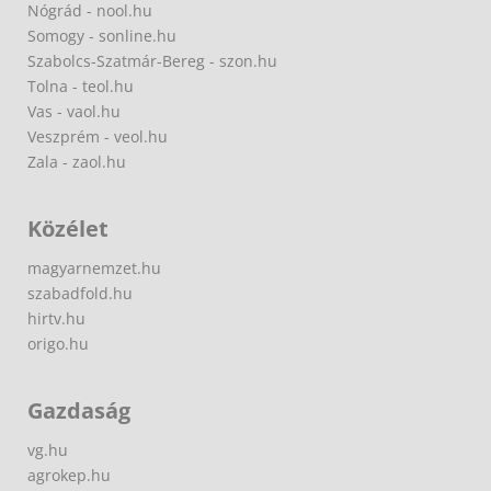
Nógrád - nool.hu
Somogy - sonline.hu
Szabolcs-Szatmár-Bereg - szon.hu
Tolna - teol.hu
Vas - vaol.hu
Veszprém - veol.hu
Zala - zaol.hu
Közélet
magyarnemzet.hu
szabadfold.hu
hirtv.hu
origo.hu
Gazdaság
vg.hu
agrokep.hu