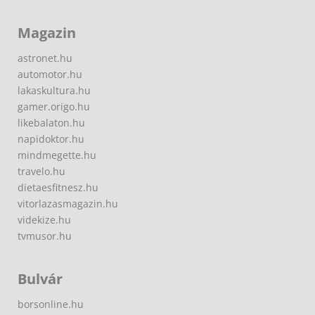
Magazin
astronet.hu
automotor.hu
lakaskultura.hu
gamer.origo.hu
likebalaton.hu
napidoktor.hu
mindmegette.hu
travelo.hu
dietaesfitnesz.hu
vitorlazasmagazin.hu
videkize.hu
tvmusor.hu
Bulvár
borsonline.hu