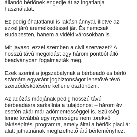
állandó bérlőnek engedje át az ingatlanja
használatát.
Ez pedig óhatatlanul is lakáshiánnyal, illetve az
ezzel járó áremelkedéssel jár. És nemcsak
Budapesten, hanem a vidéki városokban is.
Mit javasol ezzel szemben a civil szervezet? A
hosszú távú megoldást egy három pontból álló
beadványban fogalmazták meg.
Ezek szerint a jogszabálynak a bérbeadó és bérlő
számára egyaránt jogbiztonságot lehetővé tévő
szerződéskötésére kellene ösztönözni.
Az adózás módjának pedig hosszú távú
bérbeadásra sarkallnia a tulajdonost – három év
esetén akár már adómentességgel is. Szükség
lenne továbbá egy nyereségre nem törekvő
lakásépítési programra, amely által a bérlők piaci ár
alatt juthatnának megfizethető árú bérleményhez.