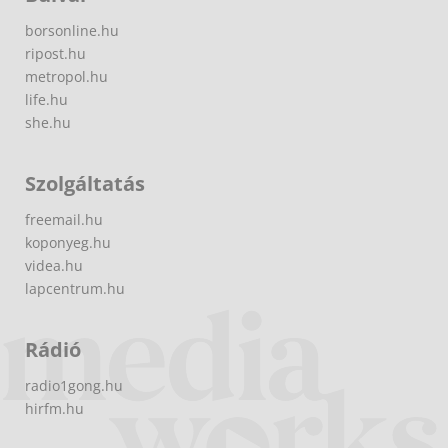
borsonline.hu
ripost.hu
metropol.hu
life.hu
she.hu
Szolgáltatás
freemail.hu
koponyeg.hu
videa.hu
lapcentrum.hu
Rádió
radio1gong.hu
hirfm.hu