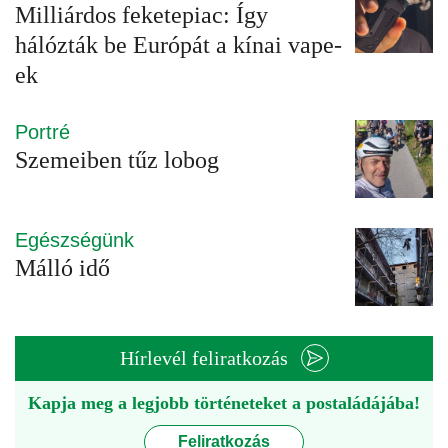
Milliárdos feketepiac: Így
hálózták be Európát a kínai vape-
ek
Portré
Szemeiben tűz lobog
Egészségünk
Málló idő
Hírlevél feliratkozás
Kapja meg a legjobb történeteket a postaládájába!
Feliratkozás