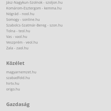
Jász-Nagykun-Szolnok - szoljon.hu
Komárom-Esztergom - kemma.hu
Nógrád - nool.hu
Somogy - sonline.hu
Szabolcs-Szatmár-Bereg - szon.hu
Tolna - teol.hu
Vas - vaol.hu
Veszprém - veol.hu
Zala - zaol.hu
Közélet
magyarnemzet.hu
szabadfold.hu
hirtv.hu
origo.hu
Gazdaság