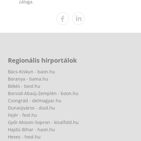
záloga.
Regionális hírportálok
Bács-Kiskun - baon.hu
Baranya - bama.hu
Békés - beol.hu
Borsod-Abaúj-Zemplén - boon.hu
Csongrád - delmagyar.hu
Dunaújváros - duol.hu
Fejér - feol.hu
Győr-Moson-Sopron - kisalfold.hu
Hajdú-Bihar - haon.hu
Heves - heol.hu