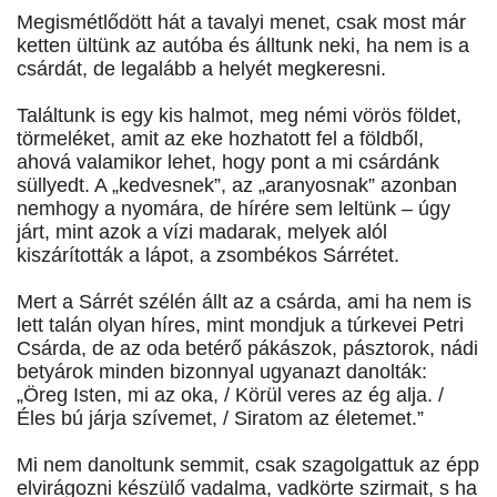
Megismétlődött hát a tavalyi menet, csak most már
ketten ültünk az autóba és álltunk neki, ha nem is a
csárdát, de legalább a helyét megkeresni.
Találtunk is egy kis halmot, meg némi vörös földet,
törmeléket, amit az eke hozhatott fel a földből,
ahová valamikor lehet, hogy pont a mi csárdánk
süllyedt. A „kedvesnek”, az „aranyosnak” azonban
nemhogy a nyomára, de hírére sem leltünk – úgy
járt, mint azok a vízi madarak, melyek alól
kiszárították a lápot, a zsombékos Sárrétet.
Mert a Sárrét szélén állt az a csárda, ami ha nem is
lett talán olyan híres, mint mondjuk a túrkevei Petri
Csárda, de az oda betérő pákászok, pásztorok, nádi
betyárok minden bizonnyal ugyanazt danolták:
„Öreg Isten, mi az oka, / Körül veres az ég alja. /
Éles bú járja szívemet, / Siratom az életemet.”
Mi nem danoltunk semmit, csak szagolgattuk az épp
elvirágozni készülő vadalma, vadkörte szirmait, s ha