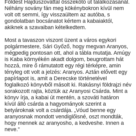
Földest Hajdúszováttal összekötő út találkozásánál.
Néhány sovány fán meg kökénybokron kívül nem
volt ott semmi, így visszaültem az autóba, s
gondolatban bocsánatot kértem a kabaiaktól,
akiknek a szavaiban kételkedtem.
Most a tavaszon viszont üzent a város egykori
polgármestere, Sári Győző, hogy megvan Aranyos,
mégpedig pontosan ott, ahol a tábla mutatja. Amúgy
is Kaba környékén akadt dolgom, beugrottam hát
hozzá, mire ő rámutatott egy régi térképre, amin
tényleg ott volt a jelzés: Aranyos. Aztán elővett egy
papírlapot is, amit a Derecske történetével
foglalkozó könyvből másolt ki. Rakásnyi földrajzi név
sorakozott rajta, köztük az Aranyosi Csárda. Mint a
könyv írja, a kabai út mentén, a szováti határon
kívül álló csárda a hagyományok szerint a
betyároknak volt a csárdája. „Vóud benne egy
aranyosnak mondott vendiglőisné, oszt mondták,
hogy mennek az aranyosho, a kedveshe. Innen a
neve.”