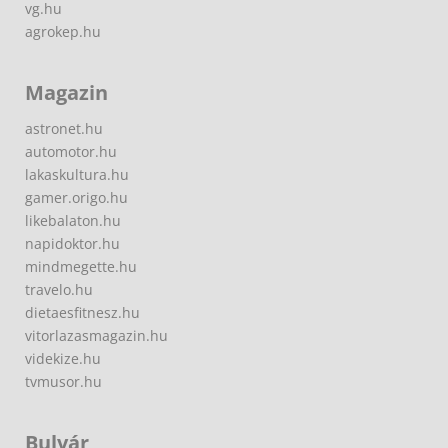
vg.hu
agrokep.hu
Magazin
astronet.hu
automotor.hu
lakaskultura.hu
gamer.origo.hu
likebalaton.hu
napidoktor.hu
mindmegette.hu
travelo.hu
dietaesfitnesz.hu
vitorlazasmagazin.hu
videkize.hu
tvmusor.hu
Bulvár