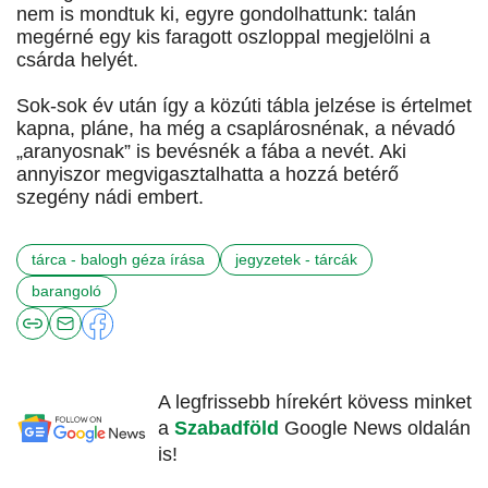
nem is mondtuk ki, egyre gondolhattunk: talán
megérné egy kis faragott oszloppal megjelölni a
csárda helyét.
Sok-sok év után így a közúti tábla jelzése is értelmet
kapna, pláne, ha még a csaplárosnénak, a névadó
„aranyosnak” is bevésnék a fába a nevét. Aki
annyiszor megvigasztalhatta a hozzá betérő
szegény nádi embert.
tárca - balogh géza írása
jegyzetek - tárcák
barangoló
A legfrissebb hírekért kövess minket
a
Szabadföld
Google News oldalán
is!