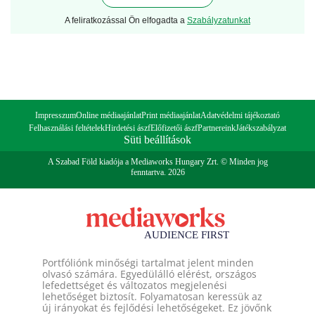
A feliratkozással Ön elfogadta a
Szabályzatunkat
Impresszum
Online médiaajánlat
Print médiaajánlat
Adatvédelmi tájékoztató
Felhasználási feltételek
Hirdetési ászf
Előfizetői ászf
Partnereink
Játékszabályzat
Süti beállítások
A Szabad Föld kiadója a Mediaworks Hungary Zrt. © Minden jog
fenntartva. 2026
Portfóliónk minőségi tartalmat jelent minden
olvasó számára. Egyedülálló elérést, országos
lefedettséget és változatos megjelenési
lehetőséget biztosít. Folyamatosan keressük az
új irányokat és fejlődési lehetőségeket. Ez jövőnk