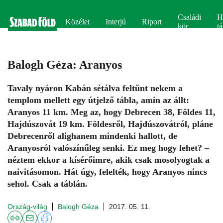
Családi
H
Közélet
Interjú
Riport
kör
tá
Balogh Géza: Aranyos
Tavaly nyáron Kabán sétálva feltűnt nekem a
templom mellett egy útjelző tábla, amin az állt:
Aranyos 11 km. Meg az, hogy Debrecen 38, Földes 11,
Hajdúszovát 19 km. Földesről, Hajdúszovátról, pláne
Debrecenről alighanem mindenki hallott, de
Aranyosról valószínűleg senki. Ez meg hogy lehet? –
néztem ekkor a kísérőimre, akik csak mosolyogtak a
naivitásomon. Hát úgy, felelték, hogy Aranyos nincs
sehol. Csak a táblán.
Ország-világ
Balogh Géza
2017. 05. 11.