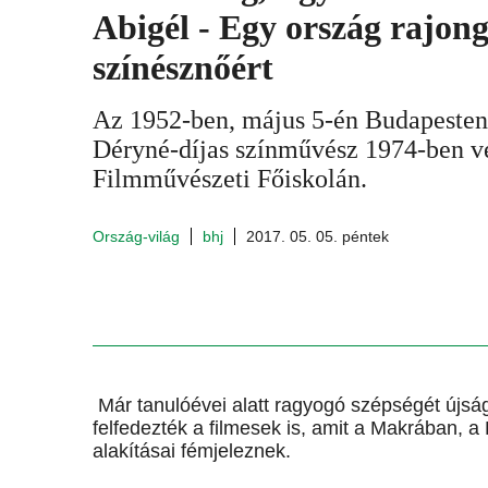
Abigél - Egy ország rajong
színésznőért
Az 1952-ben, május 5-én Budapesten 
Déryné-díjas színművész 1974-ben vé
Filmművészeti Főiskolán.
Ország-világ
bhj
2017. 05. 05. péntek
Már tanulóévei alatt ragyogó szépségét újsá
felfedezték a filmesek is, amit a Makrában, a
alakításai fémjeleznek.