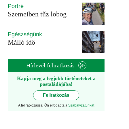
Portré
Szemeiben tűz lobog
Egészségünk
Málló idő
Hírlevél feliratkozás
Kapja meg a legjobb történeteket a
postaládájába!
Feliratkozás
A feliratkozással Ön elfogadta a
Szabályzatunkat