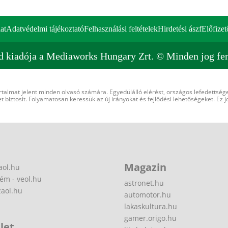
at
Adatvédelmi tájékoztató
Felhasználási feltételek
Hirdetési ászf
Előfizet
d kiadója a Mediaworks Hungary Zrt. © Minden jog fen
rtalmat jelent minden olvasó számára. Egyedülálló elérést, országos lefedettsége
 biztosít. Folyamatosan keressük az új irányokat és fejlődési lehetőségeket. Ez j
Magazin
aol.hu
ém - veol.hu
astronet.hu
zaol.hu
automotor.hu
lakaskultura.hu
gamer.origo.hu
let