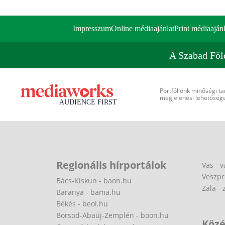
Impresszum
Online médiaajánlat
Print médiaajánl
A Szabad Föl
Portfóliónk minőségi ta
megjelenési lehetőséget
Regionális hírportálok
Vas - v
Veszpr
Bács-Kiskun - baon.hu
Zala - 
Baranya - bama.hu
Békés - beol.hu
Borsod-Abaúj-Zemplén - boon.hu
Közé