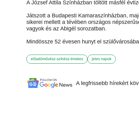
A József Attila Színházban töltött másfél évt
Játszott a Budapesti Kamaraszínházban, majd
sikerei mellett a tévében országos népszerűs
vagyok és az Abigél sorozatban.
Mindössze 52 évesen hunyt el szülővárosába
előadóművész-színész-énekes
jeles napok
A legfrissebb hírekért kö