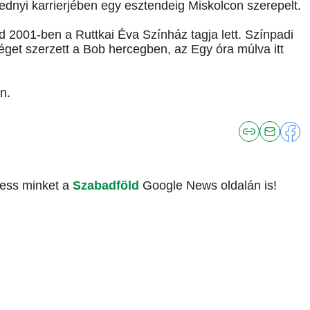
izednyi karrierjében egy esztendeig Miskolcon szerepelt.
 2001-ben a Ruttkai Éva Színház tagja lett. Színpadi
éget szerzett a Bob hercegben, az Egy óra múlva itt
n.
vess minket a
Szabadföld
Google News oldalán is!