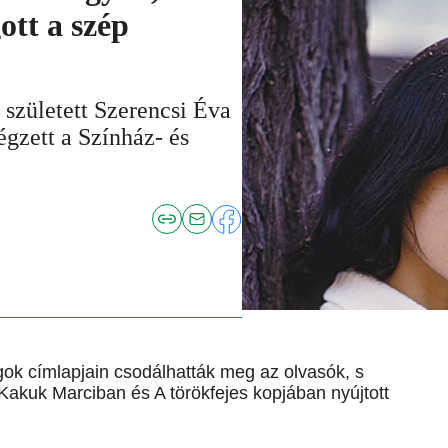
ott a szép
született Szerencsi Éva
gzett a Színház- és
gok címlapjain csodálhatták meg az olvasók, s
 Kakuk Marciban és A törökfejes kopjában nyújtott