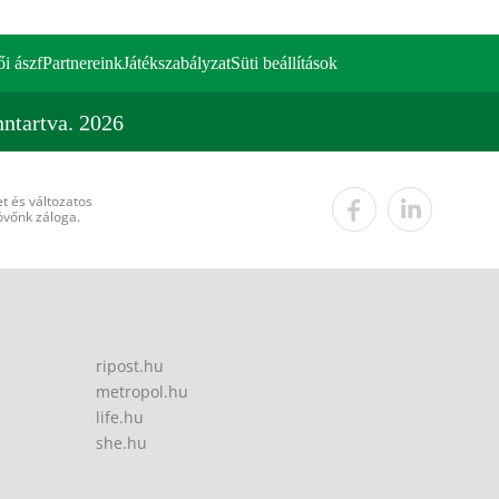
ői ászf
Partnereink
Játékszabályzat
Süti beállítások
ntartva. 2026
t és változatos
övőnk záloga.
ripost.hu
metropol.hu
life.hu
she.hu