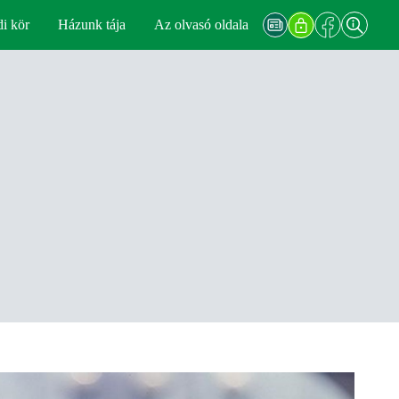
di kör
Házunk tája
Az olvasó oldala