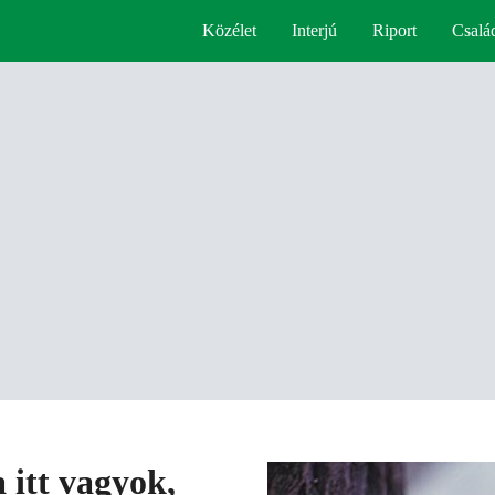
Közélet
Interjú
Riport
Csalá
 itt vagyok,