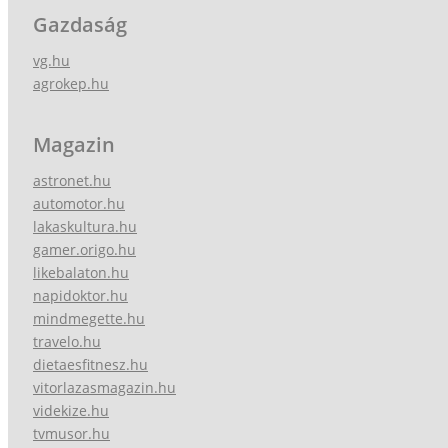
Gazdaság
vg.hu
agrokep.hu
Magazin
astronet.hu
automotor.hu
lakaskultura.hu
gamer.origo.hu
likebalaton.hu
napidoktor.hu
mindmegette.hu
travelo.hu
dietaesfitnesz.hu
vitorlazasmagazin.hu
videkize.hu
tvmusor.hu