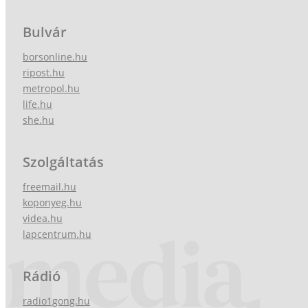
Bulvár
borsonline.hu
ripost.hu
metropol.hu
life.hu
she.hu
Szolgáltatás
freemail.hu
koponyeg.hu
videa.hu
lapcentrum.hu
Rádió
radio1gong.hu