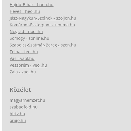
Hajdú-Bihar - haon.hu
Heves - heol.hu
Jász-Nagykun-Szolnok - szoljon.hu
Komárom-Esztergom - kemma.hu
Nógrád - nool.hu
Somogy - sonline.hu
Szabolcs-Szatmár-Bereg - szon.hu
Tolna - teol.hu
Vas - vaol.hu
Veszprém - veol.hu
Zala - zaol.hu
Közélet
magyarnemzet.hu
szabadfold.hu
hirtv.hu
origo.hu