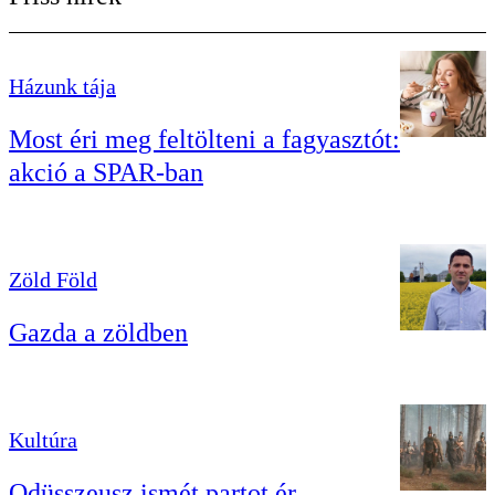
Házunk tája
Most éri meg feltölteni a fagyasztót:
akció a SPAR-ban
Zöld Föld
Gazda a zöldben
Kultúra
Odüsszeusz ismét partot ér