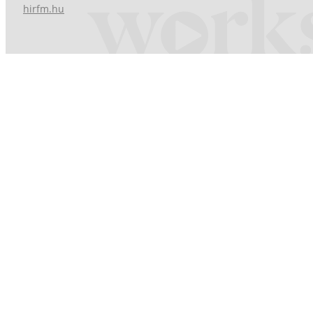
hirfm.hu