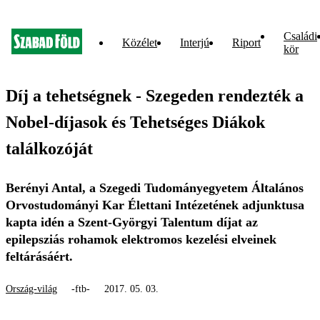
Családi
Közélet
Interjú
Riport
kör
Díj a tehetségnek - Szegeden rendezték a
Nobel-díjasok és Tehetséges Diákok
találkozóját
Berényi Antal, a Szegedi Tudományegyetem Általános
Orvostudományi Kar Élettani Intézetének adjunktusa
kapta idén a Szent-Györgyi Talentum díjat az
epilepsziás rohamok elektromos kezelési elveinek
feltárásáért.
Ország-világ
-ftb-
2017. 05. 03.