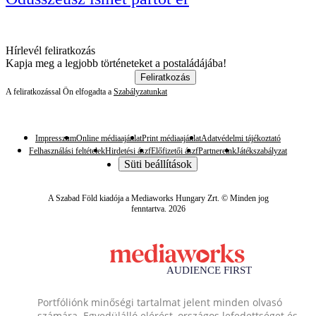
Hírlevél feliratkozás
Kapja meg a legjobb történeteket a postaládájába!
Feliratkozás
A feliratkozással Ön elfogadta a
Szabályzatunkat
Impresszum
Online médiaajánlat
Print médiaajánlat
Adatvédelmi tájékoztató
Felhasználási feltételek
Hirdetési ászf
Előfizetői ászf
Partnereink
Játékszabályzat
Süti beállítások
A Szabad Föld kiadója a Mediaworks Hungary Zrt. © Minden jog
fenntartva. 2026
Portfóliónk minőségi tartalmat jelent minden olvasó
számára. Egyedülálló elérést, országos lefedettséget és