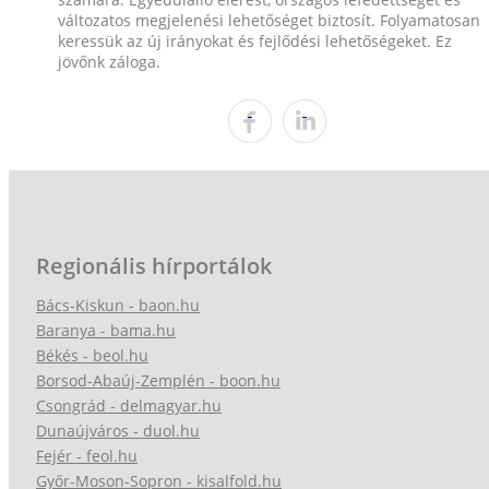
változatos megjelenési lehetőséget biztosít. Folyamatosan
keressük az új irányokat és fejlődési lehetőségeket. Ez
jövőnk záloga.
Regionális hírportálok
Bács-Kiskun - baon.hu
Baranya - bama.hu
Békés - beol.hu
Borsod-Abaúj-Zemplén - boon.hu
Csongrád - delmagyar.hu
Dunaújváros - duol.hu
Fejér - feol.hu
Győr-Moson-Sopron - kisalfold.hu