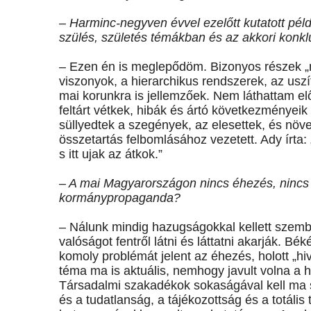
– Harminc-negyven évvel ezelőtt kutatott pé
szülés, születés témákban és az akkori konk
– Ezen én is meglepődöm. Bizonyos részek „m
viszonyok, a hierarchikus rendszerek, az usz
mai korunkra is jellemzőek. Nem láthattam el
feltárt vétkek, hibák és ártó következményeik
süllyedtek a szegények, az elesettek, és növ
összetartás felbomlásához vezetett. Ady írta: „I
s itt ujak az átkok.”
– A mai Magyarországon nincs éhezés, nincs
kormánypropaganda?
– Nálunk mindig hazugságokkal kellett szembe
valóságot fentről látni és láttatni akarják. B
komoly problémát jelent az éhezés, holott „h
téma ma is aktuális, nemhogy javult volna a 
Társadalmi szakadékok sokaságával kell ma
és a tudatlanság, a tájékozottság és a totáli