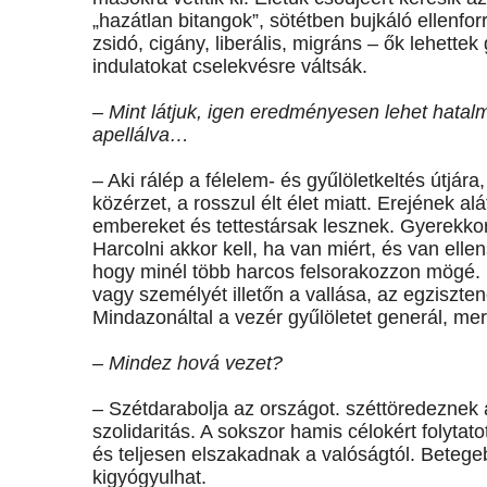
„hazátlan bitangok”, sötétben bujkáló ellenf
zsidó, cigány, liberális, migráns – ők lehette
indulatokat cselekvésre váltsák.
– Mint látjuk, igen eredményesen lehet hatal
apellálva…
– Aki rálép a félelem- és gyűlöletkeltés útjár
közérzet, a rosszul élt élet miatt. Erejének 
embereket és tettestársak lesznek. Gyerekkor
Harcolni akkor kell, ha van miért, és van ellen
hogy minél több harcos felsorakozzon mögé. H
vagy személyét illetőn a vallása, az egziszten
Mindazonáltal a vezér gyűlöletet generál, mert
– Mindez hová vezet?
– Szétdarabolja az országot. széttöredeznek 
szolidaritás. A sokszor hamis célokért folyta
és teljesen elszakadnak a valóságtól. Betege
kigyógyulhat.