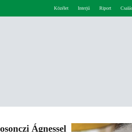
Közélet
Interjú
Riport
Csalá
Losonczi Ágnessel