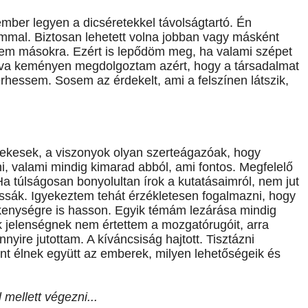
ember legyen a dicséretekkel távolságtartó. Én
mmal. Biztosan lehetett volna jobban vagy másként
ttem másokra. Ezért is lepődöm meg, ha valami szépet
fogva keményen megdolgoztam azért, hogy a társadalmat
hessem. Sosem az érdekelt, ami a felszínen látszik,
dekesek, a viszonyok olyan szerteágazóak, hogy
i, valami mindig kimarad abból, ami fontos. Megfelelő
 Ha túlságosan bonyolultan írok a kutatásaimról, nem jut
assák. Igyekeztem tehát érzékletesen fogalmazni, hogy
kenységre is hasson. Egyik témám lezárása mindig
ik jelenségnek nem értettem a mozgatórugóit, arra
yire jutottam. A kíváncsiság hajtott. Tisztázni
t élnek együtt az emberek, milyen lehetőségeik és
 mellett végezni...