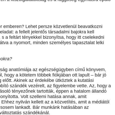
er emberen? Lehet persze közvetlenül beavatkozni
adat: a fellelt jelentős társadalmi bajokra kell
, s a feltárt tényekkel bizonyítsa, hogy itt cselekedni
látva a nyomort, minden személyes tapasztalat lelki
sokra?
ottság anatómiája az egészségügyben című könyvem,
l, hogy a kötetem többek fiókjában ott lapult – bár jó
 előtt. Akinek az érdekébe ütköztek a kutatási
bbító szándék vezérelt, az figyelembe vette. Az, hogy a
yásoló tényezőnek tartották, éppen a hatalom állandó
zonyította. Volt szellemi hatása annak, amit
Ehhez nyilván kellett az a közvetítés, amit a médiától
e sosem lankadt. Bár munkánk hatásában az
változtatás szándékánál.