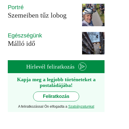
Portré
Szemeiben tűz lobog
Egészségünk
Málló idő
Hírlevél feliratkozás
Kapja meg a legjobb történeteket a
postaládájába!
Feliratkozás
A feliratkozással Ön elfogadta a
Szabályzatunkat