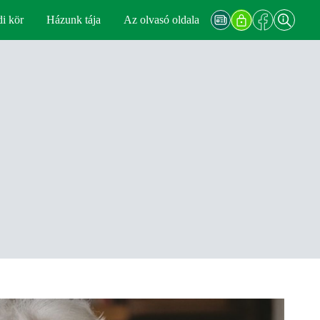
di kör
Házunk tája
Az olvasó oldala