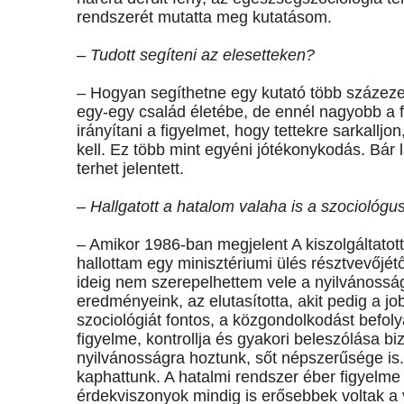
rendszerét mutatta meg kutatásom.
– Tudott segíteni az elesetteken?
– Hogyan segíthetne egy kutató több százez
egy-egy család életébe, de ennél nagyobb a fel
irányítani a figyelmet, hogy tettekre sarkalljon
kell. Ez több mint egyéni jótékonykodás. Bár 
terhet jelentett.
– Hallgatott a hatalom valaha is a szociológu
– Amikor 1986-ban megjelent A kiszolgáltat
hallottam egy minisztériumi ülés résztvevőjétő
ideig nem szerepelhettem vele a nyilvánosság
eredményeink, az elutasította, akit pedig a jo
szociológiát fontos, a közgondolkodást befol
figyelme, kontrollja és gyakori beleszólása bi
nyilvánosságra hoztunk, sőt népszerűsége is. 
kaphattunk. A hatalmi rendszer éber figyelm
érdekviszonyok mindig is erősebbek voltak a 