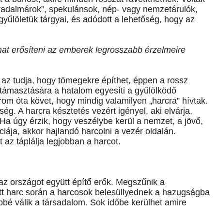
orradalmárok”, spekulánsok, nép- vagy nemzetárulók,
k gyűlöletük tárgyai, és adódott a lehetőség, hogy az
mat erősíteni az emberek legrosszabb érzelmeire
a, az tudja, hogy tömegekre építhet, éppen a rossz
alátámasztására a hatalom egyesíti a gyűlölködő
om óta követ, hogy mindig valamilyen „harcra” hívtak.
ség. A harcra késztetés vezért igényel, aki elvárja,
a úgy érzik, hogy veszélybe kerül a nemzet, a jövő,
ciája, akkor hajlandó harcolni a vezér oldalán.
 az táplálja legjobban a harcot.
az országot együtt építő erők. Megszűnik a
tott harc során a harcosok belesüllyednek a hazugságba
bbé válik a társadalom. Sok időbe kerülhet amire