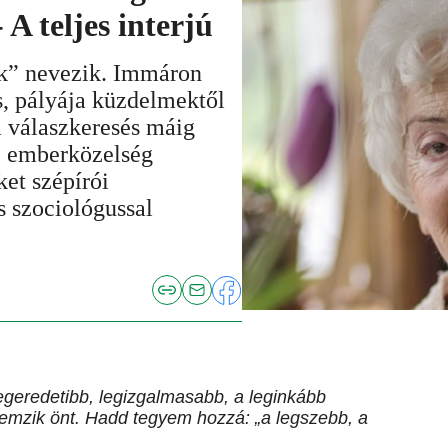
 A teljes interjú
ak” nevezik. Immáron
, pályája küzdelmektől
a válaszkeresés máig
z emberközelség
ket szépírói
s szociológussal
egeredetibb, legizgalmasabb, a leginkább
emzik önt. Hadd tegyem hozzá: „a legszebb, a