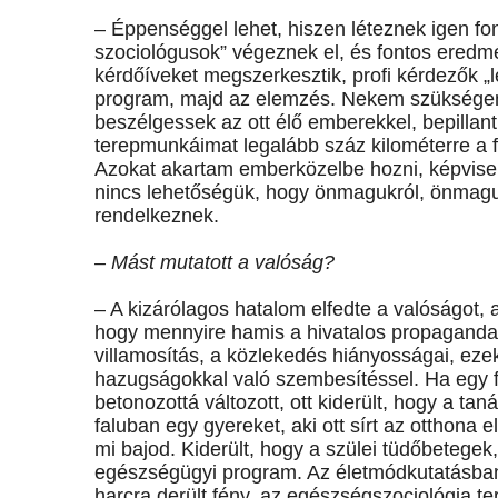
– Éppenséggel lehet, hiszen léteznek igen f
szociológusok” végeznek el, és fontos eredm
kérdőíveket megszerkesztik, profi kérdezők „
program, majd az elemzés. Nekem szükségem 
beszélgessek az ott élő emberekkel, bepillan
terepmunkáimat legalább száz kilométerre a 
Azokat akartam emberközelbe hozni, képviseln
nincs lehetőségük, hogy önmagukról, önmaguké
rendelkeznek.
– Mást mutatott a valóság?
– A kizárólagos hatalom elfedte a valóságot, a 
hogy mennyire hamis a hivatalos propaganda.
villamosítás, a közlekedés hiányosságai, eze
hazugságokkal való szembesítéssel. Ha egy fa
betonozottá változott, ott kiderült, hogy a tan
faluban egy gyereket, aki ott sírt az otthona 
mi bajod. Kiderült, hogy a szülei tüdőbetegek
egészségügyi program. Az életmódkutatásban
harcra derült fény, az egészségszociológia t