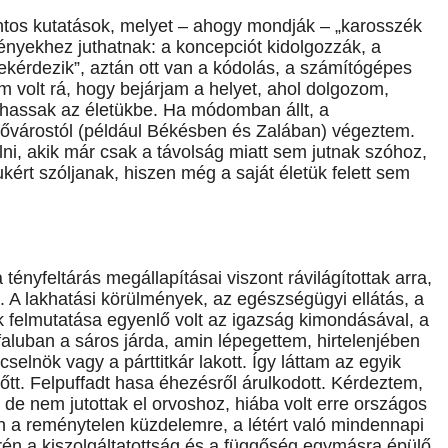
ontos kutatások, melyet – ahogy mondják – „karosszék
ényekhez juthatnak: a koncepciót kidolgozzák, a
lekérdezik”, aztán ott van a kódolás, a számítógépes
volt rá, hogy bejárjam a helyet, ahol dolgozom,
thassak az életükbe. Ha módomban állt, a
fővárostól (például Békésben és Zalában) végeztem.
i, akik már csak a távolság miatt sem jutnak szóhoz,
rt szóljanak, hiszen még a saját életük felett sem
tényfeltárás megállapításai viszont rávilágítottak arra,
 A lakhatási körülmények, az egészségügyi ellátás, a
k felmutatása egyenlő volt az igazság kimondásával, a
luban a sáros járda, amin lépegettem, hirtelenjében
ácselnök vagy a párttitkár lakott. Így láttam az egyik
előtt. Felpuffadt hasa éhezésről árulkodott. Kérdeztem,
, de nem jutottak el orvoshoz, hiába volt erre országos
 a reménytelen küzdelemre, a létért való mindennapi
erén a kiszolgáltatottság és a függőség egymásra épülő