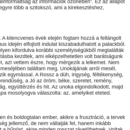
linformáltság az információk özönében”. Ez az állapot
egyre több a szitokszó, ami a kirekesztéshez,
 kilencvenes évek elején fogtam hozzá a fellángolt
 idején elfojtott indulat kiszabadulhatott a palackból.
lyen kifordulva korábbi személyiségükből megtalálták
zításba kezdtek, ami elképzelhetetlen volt barátságunk
t, azt vettem észre, hogy mérgezik a lelkemet. Nem
n meséjében találtam meg. Unokájának arról mesél,
ik egymással. A Rossz a düh, irigység, féltékenység,
brendűség, a Jó az öröm, béke, szeretet, remény,
ág, együttérzés és hit. Az unoka elgondolkodott, majd
pa mosolyogva válaszolta: az, amelyiket eteted.
n és boldogtalan ember, akikre a frusztráció, a tervek
ség jellemző, de nem vállalják fel, hanem inkább
zt a bűnöst, akire minden rosszat rávetíthetnek. Voltak