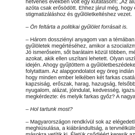
hetvenes években volt egy kutatásom: „Az alu
azóta csak erősödött. Ehhez járul még, hogy 
stigmatizáláshoz és gyűlöletkeltéshez vezet.
– Ön feltárta a politikai gyűlölet forrásait is.
– Három dossziényi anyagom van a témában. A
gyűlöletek megértéséhez, amikor a szocializmus
Jó ismerőseim, sőt barátaim közül többen, mé
azokat, akik ellen uszítani lehetett. Olyan us
idején. Ahogy gyűjtöttem a gyűlöletbeszédeke
folytattam. Az alapgondolatot egy öreg indiá
hogy minden ember lelkében két farkas csatáz
kapzsiság, erőszak, harag, hazugság, felsőb
nyugalom, alázat, jóindulat, kedvesség, igazs
megkérdezte: és melyik farkas győz? A nagya
– Hol tartunk most?
– Magyarországon rendkívül sok az elégedetle
meghiúsulása, a kiábrándultság, a tervnélküli
másokra vetítik ki. Életük csődjéért keresik a