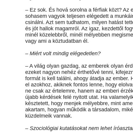
– Ez sok. És hová sorolna a férfiak közt? Az 
sohasem vagyok teljesen elégedett a munkái
csinálni. Azt sem tudhatom, milyen hatást te
és jót hallok magamról. Az igaz, kezdettől 
minél közelebbről, minél mélyebben megismer
vagy ami a köztudatban él.
– Miért volt mindig elégedetlen?
– A világ olyan gazdag, az emberek olyan ér
ezeket nagyon nehéz érthetővé tenni, kifejezn
formát is kell találni, ahogy átadja az ember.
el azokhoz, akiknek fontos lenne, hogy elolv
ne csak az értelemre, hanem az emberi érzé
újabb kérdések felé nyitott utat. Ha valamely
késztetett, hogy menjek mélyebbre, mint amenn
akartam, hogyan működik a társadalom, mikén
küzdelmeik vannak.
– Szociológiai kutatásokat nem lehet íróasztal