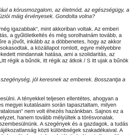
ldául a kórusmozgalom, az életmód, az egészségügy, a
lúziói máig érvényesek. Gondolta volna?
ég igazabbak”, mint akkoriban voltak. Az emberi
ítás, a gyűlöletkeltés és még sorolhatnám tovább, a
őre a jövőt, inkább az a döbbenetes, hogy az akkor
 sokasodtak, a közállapot romlott, egyre mélyebbre
ekedett mindannak hatása, ami a szolidaritás, az
tt régik a bűnök, itt régik az átkok / S itt ujak a bűnök
 szegénység, jól keresnek az emberek. Bosszantja a
sülni. A tényekkel teljesen ellentétes, ahogyan a
ékés megyei kutatásaim során tapasztaltam, milyen
ivatalosan” nem volt éhezés hazánkban. Sajnos ez a
helyzet, hanem tovább mélyültek a törésvonalak.
 szembesülnünk. A szegények és a gazdagok, a tudás
s tájékozatlanság közti különbségek szakadékaival. A