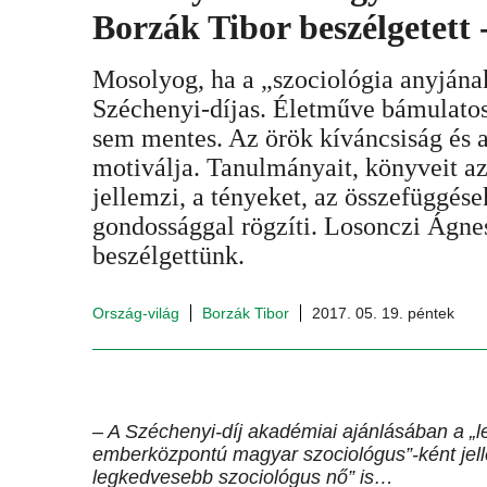
Borzák Tibor beszélgetett -
Mosolyog, ha a „szociológia anyján
Széchenyi-díjas. Életműve bámulatos
sem mentes. Az örök kíváncsiság és 
motiválja. Tanulmányait, könyveit a
jellemzi, a tényeket, az összefüggése
gondossággal rögzíti. Losonczi Ágne
beszélgettünk.
Ország-világ
Borzák Tibor
2017. 05. 19. péntek
– A Széchenyi-díj akadémiai ajánlásában a „l
emberközpontú magyar szociológus”-ként jell
legkedvesebb szociológus nő” is…