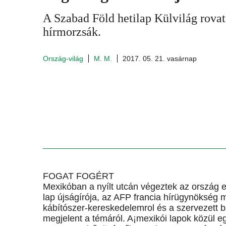
A Szabad Föld hetilap Külvilág rova
hírmorzsák.
Ország-világ
M. M.
2017. 05. 21. vasárnap
FOGAT FOGÉRT
Mexikóban a nyílt utcán végeztek az ország e
lap újságírója, az AFP francia hírügynökség 
kábítószer-kereskedelemrol és a szervezett b
megjelent a témáról. A¡mexikói lapok közül e