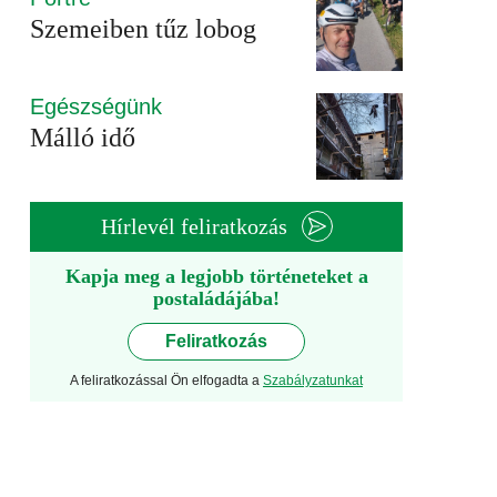
Szemeiben tűz lobog
Egészségünk
Málló idő
Hírlevél feliratkozás
Kapja meg a legjobb történeteket a
postaládájába!
Feliratkozás
A feliratkozással Ön elfogadta a
Szabályzatunkat