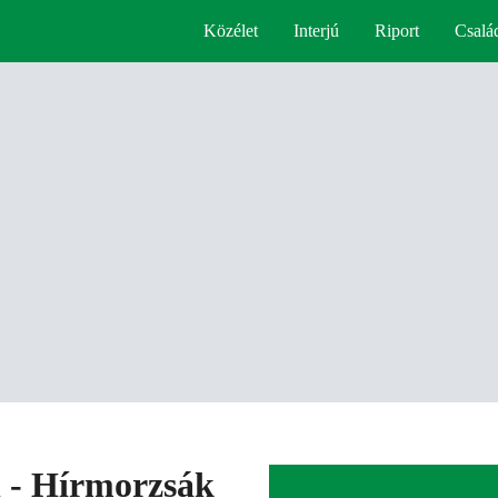
Közélet
Interjú
Riport
Csalá
l - Hírmorzsák