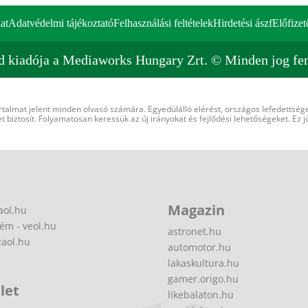
at
Adatvédelmi tájékoztató
Felhasználási feltételek
Hirdetési ászf
Előfizet
d kiadója a Mediaworks Hungary Zrt. © Minden jog fen
rtalmat jelent minden olvasó számára. Egyedülálló elérést, országos lefedettsége
 biztosít. Folyamatosan keressük az új irányokat és fejlődési lehetőségeket. Ez j
Magazin
aol.hu
ém - veol.hu
astronet.hu
zaol.hu
automotor.hu
lakaskultura.hu
gamer.origo.hu
let
likebalaton.hu