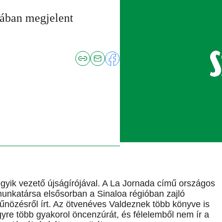
tában megjelent
gyik vezető újságírójával. A La Jornada című országos
munkatársa elsősorban a Sinaloa régióban zajló
űnözésről írt. Az ötvenéves Valdeznek több könyve is
gyre több gyakorol öncenzúrát, és félelemből nem ír a