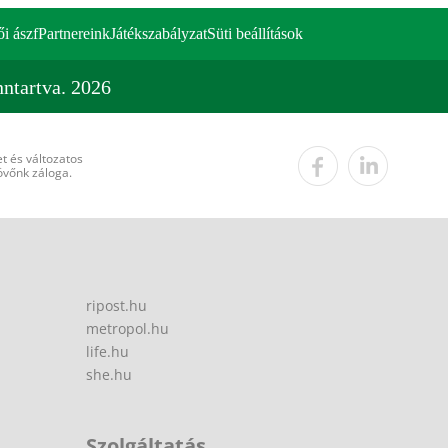
ői ászf
Partnereink
Játékszabályzat
Süti beállítások
ntartva. 2026
t és változatos
övőnk záloga.
ripost.hu
metropol.hu
life.hu
she.hu
Szolgáltatás