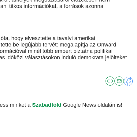
ni titkos információkat, a források azonnal
zóta, hogy elvesztette a tavalyi amerikai
entette be legújabb tervét: megalapítja az Onward
rmációval minél több embert biztatna politikai
as időközi választásokon induló demokrata jelölteket
vess minket a
Szabadföld
Google News oldalán is!