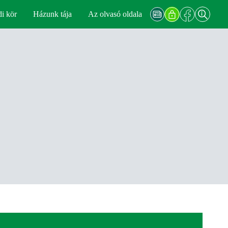
di kör
Házunk tája
Az olvasó oldala