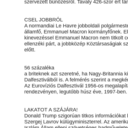
szervezett bűnözésről. Tavaly 426-szor ért t
CSEL JOBBRÓL
A normandiai Le Havre jobboldali polgármester
államfő, Emmanuel Macron kormányfőnek. Első
kinevezéssel Emmanuel Macron nem titkolt cél
ellenzéki párt, a jobbközép Köztársaságiak s
előtt.
56 százaléka
a briteknek azt szeretné, ha Nagy-Britannia 
Dalfesztiválból is. A felmérés szerint a megké
Az Eurovíziós Dalfesztivál 1956-os megalapít
rendezvényen, legutóbb húsz éve, 1997-ben.
LAKATOT A SZÁJÁRA!
Donald Trump szigorúan titkos információkat 
Szergej Lavrov külügyminiszterrel. Az amerikai
Iszlám Állam elleni szövetséges hadművelet