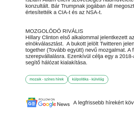
konzultált. Bár Trumpnak jogában áll megoszta
értesítették a CIA-t és az NSA-t.
MOZGOLÓDÓ RIVÁLIS
Hillary Clinton első alkalommal jelentkezett a
elnökválasztást. A bukott jelölt Twitteren jel
together (Tovább együtt) nevű mozgalmat. A fo
szerepvállalásra. Ezenkívül célja egy a 2018-
segítő hálózat kialakítása.
mozaik - színes hírek
külpolitika - külvilág
A legfrissebb hírekért kö