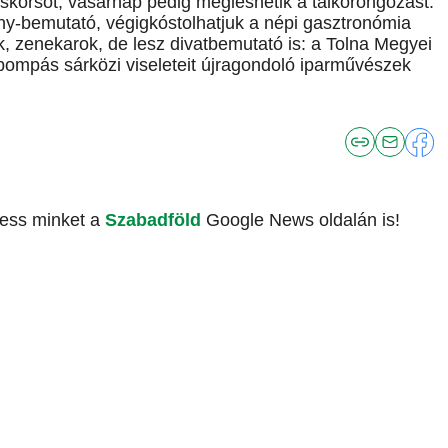
skorsót, vasárnap pedig megleshetik a tálkorongozást.
ny-bemutató, végigkóstolhatjuk a népi gasztronómia
k, zenekarok, de lesz divatbemutató is: a Tolna Megyei
mpás sárközi viseleteit újragondoló iparművészek
vess minket a
Szabadföld
Google News oldalán is!