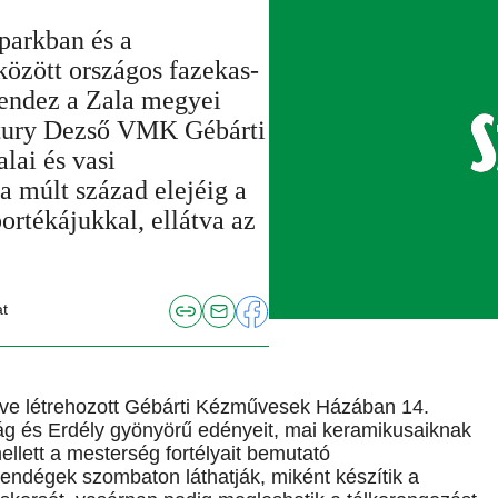
parkban és a
zött országos fazekas-
 rendez a Zala megyei
ztury Dezső VMK Gébárti
lai és vasi
a múlt század elejéig a
ortékájukkal, ellátva az
at
éve létrehozott Gébárti Kézművesek Házában 14.
ág és Erdély gyönyörű edényeit, mai keramikusaiknak
ellett a mesterség fortélyait bemutató
endégek szombaton láthatják, miként készítik a