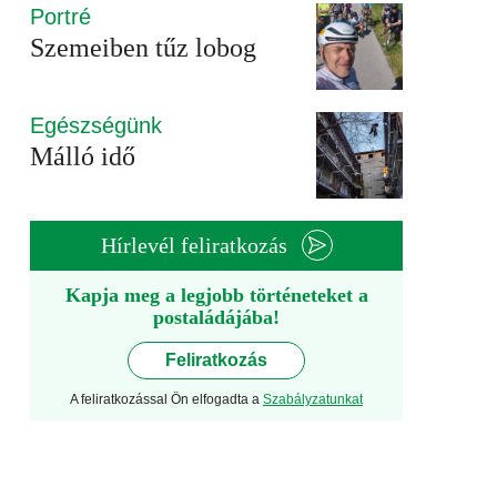
Portré
Szemeiben tűz lobog
Egészségünk
Málló idő
Hírlevél feliratkozás
Kapja meg a legjobb történeteket a
postaládájába!
Feliratkozás
A feliratkozással Ön elfogadta a
Szabályzatunkat