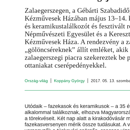
Zalaegerszegen, a Gébárti Szabadidő
Kézművesek Házában május 13–14. kö
és keramikustalálkozót és fesztivált
Népművészeti Egyesület és a Keres
Kézművesek Háza. A rendezvény a za
„gölöncséreknek” állít emléket, akik 
zalaegerszegi piacra szekereztek be p
ottaniakat cserépedényekkel.
Ország-világ
Koppány György
2017. 05. 13. szomb
Utódaik – fazekasok és keramikusok – a 35 
alkalommal találkoznak, elhozva Magyarorsz
a törekvéseit. Két nap alatt a kirakodóvásár m
fazekasversenyen mérik össze tudásukat. A v