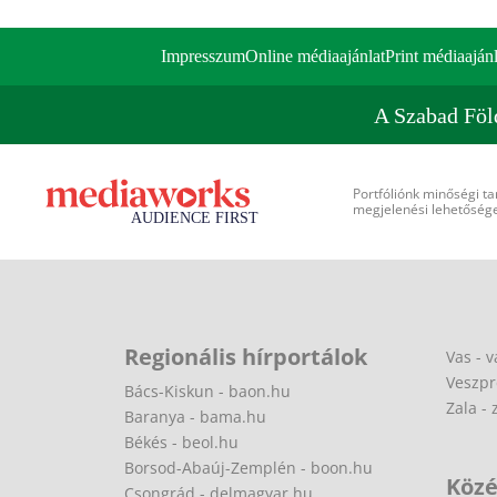
Impresszum
Online médiaajánlat
Print médiaajánl
A Szabad Föl
Portfóliónk minőségi ta
megjelenési lehetőséget
Regionális hírportálok
Vas - v
Veszpr
Bács-Kiskun - baon.hu
Zala - 
Baranya - bama.hu
Békés - beol.hu
Borsod-Abaúj-Zemplén - boon.hu
Közé
Csongrád - delmagyar.hu