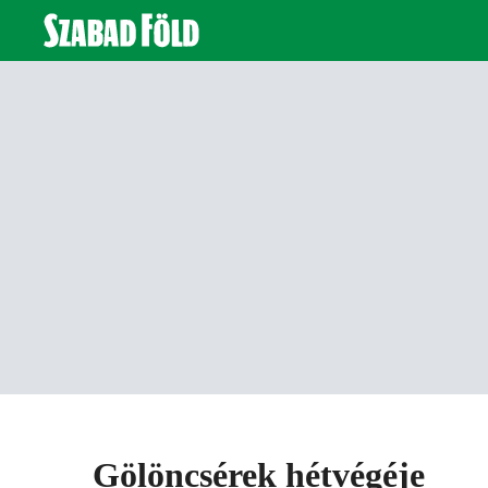
Gölöncsérek hétvégéje