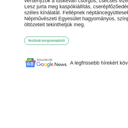
versenyzők a tüskevári csörgős, csecses vize
Lesz jurta meg kaspókiállítás, cserépfőzőedé
széles kínálatát. Fellépnek néptáncegyüttese
Népművészeti Egyesület hagyományos, színpo
öltözeteit tekinthetjük meg.
fesztivál-programajánló
A legfrissebb hírekért kö