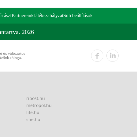
ői ászf
Partnereink
Játékszabályzat
Süti beállítások
ntartva. 2026
t és változatos
övőnk záloga.
ripost.hu
metropol.hu
life.hu
she.hu