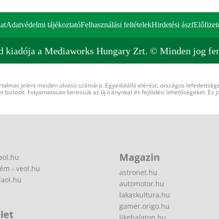
at
Adatvédelmi tájékoztató
Felhasználási feltételek
Hirdetési ászf
Előfizet
d kiadója a Mediaworks Hungary Zrt. © Minden jog fen
rtalmat jelent minden olvasó számára. Egyedülálló elérést, országos lefedettsége
 biztosít. Folyamatosan keressük az új irányokat és fejlődési lehetőségeket. Ez j
Magazin
aol.hu
ém - veol.hu
astronet.hu
zaol.hu
automotor.hu
lakaskultura.hu
gamer.origo.hu
let
likebalaton.hu