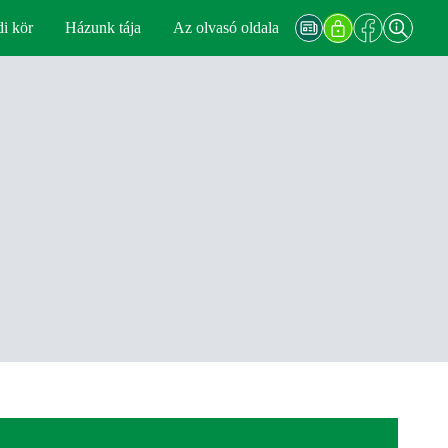
di kör
Házunk tája
Az olvasó oldala