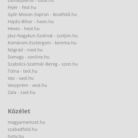
Dunaújváros - duol.hu
Fejér - feol.hu
Győr-Moson-Sopron - kisalfold.hu
Hajdú-Bihar - haon.hu
Heves - heol.hu
Jász-Nagykun-Szolnok - szoljon.hu
Komárom-Esztergom - kemma.hu
Nógrád - nool.hu
Somogy - sonline.hu
Szabolcs-Szatmár-Bereg - szon.hu
Tolna - teol.hu
Vas - vaol.hu
Veszprém - veol.hu
Zala - zaol.hu
Közélet
magyarnemzet.hu
szabadfold.hu
hirtv.hu