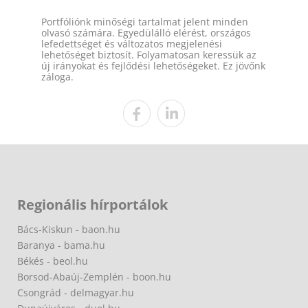
Portfóliónk minőségi tartalmat jelent minden
olvasó számára. Egyedülálló elérést, országos
lefedettséget és változatos megjelenési
lehetőséget biztosít. Folyamatosan keressük az
új irányokat és fejlődési lehetőségeket. Ez jövőnk
záloga.
Regionális hírportálok
Bács-Kiskun - baon.hu
Baranya - bama.hu
Békés - beol.hu
Borsod-Abaúj-Zemplén - boon.hu
Csongrád - delmagyar.hu