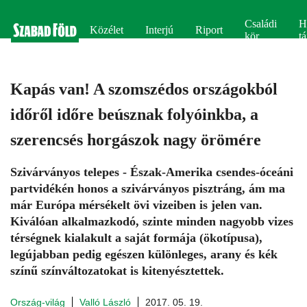
Családi
H
Közélet
Interjú
Riport
kör
tá
Kapás van! A szomszédos országokból
időről időre beúsznak folyóinkba, a
szerencsés horgászok nagy örömére
Szivárványos telepes - Észak-Amerika csendes-óceáni
partvidékén honos a szivárványos pisztráng, ám ma
már Európa mérsékelt övi vizeiben is jelen van.
Kiválóan alkalmazkodó, szinte minden nagyobb vizes
térségnek kialakult a saját formája (ökotípusa),
legújabban pedig egészen különleges, arany és kék
színű színváltozatokat is kitenyésztettek.
Ország-világ
Valló László
2017. 05. 19.