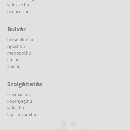
videkize.hu
tvmusor.hu
Bulvár
borsonline.hu
ripost.hu
metropol.hu
life.hu
she.hu
Szolgáltatás
freemail.hu
koponyeg.hu
videa.hu
lapcentrum.hu