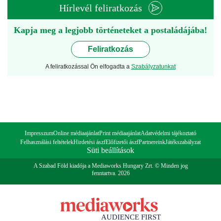
Hírlevél feliratkozás
Kapja meg a legjobb történeteket a postaládájába!
Feliratkozás
A feliratkozással Ön elfogadta a
Szabályzatunkat
Impresszum
Online médiaajánlat
Print médiaajánlat
Adatvédelmi tájékoztató
Felhasználási feltételek
Hirdetési ászf
Előfizetői ászf
Partnereink
Játékszabályzat
Süti beállítások
A Szabad Föld kiadója a Mediaworks Hungary Zrt. © Minden jog
fenntartva. 2026