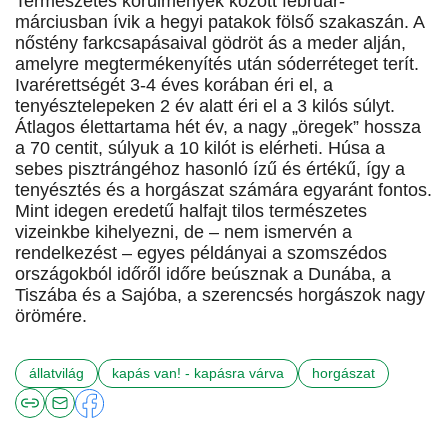
Természetes körülmények között február-
márciusban ívik a hegyi patakok fölső szakaszán. A
nőstény farkcsapásaival gödröt ás a meder alján,
amelyre megtermékenyítés után sóderréteget terít.
Ivarérettségét 3-4 éves korában éri el, a
tenyésztelepeken 2 év alatt éri el a 3 kilós súlyt.
Átlagos élettartama hét év, a nagy „öregek” hossza
a 70 centit, súlyuk a 10 kilót is elérheti. Húsa a
sebes pisztrángéhoz hasonló ízű és értékű, így a
tenyésztés és a horgászat számára egyaránt fontos.
Mint idegen eredetű halfajt tilos természetes
vizeinkbe kihelyezni, de – nem ismervén a
rendelkezést – egyes példányai a szomszédos
országokból időről időre beúsznak a Dunába, a
Tiszába és a Sajóba, a szerencsés horgászok nagy
örömére.
állatvilág
kapás van! - kapásra várva
horgászat