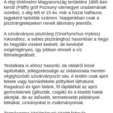
A régi történelmi Magyarország területére 1885-ben
került (Pálffy gróf Pozsony vármegyei uradalmának
vizeibe), s alig telt el 15 év, már a hazai halfauna
tagjaként tartották számon. Napjainkban csak a
pisztrángtelepeken nevelt állomány jelentős.
A szivárványos pisztráng (Onorhynchus mykiss)
rokonához, a sebes pisztránghoz hasonlóan a hegyi
és hegylábi vizeket kedveli, de kevésbé
oxigénigényes, így jobban elviseli a víz
fölmelegedését.
Testalkata is ahhoz hasonló, de oldalról kissé
lapítottabb, jellegzetessége az oldalvonala mentén
végighúzódó szivárványszín sáv. A testén csak apró
fekete vagy barnásfekete pöttyöket láthatunk.
Ragadozó és igen falánk, fő táplálékát az apró
gerinctelenek (giliszták, csigák) és a kisebb halak
alkotják, de az idősebb, termetesebb példányok
békákat, cickányokat is zsákmányolnak.