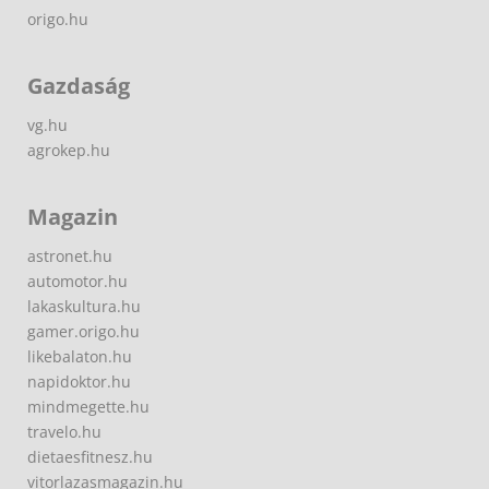
origo.hu
Gazdaság
vg.hu
agrokep.hu
Magazin
astronet.hu
automotor.hu
lakaskultura.hu
gamer.origo.hu
likebalaton.hu
napidoktor.hu
mindmegette.hu
travelo.hu
dietaesfitnesz.hu
vitorlazasmagazin.hu